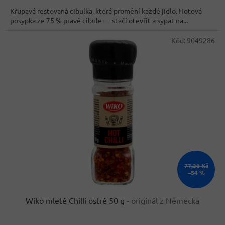
cena:
z
Křupavá restovaná cibulka, která promění každé jídlo. Hotová
5
posypka ze 75 % pravé cibule — stačí otevřít a sypat na...
hvězdiček.
Kód:
9049286
77,30 Kč
–54 %
Wiko mleté Chilli ostré 50 g
- originál z Německa