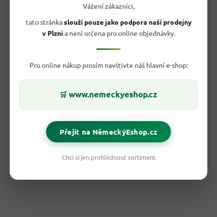
Vážení zákazníci,
tato stránka
slouží pouze jako podpora naší prodejny
Wiko pálivý kečup 900 g
- originál z Německa
v Plzni
a není určena pro online objednávky.
Vyprodáno
Pro online nákup prosím navštivte náš hlavní e-shop:
69,90 Kč
/ ks
Do košíku
Měrná
7,77 Kč / 100 g
www.nemeckyeshop.cz
🛒
cena:
Wiko Pálivý Kečup je ideální volbou pro milovníky pikantních
chutí, kteří chtějí vychutnat intenzivní pálivost a...
Přejít na NěmeckýEshop.cz
Kód:
47909
Chci si jen prohlédnout sortiment