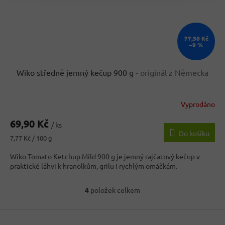
77,30 Kč
–9 %
Wiko středně jemný kečup 900 g
- originál z Německa
Vyprodáno
69,90 Kč
/ ks
Do košíku
Měrná
7,77 Kč / 100 g
cena:
Wiko Tomato Ketchup Mild 900 g je jemný rajčatový kečup v
praktické láhvi k hranolkům, grilu i rychlým omáčkám.
4
položek celkem
O
v
Z
l
á