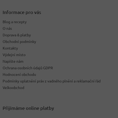
á
d
p
a
a
Informace pro vás
c
t
í
Blog a recepty
í
p
O nás
r
v
Doprava & platby
k
Obchodní podmínky
y
Kontakty
v
ý
Výdejní místo
p
Napište nám
i
Ochrana osobních údajů GDPR
s
u
Hodnocení obchodu
Podmínky uplatnění práv z vadného plnění a reklamační řád
Velkoobchod
Přijímáme online platby