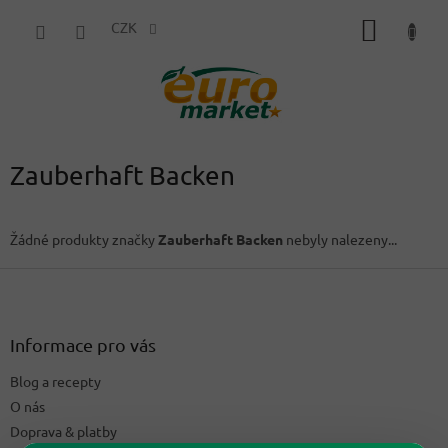
Přejít
NÁKUP
na
CZK
obsah
KOŠÍK
Zauberhaft Backen
Žádné produkty značky
Zauberhaft Backen
nebyly nalezeny...
Z
á
p
a
Informace pro vás
t
Blog a recepty
í
O nás
Doprava & platby