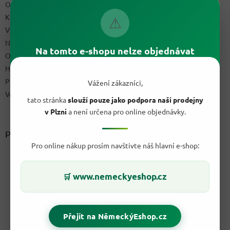
Obchodní podmínky
Kontakty
⚠
Výdejní místo
Napište nám
Na tomto e-shopu nelze objednávat
Ochrana osobních údajů GDPR
Hodnocení obchodu
Podmínky uplatnění práv z vadného plnění a reklamační řád
Vážení zákazníci,
Velkoobchod
tato stránka
slouží pouze jako podpora naší prodejny
v Plzni
a není určena pro online objednávky.
Přijímáme online platby
Pro online nákup prosím navštivte náš hlavní e-shop:
www.nemeckyeshop.cz
🛒
Přejít na NěmeckýEshop.cz