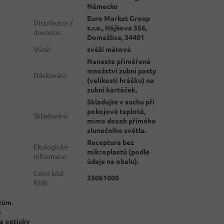
Německo
Euro Market Group
Distributor /
s.r.o., Hájkova 356,
dovozce
:
Domažlice, 34401
Vůně
:
svěží mátová
Naneste přiměřené
množství zubní pasty
Dávkování
:
(velikosti hrášku) na
zubní kartáček.
Skladujte v suchu při
pokojové teplotě,
Skladování
:
mimo dosah přímého
slunečního světla.
Receptura bez
Ekologické
mikroplastů (podle
informace
:
údaje na obalu).
Celní kód
33061000
KN8
:
azům
.
ň
 a opticky