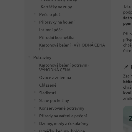
Tato
Kartáčky na zuby
podp
Péče o pleť
šetr
Přípravky na holení
ppm
Intimní péče
Při 
Přírodní kosmetika
přis
chtě
Kartonová balení - VÝHODNÁ CENA
!!!
ústn
Potraviny
Kartonová balení potravin -
📌 
VÝHODNÁ CENA
Zatí
Ovoce a zelenina
běli
Chlazené
chrá
kval
Sladkosti
zřídk
Slané pochutiny
Konzervované potraviny
Přísady na vaření a pečení
Džemy, medy a čokokrémy
Omáčky, kečupy, hořčice