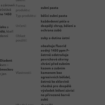
a zároveň
Forma
zubní pasta
 zůstává
produktu
:
ho 1450
Typ produktu
:
bělicí zubní pasta
každodenní péče o
Určení
:
dospělý chrup, bělení a
laku
a
ochrana zubů
ělé
, kteří
Oblast
odenní
zuby a dutina ústní
použití
:
obsahuje fluorid
sodný 1450 ppm F-
šetrně odstraňuje
povrchové skvrny
Diadent
chrání před zubním
kvrn –
kazem a zubním
německou
Vlastnosti
:
kamenem bez
e jen
agresivních bělidel,
šetrná ke sklovině
vhodná pro dospělé
výsledek bělení závisí
na přirozené barvě
zubů
Vhodné pro
:
dospělé