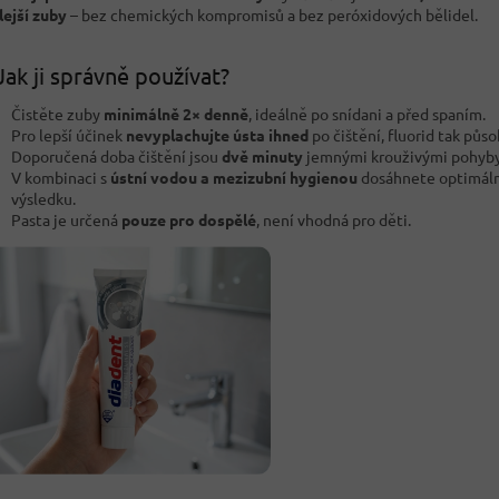
lejší zuby
– bez chemických kompromisů a bez peróxidových bělidel.
Jak ji správně používat?
Čistěte zuby
minimálně 2× denně
, ideálně po snídani a před spaním.
Pro lepší účinek
nevyplachujte ústa ihned
po čištění, fluorid tak půso
Doporučená doba čištění jsou
dvě minuty
jemnými krouživými pohyby
V kombinaci s
ústní vodou a mezizubní hygienou
dosáhnete optimál
výsledku.
Pasta je určená
pouze pro dospělé
, není vhodná pro děti.