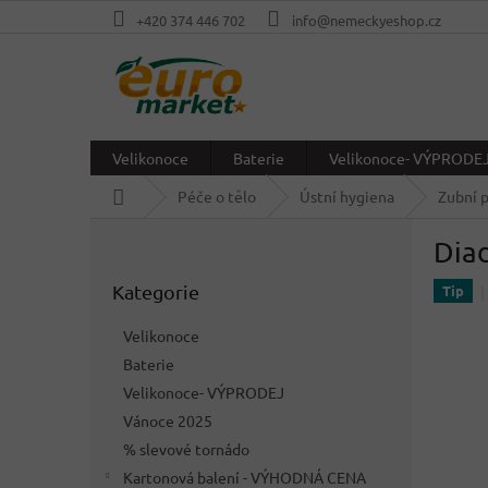
Přejít
+420 374 446 702
info@nemeckyeshop.cz
na
obsah
Velikonoce
Baterie
Velikonoce- VÝPRODE
Domů
Péče o tělo
Ústní hygiena
Zubní 
P
Diad
o
Přeskočit
s
Kategorie
kategorie
Tip
t
r
Velikonoce
a
Baterie
n
Velikonoce- VÝPRODEJ
n
í
Vánoce 2025
p
% slevové tornádo
a
Kartonová balení - VÝHODNÁ CENA