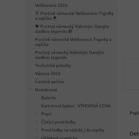
n
Velikonoce 2026
e
🐰 Poctivé německé Velikonoce: Figurky
l
a vajíčka 🐣
💝 Poctivý německý Valentýn: Darujte
sladkou legendu 🎁
Poctivé německé Velikonoce: Figurky a
vajíčka
Poctivý německý Valentýn: Darujte
sladkou legendu
Technické položky
Vánoce 2026
Čerstvé pečivo
Domácnost
Baterie
Kartonová balení - VÝHODNÁ CENA
Popi
Praní
Čistící prostředky
Prostředky na nádobí / do myčky
Det
Úklidové pomůcky