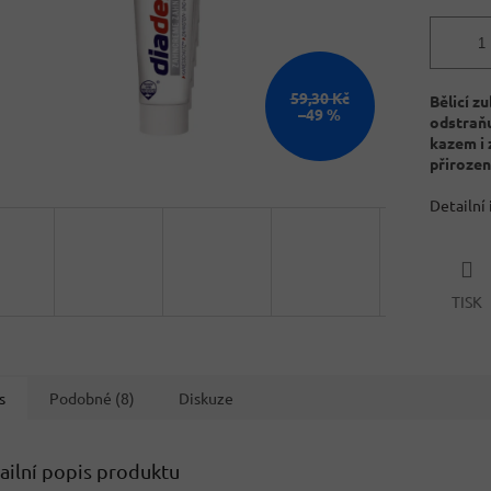
59,30 Kč
Bělicí z
–49 %
odstraň
kazem i
přirozen
Detailní
TISK
s
Podobné (8)
Diskuze
ailní popis produktu