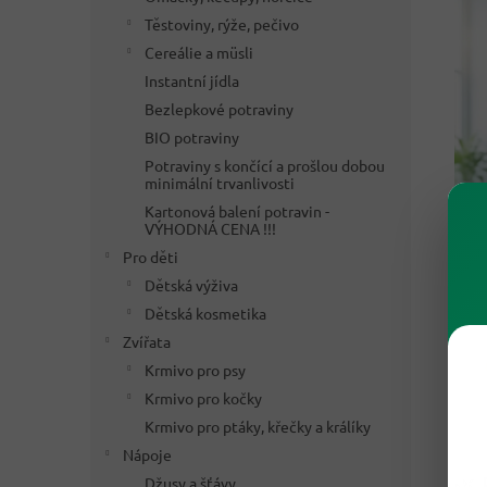
Těstoviny, rýže, pečivo
Cereálie a müsli
Instantní jídla
Bezlepkové potraviny
BIO potraviny
Potraviny s končící a prošlou dobou
minimální trvanlivosti
Kartonová balení potravin -
VÝHODNÁ CENA !!!
Pro děti
Dětská výživa
Dětská kosmetika
Zvířata
Krmivo pro psy
Krmivo pro kočky
Krmivo pro ptáky, křečky a králíky
Nápoje
🌿 
Džusy a šťávy