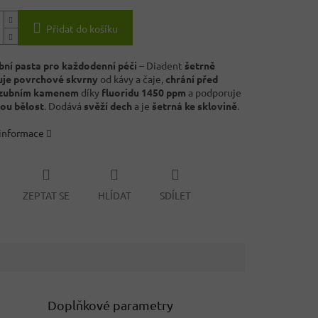
Přidat do košíku
ubní pasta pro každodenní péči
– Diadent
šetrně
uje povrchové skvrny
od kávy a čaje,
chrání před
 zubním kamenem
díky
fluoridu 1450 ppm
a podporuje
ou bělost
. Dodává
svěží dech
a je
šetrná ke sklovině
.
 informace
ZEPTAT SE
HLÍDAT
SDÍLET
Doplňkové parametry