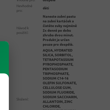
Nevhodné
děti
pro
:
Naneste zubní pastu
na zubní kartáček a
čistěte zuby nejméně
Návod k
2x denně po dobu
použití
:
zhruba dvou minut.
Produkt je určen
pouze pro dospělé.
AQUA, HYDRATED
SILICA, SORBITOL,
TETRAPOTASSIUM
PYROPHOSPHATE,
PENTASODIUM
TRIPHOSPHATE,
SODIUM C14-16
OLEFIN SULFONATE,
CELLULOSE GUM,
SODIUM FLUORIDE,
SODIUM SACCHARIN,
Složení
:
ALLANTOIN, ZINC
CHLORIDE,