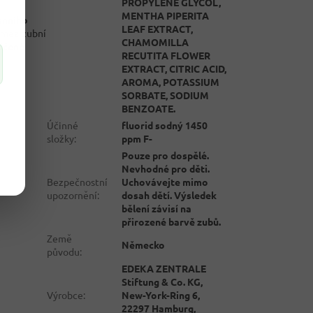
PROPYLENE GLYCOL,
MENTHA PIPERITA
enního
LEAF EXTRACT,
í mezizubní
CHAMOMILLA
dčené
RECUTITA FLOWER
EXTRACT, CITRIC ACID,
AROMA, POTASSIUM
SORBATE, SODIUM
BENZOATE.
Účinné
fluorid sodný 1450
složky
:
ppm F-
Pouze pro dospělé.
Nevhodné pro děti.
Bezpečnostní
Uchovávejte mimo
upozornění
:
dosah dětí. Výsledek
bělení závisí na
přirozené barvě zubů.
Země
Německo
původu
:
EDEKA ZENTRALE
Stiftung & Co. KG,
Výrobce
:
New-York-Ring 6,
22297 Hamburg,