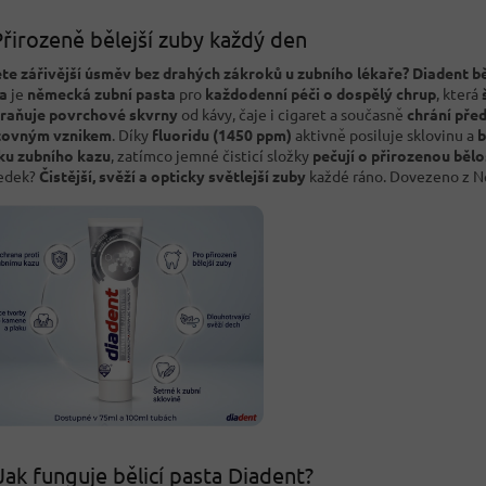
řirozeně bělejší zuby každý den
te zářivější úsměv bez drahých zákroků u zubního lékaře?
Diadent bě
a
je
německá zubní pasta
pro
každodenní péči o dospělý chrup
, která
raňuje povrchové skvrny
od kávy, čaje i cigaret a současně
chrání před
tovným vznikem
. Díky
fluoridu (1450 ppm)
aktivně posiluje sklovinu a
b
ku zubního kazu
, zatímco jemné čisticí složky
pečují o přirozenou bělo
edek?
Čistější, svěží a opticky světlejší zuby
každé ráno. Dovezeno z 
Jak funguje bělicí pasta Diadent?