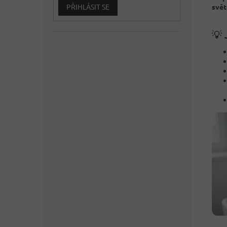
PŘIHLÁSIT SE
svět
💡 