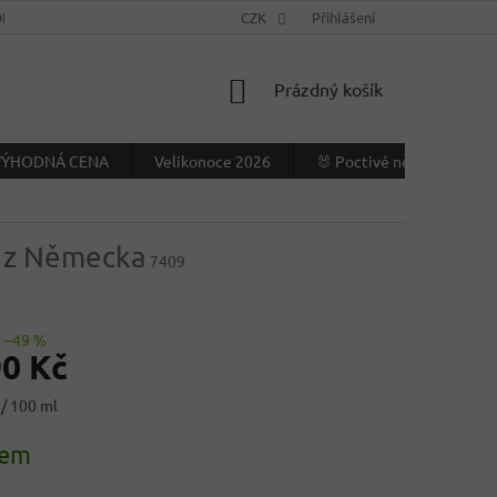
NÍ PODMÍNKY
KONTAKTY
CZK
VÝDEJNÍ MÍSTO
Přihlášení
NAPIŠTE NÁ
NÁKUPNÍ
Prázdný košík
KOŠÍK
- VÝHODNÁ CENA
Velikonoce 2026
🐰 Poctivé německé Veliko
ál z Německa
7409
–49 %
90 Kč
 / 100 ml
dem