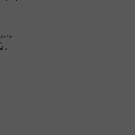
bí déle.
.
ního