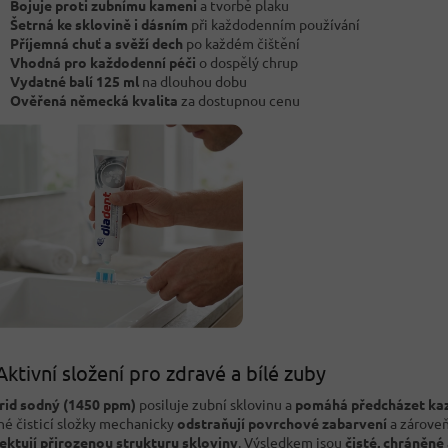
Bojuje proti zubnímu kameni
a tvorbě plaku
Šetrná ke sklovině i dásním
při každodenním používání
Příjemná chuť a svěží dech
po každém čištění
Vhodná pro každodenní péči
o dospělý chrup
Vydatné balí 125 ml
na dlouhou dobu
Ověřená německá kvalita
za dostupnou cenu
Aktivní složení pro zdravé a bílé zuby
rid sodný (1450 ppm)
posiluje zubní sklovinu a
pomáhá předcházet k
é čisticí složky mechanicky
odstraňují povrchové zabarvení
a zárove
ektují přirozenou strukturu skloviny
. Výsledkem jsou
čisté, chráněné