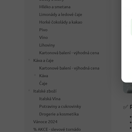
Mléko a smetana
Balí
čišt
Limonády a ledové čaje
pros
Horké čokolády a kakao
rece
Pivo
Víno
Lihoviny
Kartonová balení - výhodná cena
Káva a čaje
Kartonové balení - výhodná cena
Káva
Čaje
Italské zboží
Italská Vína
✅ P
Potraviny a cukrovinky
Drogerie a kosmetika
Vánoce 2024
% AKCE - slevové tornádo