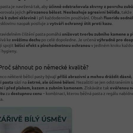
 pasta je navržená tak, aby
účinně odstraňovala skvrny z povrchu zubů
orovala jejich
přirozenou bělost
.
Neobsahuje agresivní bělidla
, takže
ná k zubní sklovině
i při každodenním používání. Obsah
fluoridu sodné
sklovinu naopak posiluje a
vytváří ochranný štít proti kazu
.
pravidelném čištění pasta pomáhá
snižovat tvorbu zubního kamene a p
pívá ke
svěžímu dechu
po celé dopoledne. Je určená
výhradně pro dosp
jí spojit
bělicí efekt s plnohodnotnou ochranou
v jediném kroku každ
í hygieny.
Proč sáhnout po německé kvalitě?
mco některé bělicí pasty bývají
příliš abrazivní a mohou dráždit dásně
,
cí pasta
sází na
šetrné, ale účinné bělení
. Nezaštití se jen odstraněním s
ní i před plakem, kazem a zubním kamenem
. Získáváte tak
ověřenou 
itu
za
dostupnou cenu
– kombinaci, kterou běžná pasta z regálu nabídn
a.