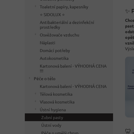
Toaletní papíry, kapesníky
✨ P
⭐ SIDOLUX ⭐
Chce
Antibakteriální a dezinfekční
past
prostředky
odst
Osvěžovače vzduchu
opě
Náplasti
vzni
Výsl
Domácí potřeby
Autokosmetika
Kartonová balení - VÝHODNÁ CENA
!!!
Péče o tělo
Kartonová balení - VÝHODNÁ CENA
Tělová kosmetika
Vlasová kosmetika
Ústní hygiena
Zubní pasty
Ústní vody
🦷 
Péče o umělý chrup