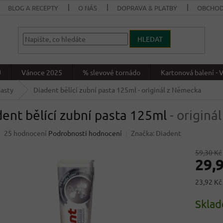
BLOG A RECEPTY
O NÁS
DOPRAVA & PLATBY
OBCHOD
HLEDAT
J
Vánoce 2025
% slevové tornádo
Kartonová balení 
pasty
Diadent bělící zubní pasta 125ml
- originál z Německa
ent bělící zubní pasta 125ml
- origin
Průměrné
25 hodnocení
Podrobnosti hodnocení
Značka:
Diadent
hodnocení
produktu
59,30 Kč
29,
je
3,6
z
Měrná
23,92 Kč
5
cena:
hvězdiček.
Skla