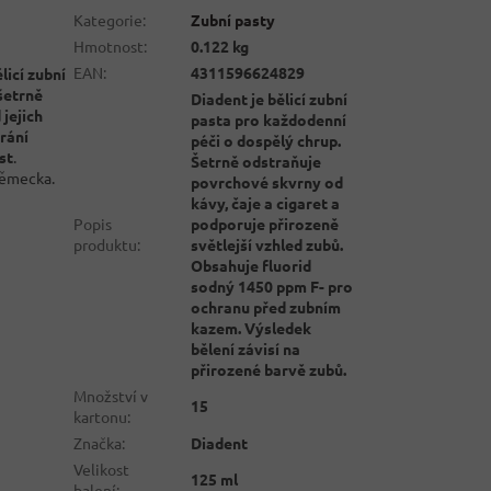
Kategorie
:
Zubní pasty
Hmotnost
:
0.122 kg
EAN
:
4311596624829
licí zubní
šetrně
Diadent je bělicí zubní
 jejich
pasta pro každodenní
rání
péči o dospělý chrup.
st
.
Šetrně odstraňuje
Německa.
povrchové skvrny od
kávy, čaje a cigaret a
Popis
podporuje přirozeně
produktu
:
světlejší vzhled zubů.
Obsahuje fluorid
sodný 1450 ppm F- pro
ochranu před zubním
kazem. Výsledek
bělení závisí na
přirozené barvě zubů.
Množství v
15
kartonu
:
Značka
:
Diadent
Velikost
125 ml
balení
: