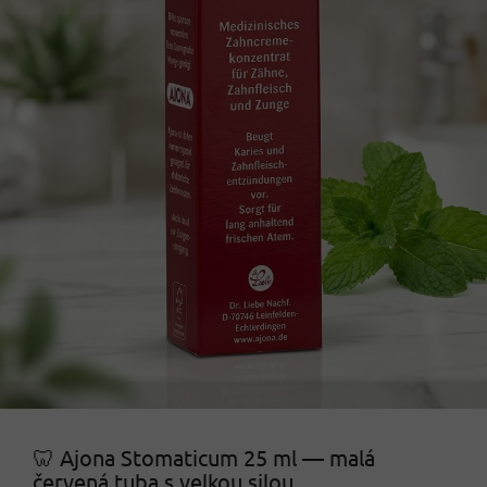
🦷 Ajona Stomaticum 25 ml — malá
červená tuba s velkou silou