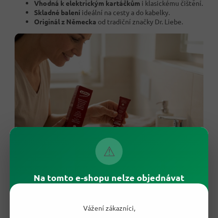
Vhodná k elektrickým kartáčkům
i klasickému čištění.
Skladné balení
ideální na cesty a do kabelky.
Originál z Německa
od tradiční značky Dr. Liebe.
⚠
Na tomto e-shopu nelze objednávat
🌿 Jak pečuje o tvá ústa?
Vážení zákazníci,
Recepturu doplňují
bylinné účinné složky
jako
bisabolol
,