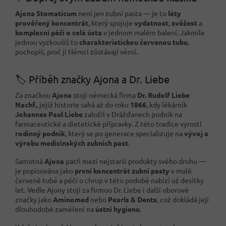
Ajona Stomaticum
není jen zubní pasta — je to
léty
prověřený koncentrát
, který spojuje
vydatnost
,
svěžest
a
komplexní péči o celá ústa
v jednom malém balení. Jakmile
jednou vyzkoušíš tu
charakteristickou červenou tubu
,
pochopíš, proč jí Němci zůstávají věrní.
🏷️ Příběh značky Ajona a Dr. Liebe
Za značkou
Ajona
stojí německá firma
Dr. Rudolf Liebe
Nachf.
, jejíž historie sahá až do roku
1866
, kdy lékárník
Johannes Paul Liebe
založil v Drážďanech podnik na
farmaceutické a dietetické přípravky. Z této tradice vyrostl
rodinný podnik
, který se po generace specializuje na
vývoj a
výrobu medicínských zubních past
.
Samotná
Ajona
patří mezi nejstarší produkty svého druhu —
je popisována jako
první koncentrát zubní pasty
v malé
červené tubě a péči o chrup v této podobě nabízí už desítky
let. Vedle Ajony stojí za firmou Dr. Liebe i další oborové
značky jako
Aminomed
nebo
Pearls & Dents
, což dokládá její
dlouhodobé zaměření na
ústní hygienu
.