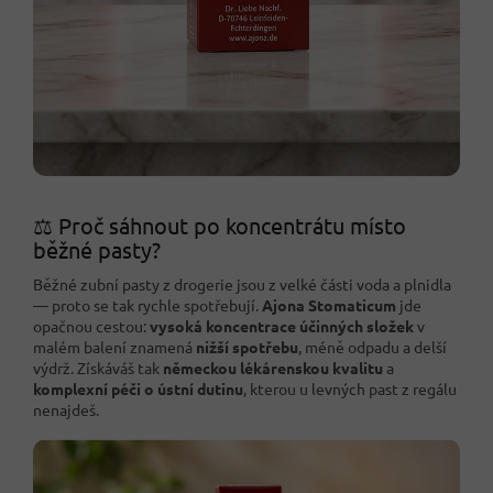
⚖️ Proč sáhnout po koncentrátu místo
běžné pasty?
Běžné zubní pasty z drogerie jsou z velké části voda a plnidla
— proto se tak rychle spotřebují.
Ajona Stomaticum
jde
opačnou cestou:
vysoká koncentrace účinných složek
v
malém balení znamená
nižší spotřebu
, méně odpadu a delší
výdrž. Získáváš tak
německou lékárenskou kvalitu
a
komplexní péči o ústní dutinu
, kterou u levných past z regálu
nenajdeš.