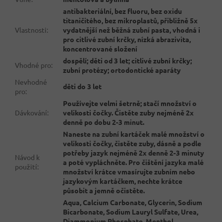
antibakteriální, bez fluoru, bez oxidu
titaničitého, bez mikroplastů, přibližně 5x
Vlastnosti
:
vydatnější než běžná zubní pasta, vhodná i
pro citlivé zubní krčky, nízká abrazivita,
koncentrované složení
dospělí; děti od 3 let; citlivé zubní krčky;
Vhodné pro
:
zubní protézy; ortodontické aparáty
Nevhodné
děti do 3 let
pro
:
Používejte velmi šetrně; stačí množství o
Dávkování
:
velikosti čočky. Čistěte zuby nejméně 2x
denně po dobu 2-3 minut.
Naneste na zubní kartáček malé množství o
velikosti čočky, čistěte zuby, dásně a podle
potřeby jazyk nejméně 2x denně 2-3 minuty
Návod k
a poté vypláchněte. Pro čištění jazyka malé
použití
:
množství krátce vmasírujte zubním nebo
jazykovým kartáčkem, nechte krátce
působit a jemně očistěte.
Aqua, Calcium Carbonate, Glycerin, Sodium
Bicarbonate, Sodium Lauryl Sulfate, Urea,
Diammonium Phosphate, Menthol,