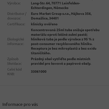
Výrobce
:
Lang-Str. 64, 70771 Leinfelden-
Echterdingen, Německo
Distributor /
Euro Market Group s.r.o., Hájkova 356,
dovozce
:
Domažlice, 34401
Certifikace
:
klinicky ověřeno
Koncentrovaná 25ml tuba snižuje spotřebu
materiálu oproti běžné zubní pastě;
Ekologické
hliníková tuba je podle výrobce z 95 % z
informace
:
post-consumer recyklovaného hliníku.
Receptura je bez mikroplastů a bez oxidu
titaničitého.
Způsob
Prázdný obal vytřiďte podle místních
likvidace
:
pravidel pro kovové a papírové obaly.
Celní kód
33061000
KN8
:
Z
á
p
a
Informace pro vás