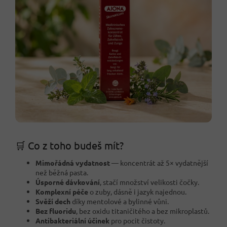
🛒 Co z toho budeš mít?
Mimořádná vydatnost
— koncentrát až 5× vydatnější
než běžná pasta.
Úsporné dávkování
, stačí množství velikosti čočky.
Komplexní péče
o zuby, dásně i jazyk najednou.
Svěží dech
díky mentolové a bylinné vůni.
Bez fluoridu
, bez oxidu titaničitého a bez mikroplastů.
Antibakteriální účinek
pro pocit čistoty.