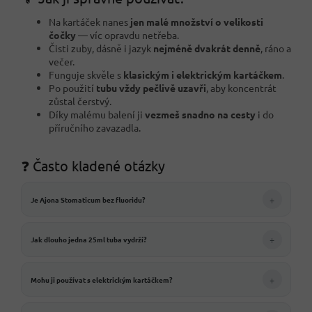
Na kartáček nanes
jen malé množství o velikosti
čočky
— víc opravdu netřeba.
Čisti zuby, dásně i jazyk
nejméně dvakrát denně
, ráno a
večer.
Funguje skvěle s
klasickým i elektrickým kartáčkem
.
Po použití
tubu vždy pečlivě uzavři
, aby koncentrát
zůstal čerstvý.
Díky malému balení ji
vezmeš snadno na cesty
i do
příručního zavazadla.
❓ Často kladené otázky
+
Je Ajona Stomaticum bez fluoridu?
+
Jak dlouho jedna 25ml tuba vydrží?
+
Mohu ji používat s elektrickým kartáčkem?