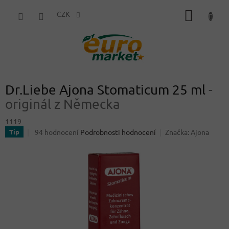
Přejít
NÁKUP
na
CZK
obsah
KOŠÍK
Dr.Liebe Ajona Stomaticum 25 ml
-
originál z Německa
1119
Průměrné
94 hodnocení
Podrobnosti hodnocení
Značka:
Ajona
Tip
hodnocení
produktu
je
4,0
z
5
hvězdiček.