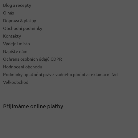
t
Blog a recepty
í
O nás
Doprava & platby
Obchodní podmínky
Kontakty
Výdejní místo
Napište nám
Ochrana osobních údajů GDPR
Hodnocení obchodu
Podmínky uplatnění práv z vadného plnění a reklamační řád
Velkoobchod
Přijímáme online platby