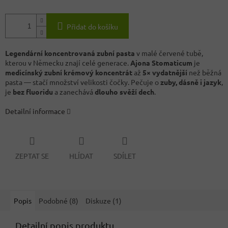
Přidat do košíku
Legendární koncentrovaná zubní pasta
v malé červené tubě,
kterou v Německu znají celé generace.
Ajona Stomaticum
je
medicínský zubní krémový koncentrát
až
5× vydatnější
než běžná
pasta — stačí množství velikosti čočky. Pečuje o
zuby, dásně i jazyk
,
je
bez fluoridu
a zanechává
dlouho svěží dech
.
Detailní informace
ZEPTAT SE
HLÍDAT
SDÍLET
Popis
Podobné (8)
Diskuze (1)
Detailní popis produktu