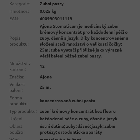
Kategorie
:
Zubní pasty
Hmotnost
:
0.025 kg
EAN
:
4009903011119
Ajona Stomaticum je medicínský zubní
krémový koncentrát pro každodenní péči o
Popis
zuby, dásně a jazyk. Díky koncentrovanému
produktu
:
složení stačí množství o velikosti čočky;
25ml tuba vystačí přibližně jako výrazně
větší balení běžné zubní pasty.
Množství v
12
kartonu
:
Značka
:
Ajona
Velikost
25 ml
balení
:
Forma
koncentrovaná zubní pasta
produktu
:
Typ produktu
:
zubní krémový koncentrát bez fluoru
Určení
:
každodenní péče o zuby, dásně a jazyk
Oblast
ústní dutina; zuby; dásně; jazyk; zubní
použití
:
protézy; ortodontické aparáty
Vůně
:
mentolová a bylinná