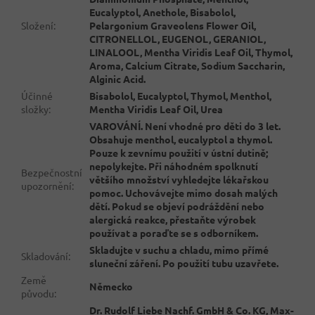
Eucalyptol, Anethole, Bisabolol,
Složení
:
Pelargonium Graveolens Flower Oil,
CITRONELLOL, EUGENOL, GERANIOL,
LINALOOL, Mentha Viridis Leaf Oil, Thymol,
Aroma, Calcium Citrate, Sodium Saccharin,
Alginic Acid.
Účinné
Bisabolol, Eucalyptol, Thymol, Menthol,
složky
:
Mentha Viridis Leaf Oil, Urea
VAROVÁNÍ. Není vhodné pro děti do 3 let.
Obsahuje menthol, eucalyptol a thymol.
Pouze k zevnímu použití v ústní dutině;
nepolykejte. Při náhodném spolknutí
Bezpečnostní
většího množství vyhledejte lékařskou
upozornění
:
pomoc. Uchovávejte mimo dosah malých
dětí. Pokud se objeví podráždění nebo
alergická reakce, přestaňte výrobek
používat a poraďte se s odborníkem.
Skladujte v suchu a chladu, mimo přímé
Skladování
:
sluneční záření. Po použití tubu uzavřete.
Země
Německo
původu
:
Dr. Rudolf Liebe Nachf. GmbH & Co. KG, Max-