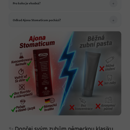
+
Pro koho je vhodná?
+
Odkud Ajona Stomaticum pochází?
✨ Dopřej svým zubům německou klasiku