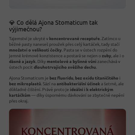
💎 Co dělá Ajona Stomaticum tak
výjimečnou?
Tajemství je ukryté v
koncentrované receptuře
. Zatímco u
běžné pasty naneseš proužek přes celý kartáček, tady stačí
množství o velikosti čočky
. Pasta se v ústech rozpění do
jemné krémové konzistence a postará se nejen o
zuby
, ale i o
dásně a jazyk
. Díky
mentolové a bylinné vůni
zanechává v
ústech pocit
dlouhotrvajícího svěžího dechu
.
Ajona Stomaticum je
bez fluoridu
,
bez oxidu titaničitého
i
bez mikroplastů
. Sází na
antibakteriální účinek
a šetrné, ale
důkladné čištění. Právě proto je
ideální i k elektrickým
kartáčkům
— díky úspornému dávkování se zbytečně nepění
přes okraj.