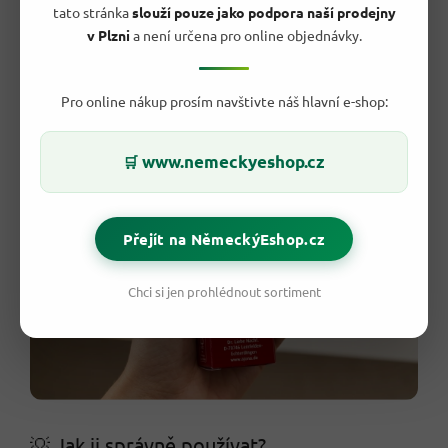
eukalyptol
,
tymol
a
menthol
, které jsou tradičně spojované s
tato stránka
slouží pouze jako podpora naší prodejny
příjemným pocitem v dásních
a
osvěžením
. Krémová
v Plzni
a není určena pro online objednávky.
konzistence se snadno dostane i do míst, kam běžná pasta
nedosáhne, a
šetrně čistí citlivé zubní krčky
. Výsledkem je
pocit
dokonale čistých úst
a
dlouho svěžího dechu
.
Pro online nákup prosím navštivte náš hlavní e-shop:
www.nemeckyeshop.cz
🛒
Přejít na NěmeckýEshop.cz
Chci si jen prohlédnout sortiment
💡 Jak ji správně používat?