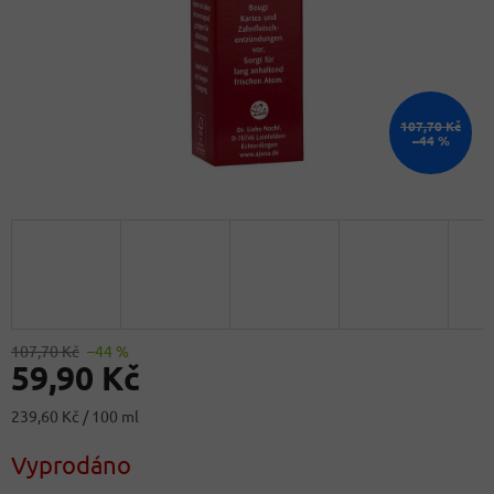
107,70 Kč
–44 %
107,70 Kč
–44 %
59,90 Kč
Měrná
239,60 Kč / 100 ml
cena:
Vyprodáno