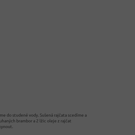
me do studené vody. Sušená rajčata scedíme a
uhaných brambor a 2 lžic oleje z rajčat
kynout.