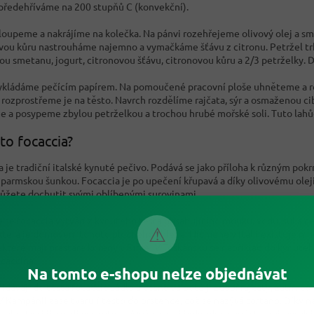
předehříváme na 200 stupňů C (konvekční).
oloupeme a nakrájíme na kolečka. Na pánvi rozehřejeme olivový olej a s
vou kůru nastrouháme najemno a vymačkáme šťávu z citronu. Petržel 
ou smetanu, jogurt, citronovou šťávu, citronovou kůru a 2/3 petrželky. 
ykládáme pečícím papírem. Na pomoučené pracovní ploše uhněteme a ro
a rozprostřeme je na těsto. Navrch rozdělíme rajčata, sýr a osmaženou c
 a posypeme zbylou petrželkou a trochou hrubé mořské soli. Tuto lah
 to focaccia?
 je tradiční italské kynuté pečivo. Podává se jako příloha k různým pokr
 parmskou šunkou. Focaccia je po upečení křupavá a díky olivovému oleji,
ůžete dochutit svými oblíbenými surovinami.
ě se focaccia vytváří z kynutého těsta obsahujícího mouku, vodu, sůl a č
⚠
, která je domovem tohoto plochého chleba. Nicméně v Itálii existuje mno
ěkteré mají prastaré kořeny v Římě. V Toskánsku se například do kynutéh
ocaccina.
Na tomto e-shopu nelze objednávat
řidávají do těsta focaccie sádlo a česnek a poté ji zdobí rajčaty, zatímco
V Kampánii zase tvarují těsto do prstence, což se nazývá tortano. Díky
e, abyste si ji mohli vychutnat. Můžete si ji jednoduše upéct sami, avšak