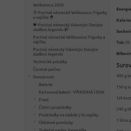
n
Velikonoce 2026
e
Energie
🐰 Poctivé německé Velikonoce: Figurky
l
a vajíčka 🐣
Kalorie
💝 Poctivý německý Valentýn: Darujte
sladkou legendu 🎁
Sachari
Poctivé německé Velikonoce: Figurky a
vajíčka
Tuk:
20 
Poctivý německý Valentýn: Darujte
Bílkovi
sladkou legendu
Technické položky
Surov
Čerstvé pečivo
400 g b
Domácnost
Baterie
150 g s
Kartonová balení - VÝHODNÁ CENA
1/4 kos
Praní
Čistící prostředky
240 g h
Prostředky na nádobí / do myčky
1 lžíce
Úklidové pomůcky
Toaletní papíry, kapesníky