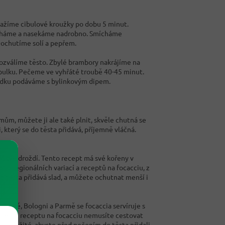
mažíme cibulové kroužky po dobu 5 minut.
trháme a nasekáme nadrobno. Smícháme
Dochutíme solí a pepřem.
zválíme těsto. Zbylé brambory nakrájíme na
ibulku. Pečeme ve vyhřáté troubě 40-45 minut.
ůdku podáváme s bylinkovým dipem.
mům, můžete ji ale také plnit, skvěle chutná se
 který se do těsta přidává, příjemně vláčná.
erstvé droždí. Tento recept má své kořeny v
ho regionálních variací a receptů na focacciu, z
o těsta přidává slad, a můžete ochutnat menší i
 v Římě, Bologni a Parmě se focaccia servíruje s
 našemu receptu na focacciu nemusíte cestovat
 je důležité, abyste před pečením do těsta přidali