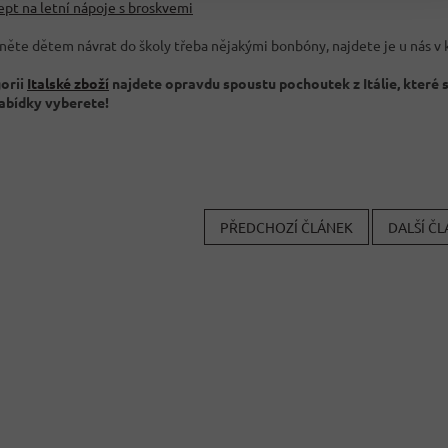
ept na letní nápoje s broskvemi
něte dětem návrat do školy třeba nějakými bonbóny, najdete je u nás v 
orii
Italské zboží
najdete opravdu spoustu pochoutek z Itálie, které s
nabídky vyberete!
PŘEDCHOZÍ ČLÁNEK
DALŠÍ Č