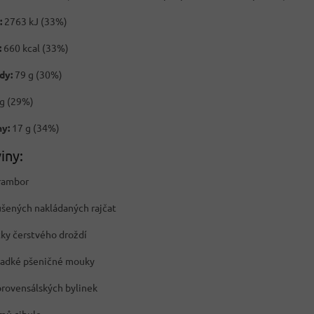
:
2763 kJ (33%)
:
660 kcal (33%)
dy:
79 g (30%)
g (29%)
ny:
17 g (34%)
iny:
rambor
ušených nakládaných rajčat
tky čerstvého droždí
ladké pšeničné mouky
 provensálských bylinek