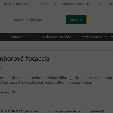
BLOG A RECEPTY
O NÁS
DOPRAVA & PLATBY
OBCHOD
HLEDAT
J
Vánoce 2025
% slevové tornádo
Kartonová balení 
mborová focaccia
3
ko sendvič, k snídani nebo k hlavnímu jídlu: ligurská focaccia z kynutého
příležitost. Vyzkoušejte naši verzi s olivami a rozmarýnem.
ípravy: 90 minut
ČNÍ HODNOTY
(Referenční množství pro průměrného dospělého):