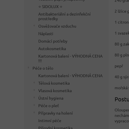
240 gra
⭐ SIDOLUX ⭐
2 lžíce
Antibakteriální a dezinfekční
prostředky
1 citron
Osvěžovače vzduchu
1 svaze
Náplasti
Domácí potřeby
80 g za
Autokosmetika
80 g pl
Kartonová balení - VÝHODNÁ CENA
!!!
pepř
Péče o tělo
Kartonová balení - VÝHODNÁ CENA
40 g sý
Tělová kosmetika
mořská 
Vlasová kosmetika
Ústní hygiena
Postu
Péče o pleť
Oloupem
Přípravky na holení
necháme 
Intimní péče
vypraco
Přírodní kosmetika