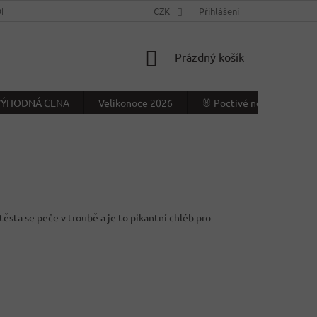
NÍ PODMÍNKY
KONTAKTY
CZK
VÝDEJNÍ MÍSTO
Přihlášení
NAPIŠTE NÁ
NÁKUPNÍ
Prázdný košík
KOŠÍK
- VÝHODNÁ CENA
Velikonoce 2026
🐰 Poctivé německé Veliko
 těsta se peče v troubě a je to pikantní chléb pro