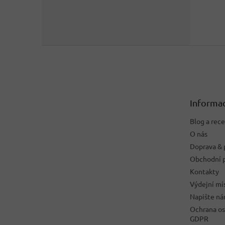
Z
á
p
a
t
Informac
í
Blog a rec
O nás
Doprava & 
Obchodní 
Kontakty
Výdejní mí
Napište n
Ochrana os
GDPR