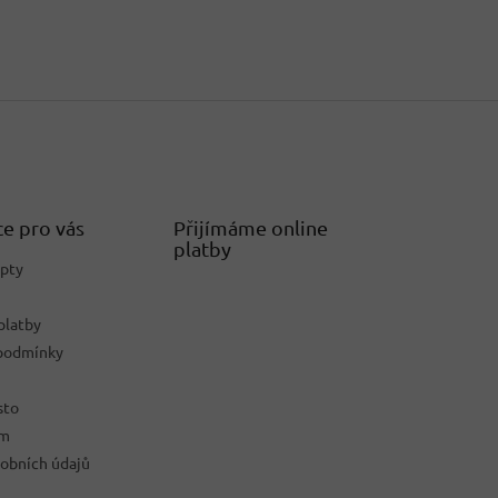
e pro vás
Přijímáme online
platby
epty
platby
podmínky
sto
ám
obních údajů