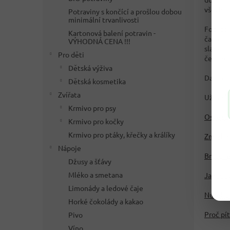
všechny 
Potraviny s končící a prošlou dobou
minimální trvanlivosti
Focacci
Kartonová balení potravin -
často p
VÝHODNÁ CENA !!!
sladká 
Pro děti
česnekem
Dětská výživa
Další čl
Dětská kosmetika
Zvířata
Už teď 
Krmivo pro psy
Osvěžuj
Krmivo pro kočky
Krmivo pro ptáky, křečky a králíky
Zmrzlin
Nápoje
Bruschet
Džusy a šťávy
Mléko a smetana
Jahodov
Limonády a ledové čaje
Nutella 
Horké čokolády a kakao
Proč pít
Pivo
Víno