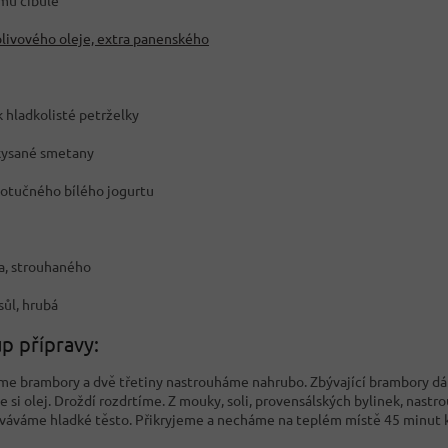
mů cibule
olivového oleje, extra panenského
k hladkolisté petrželky
kysané smetany
notučného bílého jogurtu
ra, strouhaného
sůl, hrubá
p přípravy:
e brambory a dvě třetiny nastrouháme nahrubo. Zbývající brambory dá
si olej. Droždí rozdrtíme. Z mouky, soli, provensálských bylinek, nastro
váváme hladké těsto. Přikryjeme a necháme na teplém místě 45 minut 