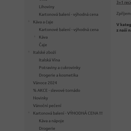
3+1 rec
Lihoviny
Zpříjem
Kartonová balení - výhodná cena
Káva a čaje
V kateg
Kartonové balení - výhodná cena
z naši 
Káva
Čaje
Italské zboží
Italská Vína
Potraviny a cukrovinky
Drogerie a kosmetika
Vánoce 2024
% AKCE - slevové tornádo
Novinky
Vánoční pečení
Kartonová balení - VÝHODNÁ CENA !!!
Káva a nápoje
Drogerie