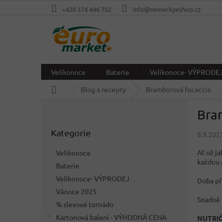
Přejít
+420 374 446 702
info@nemeckyeshop.cz
na
obsah
Velikonoce
Baterie
Velikonoce- VÝPRODE
Domů
Blog a recepty
Bramborová focaccia
P
Bra
o
Přeskočit
s
Kategorie
kategorie
6.9.202
t
r
Ať už ja
Velikonoce
a
každou 
Baterie
n
Velikonoce- VÝPRODEJ
n
Doba př
í
Vánoce 2025
Snadné
p
% slevové tornádo
a
Kartonová balení - VÝHODNÁ CENA
NUTRI