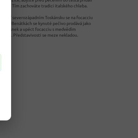
ý olej. Tím zachováte tradici italského chleba.
těsta: V severozápadním Toskánsku se na focacciu
ardii a Benátkách se kynuté pečivo prodává jako
vědí česnek a upéct focacciu s medvědím
tradice. Představivosti se meze nekladou.