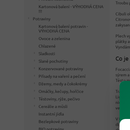
Troubu 
Kartonová balení - VÝHODNÁ CENA
!!!
Cibuli 
Potraviny
Citrono
zakysan
Kartonová balení potravin -
VÝHODNÁ CENA
Plech v
Ovoce a zelenina
plátky 
Chlazené
Vyndáme
Sladkosti
Co je
Slané pochutiny
Konzervované potraviny
Focaccia
sýrem a
Přísady na vaření a pečení
Těsto m
Džemy, medy a čokokrémy
Tradičn
Omáčky, kečupy, hořčice
Ligurii
Těstoviny, rýže, pečivo
nichž n
Cereálie a müsli
verzi -f
Instantní jídla
V Bari p
Bezlepkové potraviny
dipem. 
BIO potraviny
do Itáli