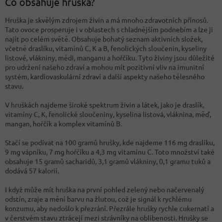
Co obsahuje hruška?
Hruška je skvělým zdrojem živin a má mnoho zdravotních přínosů.
Tato ovoce prosperuje i v oblastech s chladnějším podnebím a lze ji
najít po celém světě. Obsahuje bohatý seznam aktivních složek,
včetně draslíku, vitamínů C, K a B, fenolických sloučenin, kyseliny
listové, vlákniny, mědi, manganu a hořčíku. Tyto živiny jsou důležité
pro udržení našeho zdraví a mohou mít pozitivní vliv na imunitní
systém, kardiovaskulární zdraví a další aspekty našeho tělesného
stavu.
V hruškách najdeme široké spektrum živin a látek, jako je draslík,
vitamíny C, K, fenolické sloučeniny, kyselina listová, vláknina, měď,
mangan, hořčík a komplex vitamínů B.
Stačí se podívat na 100 gramů hrušky, kde najdeme 116 mg draslíku,
9 mg vápníku, 7 mg hořčíku a 4,3 mg vitamínu C. Toto množství také
obsahuje 15 gramů sacharidů, 3,1 gramů vlákniny, 0,1 gramu tuků a
dodává 57 kalorií.
I když může mít hruška na první pohled zelený nebo načervenalý
odstín, zraje a mění barvu na žlutou, což je signál k rychlému
konzumu, aby nedošlo k přezrání. Přezrále hrušky rychle cukernatí a
v čerstvém stavu ztrácejí mezi strávníky na oblíbenosti. Hrušky se