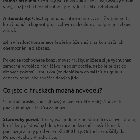
Pomoc při hubnutí:
Hrušky jsou nízkokalorické a mají vysoký obsah
vody, což je činí ideální volbou pro ty, kteří chtějí zhubnout.
Antioxidanty:
Obsahují mnoho antioxidantů, včetně vitamínu C,
který pomáhá bojovat proti volným radikálům a podporuje celkové
zdraví.
Zdraví srdce:
Konzumace hrušek může snížit riziko srdečních
onemocnění a diabetes.
Pokud se rozhodnete konzumovat hrušky, můžete si je vychutnat
samotné, vyrobit z nich šťávu nebo smoothie, nebo je přidat do
různých pokrmů. Jsou skvělým doplňkem do salátů, na grilu, s
dezerty nebo jako součást slaných jídel.
Co jste o hruškách možná nevěděli?
Samotné hrušky jsou zajímavým ovocem, které skýtá několik
pozoruhodných faktů a zajímavostí:
Starověký původ:
Hrušky jsou jedním z nejstarších ovocných druhů,
které byly pěstovány lidmi. První zmínky o pěstování hrušek
pocházejí z Číny před více než 3000 lety. Odtud se rozšířily do
Persie, Řecka a Římské říše.