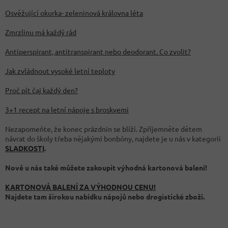
Osvěžující okurka- zeleninová královna léta
Zmrzlinu má každý rád
Antiperspirant, antitranspirant nebo deodorant. Co zvolit?
Jak zvládnout vysoké letní teploty
Proč pít čaj každý den?
3+1 recept na letní nápoje s broskvemi
Nezapomeňte, že konec prázdnin se blíží. Zpříjemněte dětem
návrat do školy třeba nějakými bonbóny, najdete je u nás v kategorii
SLADKOSTI
.
Nově u nás také můžete zakoupit výhodná kartonová balení!
KARTONOVÁ BALENÍ ZA VÝHODNOU CENU!
Najdete tam širokou nabídku nápojů nebo drogistické zboží.