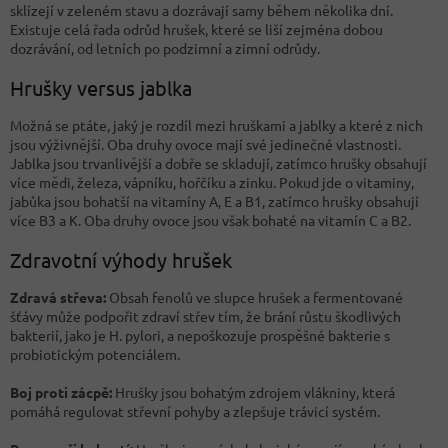
sklízejí v zeleném stavu a dozrávají samy během několika dní.
Existuje celá řada odrůd hrušek, které se liší zejména dobou
dozrávání, od letních po podzimní a zimní odrůdy.
Hrušky versus jablka
Možná se ptáte, jaký je rozdíl mezi hruškami a jablky a které z nich
jsou výživnější. Oba druhy ovoce mají své jedinečné vlastnosti.
Jablka jsou trvanlivější a dobře se skladují, zatímco hrušky obsahují
více mědi, železa, vápníku, hořčíku a zinku. Pokud jde o vitaminy,
jabůka jsou bohatší na vitamíny A, E a B1, zatímco hrušky obsahují
více B3 a K. Oba druhy ovoce jsou však bohaté na vitamín C a B2.
Zdravotní výhody hrušek
Zdravá střeva:
Obsah fenolů ve slupce hrušek a fermentované
šťávy může podpořit zdraví střev tím, že brání růstu škodlivých
bakterií, jako je H. pylori, a nepoškozuje prospěšné bakterie s
probiotickým potenciálem.
Boj proti zácpě:
Hrušky jsou bohatým zdrojem vlákniny, která
pomáhá regulovat střevní pohyby a zlepšuje trávicí systém.