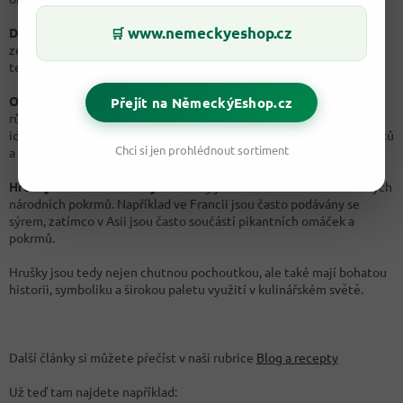
www.nemeckyeshop.cz
🛒
Doba zrání:
Hrušky se obvykle sklízejí, když jsou stále tvrdé a
zelené. Dozrávají postupně, nejlépe mimo chladničku při pokojové
teplotě. Tímto způsobem si uchovají svou chuť a texturu.
Odrůdy pro různé účely:
Existují různé odrůdy hrušek určené pro
Přejít na NěmeckýEshop.cz
různé účely. Některé jsou vhodné pro konzumaci syrové, jiné jsou
ideální pro vaření nebo pečení, a další se používají k výrobě destilátů
Chci si jen prohlédnout sortiment
a likérů.
Hrušky ve světové kuchyni:
Hrušky jsou oblíbenou složkou různých
národních pokrmů. Například ve Francii jsou často podávány se
sýrem, zatímco v Asii jsou často součástí pikantních omáček a
pokrmů.
Hrušky jsou tedy nejen chutnou pochoutkou, ale také mají bohatou
historii, symboliku a širokou paletu využití v kulinářském světě.
Další články si můžete přečíst v naši rubrice
Blog a recepty
Už teď tam najdete například: