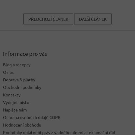
PŘEDCHOZÍ ČLÁNEK
DALŠÍ ČLÁNEK
Z
á
p
a
Informace pro vás
t
Blog a recepty
í
O nás
Doprava & platby
Obchodní podmínky
Kontakty
Výdejní místo
Napište nám
Ochrana osobních údajů GDPR
Hodnocení obchodu
Podmínky uplatnění práv z vadného plnění a reklamační řád