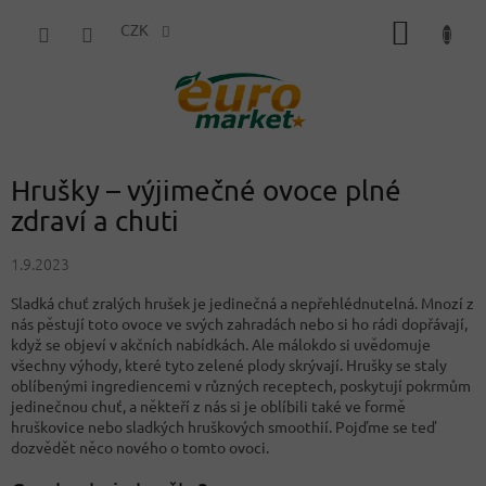
Přejít
NÁKUP
na
CZK
obsah
KOŠÍK
Hrušky – výjimečné ovoce plné
zdraví a chuti
1.9.2023
Sladká chuť zralých hrušek je jedinečná a nepřehlédnutelná. Mnozí z
nás pěstují toto ovoce ve svých zahradách nebo si ho rádi dopřávají,
když se objeví v akčních nabídkách. Ale málokdo si uvědomuje
všechny výhody, které tyto zelené plody skrývají. Hrušky se staly
oblíbenými ingrediencemi v různých receptech, poskytují pokrmům
jedinečnou chuť, a někteří z nás si je oblíbili také ve formě
hruškovice nebo sladkých hruškových smoothií. Pojďme se teď
dozvědět něco nového o tomto ovoci.