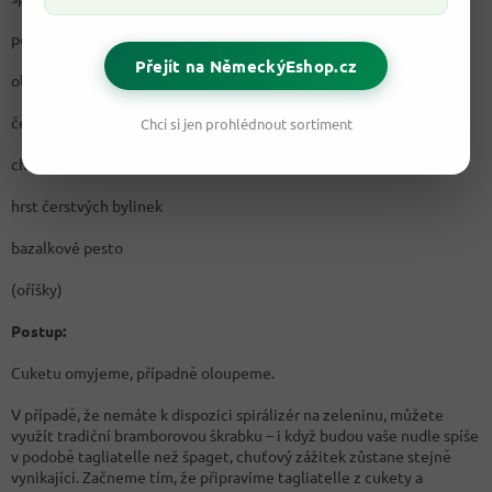
pepř
Přejít na NěmeckýEshop.cz
olivový olej
česnek
Chci si jen prohlédnout sortiment
cherry rajčata
hrst čerstvých bylinek
bazalkové pesto
(oříšky)
Postup:
Cuketu omyjeme, případně oloupeme.
V případě, že nemáte k dispozici spirálizér na zeleninu, můžete
využít tradiční bramborovou škrabku – i když budou vaše nudle spíše
v podobě tagliatelle než špaget, chuťový zážitek zůstane stejně
vynikající. Začneme tím, že připravíme tagliatelle z cukety a