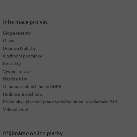
Z
á
p
a
Informace pro vás
t
Blog a recepty
í
O nás
Doprava & platby
Obchodní podmínky
Kontakty
Výdejní místo
Napište nám
Ochrana osobních údajů GDPR
Hodnocení obchodu
Podmínky uplatnění práv z vadného plnění a reklamační řád
Velkoobchod
Přijímáme online platby