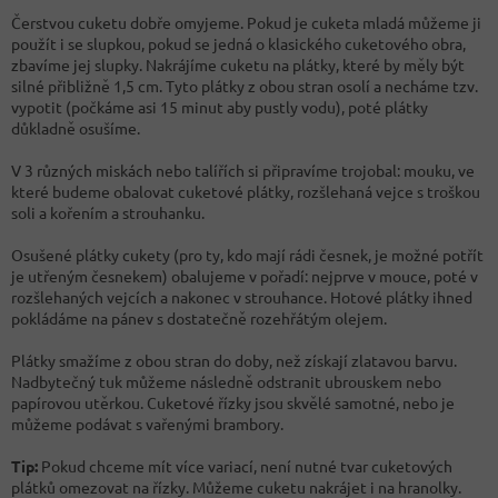
Čerstvou cuketu dobře omyjeme. Pokud je cuketa mladá můžeme ji
použít i se slupkou, pokud se jedná o klasického cuketového obra,
zbavíme jej slupky. Nakrájíme cuketu na plátky, které by měly být
silné přibližně 1,5 cm. Tyto plátky z obou stran osolí a necháme tzv.
vypotit (počkáme asi 15 minut aby pustly vodu), poté plátky
důkladně osušíme.
V 3 různých miskách nebo talířích si připravíme trojobal: mouku, ve
které budeme obalovat cuketové plátky, rozšlehaná vejce s troškou
soli a kořením a strouhanku.
Osušené plátky cukety (pro ty, kdo mají rádi česnek, je možné potřít
je utřeným česnekem) obalujeme v pořadí: nejprve v mouce, poté v
rozšlehaných vejcích a nakonec v strouhance. Hotové plátky ihned
pokládáme na pánev s dostatečně rozehřátým olejem.
Plátky smažíme z obou stran do doby, než získají zlatavou barvu.
Nadbytečný tuk můžeme následně odstranit ubrouskem nebo
papírovou utěrkou. Cuketové řízky jsou skvělé samotné, nebo je
můžeme podávat s vařenými brambory.
Tip:
Pokud chceme mít více variací, není nutné tvar cuketových
plátků omezovat na řízky. Můžeme cuketu nakrájet i na hranolky.