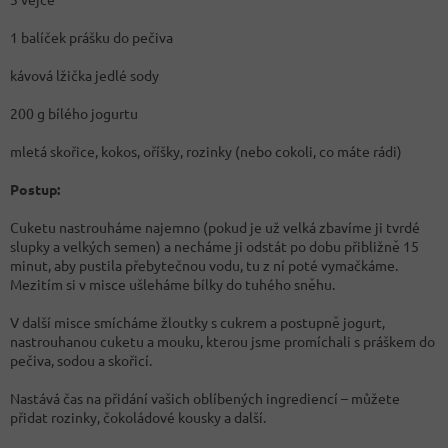
1 balíček prášku do pečiva
kávová lžička jedlé sody
200 g bílého jogurtu
mletá skořice, kokos, oříšky, rozinky (nebo cokoli, co máte rádi)
Postup:
Cuketu nastrouháme najemno (pokud je už velká zbavíme ji tvrdé
slupky a velkých semen) a necháme ji odstát po dobu přibližně 15
minut, aby pustila přebytečnou vodu, tu z ní poté vymačkáme.
Mezitím si v misce ušleháme bílky do tuhého sněhu.
V další misce smícháme žloutky s cukrem a postupně jogurt,
nastrouhanou cuketu a mouku, kterou jsme promíchali s práškem do
pečiva, sodou a skořicí.
Nastává čas na přidání vašich oblíbených ingrediencí – můžete
přidat rozinky, čokoládové kousky a další.