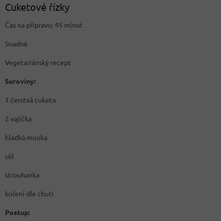
Cuketové řízky
Čas na přípravu: 45 minut
Snadné
Vegetariánský recept
Suroviny:
1 čerstvá cuketa
2 vajíčka
hladká mouka
sůl
strouhanka
koření dle chuti
Postup: