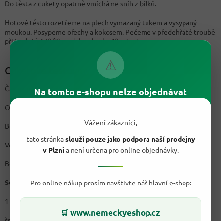
Do těsta z cukety opatrně vmícháme sníh z bílků.
Hotové těsto rozetřeme na plech vymazaný tukem a vysypaný
moukou. Posypeme ořechy a kokosem. Pečeme v předehřáté troubě
při teplotě 170 °C po dobu zhruba 40 minut.
⚠
Cuketové těstoviny
Čas na přípravu: 30 minut
Na tomto e-shopu nelze objednávat
Obtížnost: Snadné
Vážení zákazníci,
Bezlepkový recept
tato stránka
slouží pouze jako podpora naší prodejny
Veganský recept
v Plzni
a není určena pro online objednávky.
Bez laktózy
Suroviny:
Pro online nákup prosím navštivte náš hlavní e-shop:
1 cuketa
www.nemeckyeshop.cz
🛒
špetka soli