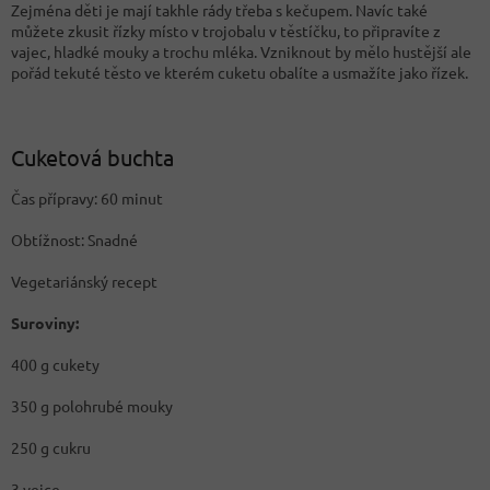
Zejména děti je mají takhle rády třeba s kečupem. Navíc také
můžete zkusit řízky místo v trojobalu v těstíčku, to připravíte z
vajec, hladké mouky a trochu mléka. Vzniknout by mělo hustější ale
pořád tekuté těsto ve kterém cuketu obalíte a usmažíte jako řízek.
Cuketová buchta
Čas přípravy: 60 minut
Obtížnost: Snadné
Vegetariánský recept
Suroviny:
400 g cukety
350 g polohrubé mouky
250 g cukru
3 vejce