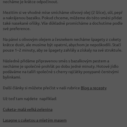
necháme je krátce odpočinout.
Mezitím si ve vhodné míse smícháme olivový olej (2 lžíce), sůl, pepř
a nakrájenou bazalku. Pokud chceme, můžeme do této směsi přidat
také nasekané oříšky. Vše důkladně promícháme a dochutíme podle
své preference.
Na pánvi s olivovým olejem a česnekem necháme špagety z cukety
krátce dusit, ale musíme být opatrní, abychom je nepoškodili. Stačí
pouze 1–2 minuty, aby se špagety zahřály a získaly na své struktuře.
Následně přidáme připravenou směs s bazalkovým pestem a
necháme je společně prohřát po dobu jedné minuty. Hotové jídlo
podáváme na talíři společně s cherry rajčátky posypané čerstvými
bylinkami.
Další články si můžete přečíst v naši rubrice
Blog a recepty
Už teď tam najdete například:
Cuketa- malá velká zelenina
Lasagne s cuketou a mletým masem