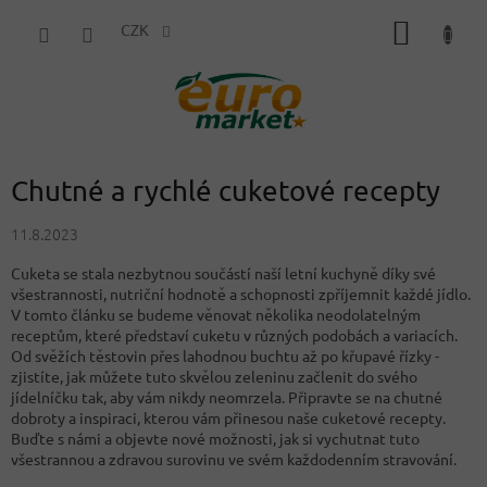
Přejít
NÁKUP
na
CZK
obsah
KOŠÍK
Chutné a rychlé cuketové recepty
11.8.2023
Cuketa se stala nezbytnou součástí naší letní kuchyně díky své
všestrannosti, nutriční hodnotě a schopnosti zpříjemnit každé jídlo.
V tomto článku se budeme věnovat několika neodolatelným
receptům, které představí cuketu v různých podobách a variacích.
Od svěžích těstovin přes lahodnou buchtu až po křupavé řízky -
zjistíte, jak můžete tuto skvělou zeleninu začlenit do svého
jídelníčku tak, aby vám nikdy neomrzela. Připravte se na chutné
dobroty a inspiraci, kterou vám přinesou naše cuketové recepty.
Buďte s námi a objevte nové možnosti, jak si vychutnat tuto
všestrannou a zdravou surovinu ve svém každodenním stravování.