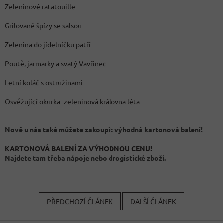
Zeleninové ratatouille
Grilované špízy se salsou
Zelenina do jídelníčku patří
Poutě, jarmarky a svatý Vavřinec
Letní koláč s ostružinami
Osvěžující okurka- zeleninová královna léta
Nově u nás také můžete zakoupit výhodná kartonová balení!
KARTONOVÁ BALENÍ ZA VÝHODNOU CENU!
Najdete tam třeba nápoje nebo drogistické zboží.
PŘEDCHOZÍ ČLÁNEK
DALŠÍ ČLÁNEK