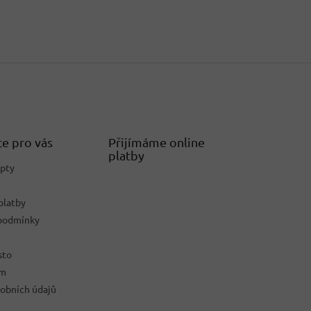
e pro vás
Přijímáme online
platby
epty
platby
podmínky
sto
ám
obních údajů