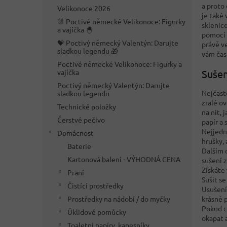
n
a proto
Velikonoce 2026
e
je také
🐰 Poctivé německé Velikonoce: Figurky
l
sklenice
a vajíčka 🐣
pomocí 
💝 Poctivý německý Valentýn: Darujte
právě ve
sladkou legendu 🎁
vám čas 
Poctivé německé Velikonoce: Figurky a
vajíčka
Sušen
Poctivý německý Valentýn: Darujte
Nejčast
sladkou legendu
zralé o
Technické položky
na nit,
Čerstvé pečivo
papír a
Nejjedn
Domácnost
hrušky, 
Baterie
Dalším 
Kartonová balení - VÝHODNÁ CENA
sušení z
Získáte
Praní
Sušit se
Čistící prostředky
Usušení
Prostředky na nádobí / do myčky
krásně 
Pokud c
Úklidové pomůcky
okapat 
Toaletní papíry, kapesníky