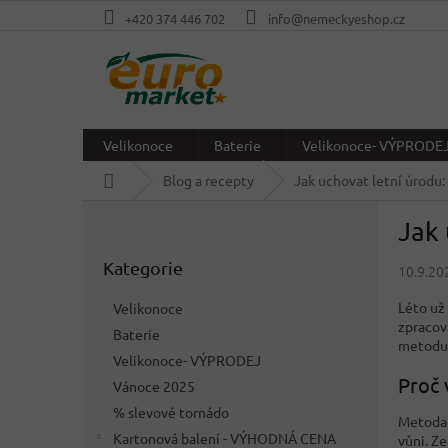
Přejít
+420 374 446 702
info@nemeckyeshop.cz
na
obsah
Velikonoce
Baterie
Velikonoce- VÝPRODE
Domů
Blog a recepty
Jak uchovat letní úrodu: 
P
Jak 
o
Přeskočit
s
Kategorie
kategorie
10.9.20
t
r
Léto už 
Velikonoce
a
zpracov
Baterie
n
metodu 
Velikonoce- VÝPRODEJ
n
Proč 
í
Vánoce 2025
p
% slevové tornádo
Metoda 
a
Kartonová balení - VÝHODNÁ CENA
vůni. Ze