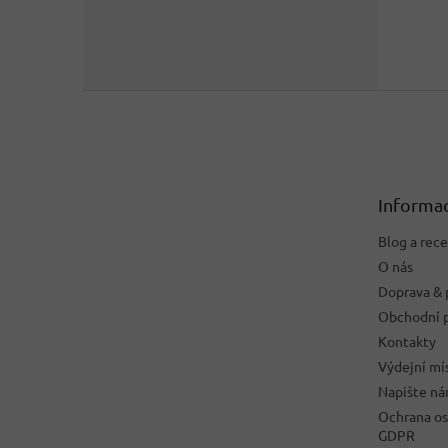
Z
á
p
a
t
Informac
í
Blog a rec
O nás
Doprava & 
Obchodní 
Kontakty
Výdejní mí
Napište n
Ochrana os
GDPR