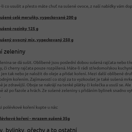
li co usušit a přesto máte chuť na sušené ovoce, z naší nabídky vám d
ušené celé meruňky, vypeckované 200 g
ušené rozinky 125 g
ušený ovocný mix, vypeckovaný 250 g
í zeleniny
lenina se dá sušit. Oblíbené jsou poslední dobou sušená rajčata nebo tře
y, či cherry rajčata pouze rozpůlená. Máte-li rádi středomořskou kuchyn
jen tak nebo je naložit do oleje a přidat koření. Mezi další oblíbené dru
odným kořením. Zajímavostí co stojí za to vyzkoušet je také sušená mrkev
 je zdravější. Oboje se nakrájí na tenké plátky či kolečka a usuší se. Al
ně až po fazole a hrách. Ze sušené zeleniny s přidáním bylinek snadno vy
.
si polévkové koření kupte u nás:
lévkové koření - mrazem sušené 35g
, bylinky, ořechy a to ostatní