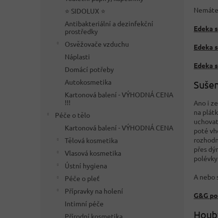
Nemáte-
⭐ SIDOLUX ⭐
Antibakteriální a dezinfekční
Edeka s
prostředky
Osvěžovače vzduchu
Edeka s
Náplasti
Edeka s
Domácí potřeby
Autokosmetika
Sušen
Kartonová balení - VÝHODNÁ CENA
!!!
Ano i ze
na plátk
Péče o tělo
uchovat 
Kartonová balení - VÝHODNÁ CENA
poté vh
rozhodně
Tělová kosmetika
přes dý
Vlasová kosmetika
polévky
Ústní hygiena
A nebo 
Péče o pleť
Přípravky na holení
G&G po
Intimní péče
Houby
Přírodní kosmetika