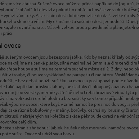
 dětem více chutná. Sušené ovoce můžete přidat například do jogurtů, ko
 výborné “zobání” k televizi a pokud ho dobře uchováte ve vzduchotěsný
– vydrží vám roky. A tak s ním dost dobře vydržíte do další velké úrody. S
horkého slunce a větru. My už máme to sušení o dost jednodušší. Dnes j
nku, ale i uvnitř na sítu. Máte-li velkou úrodu pravidelně a plánujete-li s
i práci.
í ovoce
ěji sušeným ovocem jsou bezesporu jablka. Kdo by neznal křížaly od svýc
voce nakrájíme na tenké plátky, silné maximálně 8mm, ale čím tenčí tím
 jako třeba houby a sušíme na temném suchém místě asi 2–3 dny, nebo p
 sušit v troubě, či pouze vyskládané na parapetu či radiátoru. Vyskláda
odušší je bez debat použít sušičku na ovoce a postupovat podle návodu
ale také například broskve, jahody, nektarinky či oloupaný ananas a baná
ovocem jsou švestky, meruňky, třešně nebo třeba hroznové víno. Tyto p
ávisí na velikosti i druhů plodin a bez sušičky se v tomto případě neobej
 však výborné ovoce, které když v zimě namočíte přes noc do vody, s pře
 dají také různé bobuloviny – maliny, borůvky, ostružiny, brusinky či aron
m citrusů, nakrájených na kolečka získáte pěknou dekoraci na vánoční st
provoníte celý dům.
hcete zabránit zhnědnutí jablek, hrušek nebo meruněk, namočte ovoce 
a poté sušte. Ovoce si udrží svou barvu.