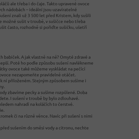
láčů ale třeba i do čaje. Takto upravené ovoce
ch nádobách – ideální jsou uzavíratelné
ušení znali už 3 500 let před Kristem, kdy sušili
e možné sušit v troubě, v sušičce nebo třeba
ušit často, rozhodně si pořiďte sušičku, ušetří
h babiček. A jak vlastně na ně? Omyté zdravé a
 lepší. Poté ho podle způsobu sušení navlékneme
látky ovoce také můžeme vyskládat na pečící
né ovoce nezapomeňte pravidelně otáčet.
 k ní přiloženém. Stejným způsobem sušíme i
ny.
lody zbavíme pecky a sušíme rozpůlené. Doba
dete. I sušení v troubě by bylo zdlouhavé.
hledem nahradí na koláčích to čerstvé.
ie.
romek či na různě věnce. Navíc při sušení s nimi
před sušením do směsi vody a citronu, nechte