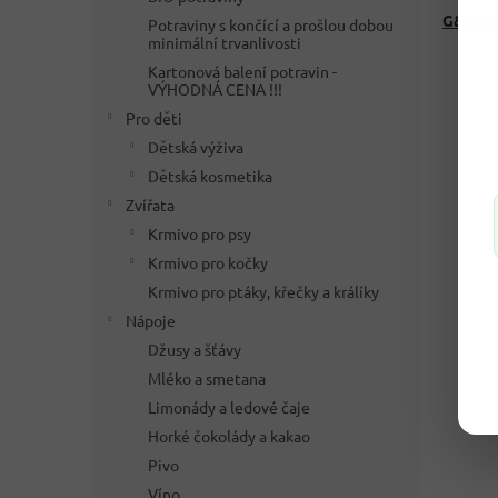
G&G Pol
Potraviny s končící a prošlou dobou
minimální trvanlivosti
Kartonová balení potravin -
VÝHODNÁ CENA !!!
Pro děti
Dětská výživa
Dětská kosmetika
Zvířata
Krmivo pro psy
Krmivo pro kočky
Krmivo pro ptáky, křečky a králíky
Nápoje
Džusy a šťávy
Mléko a smetana
Limonády a ledové čaje
Horké čokolády a kakao
Pivo
Víno