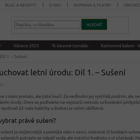
BLOG A RECEPTY
O NÁS
DOPRAVA & PLATBY
OBCHOD
HLEDAT
J
Vánoce 2025
% slevové tornádo
Kartonová balení 
Díl 1. – Sušení
uchovat letní úrodu: Díl 1. – Sušení
21
se s námi pomalu, ale jistě loučí. Za nedlouho jej vystřídá podzim, ale n
áním úrody. Dnes se podíváme na nejstarší metodu uchovávání přebytků ú
využívali již naše babičky a dodnes je velmi oblíbená.
vybrat právě sušení?
sušení je nejšetrnější a pomůže nám v ovoci, zelenině či houbách uchova
 sušených potravin se odpaří voda, ale nutriční hodnoty v ní zůstávají. N