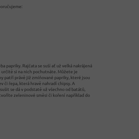
oporučujeme:
ba papriky. Rajčata se suší ať už velká nakrájená
i určitě si na nich pochutnáte. Můžete je
hy patří právě již zmiňované papriky, které jsou
 či řepa, která hravě nahradí chipsy. A
e sušit se dá v podstatě už všechno od batátů,
tvoříte zeleninové směsi či koření například do