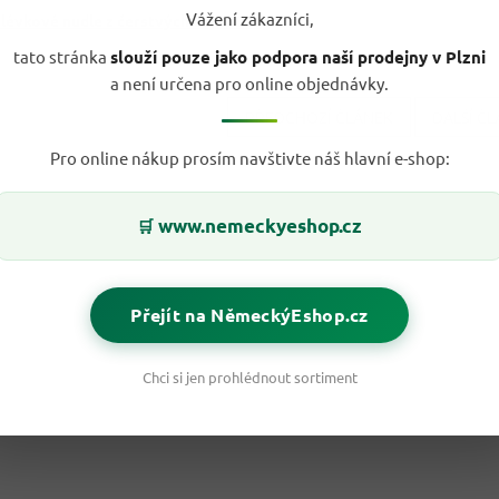
Vážení zákazníci,
évkové nudle z čerstvých vajec 500g
tato stránka
slouží pouze jako podpora naší prodejny v Plzni
a není určena pro online objednávky.
PŘEDCHOZÍ ČLÁNEK
DALŠÍ Č
Pro online nákup prosím navštivte náš hlavní e-shop:
www.nemeckyeshop.cz
🛒
Přejít na NěmeckýEshop.cz
Chci si jen prohlédnout sortiment