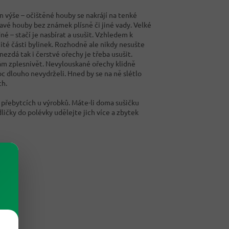
en výše – očištěné houby se nakrájí na tenké
dravé houby bez známek plísně či jiné vady. Velké
é – stačí je nasbírat a usušit. Vzhledem k
ité části bylinek. Rozhodně ale nikdy nesušte
 nezdá tak i čerstvé ořechy je třeba usušit.
ám zplesnivět. Nevylouskané ořechy klidně
c dlouho nevydrželi. Hned by se na ně slétlo
ch.
o přebytcích u výrobků. Máte-li doma sušičku
ličky do polévky udělejte jich více a zbytek