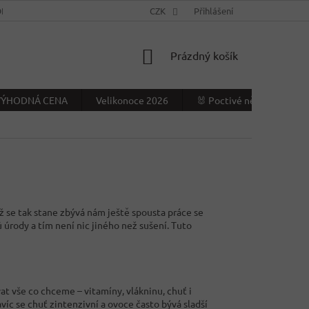
NÍ PODMÍNKY
KONTAKTY
CZK
VÝDEJNÍ MÍSTO
Přihlášení
NAPIŠTE NÁ
NÁKUPNÍ
Prázdný košík
KOŠÍK
- VÝHODNÁ CENA
Velikonoce 2026
🐰 Poctivé německé Veliko
ež se tak stane zbývá nám ještě spousta práce se
rody a tím není nic jiného než sušení. Tuto
t vše co chceme – vitamíny, vlákninu, chuť i
avíc se chuť zintenzivní a ovoce často bývá sladší