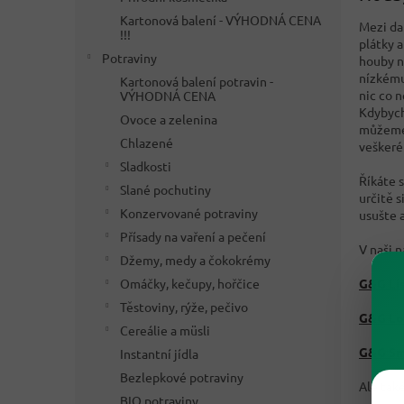
Kartonová balení - VÝHODNÁ CENA
Mezi dal
!!!
plátky a
Potraviny
houby n
nízkému
Kartonová balení potravin -
nic co n
VÝHODNÁ CENA
Kdybych
Ovoce a zelenina
můžeme 
Chlazené
veškeré 
Sladkosti
Říkáte 
Slané pochutiny
určitě s
Konzervované potraviny
usušte 
Přísady na vaření a pečení
V naši 
Džemy, medy a čokokrémy
Omáčky, kečupy, hořčice
G&G Lís
Těstoviny, rýže, pečivo
G&G Lo
Cereálie a müsli
G&G Sm
Instantní jídla
Bezlepkové potraviny
Ale také
BIO potraviny