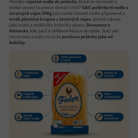
Hledáte
vaječné nudle do polévky
, které se nerozvaří a
dodají vývaru tu pravou domácí chuť?
G&G polévkové nudle z
čerstvých vajec 500g
jsou tenké zlatavé nudle připravené z
tvrdé pšeničné krupice
a
čerstvých vajec
, přesně takové,
jaké znáte z nedělního kuřecího vývaru.
Dovezeno z
Německa
, kde patří k oblíbené klasice do spíže. Stačí pět
minut varu a máte na stole
poctivou polévku jako od
babičky
.