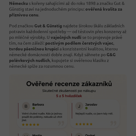
Německu
s kořeny sahajícími až do roku 1898 a značku Gut &
Günstig staví na jednoduchém principu:
ověřená kvalita za
příznivou cenu
.
Pod značkou
Gut & Günstig
najdete širokou škálu základních
potravin každodenní spotřeby — od těstovin přes konzervy až
po mléčné výrobky. U
vaječných nudlí
se to projevuje právě
tím, na čem záleží:
poctivým podílem čerstvých vajec
,
tvrdou pšeničnou krupicí
a konzistentní kvalitou, kterou
německé domácnosti dobře znají. Když sáhnete po
G&G
polévkových nudlích
, kupujete si ověřenou klasiku z
německé spíže za rozumnou cenu.