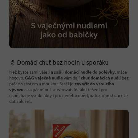
👵 Domácí chuť bez hodin u sporáku
Než byste sami váleli a sušili
domácí nudle do polévky
, máte
hotovo.
G&G vaječné nudle
vám dají
chuť domácích nudlí
bez
práce s těstem a moukou. Stačí je
zavařit do vroucího
vývaru
a za pár minut servírovat. Ideální řešení pro
uspěchané všední dny i pro nedělní oběd, na kterém si chcete
dát záležet.