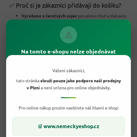
✅ Proč si je zákazníci přidávají do košíku?
Vyrobeno z čerstvých vajec
pro plnou chuť a zlatavou
barvu.
Tvrdá pšeničná krupice
, která nudle udrží pevné a
⚠
nerozvařené.
Hotové za přibližně 5 minut
přímo ve vývaru.
Vejce ze slepic z chovu na podestýlce
.
Univerzální zavářka
do kuřecí, hovězí i zeleninové
Na tomto e-shopu nelze objednávat
polévky.
Praktické balení 500 g
vystačí na mnoho porcí.
Chuť domácích nudlí
bez zdlouhavé přípravy těsta.
Vážení zákazníci,
Originál dovezený z Německa
v oblíbené kvalitě.
tato stránka
slouží pouze jako podpora naší prodejny
v Plzni
a není určena pro online objednávky.
Pro online nákup prosím navštivte náš hlavní e-shop:
www.nemeckyeshop.cz
🛒