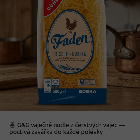
🍜 G&G vaječné nudle z čerstvých vajec —
poctivá zavářka do každé polévky