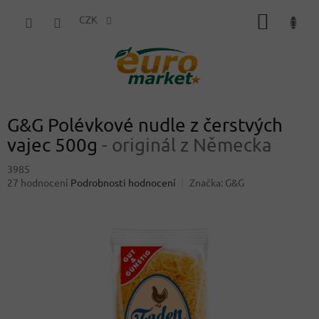
Přejít
NÁKUP
na
CZK
obsah
KOŠÍK
G&G Polévkové nudle z čerstvých
vajec 500g
- originál z Německa
3985
Průměrné
27 hodnocení
Podrobnosti hodnocení
Značka:
G&G
hodnocení
produktu
je
4,4
z
5
hvězdiček.