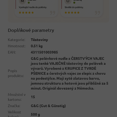
Doplňkové parametry
Kategorie
:
Těstoviny
Hmotnost
:
0.51 kg
EAN
:
4311501003985
G&G polévkové nudle z ČERSTVÝCH VAJEC
jsou tenké VAJEČNÉ těstoviny do polévek a
vývarů. Vyrobené z KRUPICE Z TVRDÉ
Popis
PŠENICE a čerstvých vajec ze slepic z chovu
produktu
:
na podestýlce. Mají sytě zlatavou barvu,
jemnou strukturu a hotové jsou přibližně za 5
minut. Originál dovezený z Německa.
Množství v
15
kartonu
:
Značka
:
G&G (Gut & Günstig)
Velikost
500 g
balení
: