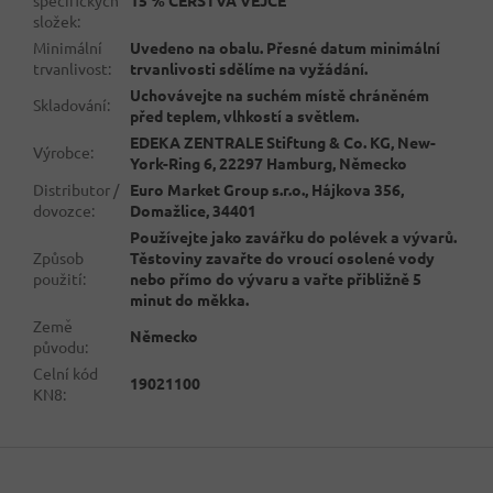
složek
:
Minimální
Uvedeno na obalu. Přesné datum minimální
trvanlivost
:
trvanlivosti sdělíme na vyžádání.
Uchovávejte na suchém místě chráněném
Skladování
:
před teplem, vlhkostí a světlem.
EDEKA ZENTRALE Stiftung & Co. KG, New-
Výrobce
:
York-Ring 6, 22297 Hamburg, Německo
Distributor /
Euro Market Group s.r.o., Hájkova 356,
dovozce
:
Domažlice, 34401
Používejte jako zavářku do polévek a vývarů.
Způsob
Těstoviny zavařte do vroucí osolené vody
použití
:
nebo přímo do vývaru a vařte přibližně 5
minut do měkka.
Země
Německo
původu
:
Celní kód
19021100
KN8
:
Z
á