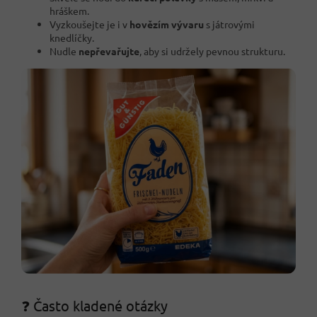
hráškem.
Vyzkoušejte je i v
hovězím vývaru
s játrovými
knedlíčky.
Nudle
nepřevařujte
, aby si udržely pevnou strukturu.
❓ Často kladené otázky