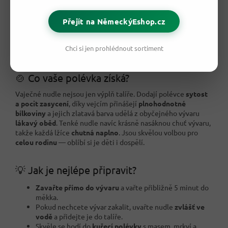
Přejít na NěmeckýEshop.cz
Chci si jen prohlédnout sortiment
🍲 Co vaše polévka získá?
Vaječné nudle nejsou jen výplň talíře. Dodají polévce
sytost
a pocit zasycení
, díky vejcím přinášejí
plnohodnotné
bílkoviny
a jejich zlatavá barva udělá z obyčejného vývaru
lákavý oběd
. Tenké nudle navíc krásně nasáknou chuť vývaru,
takže každá lžíce
chutná naplno
. Jsou skvělou volbou pro
celou rodinu
— oblíbí si je děti i dospělí.
💡 Jak je nejlépe připravit?
Zavařte přímo do vývaru
a vařte přibližně 5 minut do
měkka.
Pokud nechcete vývar zakalit, uvařte nudle
zvlášť ve
vodě
a přidejte je do talíře.
Skvěle se hodí do
kuřecí polévky
s masem, mrkví a