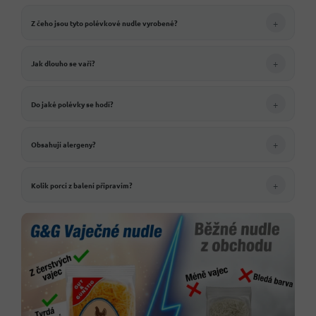
+
Z čeho jsou tyto polévkové nudle vyrobené?
+
Jak dlouho se vaří?
+
Do jaké polévky se hodí?
+
Obsahují alergeny?
+
Kolik porcí z balení připravím?