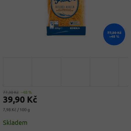
77,30 Kč
–48 %
77,30 Kč
–48 %
39,90 Kč
Měrná
7,98 Kč / 100 g
cena:
Skladem