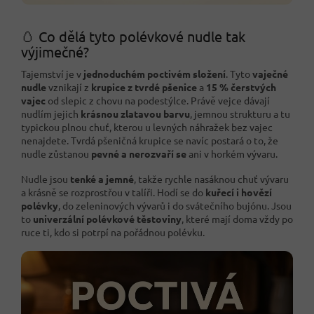
🥚 Co dělá tyto polévkové nudle tak
výjimečné?
Tajemství je v
jednoduchém poctivém složení
. Tyto
vaječné
nudle
vznikají z
krupice z tvrdé pšenice
a
15 % čerstvých
vajec
od slepic z chovu na podestýlce. Právě vejce dávají
nudlím jejich
krásnou zlatavou barvu
, jemnou strukturu a tu
typickou plnou chuť, kterou u levných náhražek bez vajec
nenajdete. Tvrdá pšeničná krupice se navíc postará o to, že
nudle zůstanou
pevné a nerozvaří se
ani v horkém vývaru.
Nudle jsou
tenké a jemné
, takže rychle nasáknou chuť vývaru
a krásně se rozprostřou v talíři. Hodí se do
kuřecí i hovězí
polévky
, do zeleninových vývarů i do svátečního bujónu. Jsou
to
univerzální polévkové těstoviny
, které mají doma vždy po
ruce ti, kdo si potrpí na pořádnou polévku.