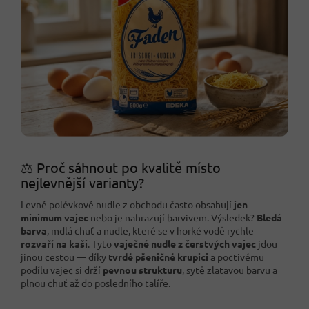
⚖️ Proč sáhnout po kvalitě místo
nejlevnější varianty?
Levné polévkové nudle z obchodu často obsahují
jen
minimum vajec
nebo je nahrazují barvivem. Výsledek?
Bledá
barva
, mdlá chuť a nudle, které se v horké vodě rychle
rozvaří na kaši
. Tyto
vaječné nudle z čerstvých vajec
jdou
jinou cestou — díky
tvrdé pšeničné krupici
a poctivému
podílu vajec si drží
pevnou strukturu
, sytě zlatavou barvu a
plnou chuť až do posledního talíře.