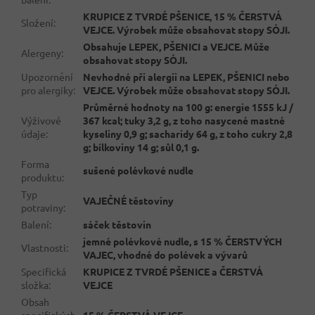
KRUPICE Z TVRDÉ PŠENICE, 15 % ČERSTVÁ
Složení
:
VEJCE. Výrobek může obsahovat stopy SÓJI.
Obsahuje LEPEK, PŠENICI a VEJCE. Může
Alergeny
:
obsahovat stopy SÓJI.
Upozornění
Nevhodné při alergii na LEPEK, PŠENICI nebo
pro alergiky
:
VEJCE. Výrobek může obsahovat stopy SÓJI.
Průměrné hodnoty na 100 g: energie 1555 kJ /
Výživové
367 kcal; tuky 3,2 g, z toho nasycené mastné
údaje
:
kyseliny 0,9 g; sacharidy 64 g, z toho cukry 2,8
g; bílkoviny 14 g; sůl 0,1 g.
Forma
sušené polévkové nudle
produktu
:
Typ
VAJEČNÉ těstoviny
potraviny
:
Balení
:
sáček těstovin
jemné polévkové nudle, s 15 % ČERSTVÝCH
Vlastnosti
:
VAJEC, vhodné do polévek a vývarů
Specifická
KRUPICE Z TVRDÉ PŠENICE a ČERSTVÁ
složka
:
VEJCE
Obsah
specifických
15 % ČERSTVÁ VEJCE