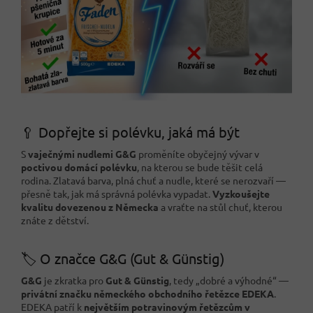
🥄 Dopřejte si polévku, jaká má být
S
vaječnými nudlemi G&G
proměníte obyčejný vývar v
poctivou domácí polévku
, na kterou se bude těšit celá
rodina. Zlatavá barva, plná chuť a nudle, které se nerozvaří —
přesně tak, jak má správná polévka vypadat.
Vyzkoušejte
kvalitu dovezenou z Německa
a vraťte na stůl chuť, kterou
znáte z dětství.
🏷️ O značce G&G (Gut & Günstig)
G&G
je zkratka pro
Gut & Günstig
, tedy „dobré a výhodné“ —
privátní značku německého obchodního řetězce EDEKA
.
EDEKA patří k
největším potravinovým řetězcům v