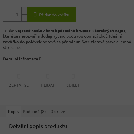
Přidat do košíku
Tenké
vaječné nudle
z
tvrdé pšeničné krupice
a
čerstvých vajec
,
které se nerozvaří a dodají vývaru poctivou domácí chuť. Ideální
zavářka do polévek
hotová za pár minut. Sytě zlatavá barva a jemná
struktura.
Detailní informace
ZEPTAT SE
HLÍDAT
SDÍLET
Popis
Podobné (8)
Diskuze
Detailní popis produktu