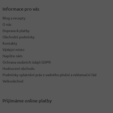
p
a
Informace pro vás
t
Blog a recepty
í
O nás
Doprava & platby
Obchodní podmínky
Kontakty
Výdejní místo
Napište nám
Ochrana osobních údajů GDPR
Hodnocení obchodu
Podmínky uplatnění práv z vadného plnění a reklamační řád
Velkoobchod
Přijímáme online platby