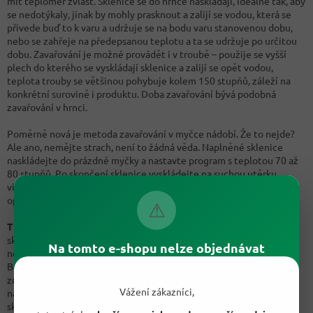
mít teploměr zvlášť. Sklenice se do hrnce naskládají, ideálně tak, aby
se nedotýkaly, jinak by mohly prasknout a zalijí se vodou, která se
přivede buď to k varu a udržuje se na bodu varu stanovenou dobu,
nebo se zahřeje na předepsanou teplotu a ta se udržuje po určitou
dobu. Zavařování je možné provádět i v troubě – použije se vyšší
plech do kterého se vyskládají sklenice a zalijí se opět vodou,
teplota trouby se většinou pohybuje kolem 150 stupňů, záleží na
konkrétní surovině i produktu. Doba zavařování bývá podobná
zavařování v hrnci.
Poměrně nová je metoda zavařování v myčce nádobí. Že to nejde?
Ale ano, nemějte strach, není to žádná věda. Naplněné sklenice
naskládejte do prázdné myčky a nastavte program s teplotou 70 až
80 stupňů. Po skončení sklenice vyskládejte na suchou utěrku
víčkem dolů a nechte vychladnout. A je hotovo. Do myčky se vejde
opravdu hodně sklenic a tak budete mít hotovo raz dva.
⚠
TIP:
Při nalévání obsahu do sklenic dbáme na to aby byly okraje
sklenice poté čisté. Zbytky pod víčkem by nám mohli způsobit
Na tomto e-shopu nelze objednávat
neplechu v podobě plísně a znehodnotit tak celý obsah sklenice.
Během kontroly hustoty džemů a ochutnávání nikdy nenabírejte
znovu již olíznutou lžičkou! Pamatujte, že jakákoliv známku plísně
Vážení zákazníci,
na povrchu zavařeniny nestačí odebrat, je třeba vyhodit celý obsah
sklenice, přestože plíseň už není dál vidět je tam.