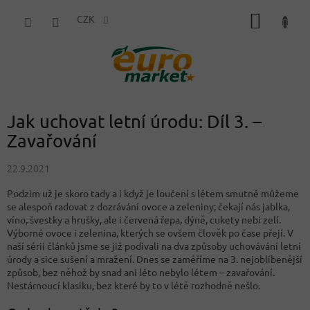
Přejít
NÁKUP
na
CZK
obsah
KOŠÍK
Jak uchovat letní úrodu: Díl 3. –
Zavařování
22.9.2021
Podzim už je skoro tady a i když je loučení s létem smutné můžeme
se alespoň radovat z dozrávání ovoce a zeleniny; čekají nás jablka,
víno, švestky a hrušky, ale i červená řepa, dýně, cukety nebi zelí.
Výborné ovoce i zelenina, kterých se ovšem člověk po čase přejí. V
naší sérii článků jsme se již podívali na dva způsoby uchovávání letní
úrody a sice sušení a mražení. Dnes se zaměříme na 3. nejoblíbenější
způsob, bez něhož by snad ani léto nebylo létem – zavařování.
Nestárnoucí klasiku, bez které by to v létě rozhodně nešlo.