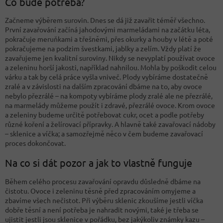
Co bude potřeba?
Začneme výběrem surovin. Dnes se dá již zavařit téměř všechno.
První zavařování začíná jahodovými marmeládami na začátku léta,
pokračuje meruňkami a třešněmi, přes okurky a houby v létě a poté
pokračujeme na podzim švestkami, jablky a zelím. Vždy platí že
zavařujeme jen kvalitní suroviny. Nikdy se nevyplatí používat ovoce
a zeleninu horší jakosti, například nahnilou. Mohla by poškodit celou
várku a tak by celá práce vyšla vniveč. Plody vybíráme dostatečně
zralé a v závislosti na dalším zpracování dbáme na to, aby ovoce
nebylo přezrálé – na kompoty vybíráme plody zralé ale ne přezrálé,
na marmelády můžeme použít i zdravé, přezrálé ovoce. Krom ovoce
a zeleniny budeme určitě potřebovat cukr, ocet a podle potřeby
různé koření a želírovací přípravky. A hlavně také zavařovací nádoby
– sklenice a víčka; a samozřejmě něco v čem budeme zavařovací
proces dokončovat.
Na co si dát pozor a jak to vlastně funguje
Během celého procesu zavařování opravdu důsledně dbáme na
čistotu. Ovoce i zeleninu těsně před zpracováním omyjeme a
zbavíme všech nečistot. Při výběru sklenic zkoušíme jestli víčka
dobře těsní a není potřeba je nahradit novými, také je třeba se
ujistit jestli jsou sklenice v pořádku, bez jakýkoliv známky kazu –