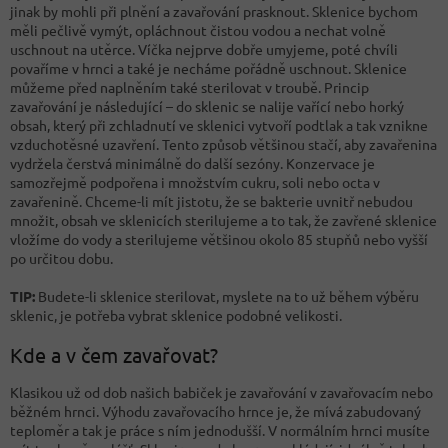
jinak by mohli při plnění a zavařování prasknout. Sklenice bychom
měli pečlivě vymýt, opláchnout čistou vodou a nechat volně
uschnout na utěrce. Víčka nejprve dobře umyjeme, poté chvíli
povaříme v hrnci a také je necháme pořádně uschnout. Sklenice
můžeme před naplněním také sterilovat v troubě. Princip
zavařování je následující – do sklenic se nalije vařící nebo horký
obsah, který při zchladnutí ve sklenici vytvoří podtlak a tak vznikne
vzduchotěsné uzavření. Tento způsob většinou stačí, aby zavařenina
vydržela čerstvá minimálně do další sezóny. Konzervace je
samozřejmě podpořena i množstvím cukru, soli nebo octa v
zavařenině. Chceme-li mít jistotu, že se bakterie uvnitř nebudou
množit, obsah ve sklenicích sterilujeme a to tak, že zavřené sklenice
vložíme do vody a sterilujeme většinou okolo 85 stupňů nebo vyšší
po určitou dobu.
TIP:
Budete-li sklenice sterilovat, myslete na to už během výběru
sklenic, je potřeba vybrat sklenice podobné velikosti.
Kde a v čem zavařovat?
Klasikou už od dob našich babiček je zavařování v zavařovacím nebo
běžném hrnci. Výhodu zavařovacího hrnce je, že mívá zabudovaný
teploměr a tak je práce s ním jednodušší. V normálním hrnci musíte