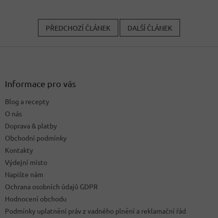
PŘEDCHOZÍ ČLÁNEK
DALŠÍ ČLÁNEK
Z
á
p
a
Informace pro vás
t
Blog a recepty
í
O nás
Doprava & platby
Obchodní podmínky
Kontakty
Výdejní místo
Napište nám
Ochrana osobních údajů GDPR
Hodnocení obchodu
Podmínky uplatnění práv z vadného plnění a reklamační řád