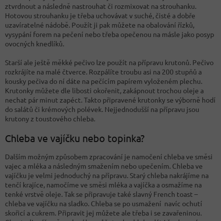
ztvrdnout a následně nastrouhat či rozmixovat na strouhanku.
Hotovou strouhanku je třeba uchovávat v suché, čisté a dobře
uzavíratelné nádobě. Použít ji pak můžete na obalování řízků,
vysypání forem na pečení nebo třeba opečenou na másle jako posyp
ovocných knedlíků.
Starší ale ještě měkké pečivo lze použít na přípravu krutonů. Pečivo
rozkrájíte na malé čtverce. Rozpálíte troubu asi na 200 stupňů a
kousky pečiva do ní dáte na pečícím papírem vyloženém plechu.
Krutonky můžete dle libosti okořenit, zakápnout trochou oleje a
nechat pár minut zapéct. Takto připravené krutonky se výborně hodí
do salátů či krémových polévek. Nejjednodušší na přípravu jsou
krutony z toustového chleba.
Chleba ve vajíčku nebo topinka?
Dalším možným způsobem zpracování je namočení chleba ve směsi
vajec a mléka a následným smažením nebo upečením. Chleba ve
vajíčku je velmi jednoduchý na přípravu. Starý chleba nakrájíme na
tenčí krajíce, namočíme ve směsi mléka a vajíčka a osmažíme na
tenké vrstvě oleje. Tak se připravuje také slavný French toast –
chleba ve vajíčku na sladko. Chleba se po usmažení navíc ochutí
skořicí a cukrem. Připravit jej můžete ale třeba i se zavařeninou.