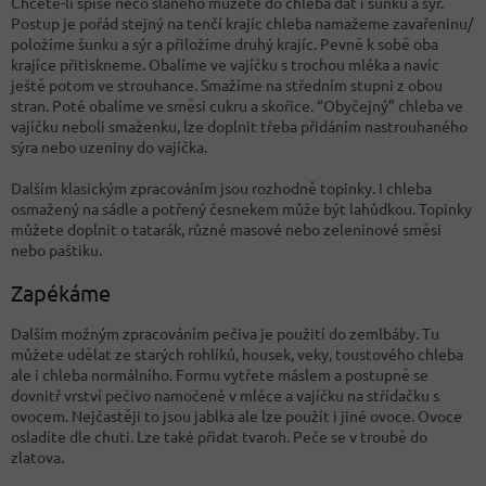
Chcete-li spíše něco slaného můžete do chleba dát i šunku a sýr.
Postup je pořád stejný na tenčí krajíc chleba namažeme zavařeninu/
položíme šunku a sýr a přiložíme druhý krajíc. Pevně k sobě oba
krajíce přitiskneme. Obalíme ve vajíčku s trochou mléka a navíc
ještě potom ve strouhance. Smažíme na středním stupni z obou
stran. Poté obalíme ve směsi cukru a skořice. “Obyčejný” chleba ve
vajíčku neboli smaženku, lze doplnit třeba přidáním nastrouhaného
sýra nebo uzeniny do vajíčka.
Dalším klasickým zpracováním jsou rozhodně topinky. I chleba
osmažený na sádle a potřený česnekem může být lahůdkou. Topinky
můžete doplnit o tatarák, různé masové nebo zeleninové směsi
nebo paštiku.
Zapékáme
Dalším možným zpracováním pečiva je použití do zemlbáby. Tu
můžete udělat ze starých rohlíků, housek, veky, toustového chleba
ale i chleba normálního. Formu vytřete máslem a postupně se
dovnitř vrství pečivo namočené v mléce a vajíčku na střídačku s
ovocem. Nejčastěji to jsou jablka ale lze použít i jiné ovoce. Ovoce
osladíte dle chuti. Lze také přidat tvaroh. Peče se v troubě do
zlatova.