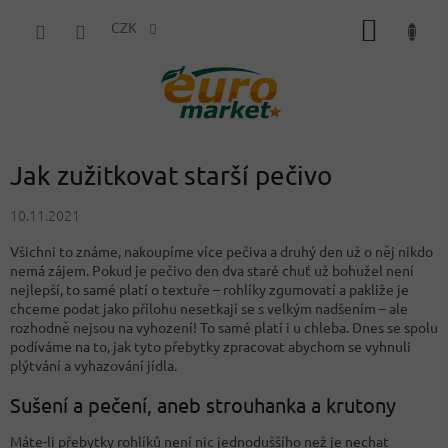
Přejít
NÁKUP
na
CZK
obsah
KOŠÍK
Jak zužitkovat starší pečivo
10.11.2021
Všichni to známe, nakoupíme více pečiva a druhý den už o něj nikdo
nemá zájem. Pokud je pečivo den dva staré chuť už bohužel není
nejlepší, to samé platí o textuře – rohlíky zgumovatí a pakliže je
chceme podat jako přílohu nesetkají se s velkým nadšením – ale
rozhodně nejsou na vyhození! To samé platí i u chleba. Dnes se spolu
podíváme na to, jak tyto přebytky zpracovat abychom se vyhnuli
plýtvání a vyhazování jídla.
Sušení a pečení, aneb strouhanka a krutony
Máte-li přebytky rohlíků není nic jednoduššího než je nechat