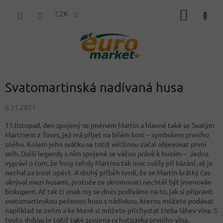
Přejít
NÁKUP
na
CZK
obsah
KOŠÍK
Svatomartinská nadívaná husa
6.11.2021
11.listopad, den spojený se jménem Martin a hlavně také se Svatým
Martinem z Tours, jež má přijet na bílém koni – symbolem prvního
sněhu. Kolem jeho svátku se totiž většinou začal objevovat první
sníh. Další legendy s ním spojené se vážou právě k husám – Jedna
vypráví o tom, že husy tehdy Martina tak moc rušily při kázání, až je
nechal za trest upéct. A d
ruhý příběh tvrdí, že se Martin krátký čas
ukrýval mezi husami, protože ze skromnosti nechtěl být jmenován
biskupem. Ať tak či onak my se dnes podíváme na to, jak si připravit
svatomartinskou pečenou husu s nádivkou, kterou můžete podávat
například se zelím a ke které si můžete přichystat třeba láhev vína. S
touto dobou je totiž také spojena ochutnávka prvního vína.