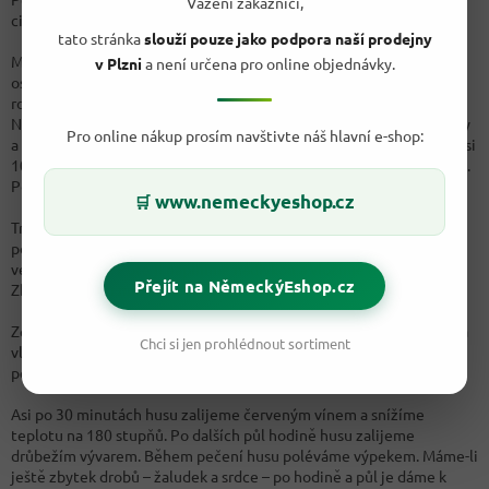
Vážení zákazníci,
cibuli, kterou nakrájíme na jemno, stejně tak si nakrájíme slaninu.
tato stránka
slouží pouze jako podpora naší prodejny
Máme-li k husy i droby vezmeme játra, omyjeme je a poté je
v Plzni
a není určena pro online objednávky.
osušíme. Osušené játra nakrájíme na malé kostičky. Na pánvi si
rozehřejeme olej a opečeme na něm cibuli, poté přidáme slaninu.
Nakonec přidáme husí játra a krátce orestujeme. Vmícháme bylinky
Pro online nákup prosím navštivte náš hlavní e-shop:
a dochutíme solí a pepřem, následně vše promícháme a necháme asi
10 minut odpočinout. Mezitím si mícháme nakrájené pečivo s vejci.
Poté smícháme pečivo se směsí a tím nám vznikne nádivka.
www.nemeckyeshop.cz
🛒
Troubu dáme předehřát na 200 stupňů. Husu očistíme a omyjeme
pod studenou tekoucí vodou. Necháme okapat. Husu zevnitř i z
venku osolíme. Poté ji naplníme nádivkou a vložíme do pekáče.
Přejít na NěmeckýEshop.cz
Zbylou nádivku můžete dát kolem husy.
Zeleninu na omáčku oloupeme nebo očistíme, nakrájíme nahrubo a
Chci si jen prohlédnout sortiment
vložíme do pekáče k huse. Husu potřeme rozpuštěným máslem a
pečeme v předehřáté troubě 2,5 - 3 hodiny.
Asi po 30 minutách husu zalijeme červeným vínem a snížíme
teplotu na 180 stupňů. Po dalších půl hodině husu zalijeme
drůbežím vývarem. Během pečení husu poléváme výpekem. Máme-li
ještě zbytek drobů – žaludek a srdce – po hodině a půl je dáme k