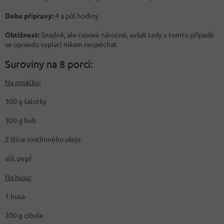
Doba přípravy:
4 a půl hodiny
Obtížnost:
Snadné, ale časově náročné, avšak tady v tomto případě
se opravdu vyplatí nikam nespěchat
Suroviny na 8 porcí:
Na omáčku:
300 g šalotky
300 g hub
2 lžíce rostlinného oleje
sůl, pepř
Na husu:
1 husa
200 g cibule