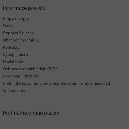
p
a
Informace pro vás
t
Blog a recepty
í
O nás
Doprava & platby
Obchodní podmínky
Kontakty
Výdejní místo
Napište nám
Ochrana osobních údajů GDPR
Hodnocení obchodu
Podmínky uplatnění práv z vadného plnění a reklamační řád
Velkoobchod
Přijímáme online platby