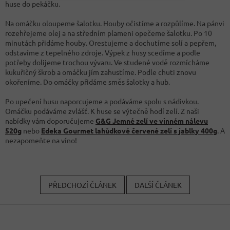
huse do pekáčku.
Na omáčku oloupeme šalotku. Houby očistíme a rozpůlíme. Na pánvi
rozehřejeme olej a na středním plameni opečeme šalotku. Po 10
minutách přidáme houby. Orestujeme a dochutíme solí a pepřem,
odstavíme z tepelného zdroje. Výpek z husy scedíme a podle
potřeby dolijeme trochou vývaru. Ve studené vodě rozmícháme
kukuřičný škrob a omáčku jím zahustíme. Podle chuti znovu
okořeníme. Do omáčky přidáme směs šalotky a hub.
Po upečení husu naporcujeme a podáváme spolu s nádivkou.
Omáčku podáváme zvlášť. K huse se výtečně hodí zelí. Z naši
nabídky vám doporučujeme
G&G Jemné zelí ve vinném nálevu
520g
nebo
Edeka Gourmet lahůdkové červené zelí s jablky 400g
. A
nezapomeňte na víno!
PŘEDCHOZÍ ČLÁNEK
DALŠÍ ČLÁNEK
Z
á