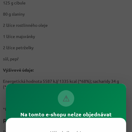
125 g cibule
80 g slaniny
2 lžíce rostlinného oleje
1 lžíce majoránky
2 lžíce petrželky
sůl, pepř
Výživové
údaje:
Energetická hodnota 5587 kJ/ 1335 kcal (*68%); sacharidy 34 g
(*13%); bílkoviny 58 g (*115%); tuky 105 g (*150%):
⚠
*Referenční hodnota příjmu u průměrné dospělé osoby
Na tomto e-shopu nelze objednávat
Postup přípravy:
Pečivo nakrájíme na malé kostičky a dáme do mísy. Oloupeme si