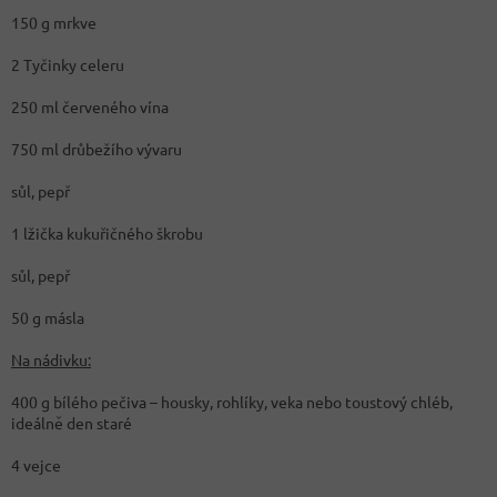
150 g mrkve
2 Tyčinky celeru
250 ml červeného vína
750 ml drůbežího vývaru
sůl, pepř
1 lžička kukuřičného škrobu
sůl, pepř
50 g másla
Na nádivku:
400 g bílého pečiva – housky, rohlíky, veka nebo toustový chléb,
ideálně den staré
4 vejce