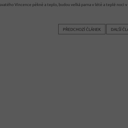
 svatého Vincence pěkně a teplo, budou velká parna v létě a teplé noci v
PŘEDCHOZÍ ČLÁNEK
DALŠÍ Č