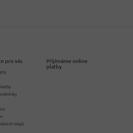
e pro vás
Přijímáme online
platby
epty
platby
podmínky
sto
ám
obních údajů