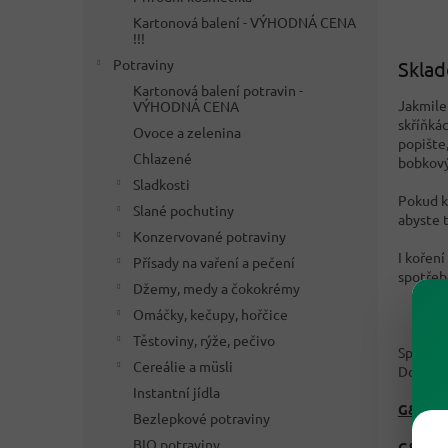
Kartonová balení - VÝHODNÁ CENA
!!!
Potraviny
Sklad
Kartonová balení potravin -
Jakmile
VÝHODNÁ CENA
skříňkác
Ovoce a zelenina
popište,
Chlazené
bobkový
Sladkosti
Pokud ko
Slané pochutiny
abyste 
Konzervované potraviny
I koření
Přísady na vaření a pečení
spotřeb
Džemy, medy a čokokrémy
Omáčky, kečupy, hořčice
Těstoviny, rýže, pečivo
Spoustu
Cereálie a müsli
Doporuč
Instantní jídla
G&G Pap
Bezlepkové potraviny
BIO potraviny
G&G Ste