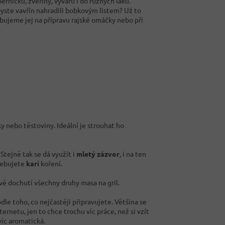
erníčků, zvěřiny, vývarů i do různých láků.
byste vavřín nahradili bobkovým listem? Už to
ebujeme jej na přípravu rajské omáčky nebo při
 nebo těstoviny. Ideální je strouhat ho
Stejně tak se dá využít i
mletý zázvor
, i na ten
třebujete
kari
koření.
avě dochutí všechny druhy masa na gril.
le toho, co nejčastěji připravujete. Většina se
rnetu, jen to chce trochu víc práce, než si vzít
víc aromatická.