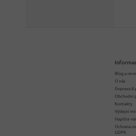
Z
á
p
a
t
Informac
í
Blog a rec
O nás
Doprava & 
Obchodní 
Kontakty
Výdejní mí
Napište n
Ochrana os
GDPR