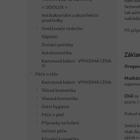
nám nové
Seženet
⭐ SIDOLUX ⭐
tak pěkn
Antibakteriální a dezinfekční
nakládá
prostředky
Osvěžovače vzduchu
Při pří
Náplasti
Domácí potřeby
Autokosmetika
Zákla
Kartonová balení - VÝHODNÁ CENA
!!!
Orega
Péče o tělo
Muškát
Kartonová balení - VÝHODNÁ CENA
najemno
Tělová kosmetika
Chili
se 
Vlasová kosmetika
pozor, 
Ústní hygiena
Pokud m
Péče o pleť
Přípravky na holení
Směsí k
Intimní péče
však dá
sáček v
Přírodní kosmetika