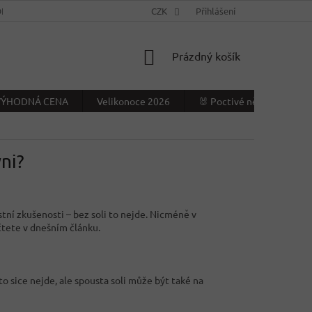
NÍ PODMÍNKY
KONTAKTY
CZK
VÝDEJNÍ MÍSTO
Přihlášení
NAPIŠTE NÁ
NÁKUPNÍ
Prázdný košík
KOŠÍK
- VÝHODNÁ CENA
Velikonoce 2026
🐰 Poctivé německé Veliko
ni?
stní zkušenosti – bez soli to nejde. Nicméně v
očtete v dnešním článku.
to sice nejde, ale spousta soli může být také na