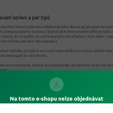
ování koření a pár tipů
 otevřete koření z původní nádoby zajistěte abyste jej přesypali do zaví
h a nevystavujte ho na slunci. Stejně tak koření nesvědčí přílišné teplo.
 i přesto, že si myslíte, že určitě poznáte, které koření v tom máte – nep
 list od sebe poznáte i bez popsání.)
ření nabíráte, je lepší si na to vzít malou lžičku a to čistou, pokud máte
tam nenasypali víc než chcete.
 má svou trvanlivost, poté je sice pořád jedlé, ale většinou ztrácí své ar
ovat.
⚠
 koření najdete v naší nabídce
KOŘENÍ
:
ujeme například
Na tomto e-shopu nelze objednávat
rika jemně sladká mletá 50g
akové koření - mlýnek 50g