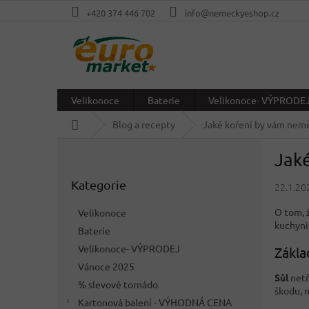
Přejít
+420 374 446 702
info@nemeckyeshop.cz
na
obsah
Velikonoce
Baterie
Velikonoce- VÝPRODE
Domů
Blog a recepty
Jaké koření by vám nemě
P
Jaké
o
Přeskočit
s
Kategorie
kategorie
22.1.20
t
r
O tom, ž
Velikonoce
a
kuchyni 
Baterie
n
Velikonoce- VÝPRODEJ
n
Zákla
í
Vánoce 2025
Sůl
netř
p
% slevové tornádo
škodu, 
a
Kartonová balení - VÝHODNÁ CENA