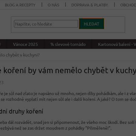
BLOG A RECEPTY
O NÁS
DOPRAVA & PLATBY
OBCHOD
HLEDAT
J
Vánoce 2025
% slevové tornádo
Kartonová balení 
lo chybět v kuchyni?
 koření by vám nemělo chybět v kuchy
23
e je sůl nad zlato je napsáno už mnoho, nejen díky pohádkám, ale i z vla
se rozhodně vyplatí mít nejen sůl ale i další koření. A jaké? O tom se d
dní druhy koření
eba dál rozvádět, snad jen si připomenout, že všeho moc škodí. Bez soli 
nezbývá než se zas držet moudrem z pohádky "Přiměřeně!".