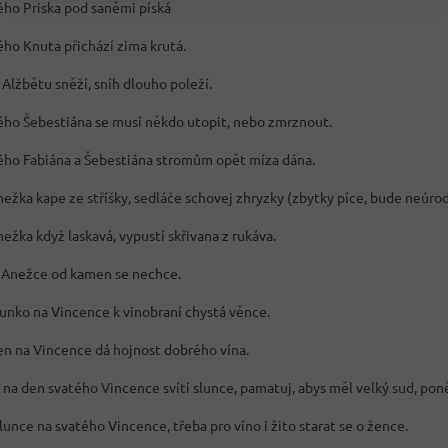
ého Priska pod saněmi píská
ého Knuta přichází zima krutá.
Alžbětu sněží, sníh dlouho poleží.
ého Šebestiána se musí někdo utopit, nebo zmrznout.
ého Fabiána a Šebestiána stromům opět míza dána.
nežka kape ze stříšky, sedláče schovej zhryzky (zbytky píce, bude neúrod
ežka když laskavá, vypustí skřivana z rukáva.
 Anežce od kamen se nechce.
lunko na Vincence k vinobraní chystá věnce.
en na Vincence dá hojnost dobrého vína.
e na den svatého Vincence svítí slunce, pamatuj, abys měl velký sud, pon
 slunce na svatého Vincence, třeba pro víno i žito starat se o žence.