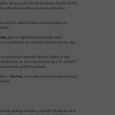
bět, dá se použít téměř do všeho, ideální je mít
ý
použijeme k dochucení masa, polévek a
ravě zelných pokrmů nebo třeba polévek, při
ávení.
ánka,
bez té například bramboráky nebo
e a přidávat ji až na závěr tepelné úpravy, aby
 se používá je opravdu dlouhý. Dobré je mít
Věděli jste, že se k nám dostala až v 19. století?
sty omáček, gulášů i polévek.
imkou –
skořice,
na tu také nesmíme zapomenout,
a kávu.
užívá, opak je pravdou, narozdíl od papriky se k