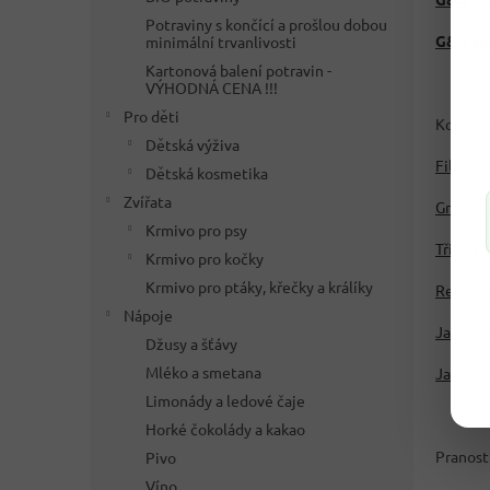
Potraviny s končící a prošlou dobou
G&G su
minimální trvanlivosti
Kartonová balení potravin -
VÝHODNÁ CENA !!!
Pro děti
Koření n
Dětská výživa
Filet W
Dětská kosmetika
Zvířata
Gratino
Krmivo pro psy
Tři Krá
Krmivo pro kočky
Krmivo pro ptáky, křečky a králíky
Recepty
Nápoje
Jak se 
Džusy a šťávy
Mléko a smetana
Jak zuži
Limonády a ledové čaje
Horké čokolády a kakao
Pranost
Pivo
Víno