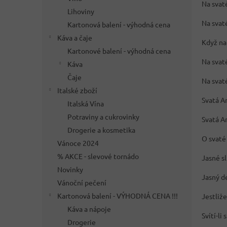
Na svat
Lihoviny
Na svat
Kartonová balení - výhodná cena
Káva a čaje
Když na 
Kartonové balení - výhodná cena
Na svat
Káva
Čaje
Na svat
Italské zboží
Svatá A
Italská Vína
Potraviny a cukrovinky
Svatá An
Drogerie a kosmetika
O svaté
Vánoce 2024
% AKCE - slevové tornádo
Jasné s
Novinky
Jasný d
Vánoční pečení
Kartonová balení - VÝHODNÁ CENA !!!
Jestliž
Káva a nápoje
Svítí-li
Drogerie