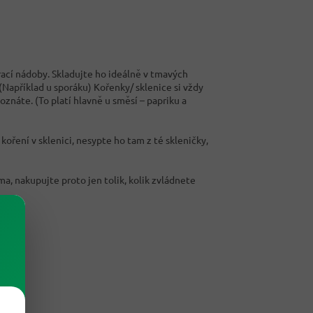
rací nádoby. Skladujte ho ideálně v tmavých
 (Například u sporáku) Kořenky/ sklenice si vždy
oznáte. (To platí hlavně u směsí – papriku a
 koření v sklenici, nesypte ho tam z té skleničky,
oma, nakupujte proto jen tolik, kolik zvládnete