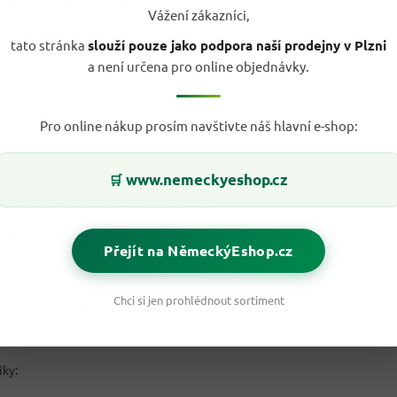
Vážení zákazníci,
šené oregano 12g
tato stránka
slouží pouze jako podpora naší prodejny v Plzni
a není určena pro online objednávky.
ejlépe využijte při vaření a proto v naši rubrice
Blog a recepty
najdete s
Pro online nákup prosím navštivte náš hlavní e-shop:
ellington
vané brambory
www.nemeckyeshop.cz
🛒
lové – konec Vánoc a začátek masopustu
 s tuňákem: Wrap a špagety
Přejít na NěmeckýEshop.cz
vyhnout plýtvání potravinami?
Chci si jen prohlédnout sortiment
tkovat starší pečivo
iky: