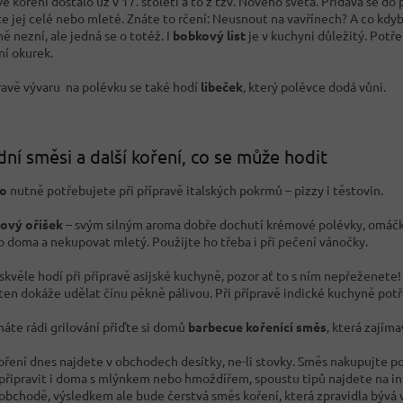
 koření dostalo už v 17. století a to z tzv. Nového světa. Přidává se do p
e jej celé nebo mleté. Znáte to rčení: Neusnout na vavřínech? A co kdy
ě nezní, ale jedná se o totéž. I
bobkový list
je v kuchyni důležitý. Potř
ní okurek.
pravě vývaru na polévku se také hodí
libeček
, který polévce dodá vůni.
dní směsi a další koření, co se může hodit
no
nutně potřebujete při přípravě italských pokrmů – pizzy i těstovin.
ový oříšek
– svým silným aroma dobře dochutí krémové polévky, omáčky
 doma a nekupovat mletý. Použijte ho třeba i při pečení vánočky.
skvěle hodí při přípravě asijské kuchyně, pozor ať to s ním nepřeženete! 
i ten dokáže udělat čínu pěkně pálivou. Při přípravě indické kuchyně po
áte rádi grilování přiďte si domů
barbecue kořenící směs
, která zajím
oření dnes najdete v obchodech desítky, ne-li stovky. Směs nakupujte pod
 připravit i doma s mlýnkem nebo hmoždířem, spoustu tipů najdete na inte
 obchodě, výsledkem ale bude čerstvá směs koření, která zpravidla bývá 