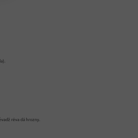
a).
ěvadž réva dá hrozny.