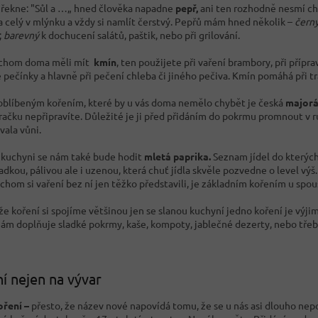
 řekne: "Sůl a …„ hned člověka napadne
pepř,
ani ten rozhodně nesmí chy
a celý v mlýnku a vždy si namlít čerstvý. Pepřů mám hned několik –
čern
;
barevný
k dochucení salátů, paštik, nebo při grilování.
ychom doma měli mít
kmín
, ten použijete při vaření brambory, při příp
 pečínky a hlavně při pečení chleba či jiného pečiva. Kmín pomáhá při tr
oblíbeným kořením, které by u vás doma nemělo chybět je česká
major
ačku nepřipravíte. Důležité je ji před přidáním do pokrmu promnout v ruc
vala vůni.
 kuchyni se nám také bude hodit
mletá paprika.
Seznam jídel do kterých
dkou, pálivou ale i uzenou, která chuť jídla skvěle pozvedne o level výš. 
chom si vaření bez ní jen těžko představili, je základním kořením u spou
že koření si spojíme většinou jen se slanou kuchyní jedno koření je výj
nám doplňuje sladké pokrmy, kaše, kompoty, jablečné dezerty, nebo třeb
í nejen na vývar
oření –
přesto, že název nové napovídá tomu, že se u nás asi dlouho nepo