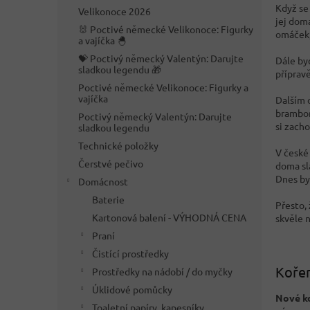
n
Když se
Velikonoce 2026
e
jej dom
🐰 Poctivé německé Velikonoce: Figurky
l
omáček
a vajíčka 🐣
💝 Poctivý německý Valentýn: Darujte
Dále b
sladkou legendu 🎁
přípravě
Poctivé německé Velikonoce: Figurky a
vajíčka
Dalším 
brambor
Poctivý německý Valentýn: Darujte
si zacho
sladkou legendu
Technické položky
V české
Čerstvé pečivo
doma sla
Dnes by
Domácnost
Baterie
Přesto, 
Kartonová balení - VÝHODNÁ CENA
skvěle 
Praní
Čistící prostředky
Kořen
Prostředky na nádobí / do myčky
Úklidové pomůcky
Nové k
Toaletní papíry, kapesníky