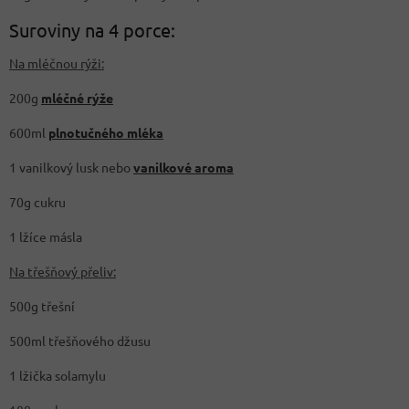
Suroviny na 4 porce:
Na mléčnou rýži:
200g
mléčné rýže
600ml
plnotučného mléka
1 vanilkový lusk nebo
vanilkové aroma
70g cukru
1 lžíce másla
Na třešňový přeliv:
500g třešní
500ml třešňového džusu
1 lžička solamylu