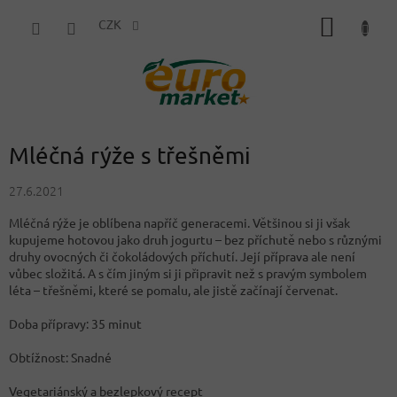
Přejít
NÁKUP
na
CZK
obsah
KOŠÍK
Mléčná rýže s třešněmi
27.6.2021
Mléčná rýže je oblíbena napříč generacemi. Většinou si ji však
kupujeme hotovou jako druh jogurtu – bez příchutě nebo s různými
druhy ovocných či čokoládových příchutí. Její příprava ale není
vůbec složitá. A s čím jiným si ji připravit než s pravým symbolem
léta – třešněmi, které se pomalu, ale jistě začínají červenat.
Doba přípravy: 35 minut
Obtížnost: Snadné
Vegetariánský a bezlepkový recept