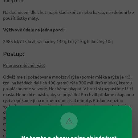
100g cukru
Na dochucení dle chuti například skořice nebo kakao, na zdobení lze
použít lístky máty.
Výživové údaje na jednu porci:
2985 kJ/713 kcal; sacharidy 132g; tuky 15g; bílkoviny 10g
Postup:
Příprava mléčné rýže:
Odvážíme si požadované množství rýže (poměr mléka a rýže je 1:3,
tzn. na každých dalších 100 gramů rýže 300 mililitrů mléka), kterou
propláchneme ve vodě. Necháme okapat. V hrnci si rozpustíme lžíci
másla. Nenechte máslo, aby se připálilo! Po chvíli přidáme okapanou
rýži a opékáme ji na mírném ohni asi 3 minuty. Přidáme dužinu
vyškrábanou z vanilkového lusku nebo vanilkové aroma, 3 – 4 lžíce
cukru (Vrchovatá lžíce = cca 20 gramů krupicového cukru), špetku
soli a zalijeme to připraveným plnotučným mlékem. Vaříme na
⚠
mírném ohni po dobu 20-30 minut dokud není rýže do krémova
vařená. (Doba vaření závisí na typu rýže, vždy se držte pokynů
uvedených na obale.)
Na tomto e-shopu nelze objednávat