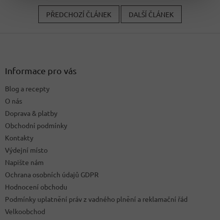
PŘEDCHOZÍ ČLÁNEK
DALŠÍ ČLÁNEK
Z
á
p
a
Informace pro vás
t
Blog a recepty
í
O nás
Doprava & platby
Obchodní podmínky
Kontakty
Výdejní místo
Napište nám
Ochrana osobních údajů GDPR
Hodnocení obchodu
Podmínky uplatnění práv z vadného plnění a reklamační řád
Velkoobchod