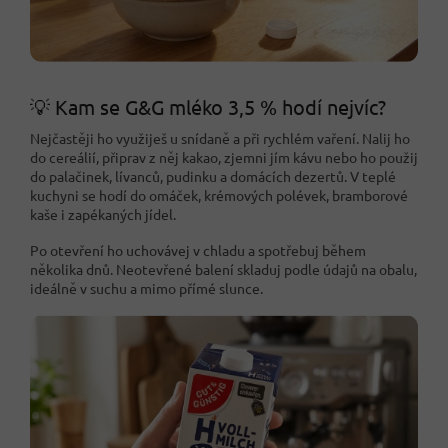
💡 Kam se G&G mléko 3,5 % hodí nejvíc?
Nejčastěji ho využiješ u snídaně a při rychlém vaření. Nalij ho
do cereálií, připrav z něj kakao, zjemni jím kávu nebo ho použij
do palačinek, lívanců, pudinku a domácích dezertů. V teplé
kuchyni se hodí do omáček, krémových polévek, bramborové
kaše i zapékaných jídel.
Po otevření ho uchovávej v chladu a spotřebuj během
několika dnů. Neotevřené balení skladuj podle údajů na obalu,
ideálně v suchu a mimo přímé slunce.