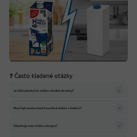
❓ Často kladené otázky
+
Je G&G plnotučné mléko vhodné do kávy?
+
Musí být neotevřené trvanlivé mléko v lednici?
+
Obsahuje toto mléko alergen?