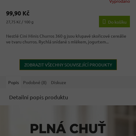
Vyprodáno
Průměrné
hodnocení
99,90 Kč
produktu
je
Měrná
27,75 Kč / 100 g
Do košíku
4,0
cena:
z
Nestlé Cini Minis Churros 360 g jsou křupavé skořicové cereálie
5
ve tvaru churros. Rychlá snídaně s mlékem, jogurtem...
hvězdiček.
ZOBRAZIT VŠECHNY SOUVISEJÍCÍ PRODUKTY
Popis
Podobné (8)
Diskuze
Detailní popis produktu