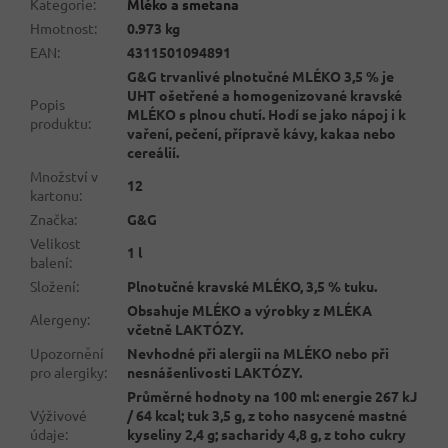
Kategorie
:
Mléko a smetana
Hmotnost
:
0.973 kg
EAN
:
4311501094891
G&G trvanlivé plnotučné MLÉKO 3,5 % je
UHT ošetřené a homogenizované kravské
Popis
MLÉKO s plnou chutí. Hodí se jako nápoj i k
produktu
:
vaření, pečení, přípravě kávy, kakaa nebo
cereálií.
Množství v
12
kartonu
:
Značka
:
G&G
Velikost
1 l
balení
:
Složení
:
Plnotučné kravské MLÉKO, 3,5 % tuku.
Obsahuje MLÉKO a výrobky z MLÉKA
Alergeny
:
včetně LAKTÓZY.
Upozornění
Nevhodné při alergii na MLÉKO nebo při
pro alergiky
:
nesnášenlivosti LAKTÓZY.
Průměrné hodnoty na 100 ml: energie 267 kJ
Výživové
/ 64 kcal; tuk 3,5 g, z toho nasycené mastné
údaje
:
kyseliny 2,4 g; sacharidy 4,8 g, z toho cukry