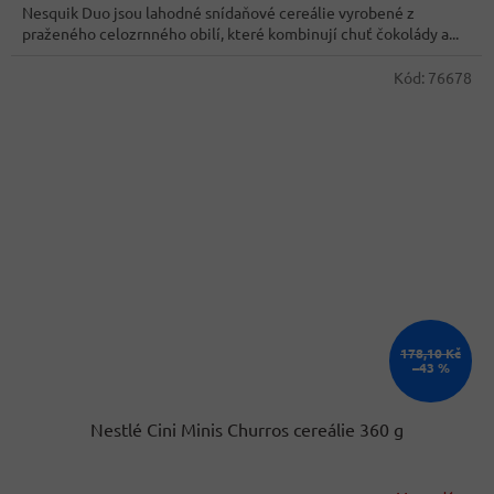
Nesquik Duo jsou lahodné snídaňové cereálie vyrobené z
praženého celozrnného obilí, které kombinují chuť čokolády a...
Kód:
76678
178,10 Kč
–43 %
Nestlé Cini Minis Churros cereálie 360 g