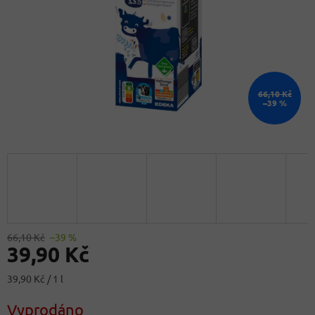
66,10 Kč
–39 %
66,10 Kč
–39 %
39,90 Kč
Měrná
39,90 Kč / 1 l
cena:
Vyprodáno