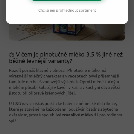
Chci si jen prohlédnout sortiment
⚖️ V čem je plnotučné mléko 3,5 % jiné než
běžné levnější varianty?
Rozdíl poznáš hlavně v plnosti. Plnotučné mléko má
výraznější mléčný charakter a v receptech bývá příjemnější
tam, kde nechceš vodovější výsledek. Oproti méně tučným
mlékům působí kulatěji v kávě i v kaši a v kuchyni dává větší
jistotu při přípravě krémových jídel.
U G&G navíc získáš praktické balení z německé distribuce,
které je stavěné na každodenní používání: žádná zbytečná
okázalost, prostě spolehlivé
trvanlivé mléko 1 l
pro rodinnou
spíž.