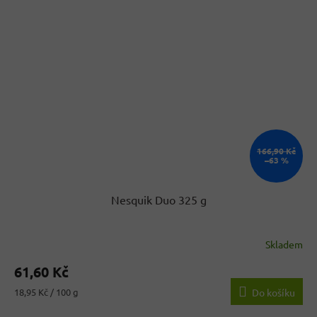
166,90 Kč
–63 %
Nesquik Duo 325 g
Skladem
61,60 Kč
Měrná
18,95 Kč / 100 g
Do košíku
cena: