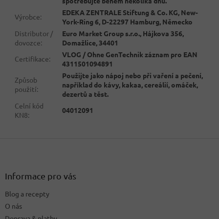
spotřebujte během několika dnů.
EDEKA ZENTRALE Stiftung & Co. KG, New-
Výrobce
:
York-Ring 6, D-22297 Hamburg, Německo
Distributor /
Euro Market Group s.r.o., Hájkova 356,
dovozce
:
Domažlice, 34401
VLOG / Ohne GenTechnik záznam pro EAN
Certifikace
:
4311501094891
Použijte jako nápoj nebo při vaření a pečení,
Způsob
například do kávy, kakaa, cereálií, omáček,
použití
:
dezertů a těst.
Celní kód
04012091
KN8
:
Z
á
p
a
Informace pro vás
t
Blog a recepty
í
O nás
Doprava & platby