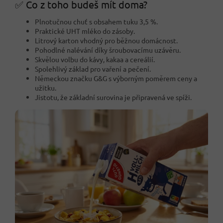
✅ Co z toho budeš mít doma?
Plnotučnou chuť s obsahem tuku 3,5 %.
Praktické UHT mléko do zásoby.
Litrový karton vhodný pro běžnou domácnost.
Pohodlné nalévání díky šroubovacímu uzávěru.
Skvělou volbu do kávy, kakaa a cereálií.
Spolehlivý základ pro vaření a pečení.
Německou značku G&G s výborným poměrem ceny a
užitku.
Jistotu, že základní surovina je připravená ve spíži.