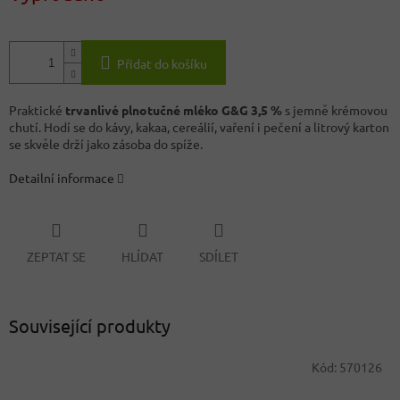
Přidat do košíku
Praktické
trvanlivé plnotučné mléko G&G 3,5 %
s jemně krémovou
chutí. Hodí se do kávy, kakaa, cereálií, vaření i pečení a litrový karton
se skvěle drží jako zásoba do spíže.
Detailní informace
ZEPTAT SE
HLÍDAT
SDÍLET
Související produkty
Kód:
570126