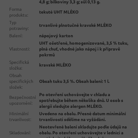
4,8 g; bílkoviny 3,3 g; sůl 0,13 g.
Forma
tekuté UHT MLÉKO
produktu
:
Typ
trvanlivé plnotučné kravské MLÉKO
potraviny
:
Balení
:
nápojový karton
UHT ošetřené, homogenizované, 3,5 % tuku,
Vlastnosti
:
plná chuť, vhodné jako nápoj i k přípravě
pokrmů
Specifická
kravské MLÉKO
složka
:
Obsah
specifických
Obsah tuku 3,5 %. Obsah balení: 1 l.
složek
:
Po otevření uchovávejte v chladu a
Bezpečnostní
spotřebujte během několika dnů. U osob s
upozornění
:
alergií sledujte alergen MLÉKO.
Minimální
Uvedeno na obalu. Přesné datum minimální
trvanlivost
:
trvanlivosti sdělíme na vyžádání.
Neotevřené balení skladujte podle údajů na
Skladování
:
obalu. Po otevření uchovávejte v lednici a