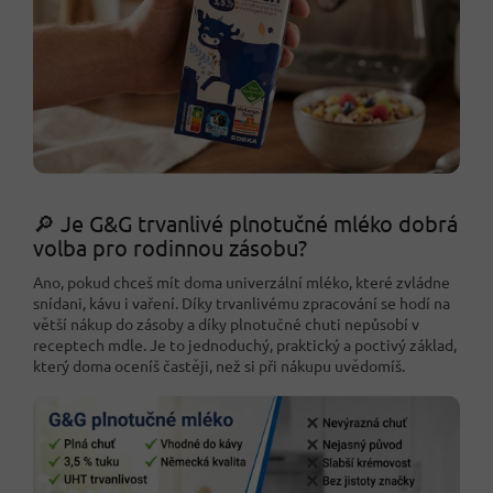
🔎 Je G&G trvanlivé plnotučné mléko dobrá
volba pro rodinnou zásobu?
Ano, pokud chceš mít doma univerzální mléko, které zvládne
snídani, kávu i vaření. Díky trvanlivému zpracování se hodí na
větší nákup do zásoby a díky plnotučné chuti nepůsobí v
receptech mdle. Je to jednoduchý, praktický a poctivý základ,
který doma oceníš častěji, než si při nákupu uvědomíš.