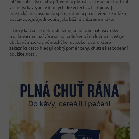
mléku kulatější chuť a příjemnou plnost, takže se neztratí ani
v silnější kávě, ani v jemných dezertech. UHT úprava je
praktická pro zásobu do spíže, zatímco po otevření se mléko
používá stejně jednoduše jako běžné chlazené mléko.
Litrový karton se dobře skladuje, snadno se nalévá a díky
šroubovacímu uzávěru se pohodlně vrací do lednice. G&G je
oblíbená značka z německého maloobchodu, u které
zákazníci často hledají dobrý poměr ceny, chuti a každodenní
použitelnosti.