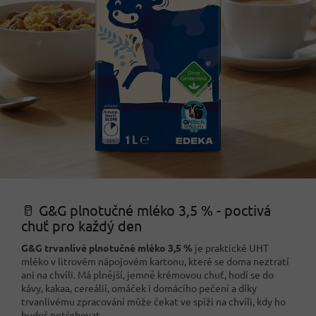
🥛 G&G plnotučné mléko 3,5 % - poctivá
chuť pro každý den
G&G trvanlivé plnotučné mléko 3,5 %
je praktické UHT
mléko v litrovém nápojovém kartonu, které se doma neztratí
ani na chvíli. Má plnější, jemně krémovou chuť, hodí se do
kávy, kakaa, cereálií, omáček i domácího pečení a díky
trvanlivému zpracování může čekat ve spíži na chvíli, kdy ho
budeš potřebovat.