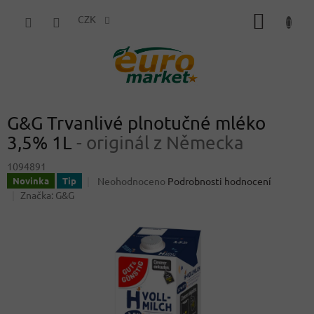
Přejít
NÁKUP
na
CZK
obsah
KOŠÍK
G&G Trvanlivé plnotučné mléko
3,5% 1L
- originál z Německa
1094891
Průměrné
Neohodnoceno
Podrobnosti hodnocení
Novinka
Tip
hodnocení
Značka:
G&G
produktu
je
0,0
z
5
hvězdiček.