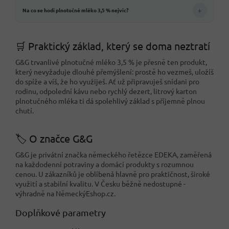
+
Na co se hodí plnotučné mléko 3,5 % nejvíc?
🛒 Praktický základ, který se doma neztratí
G&G trvanlivé plnotučné mléko 3,5 % je přesně ten produkt,
který nevyžaduje dlouhé přemýšlení: prostě ho vezmeš, uložíš
do spíže a víš, že ho využiješ. Ať už připravuješ snídani pro
rodinu, odpolední kávu nebo rychlý dezert, litrový karton
plnotučného mléka ti dá spolehlivý základ s příjemně plnou
chutí.
🏷️ O značce G&G
G&G je privátní značka německého řetězce EDEKA, zaměřená
na každodenní potraviny a domácí produkty s rozumnou
cenou. U zákazníků je oblíbená hlavně pro praktičnost, široké
využití a stabilní kvalitu. V Česku běžně nedostupné -
výhradně na NěmeckýEshop.cz.
Doplňkové parametry