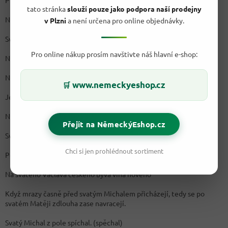
Přijde Václav - kamna připrav.
tato stránka
slouží pouze jako podpora naší prodejny
Na svatého Václava pěkný den, přijde pohodlný podzimek.
v Plzni
a není určena pro online objednávky.
Svatý Václav víno chrání, po něm bude vinobraní.
Pro online nákup prosím navštivte náš hlavní e-shop:
Na svatého Václava každá pláňka dozrává.
Na svatého Václava mráz nastává.
www.nemeckyeshop.cz
🛒
Je-li bouřka na Václava dlouho teplo zvěstovává.
Na svatého Václava bývá bláta záplava.
Přejít na NěmeckýEshop.cz
Svatý Václav zavírá zem.
Chci si jen prohlédnout sortiment
Po svatým Václavu beranici na hlavu.
Na svatého Václava českého bývá vína nového
Když mrazy časně před svatým Michalem přicházejí, tedy se po
svatém Matěji zdlouha zase navracejí.
Svatý Michal z pole spíchal. (spěchal)