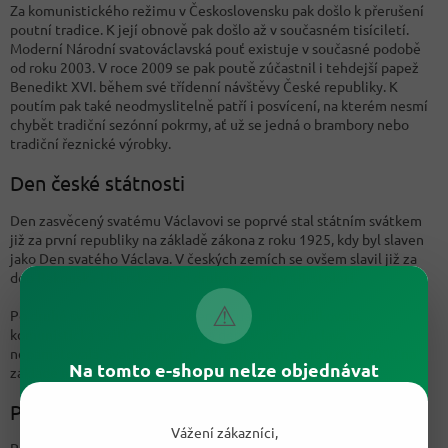
Za komunistického režimu v Československu pak došlo k přerušení
poutní tradice. K její obnově pak došlo až v současném tisíciletí.
Moderní Národní svatováclavská pouť existuje v současné podobě
od roku 2003. V roce 2009 se pak poutě zúčastnil i tehdejší papež
Benedikt XVI. během své třídenní návštěvy České republiky. K
poutím pak také neodmyslitelně patří i posvícení, na kterém nesmí
chybět tradiční sezónní pokrmy, ať už se jedná o brambory nebo
tradiční řeznické výrobky.
Den české státnosti
Den zasvěcený svatému Václavovi se poprvé stal státním svátkem
již za první republiky na základě zákona z roku 1925, kdy byl slaven
jako Den svatého Václava. V českých zemích se ovšem slavil již za
dob Rakouska-Uherska asi od druhé poloviny 18. století.
⚠
Po druhé světové válce se ovšem situace zkomplikovala,
komunistická svátková úprava na den svatého Václava
nepamatovala. Svátkem se tak 28. září znovu stalo v roce 2000 na
Na tomto e-shopu nelze objednávat
základě nového zákona o svátcích.
Pranostiky
Vážení zákazníci,