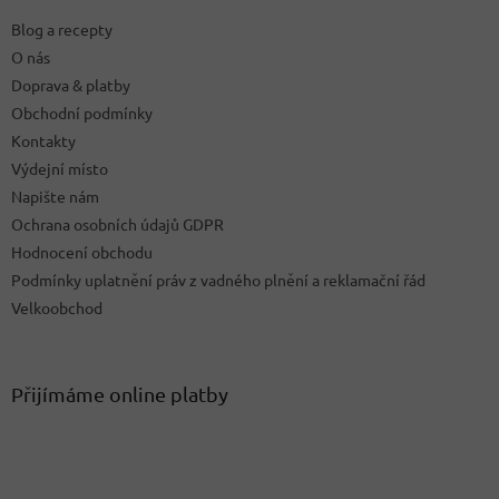
t
Blog a recepty
í
O nás
Doprava & platby
Obchodní podmínky
Kontakty
Výdejní místo
Napište nám
Ochrana osobních údajů GDPR
Hodnocení obchodu
Podmínky uplatnění práv z vadného plnění a reklamační řád
Velkoobchod
Přijímáme online platby