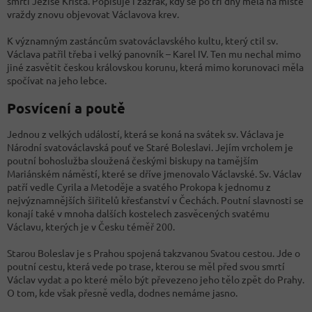
smrti Ježíše Krista. Popisuje i zázrak, kdy se po tři dny měla na místě
vraždy znovu objevovat Václavova krev.
K významným zastáncům svatováclavského kultu, který ctil sv.
Václava patřil třeba i velký panovník – Karel IV. Ten mu nechal mimo
jiné zasvětit českou královskou korunu, která mimo korunovaci měla
spočívat na jeho lebce.
Posvícení a poutě
Jednou z velkých událostí, která se koná na svátek sv. Václava je
Národní svatováclavská pouť ve Staré Boleslavi. Jejím vrcholem je
poutní bohoslužba sloužená českými biskupy na tamějším
Mariánském náměstí, které se dříve jmenovalo Václavské. Sv. Václav
patří vedle Cyrila a Metoděje a svatého Prokopa k jednomu z
nejvýznamnějších šiřitelů křesťanství v Čechách. Poutní slavnosti se
konají také v mnoha dalších kostelech zasvěcených svatému
Václavu, kterých je v Česku téměř 200.
Starou Boleslav je s Prahou spojená takzvanou Svatou cestou. Jde o
poutní cestu, která vede po trase, kterou se měl před svou smrtí
Václav vydat a po které mělo být převezeno jeho tělo zpět do Prahy.
O tom, kde však přesně vedla, dodnes nemáme jasno.