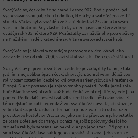
Svatý Václav, český kníže se narodil v roce 907. Podle pověsti byl
vychováván svou babičkou Ludmilou, která byla svatořečena ve 12.
století. Václav byl zavražděn ve Staré Boleslavi 28. září a to svým
vlastním bratrem. Kdy vlastně to bylo není jasné, některé zdroje
uvádějí rok 935 některé 929. Pozůstatky zavražděného jsou uloženy
na Pražském hradě v katedrále sv. Víta ve svatováclavské kapli.
Svatý Václav je hlavním zemským patronem a v den výročí jeho
zavraždění se od roku 2000 slaví státní svátek – Den české státnosti.
Svatý Václav je prvním světcem českého původu, díky tomu je také
jedním z nejoblíbenějších českých svatých. Sehrál velmi důležitou
roli v osamostatnění českého království a Přemyslovců v křesťanské
Evropě. S jeho postavou je spjato mnoho pověstí. Podle jedné spí v
hoře Blaník se svými rytíři a až bude české zemi nejhůře, vyjede jí na
pomoc. Podle další pověstí založil v zemi tradici pěstování vína. K
těm nejstarším patří legenda Život svatého Václava. Ta, přestože je
velmi krátká, podává dost informací o jeho životě a to od narození
přes stavbu kostela sv Víta až po jeho smrt a převezení jeho ostatků
ze Staré Boleslavi do Prahy. Pochází nejspíš z poloviny desátého
století a tak byla sepsána jen několik let po jeho smrti. Při popisu
smrti svatého Václava pak legenda neváhá přirovnat jeho smrt ke