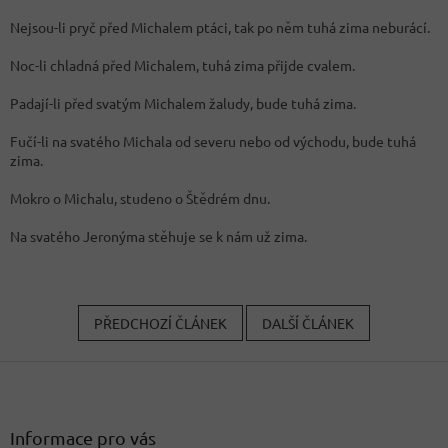
Nejsou-li pryč před Michalem ptáci, tak po něm tuhá zima neburácí.
Noc-li chladná před Michalem, tuhá zima přijde cvalem.
Padají-li před svatým Michalem žaludy, bude tuhá zima.
Fučí-li na svatého Michala od severu nebo od východu, bude tuhá
zima.
Mokro o Michalu, studeno o Štědrém dnu.
Na svatého Jeronýma stěhuje se k nám už zima.
PŘEDCHOZÍ ČLÁNEK
DALŠÍ ČLÁNEK
Z
á
p
a
Informace pro vás