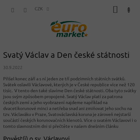
Přejít
NÁKUP
na
CZK
obsah
KOŠÍK
Svatý Václav a Den české státnosti
30.9.2022
Přišel konec září a s ní jeden ze tří podzimních státních svátků.
Svátek oslavili Václavové, kterých je v České republice více než 120
tisíc. V tento den také slavíme Den české státnosti. Oba tyto svátky
jsou svým způsobem propojené. Svatý Václav platí za patrona
českých zemí a jeho vyobrazení najdeme například na
dvacetikorunové minci a netřeba snad ani zmiňovat jeho sochu na
tzv. Václaváku v Praze, Svatováclavská koruna je zároveň nejstarší
součástí českých korunovačních klenotů. Více o svatém Václavovi i o
tomto slavnostním dni si přečtěte v našem dnešním článku
Pověst(i) o sv. Václavovi