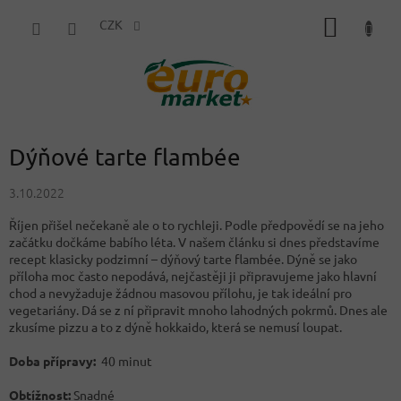
Přejít
NÁKUP
na
CZK
obsah
KOŠÍK
Dýňové tarte flambée
3.10.2022
Říjen přišel nečekaně ale o to rychleji. Podle předpovědí se na jeho
začátku dočkáme babího léta. V našem článku si dnes představíme
recept klasicky podzimní – dýňový tarte flambée. Dýně se jako
příloha moc často nepodává, nejčastěji ji připravujeme jako hlavní
chod a nevyžaduje žádnou masovou přílohu, je tak ideální pro
vegetariány. Dá se z ní připravit mnoho lahodných pokrmů. Dnes ale
zkusíme pizzu a to z dýně hokkaido, která se nemusí loupat.
Doba přípravy:
40 minut
Obtížnost:
Snadné