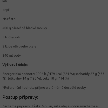
sůl
pepř
Na těsto
400 g pšeničné hladké mouky
2 lžičky soli
2 lžíce olivového oleje
240 ml vody
Výživové údaje:
Energetická hodnota: 2006 kJ/ 479 kcal (*24 %); sacharidy 87 g (*33
%); bílkoviny 14 g (*28 %); tuky 10 g (*14 %)
*Referenční hodnota příjmu u průměrné dospělé osoby
Postup přípravy:
Začneme přípravou těsta. Mouku, sůl a olej s vodou smícháme a