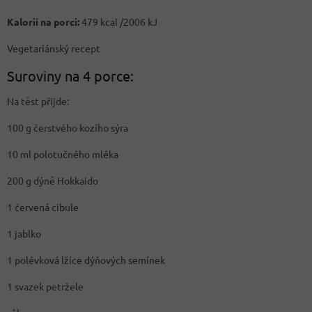
Kalorií na porci:
479 kcal /2006 kJ
Vegetariánský recept
Suroviny na 4 porce:
Na těst přijde:
100 g čerstvého kozího sýra
10 ml polotučného mléka
200 g dýně Hokkaido
1 červená cibule
1 jablko
1 polévková lžíce dýňových semínek
1 svazek petržele