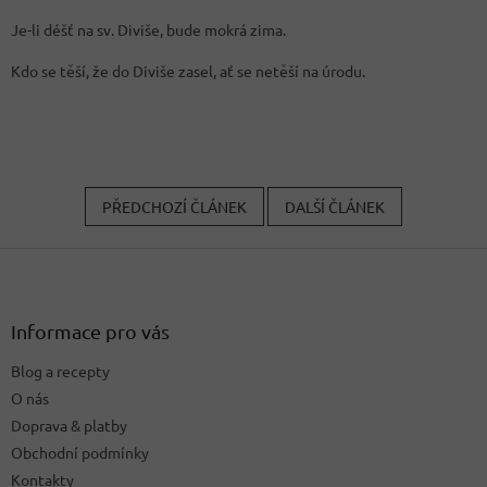
Je-li déšť na sv. Diviše, bude mokrá zima.
Kdo se těší, že do Diviše zasel, ať se netěší na úrodu.
PŘEDCHOZÍ ČLÁNEK
DALŠÍ ČLÁNEK
Z
á
p
a
Informace pro vás
t
Blog a recepty
í
O nás
Doprava & platby
Obchodní podmínky
Kontakty