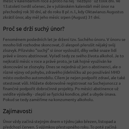
měsíc v kalendářním roce a proto na něj "nezbylo" už tolik dní. Ve
13.století tvrdil učenec, že v juliánském kalendáři měl únor na
přechodný rok 30 dní, až do roku 8 př. n. l., kdy Oktavianus Augustus
zkrátil únor, aby měl jeho měsíc srpen (August) 31 dní.
Proč se drží suchý únor?
Fenoménem posledních let je držení tzv. Suchého únoru. V únoru se
mnoho lidí rozhodne skoncovat, či alespoň přerušit nějaký svůj
zlozvyk. Přízvisko “suchý” si únor vysloužil, díky velké snaze lidí
právě v únoru abstinovat. Vyřadí tedy ze svého života alkohol. Je to
nejkratší měsíc v roce a právě proto, je tak hojně využíván ke
skoncování se zlozvyky. Dnes se nejedná už jen o abstinenci, ale o
různé výzvy od pohybu, zdravého jídelníčku až po používání MHD
místo osobního automobilu. Cílem je nejen podpořit zdraví, ale také
otestovat vůli. Můžete dobrovolně registrovat na Suchejunor.cz a
finančně podpořit dobročinné projekty. Po měsíci abstinence už
uvidíte výsledky - zlepší se fyzická kondice, pleť a ubyde únava.
Pokud se tedy zaměříme na konzumenty alkoholu.
Zajímavosti
Únor vždy začíná stejným dnem v týdnu jako březen, listopad a
předchozí červen. S výjimkou přestupného roku. To poté začíná