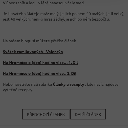
V únoru sníh a led – v létě nanesou včely med.
Je-li svatého Matěje mráz malý, je jich po něm 40 malých; je-li velký,
jest 40 velkých, není-li mráz žádný, je jich po něm bezpočtu.
Na našem blogu si můžete přečíst článek
Svátek zamilovaných - Valentýn
Na Hromnice o (den) hodinu více… 1. Díl
Na Hromnice o (den) hodinu více... 2. Díl
Nebo navštivte naši rubriku
Články a recepty
, kde navíc najdete
výtečné recepty.
PŘEDCHOZÍ ČLÁNEK
DALŠÍ ČLÁNEK
Z