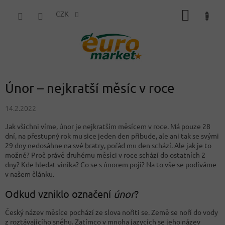
Přejít
NÁKUP
na
CZK
obsah
KOŠÍK
Únor – nejkratší měsíc v roce
14.2.2022
Jak všichni víme, únor je nejkratším měsícem v roce. Má pouze 28
dní, na přestupný rok mu sice jeden den přibude, ale ani tak se svými
29 dny nedosáhne na své bratry, pořád mu den schází. Ale jak je to
možné? Proč právě druhému měsíci v roce schází do ostatních 2
dny? Kde hledat viníka? Co se s únorem pojí? Na to vše se podíváme
v našem článku.
Odkud vzniklo označení
únor
?
Český název měsíce pochází ze slova nořiti se. Země se noří do vody
z roztávajícího sněhu. Zatímco v mnoha jazycích se jeho název