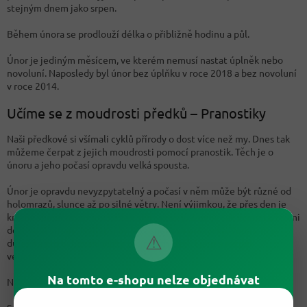
stejným dnem jako srpen.
Během února se prodlouží délka o přibližně hodinu a půl.
Únor je jediným měsícem, ve kterém nemusí nastat úplněk nebo
novoluní. Naposledy byl únor bez úplňku v roce 2018 a bez novoluní
v roce 2014.
Učíme se z moudrosti předků – Pranostiky
Naši předkové si všímali cyklů přírody o dost více než my. Dnes tak
můžeme čerpat z jejich moudrosti pomocí pranostik. Těch je o
únoru a jeho počasí opravdu velká spousta.
Únor je opravdu nevyzpytatelný a počasí v něm může být různé od
holomrazů, slunce až po silné větry. Není výjimkou, že přes den je
krásně slunečno a v noci udeří silné mrazy. Zem je tak vymrzlá, že ani
déšť není vítaný. Nejlepší by byla sněhová pokrývka. Voda z ní je
⚠
důležitá pro uchování vláhy pro nadcházející jaro a rozpuk
vegetace.
Na tomto e-shopu nelze objednávat
Na svatého Valentina zamrzne i kolo mlýna.