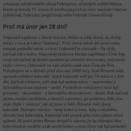
odvozuje od latinského slova Februaruis, očistných svátků februa,
které se konaly 15. února. V mnoha jazycích je únor nazýván Februar
(němčina), February (angličtina) nebo Február (slovenština).
Proč má únor jen 28 dní?
Odpověď najdeme v dávné historii. Může se zdát divné, že druhý
měsíc v roce je takto “osekaný”. Proč nemá méně dní první nebo
naopak poslední měsíc v roce? Odpověď je nasnadě – Ne vždy
začínal rok v lednu. Nápovědy můžeme hledat například v Číně, kdy
nový rok začíná až druhé novoluní po zimním slunovratu, nejčastěji
tedy v únoru. Odpovědí na naši otázku však není Čína ale Řím.
Pohybujme se v období před více než 2000 lety. Staří Římané měli
opravdu zvláštní kalendář. Jejich kalendář měl jen 10 měsíců a 304
dní. Začínal v březnu, září však byl sedmý měsíc – september, z
latinského slova septem – sedm. Posledním měsícem v roce byl
prosinec – december – z latinského slova decem – deset. Rok začínal
jarem, novým začátkem, a skončil v prosinci, po podzimu. Kde jsou
však zbylé 2 měsíce? Jak už jsme si řekli, Římané měli divný
kalendář. Zbývající měsíce – tedy leden a únor, byly z nějakého
důvodu bez kalendáře. Kalendář měl prostě přes zimu jakýsi zimní
spánek. Až poté jeden Říman dospěl k názoru, že by zbývající dny
bylo vhodné rozdělit a tak vznikl leden a únor. Únor tak byl poslední