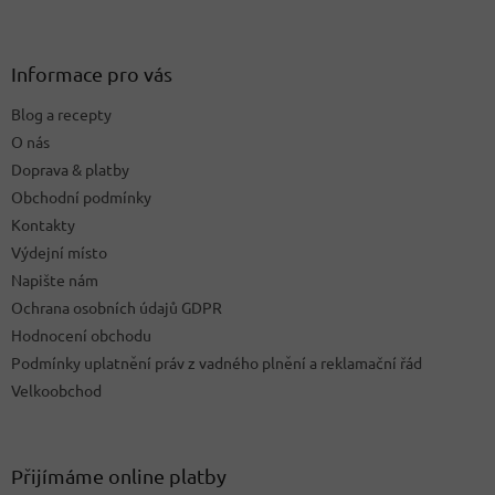
á
p
a
Informace pro vás
t
Blog a recepty
í
O nás
Doprava & platby
Obchodní podmínky
Kontakty
Výdejní místo
Napište nám
Ochrana osobních údajů GDPR
Hodnocení obchodu
Podmínky uplatnění práv z vadného plnění a reklamační řád
Velkoobchod
Přijímáme online platby