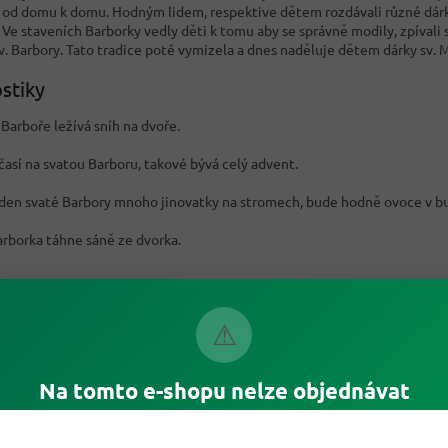
 od domu k domu. Hodným lidem, respektive dětem rozdávali různé dárk
 Ve staveních Barborky vedly děti k tomu aby se správně modily, zpívali 
sv. Barbory. Tato tradice poté vymizela a dnes naděluje dětem dárky sv. 
stiky
Barboře ležívá sníh na dvoře.
časí na svatou Barboru, takové bývá celý advent.
a den svaté Barbory mnoho jinovatky na stromech, bude hodně ovoce v b
arborka táhne sáně ze dvorka.
te se na naši
vánoční nabídku
,
kde najde spoustu dobrot a nebo do
nabí
⚠
é suroviny na pro ty pravé Vánoce!
Na tomto e-shopu nelze objednávat
PŘEDCHOZÍ ČLÁNEK
DALŠÍ Č