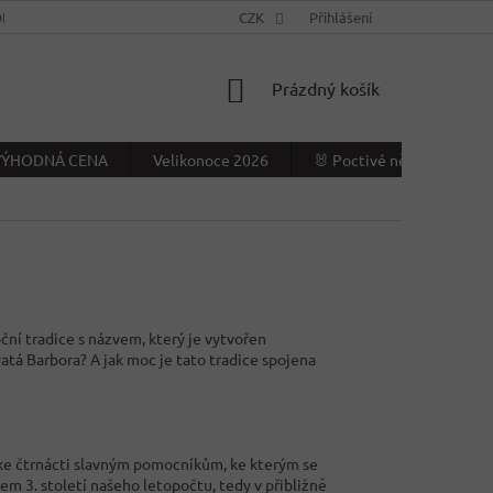
NÍ PODMÍNKY
KONTAKTY
CZK
VÝDEJNÍ MÍSTO
Přihlášení
NAPIŠTE NÁ
NÁKUPNÍ
Prázdný košík
KOŠÍK
- VÝHODNÁ CENA
Velikonoce 2026
🐰 Poctivé německé Veliko
ční tradice s názvem, který je vytvořen
atá Barbora? A jak moc je tato tradice spojena
í ke čtrnácti slavným pomocníkům, ke kterým se
lem 3. století našeho letopočtu, tedy v přibližně