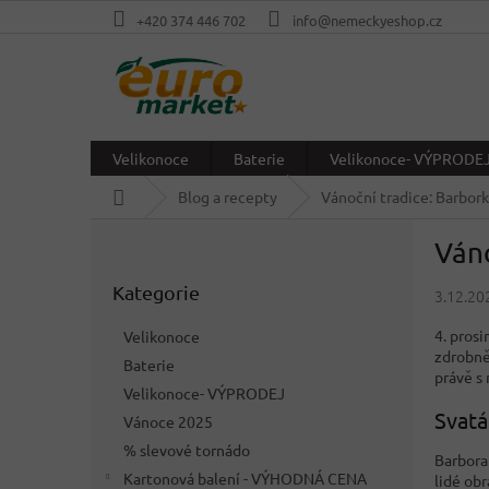
Přejít
+420 374 446 702
info@nemeckyeshop.cz
na
obsah
Velikonoce
Baterie
Velikonoce- VÝPRODE
Domů
Blog a recepty
Vánoční tradice: Barbork
P
Váno
o
Přeskočit
s
Kategorie
kategorie
3.12.20
t
r
4. prosi
Velikonoce
a
zdrobně
Baterie
n
právě s
Velikonoce- VÝPRODEJ
n
Svatá
í
Vánoce 2025
p
% slevové tornádo
Barbora
a
Kartonová balení - VÝHODNÁ CENA
lidé obr