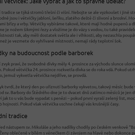
í větviček: Jaké vybrat a jak to správně udělat?
tradice se týká stromů třešní či višní. Nebojte se ale vyzkoušet i jiné s
odné jsou i větvičky jabloní, šeříku, zlatého deště či slivoní a broskví. 
ami břízy a vrby. Větvičky vybíráme takové, které mají hodně pupenů a 
e je nožem šikmými řezy a vložíme je do vázy s vodou, tu také pravid
stnosti tak, aby měli dostatek světla ale i vlhkosti, aby nezaschla poup
než je vezmete do vyhřívané místnosti, nemají rády teplotní šok.
dky na budoucnost podle barborek
 zvyk praví, že svobodné dívky měly 4. prosince za východu slunce ulomi
k. Pokud větvička 24. prosince rozkvetla dívka se do roka vdá. Pokud ut
ho, jemuž vykvetla větvička nejdříve, se provdá.
yk tvrdí, že který den po uříznutí barborky vykvetou, takový měsíc bude 
od sv. Barbory do Štědrého dne je to dvacet dnů zatímco měsíců je jen d
 jak to u vás bude vypadat s penězi – pokud první vyraší zelený list, moc
ib hojnosti. Pokud však větvička uschne čekají vás krušnější časy.
ní tradice
řed nástupem sv. Mikuláše a jeho nadílky chodily po českém venkově “Bar
. Ženy oblečené v bílém s věnečkem či závojem na hlavě nebo dokonce 