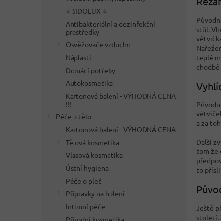
Řezán
⭐ SIDOLUX ⭐
Původní 
Antibakteriální a dezinfekční
stůl. Vh
prostředky
větvičk
Osvěžovače vzduchu
Nařežem
teplé mí
Náplasti
chodbě 
Domácí potřeby
Autokosmetika
Vyhlí
Kartonová balení - VÝHODNÁ CENA
!!!
Původní
větviče
Péče o tělo
a za to
Kartonová balení - VÝHODNÁ CENA
Další zv
Tělová kosmetika
tom že 
Vlasová kosmetika
předpoví
Ústní hygiena
to přísl
Péče o pleť
Původ
Přípravky na holení
Intimní péče
Ještě p
století
Přírodní kosmetika