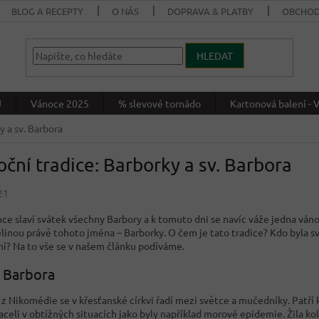
BLOG A RECEPTY
O NÁS
DOPRAVA & PLATBY
OBCHOD
HLEDAT
J
Vánoce 2025
% slevové tornádo
Kartonová balení 
y a sv. Barbora
ční tradice: Barborky a sv. Barbora
21
nce slaví svátek všechny Barbory a k tomuto dni se navíc váže jedna váno
linou právě tohoto jména – Barborky. O čem je tato tradice? Kdo byla sv
 ní? Na to vše se v našem článku podíváme.
 Barbora
 z Nikomédie se v křesťanské církvi řadí mezi světce a mučedníky. Patř
aceli v obtížných situacích jako byly například morové epidemie. Žila ko