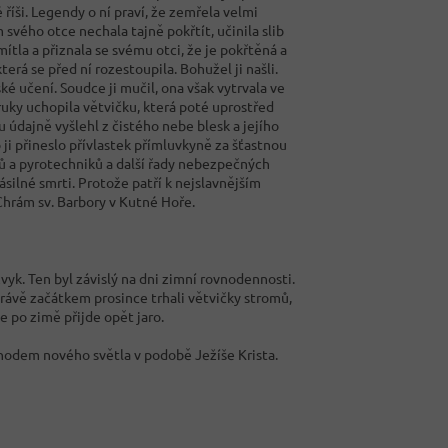
říši. Legendy o ní praví, že zemřela velmi
 svého otce nechala tajně pokřtít, učinila slib
mítla a přiznala se svému otci, že je pokřtěná a
terá se před ní rozestoupila. Bohužel ji našli.
ké učení. Soudce ji mučil, ona však vytrvala ve
ruky uchopila větvičku, která poté uprostřed
 údajně vyšlehl z čistého nebe blesk a jejího
o ji přineslo přívlastek přímluvkyně za šťastnou
řů a pyrotechniků a další řady nebezpečných
ásilné smrti. Protože patří k nejslavnějším
Chrám sv. Barbory v Kutné Hoře.
vyk. Ten byl závislý na dni zimní rovnodennosti.
 právě začátkem prosince trhali větvičky stromů,
e po zimě přijde opět jaro.
chodem nového světla v podobě Ježíše Krista.