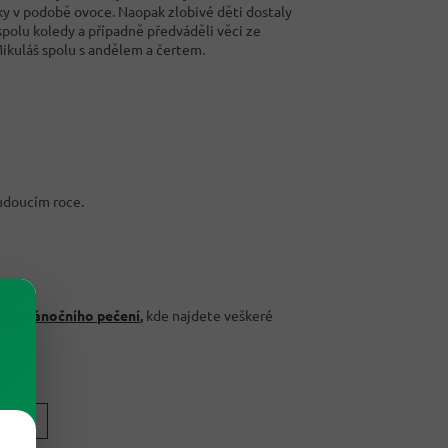
y v podobě ovoce. Naopak zlobivé děti dostaly
spolu koledy a případně předváděli věci ze
Mikuláš spolu s andělem a čertem.
udoucím roce.
dky vánočního pečení
,
kde najdete veškeré
LÁNEK