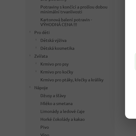
Potraviny s končící a prošlou dobou
minimální trvanlivosti
Kartonová balení potravin -
VÝHODNÁ CENA !!!
Pro děti
Dětská výživa
Dětská kosmetika
Zvířata
Krmivo pro psy
Krmivo pro kočky
Krmivo pro ptáky, křečky a králíky
Nápoje
Džusy a šťávy
Mléko a smetana
Limonády a ledové čaje
Horké čokolády a kakao
Pivo
Víno