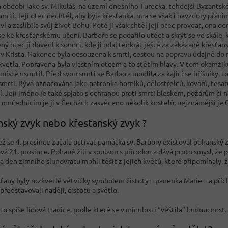
období jako sv. Mikuláš, na území dnešního Turecka, tehdejší Byzantské 
mrtí. Její otec nechtěl, aby byla křesťanka, ona se však i navzdory přáním
í a zaslíbila svůj život Bohu. Poté ji však chtěl její otec provdat, ona od
se ke křesťanskému učení. Barboře se podařilo utéct a skrýt se ve skále, k
ý otec ji dovedl k soudci, kde ji udal tenkrát ještě za zakázané křesťans
e v Krista. Nakonec byla odsouzena k smrti, cestou na popravu údajně do 
kvetla. Popravena byla vlastním otcem a to stětím hlavy. V tom okamžiku
místě usmrtil. Před svou smrtí se Barbora modlila za kající se hříšníky, t
smrti. Bývá označována jako patronka horníků, dělostřelců, kovářů, tesa
. Její jméno je také spjato s ochranou proti smrti bleskem, požárům či n
mučednicím je jí v Čechách zasvěceno několik kostelů, nejznámější je 
ský zvyk nebo křesťanský zvyk ?
ž se 4. prosince začala uctívat památka sv. Barbory existoval pohanský z
vá 21. prosince. Pohané žili v souladu s přírodou a dává proto smysl, že
a den zimního slunovratu mohli těšit z jejich květů, které připomínaly, ž
sťany byly rozkvetlé větvičky symbolem čistoty – panenka Marie – a pří
představovali naději, čistotu a světlo.
to spíše lidová tradice, podle které se v minulosti “věštila” budoucnost.