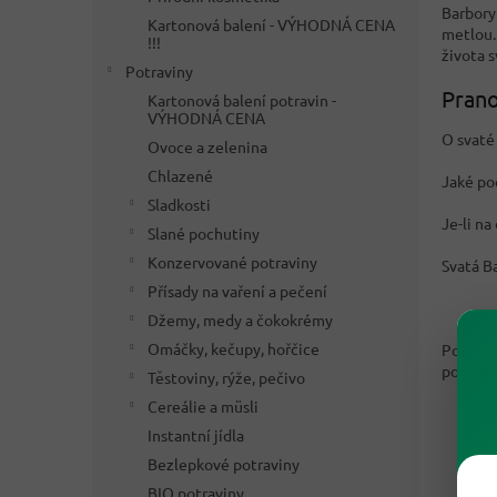
Barbory
Kartonová balení - VÝHODNÁ CENA
metlou.
!!!
života 
Potraviny
Prano
Kartonová balení potravin -
VÝHODNÁ CENA
O svaté 
Ovoce a zelenina
Chlazené
Jaké po
Sladkosti
Je-li n
Slané pochutiny
Konzervované potraviny
Svatá B
Přísady na vaření a pečení
Džemy, medy a čokokrémy
Omáčky, kečupy, hořčice
Podívej
potřebn
Těstoviny, rýže, pečivo
Cereálie a müsli
Instantní jídla
Bezlepkové potraviny
BIO potraviny