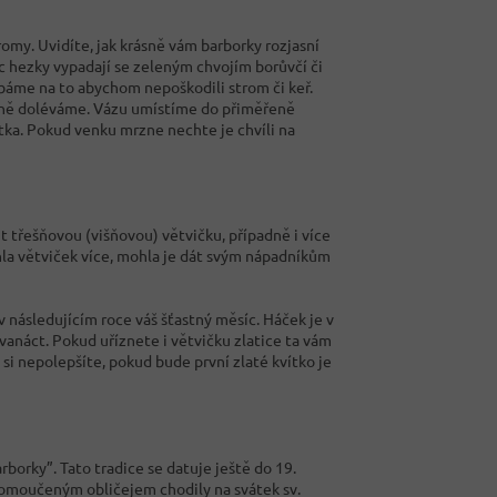
tromy. Uvidíte, jak krásně vám barborky rozjasní
Moc hezky vypadají se zeleným chvojím borůvčí či
dbáme na to abychom nepoškodili strom či keř.
elně doléváme. Vázu umístíme do přiměřeně
átka. Pokud venku mrzne nechte je chvíli na
t třešňovou (višňovou) větvičku, případně i více
rhla větviček více, mohla je dát svým nápadníkům
v následujícím roce váš šťastný měsíc. Háček je v
vanáct. Pokud uříznete i větvičku zlatice ta vám
 si nepolepšíte, pokud bude první zlaté kvítko je
borky”. Tato tradice se datuje ještě do 19.
pomoučeným obličejem chodily na svátek sv.