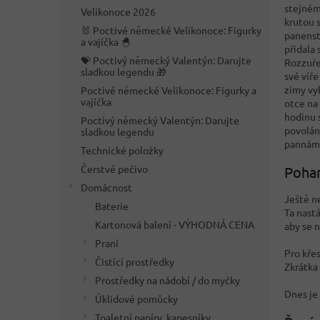
n
stejném 
Velikonoce 2026
e
krutou s
🐰 Poctivé německé Velikonoce: Figurky
l
panenstv
a vajíčka 🐣
přidala 
💝 Poctivý německý Valentýn: Darujte
Rozzuřen
sladkou legendu 🎁
své víř
zimy vy
Poctivé německé Velikonoce: Figurky a
vajíčka
otce na 
hodinu 
Poctivý německý Valentýn: Darujte
povolání
sladkou legendu
pannám 
Technické položky
Čerstvé pečivo
Pohan
Domácnost
Ještě ne
Baterie
Ta nastá
Kartonová balení - VÝHODNÁ CENA
aby se n
Praní
Pro kře
Čistící prostředky
Zkrátka 
Prostředky na nádobí / do myčky
Dnes je 
Úklidové pomůcky
Toaletní papíry, kapesníky