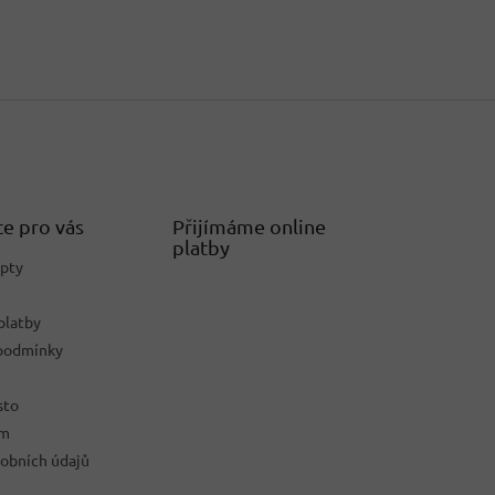
e pro vás
Přijímáme online
platby
epty
platby
podmínky
sto
ám
obních údajů