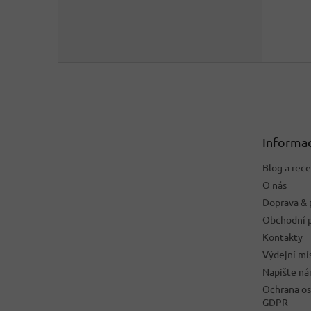
Z
á
p
a
t
Informac
í
Blog a rec
O nás
Doprava & 
Obchodní 
Kontakty
Výdejní mí
Napište n
Ochrana os
GDPR