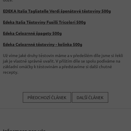
EDEKA Italia Tagliatelle Verdi špenátové těstoviny 500g
Edeka Italia Těstoviny Fusilli Tricolori 500g
Edeka Celozrnné špagety 500g
Edeka Celozrnné těstoviny - kolínka 500g
Už víme jaké druhy těstovin máme a v předešlém díle jsme si řekli
jak je vlastně správně uvařit. V příštím díle se spolu podíváme na
základní omáčky k těstovinám a představíme si další chutné
recepty.
PŘEDCHOZÍ ČLÁNEK
DALŠÍ ČLÁNEK
Z
á
p
a
Informace pro vás