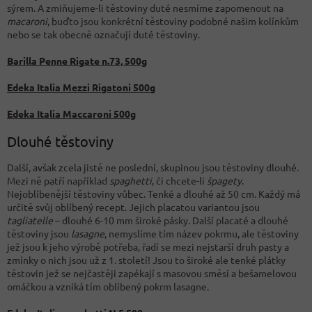
sýrem. A zmiňujeme-li těstoviny duté nesmíme zapomenout na
macaroni
, buďto jsou konkrétní těstoviny podobné našim kolínkům
nebo se tak obecně označují duté těstoviny.
Barilla Penne Rigate n.73, 500g
Edeka Italia Mezzi Rigatoni 500g
Edeka Italia Maccaroni 500g
Dlouhé těstoviny
Další, avšak zcela jistě ne poslední, skupinou jsou těstoviny dlouhé.
Mezi ně patří například
spaghetti
, či chcete-li
špagety
.
Nejoblíbenější těstoviny vůbec. Tenké a dlouhé až 50 cm. Každý má
určitě svůj oblíbený recept. Jejich placatou variantou jsou
tagliatelle
– dlouhé 6-10 mm široké pásky. Další placaté a dlouhé
těstoviny jsou
lasagne
, nemyslíme tím název pokrmu, ale těstoviny
jež jsou k jeho výrobě potřeba, řadí se mezi nejstarší druh pasty a
zmínky o nich jsou už z 1. století! Jsou to široké ale tenké plátky
těstovin jež se nejčastěji zapékají s masovou směsí a bešamelovou
omáčkou a vzniká tím oblíbený pokrm lasagne.