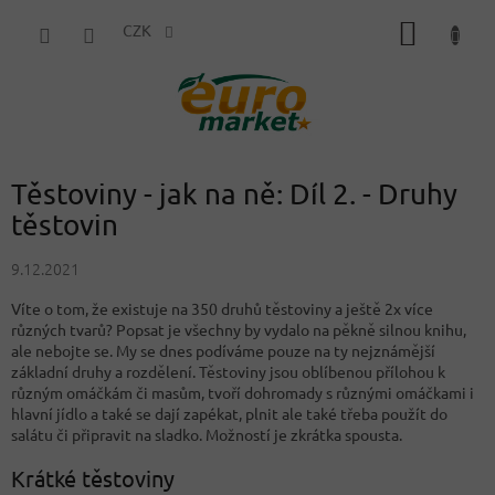
Přejít
NÁKUP
na
CZK
obsah
KOŠÍK
Těstoviny - jak na ně: Díl 2. - Druhy
těstovin
9.12.2021
Víte o tom, že existuje na 350 druhů těstoviny a ještě 2x více
různých tvarů? Popsat je všechny by vydalo na pěkně silnou knihu,
ale nebojte se. My se dnes podíváme pouze na ty nejznámější
základní druhy a rozdělení. Těstoviny jsou oblíbenou přílohou k
různým omáčkám či masům, tvoří dohromady s různými omáčkami i
hlavní jídlo a také se dají zapékat, plnit ale také třeba použít do
salátu či připravit na sladko. Možností je zkrátka spousta.
Krátké těstoviny