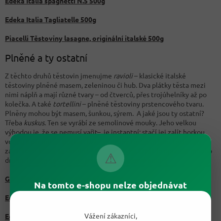
Edeka Italia spaghetti N.5 500g
Edeka Italia Tagliatelle 500g
Piacelli Těstoviny lasagne, originální italské 500g
Plněné a ty ostatní
Z těchto druhů těstovin jmenujme
ravioli
– klasické italské
těstoviny plněné masem, zeleninou či hub. Dva plátky těsta mezi
nimi náplň a mají různé tvary – od čtverců, přes trojúhelníky až po
kolečka. A také
tortellini
– plněné těstoviny prstencového tvaru.
Plněny mohou být masem, šunkou, sýrem. A jaké jsou ty ostatní?
Třeba
kuskus
. Ten se vyrábí ze semolinové mouky. Jeho velkou
výhodou je, že se nemusí vařit– je instantní; stačí jej zalít horkou
vodou a pár minut počkat. Dalšími druhy těstovin jsou těstoviny
zavářkové, které se skvěle hodí do polévky. Opět je opravdu mnoho
⚠
druhů, jasným zástupcem jsou však polévkové nudle.
G&G Ravioli v boloňské omáčce 800g
Na tomto e-shopu nelze objednávat
Edeka Tortellini Carne plněné taštičky se šunkou 250g
Vážení zákazníci,
Edeka Kuskus 500g