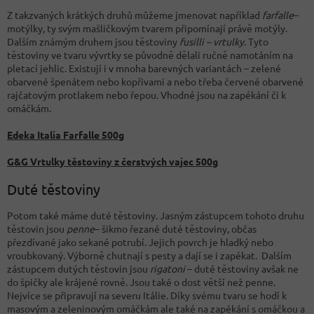
Z takzvaných krátkých druhů můžeme jmenovat například
farfalle
–
motýlky, ty svým mašličkovým tvarem připomínají právě motýly.
Dalším známým druhem jsou těstoviny
fusilli – vrtulky
. Tyto
těstoviny ve tvaru vývrtky se původně dělali ručně namotáním na
pletací jehlic. Existují i v mnoha barevných variantách – zelené
obarvené špenátem nebo kopřivami a nebo třeba červené obarvené
rajčatovým protlakem nebo řepou. Vhodné jsou na zapékání či k
omáčkám.
Edeka Italia Farfalle 500g
G&G Vrtulky těstoviny z čerstvých vajec 500g
Duté těstoviny
Potom také máme duté těstoviny. Jasným zástupcem tohoto druhu
těstovin jsou
penne
– šikmo řezané duté těstoviny, občas
přezdívané jako sekané potrubí. Jejich povrch je hladký nebo
vroubkovaný. Výborně chutnají s pesty a dají se i zapékat. Dalším
zástupcem dutých těstovin jsou
rigatoni
– duté těstoviny avšak ne
do špičky ale krájené rovně. Jsou také o dost větší než penne.
Nejvíce se připravují na severu Itálie. Díky svému tvaru se hodí k
masovým a zeleninovým omáčkám ale také na zapékání s omáčkou a