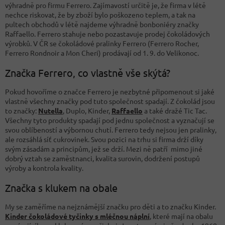
výhradně pro firmu Ferrero. Zajímavostí určitě je, že firma v létě
nechce riskovat, že by zboží bylo poškozeno teplem, a tak na
pultech obchodů v létě najdeme výhradně bonboniéry značky
Raffaello. Ferrero stahuje nebo pozastavuje prodej čokoládových
výrobků. V ČR se čokoládové pralinky Ferrero (Ferrero Rocher,
Ferrero Rondnoir a Mon Cheri) prodávají od 1. 9. do Velikonoc.
Značka Ferrero, co vlastně vše skýtá?
Pokud hovoříme o značce Ferrero je nezbytné připomenout si jaké
vlastně všechny značky pod tuto společnost spadají. Z čokolád jsou
to značky:
Nutella
,
Duplo, Kinder,
Raffaello
a také dražé Tic Tac.
Všechny tyto produkty spadají pod jednu společnost a vyznačují se
svou oblíbeností a výbornou chutí. Ferrero tedy nejsou jen pralinky,
ale rozsáhlá síť cukrovinek. Svou pozici na trhu si firma drží díky
svým zásadám a principům, jež se drží. Mezi ně patří mimo jiné
dobrý vztah se zaměstnanci, kvalita surovin, dodržení postupů
výroby a kontrola kvality.
Značka s klukem na obale
My se zaměříme na nejznámější značku pro děti a to značku Kinder.
Kinder čokoládové tyčinky s mléčnou náplní
, které mají na obalu