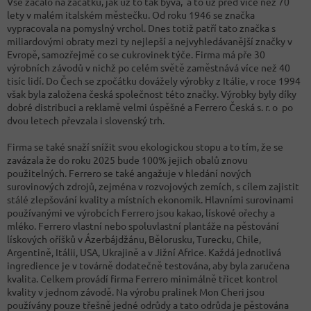
Vše začalo na začátku, jak už to tak bývá, a to už před více než 70
lety v malém italském městečku. Od roku 1946 se značka
vypracovala na pomyslný vrchol. Dnes totiž patří tato značka s
miliardovými obraty mezi ty nejlepší a nejvyhledávanější značky v
Evropě, samozřejmě co se cukrovinek týče. Firma má pře 30
výrobních závodů v nichž po celém světě zaměstnává více než 40
tisíc lidí. Do Čech se zpočátku dovážely výrobky z Itálie, v roce 1994
však byla založena česká společnost této značky. Výrobky byly díky
dobré distribuci a reklamě velmi úspěšné a Ferrero Česká s. r. o po
dvou letech převzala i slovenský trh.
Firma se také snaží snížit svou ekologickou stopu a to tím, že se
zavázala že do roku 2025 bude 100% jejich obalů znovu
použitelných. Ferrero se také angažuje v hledání nových
surovinových zdrojů, zejména v rozvojových zemích, s cílem zajistit
stálé zlepšování kvality a místních ekonomik. Hlavními surovinami
používanými ve výrobcích Ferrero jsou kakao, lískové ořechy a
mléko. Ferrero vlastní nebo spoluvlastní plantáže na pěstování
lískových oříšků v Ázerbájdžánu, Bělorusku, Turecku, Chile,
Argentině, Itálii, USA, Ukrajině a v Jižní Africe. Každá jednotlivá
ingredience je v továrně dodatečně testována, aby byla zaručena
kvalita. Celkem provádí firma Ferrero minimálně třicet kontrol
kvality v jednom závodě. Na výrobu pralinek Mon Cheri jsou
používány pouze třešně jedné odrůdy a tato odrůda je pěstována