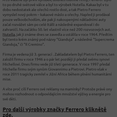
to po druhé světové válce a byl to výrobek Nutella. Kakaa byl v tu
dobu nedostatek ale ořechů rostlo dost, a tak Pietro Ferrero
vymyslel nový pokrm – kakaové máslo a ořechy. Napřed ji prodával
pouze velkoobchodům, ale pak ji nakoupenými nákladními auty
začal rozvážet sám po celé Itálli a následně expandoval i do
zahraničí. Na začátku 50. let vlastnil více než 200 rozvozových aut.
Nutella
, jak ji známe dnes se zavedla a ustálila v roce 1964. Předtím
byl tento krém známý pod názvy “
Gianduja” a následně “Supercrema
Gianduja,“ či “Il Cremino“.
Firma je vedena již 3. generací . Zakladatelem byl Pietro Ferrero, ten
založil firmu v roce 1946 a o pár let později ji předal svému synovi
Michellovi. Dnes firmu vede již třetí generace. V roce 1997 předal
Michelle firmu svým synům Giovannimu a Pietrovi. Pietro však v
roce 2011 tragicky zemřel v Jižní Africe během plnění humanitární
mise.
A víte proč cílí Ferrero své reklamy na maminky? Protože právě ony
mohou rozhodnout o odpovídajícím množství výživy a energie pro
své děti.
Pro další výrobky značky Ferrero kliknětě
zde.