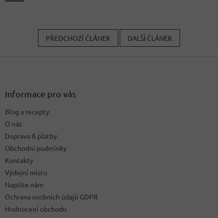
PŘEDCHOZÍ ČLÁNEK
DALŠÍ ČLÁNEK
Z
á
p
a
Informace pro vás
t
Blog a recepty
í
O nás
Doprava & platby
Obchodní podmínky
Kontakty
Výdejní místo
Napište nám
Ochrana osobních údajů GDPR
Hodnocení obchodu