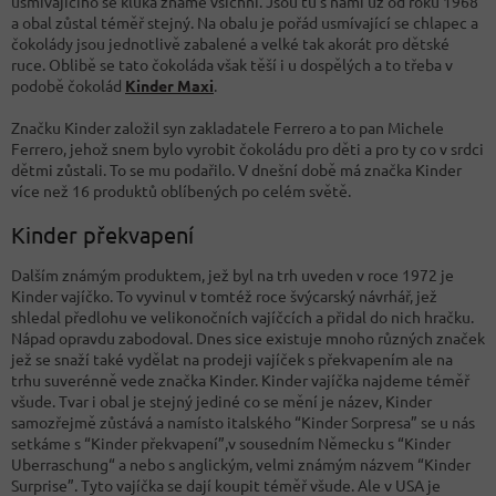
usmívajícího se kluka známe všichni. Jsou tu s námi už od roku 1968
a obal zůstal téměř stejný. Na obalu je pořád usmívající se chlapec a
čokolády jsou jednotlivě zabalené a velké tak akorát pro dětské
ruce. Oblibě se tato čokoláda však těší i u dospělých a to třeba v
podobě čokolád
Kinder Maxi
.
Značku Kinder založil syn zakladatele Ferrero a to pan Michele
Ferrero, jehož snem bylo vyrobit čokoládu pro děti a pro ty co v srdci
dětmi zůstali. To se mu podařilo. V dnešní době má značka Kinder
více než 16 produktů oblíbených po celém světě.
Kinder překvapení
Dalším známým produktem, jež byl na trh uveden v roce 1972 je
Kinder vajíčko. To vyvinul v tomtéž roce švýcarský návrhář, jež
shledal předlohu ve velikonočních vajíčcích a přidal do nich hračku.
Nápad opravdu zabodoval. Dnes sice existuje mnoho různých značek
jež se snaží také vydělat na prodeji vajíček s překvapením ale na
trhu suverénně vede značka Kinder. Kinder vajíčka najdeme téměř
všude. Tvar i obal je stejný jediné co se mění je název, Kinder
samozřejmě zůstává a namísto italského “
Kinder Sorpresa” se u nás
setkáme s “Kinder překvapení”,v sousedním Německu s “Kinder
Uberraschung“
a nebo s anglickým, velmi známým názvem “Kinder
Surprise”. Tyto vajíčka se dají koupit téměř všude. Ale v USA je