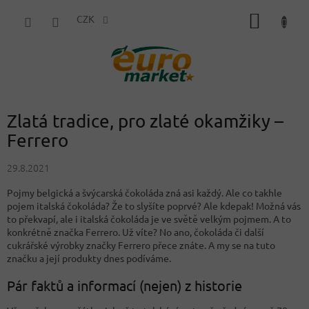
Přejít
NÁKUP
na
CZK
obsah
KOŠÍK
Zlatá tradice, pro zlaté okamžiky –
Ferrero
29.8.2021
Pojmy belgická a švýcarská čokoláda zná asi každý. Ale co takhle
pojem italská čokoláda? Že to slyšíte poprvé? Ale kdepak! Možná vás
to překvapí, ale i italská čokoláda je ve světě velkým pojmem. A to
konkrétně značka Ferrero. Už víte? No ano, čokoláda či další
cukrářské výrobky značky Ferrero přece znáte. A my se na tuto
značku a její produkty dnes podíváme.
Pár faktů a informací (nejen) z historie