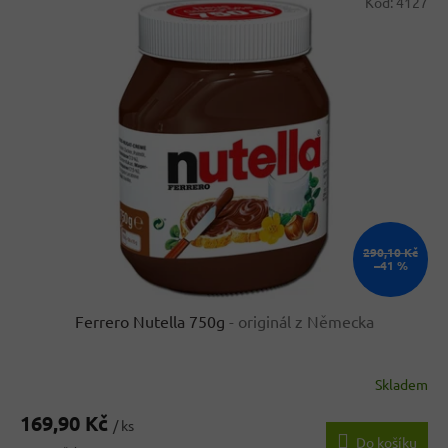
Kód:
4127
290,10 Kč
–41 %
Ferrero Nutella 750g
- originál z Německa
Skladem
Průměrné
hodnocení
169,90 Kč
produktu
/ ks
Do košíku
je