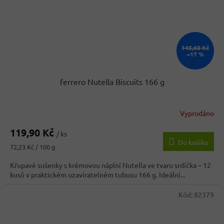
145,60 Kč
–17 %
ferrero Nutella Biscuits 166 g
Vyprodáno
Průměrné
hodnocení
119,90 Kč
produktu
/ ks
Do košíku
je
Měrná
72,23 Kč / 100 g
5,0
cena:
z
Křupavé sušenky s krémovou náplní Nutella ve tvaru srdíčka – 12
5
kusů v praktickém uzavíratelném tubusu 166 g. Ideální...
hvězdiček.
Kód:
82379