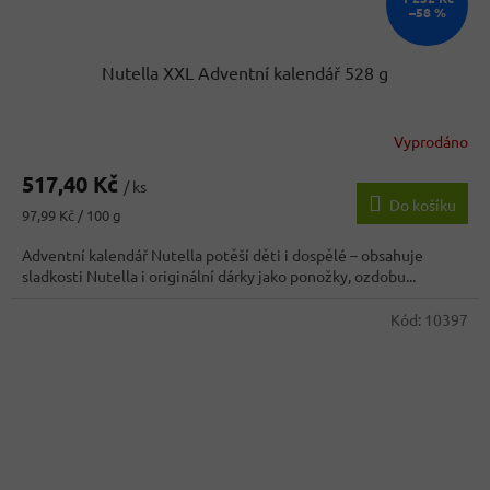
–58 %
Nutella XXL Adventní kalendář 528 g
Vyprodáno
517,40 Kč
/ ks
Do košíku
Měrná
97,99 Kč / 100 g
cena:
Adventní kalendář Nutella potěší děti i dospělé – obsahuje
sladkosti Nutella i originální dárky jako ponožky, ozdobu...
Kód:
10397