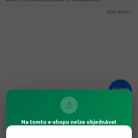
hvězdiček.
Kód:
401621
122,10 Kč
–18 %
⚠
Ferrero Nutella 450g
Na tomto e-shopu nelze objednávat
Skladem
Průměrné
hodnocení