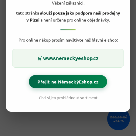
99,90 Kč
Vážení zákazníci,
produktu
/ ks
Do košíku
je
Měrná
22,20 Kč / 100 g
tato stránka
slouží pouze jako podpora naší prodejny
3,6
cena:
v Plzni
a není určena pro online objednávky.
z
Netřeba představovat. Jedna z nejoblíbenějších lískooříškových
5
pomazánek s kakaem.
hvězdiček.
Pro online nákup prosím navštivte náš hlavní e-shop:
Kód:
409627
Novinka
www.nemeckyeshop.cz
🛒
Přejít na NěmeckýEshop.cz
Chci si jen prohlédnout sortiment
256,50 Kč
–34 %