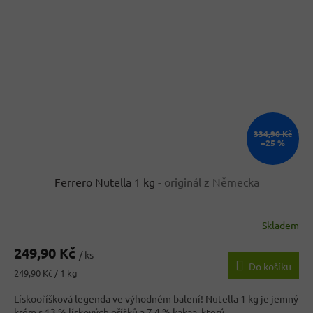
334,90 Kč
–25 %
Ferrero Nutella 1 kg
- originál z Německa
Skladem
Průměrné
hodnocení
249,90 Kč
produktu
/ ks
Do košíku
je
Měrná
249,90 Kč / 1 kg
3,6
cena:
z
Lískooříšková legenda ve výhodném balení! Nutella 1 kg je jemný
5
krém s 13 % lískových oříšků a 7,4 % kakaa, který...