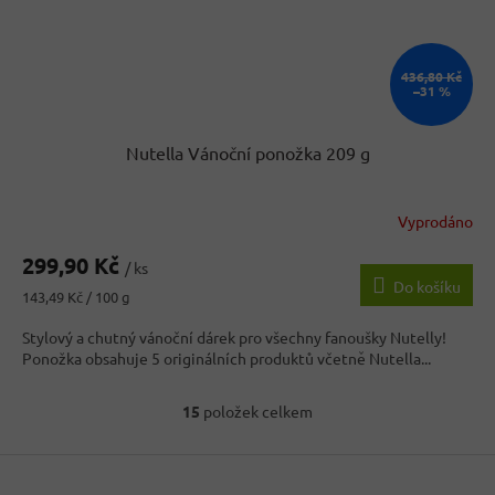
436,80 Kč
–31 %
Nutella Vánoční ponožka 209 g
Vyprodáno
299,90 Kč
/ ks
Do košíku
Měrná
143,49 Kč / 100 g
cena:
Stylový a chutný vánoční dárek pro všechny fanoušky Nutelly!
Ponožka obsahuje 5 originálních produktů včetně Nutella...
15
položek celkem
O
v
Z
l
á
á