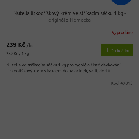
Nutella lískooříškový krém ve stříkacím sáčku 1 kg
-
originál z Německa
Vyprodáno
239 Kč
/ ks
Do košíku
Měrná
239 Kč / 1 kg
cena:
Nutella ve stříkacím sáčku 1 kg pro rychlé a čisté dávkování.
Lískooříškový krém s kakaem do palačinek, vaflí, dortů...
Kód:
49813