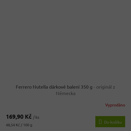
Ferrero Nutella dárkové balení 350 g
- originál z
Německa
Vyprodáno
169,90 Kč
/ ks
Do košíku
Měrná
48,54 Kč / 100 g
cena: