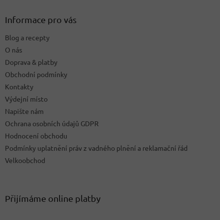
d
p
a
a
Informace pro vás
c
t
í
Blog a recepty
í
p
O nás
r
v
Doprava & platby
k
Obchodní podmínky
y
Kontakty
v
ý
Výdejní místo
p
Napište nám
i
Ochrana osobních údajů GDPR
s
u
Hodnocení obchodu
Podmínky uplatnění práv z vadného plnění a reklamační řád
Velkoobchod
Přijímáme online platby