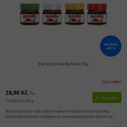
43,70 Kč
–33 %
Ferrero Nutella Mini 25g
Vyprodáno
Průměrné
hodnocení
28,90 Kč
produktu
/ ks
Do košíku
je
Měrná
115,60 Kč / 100 g
3,5
cena:
z
Ikonická chuť v roztomilém balení! Nutella Mini je lahodný
5
lískooříškový krém s kakaem ve znovuuzavíratelné skleničce...
hvězdiček.