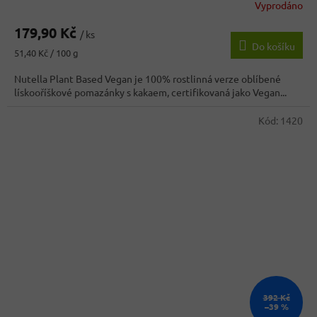
Vyprodáno
179,90 Kč
/ ks
Do košíku
Měrná
51,40 Kč / 100 g
cena:
Nutella Plant Based Vegan je 100% rostlinná verze oblíbené
lískooříškové pomazánky s kakaem, certifikovaná jako Vegan...
Kód:
1420
392 Kč
–39 %