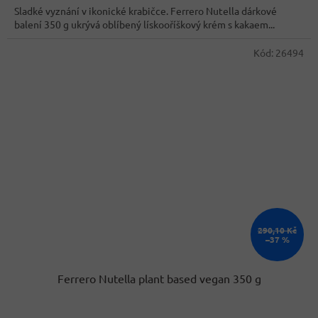
Sladké vyznání v ikonické krabičce. Ferrero Nutella dárkové
balení 350 g ukrývá oblíbený lískooříškový krém s kakaem...
Kód:
26494
290,10 Kč
–37 %
Ferrero Nutella plant based vegan 350 g