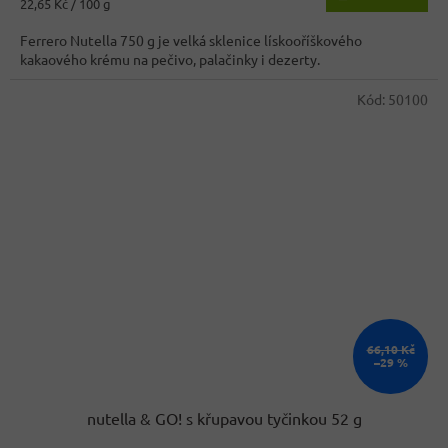
Měrná
22,65 Kč / 100 g
4,0
cena:
z
Ferrero Nutella 750 g je velká sklenice lískooříškového
5
kakaového krému na pečivo, palačinky i dezerty.
hvězdiček.
Kód:
50100
66,10 Kč
–29 %
nutella & GO! s křupavou tyčinkou 52 g