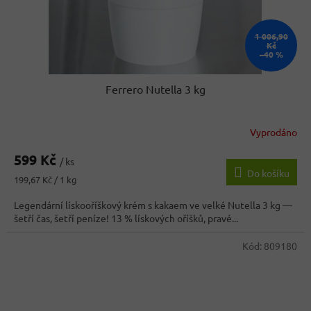
k
t
1 006,90
ů
Kč
–40 %
Ferrero Nutella 3 kg
Vyprodáno
Průměrné
hodnocení
599 Kč
produktu
/ ks
Do košíku
je
Měrná
199,67 Kč / 1 kg
3,8
cena:
z
Legendární lískooříškový krém s kakaem ve velké Nutella 3 kg —
5
šetří čas, šetří peníze! 13 % lískových oříšků, pravé...
hvězdiček.
Kód:
809180