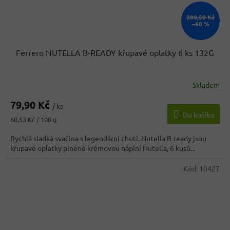
200,50 Kč
–60 %
Ferrero NUTELLA B-READY křupavé oplatky 6 ks 132G
Skladem
Průměrné
hodnocení
79,90 Kč
produktu
/ ks
Do košíku
je
Měrná
60,53 Kč / 100 g
4,2
cena:
z
Rychlá sladká svačina s legendární chutí. Nutella B-ready jsou
5
křupavé oplatky plněné krémovou náplní Nutella, 6 kusů...
hvězdiček.
Kód:
10427