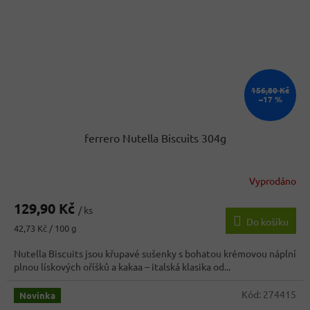
156,80 Kč
–17 %
ferrero Nutella Biscuits 304g
Vyprodáno
Průměrné
hodnocení
129,90 Kč
produktu
/ ks
Do košíku
je
Měrná
42,73 Kč / 100 g
4,3
cena:
z
Nutella Biscuits jsou křupavé sušenky s bohatou krémovou náplní
5
plnou lískových oříšků a kakaa – italská klasika od...
hvězdiček.
Kód:
274415
Novinka