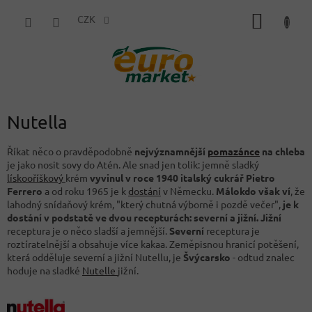
Přejít
NÁKUP
na
CZK
obsah
KOŠÍK
Nutella
Říkat něco o pravděpodobně
nejvýznamnější
pomazánce
na chleba
je jako nosit sovy do Atén. Ale snad jen tolik: jemně sladký
lískooříškový
krém
vyvinul v roce 1940 italský cukrář Pietro
Ferrero
a od roku 1965 je k
dostání
v Německu.
Málokdo však ví
, že
lahodný snídaňový krém, "který chutná výborně i pozdě večer",
je k
dostání v podstatě ve dvou recepturách: severní a jižní.
Jižní
receptura je o něco sladší a jemnější.
Severní
receptura je
roztíratelnější a obsahuje více kakaa. Zeměpisnou hranicí potěšení,
která odděluje severní a jižní Nutellu, je
Švýcarsko
- odtud znalec
hoduje na sladké
Nutelle
jižní.