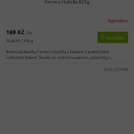
Ferrero Nutella 825g
Vyprodáno
Průměrné
hodnocení
169 Kč
produktu
/ ks
Do košíku
je
Měrná
20,48 Kč / 100 g
4,5
cena:
z
Krémová klasika Ferrero Nutella s kakaem v praktickém
5
rodinném balení. Skvěle se roztírá na pečivo, palačinky i...
hvězdiček.
Kód:
227848