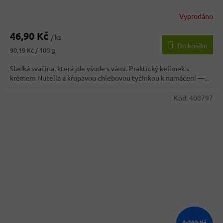
Vyprodáno
Průměrné
hodnocení
46,90 Kč
produktu
/ ks
Do košíku
je
Měrná
90,19 Kč / 100 g
4,5
cena:
z
Sladká svačina, která jde všude s vámi. Praktický kelímek s
5
krémem Nutella a křupavou chlebovou tyčinkou k namáčení —...
hvězdiček.
Kód:
408797
1 232 Kč