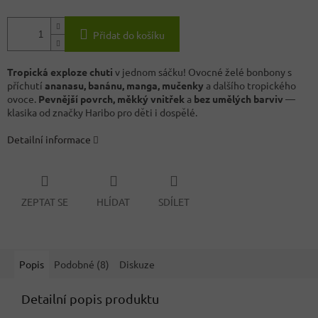
Přidat do košíku
Tropická exploze chuti
v jednom sáčku! Ovocné želé bonbony s
příchutí
ananasu, banánu, manga, mučenky
a dalšího tropického
ovoce.
Pevnější povrch, měkký vnitřek
a
bez umělých barviv
—
klasika od značky Haribo pro děti i dospělé.
Detailní informace
ZEPTAT SE
HLÍDAT
SDÍLET
Popis
Podobné (8)
Diskuze
Detailní popis produktu