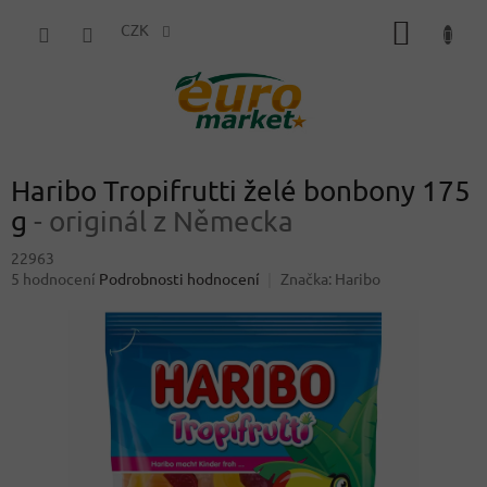
Přejít
NÁKUP
na
CZK
obsah
KOŠÍK
Haribo Tropifrutti želé bonbony 175
g
- originál z Německa
22963
Průměrné
5 hodnocení
Podrobnosti hodnocení
Značka:
Haribo
hodnocení
produktu
je
4,6
z
5
hvězdiček.