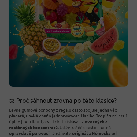
⚖️ Proč sáhnout zrovna po této klasice?
Levné gumové bonbony z regálu často spojuje jedna věc —
placatá, umělá chuť
a jednotvárnost.
Haribo Tropifrutti
hrají
úplně jinou ligu: barvu i chuť získávají z
ovocných a
rostlinných koncentrátů
, takže každé sousto chutná
opravdově po ovoci
. Dostáváte
originál z Německa
od