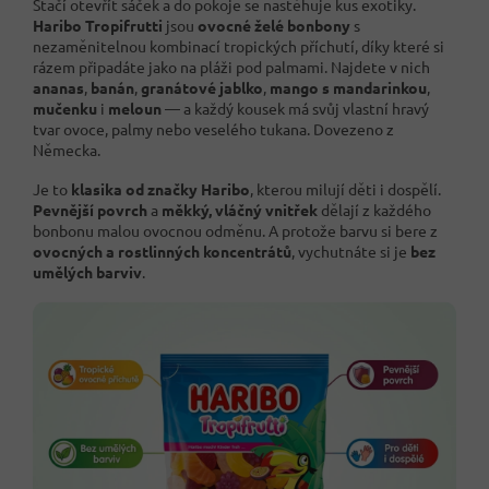
Stačí otevřít sáček a do pokoje se nastěhuje kus exotiky.
Haribo Tropifrutti
jsou
ovocné želé bonbony
s
nezaměnitelnou kombinací tropických příchutí, díky které si
rázem připadáte jako na pláži pod palmami. Najdete v nich
ananas
,
banán
,
granátové jablko
,
mango s mandarinkou
,
mučenku
i
meloun
— a každý kousek má svůj vlastní hravý
tvar ovoce, palmy nebo veselého tukana. Dovezeno z
Německa.
Je to
klasika od značky Haribo
, kterou milují děti i dospělí.
Pevnější povrch
a
měkký, vláčný vnitřek
dělají z každého
bonbonu malou ovocnou odměnu. A protože barvu si bere z
ovocných a rostlinných koncentrátů
, vychutnáte si je
bez
umělých barviv
.