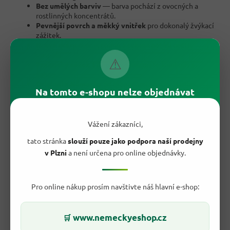
Bez umělých barviv
— barva pochází z ovocných a
rostlinných koncentrátů.
Pevnější povrch a měkký vnitřek
pro dokonalý žvýkací
zážitek.
Hravé tvary
ovoce, palem a tukana potěší děti i
dospělé.
⚠
Praktický sáček 175 g
, který vezmete kamkoliv s
sebou.
Originál z Německa
od legendární značky Haribo.
Na tomto e-shopu nelze objednávat
Ideální na sdílení
— k filmu, na výlet i do práce.
Oblíbená klasika
, kterou znají generace mlsalů.
Vážení zákazníci,
tato stránka
slouží pouze jako podpora naší prodejny
v Plzni
a není určena pro online objednávky.
Pro online nákup prosím navštivte náš hlavní e-shop:
www.nemeckyeshop.cz
🛒