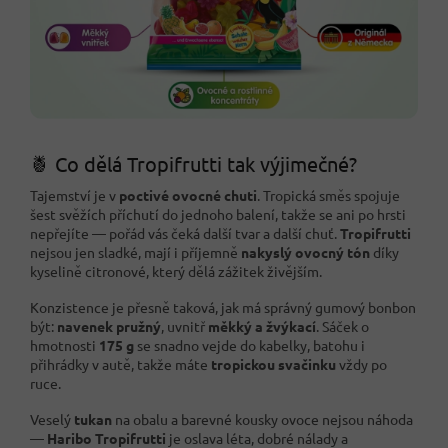
🍍 Co dělá Tropifrutti tak výjimečné?
Tajemství je v
poctivé ovocné chuti
. Tropická směs spojuje
šest svěžích příchutí do jednoho balení, takže se ani po hrsti
nepřejíte — pořád vás čeká další tvar a další chuť.
Tropifrutti
nejsou jen sladké, mají i příjemně
nakyslý ovocný tón
díky
kyselině citronové, který dělá zážitek živějším.
Konzistence je přesně taková, jak má správný gumový bonbon
být:
navenek pružný
, uvnitř
měkký a žvýkací
. Sáček o
hmotnosti
175 g
se snadno vejde do kabelky, batohu i
přihrádky v autě, takže máte
tropickou svačinku
vždy po
ruce.
Veselý
tukan
na obalu a barevné kousky ovoce nejsou náhoda
—
Haribo Tropifrutti
je oslava léta, dobré nálady a