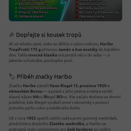
🎉 Dopřejte si kousek tropů
Ať už mlsáte sami, nebo se dělíte s celou rodinou,
Haribo
Tropifrutti 175 g
přinesou
úsměv a kus exotiky
do každého
dne. Tahle
ovocná klasika
má prostě něco do sebe — a
jakmile ochutnáte, pochopíte proč.
🏷️ Příběh značky Haribo
Značku
Haribo
založil
Hans Riegel 13. prosince 1920 v
německém Bonnu
— a právě z jeho jména a města vznikl
slavný název
HA
ns
RI
egel
BO
nn. Vše začalo doslova ve dvorní
prádelně, kde Riegel vyráběl první cukrovinky s pomocí
jednoho pytle cukru a měděného kotle.
Už v roce
1922
spatřil světlo světa první gumový medvídek,
předchůdce dnešního
Zlatého medvídka
, a Haribo se
postupně stalo synonymem pro
želé bonbony
po celém