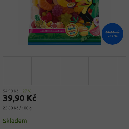
54,90 Kč
–27 %
54,90 Kč
–27 %
39,90 Kč
Měrná
22,80 Kč / 100 g
cena:
Skladem