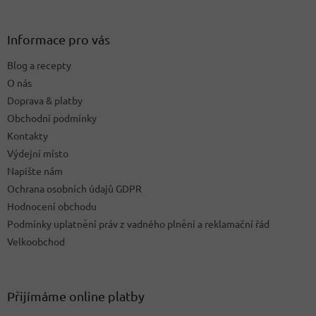
á
p
a
Informace pro vás
t
Blog a recepty
í
O nás
Doprava & platby
Obchodní podmínky
Kontakty
Výdejní místo
Napište nám
Ochrana osobních údajů GDPR
Hodnocení obchodu
Podmínky uplatnění práv z vadného plnění a reklamační řád
Velkoobchod
Přijímáme online platby