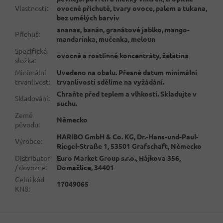
Vlastnosti
:
ovocné příchutě, tvary ovoce, palem a tukana,
bez umělých barviv
ananas, banán, granátové jablko, mango-
Příchuť
:
mandarinka, mučenka, meloun
Specifická
ovocné a rostlinné koncentráty, želatina
složka
:
Minimální
Uvedeno na obalu. Přesné datum minimální
trvanlivost
:
trvanlivosti sdělíme na vyžádání.
Chraňte před teplem a vlhkostí. Skladujte v
Skladování
:
suchu.
Země
Německo
původu
:
HARIBO GmbH & Co. KG, Dr.-Hans-und-Paul-
Výrobce
:
Riegel-Straße 1, 53501 Grafschaft, Německo
Distributor
Euro Market Group s.r.o., Hájkova 356,
/ dovozce
:
Domažlice, 34401
Celní kód
17049065
KN8
:
Z