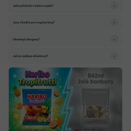
+
Jaké příchutě v balení najdu?
+
Jsou vhodné pro vegetariány?
+
Obsahují alergeny?
+
Jak je nejlépe skladovat?