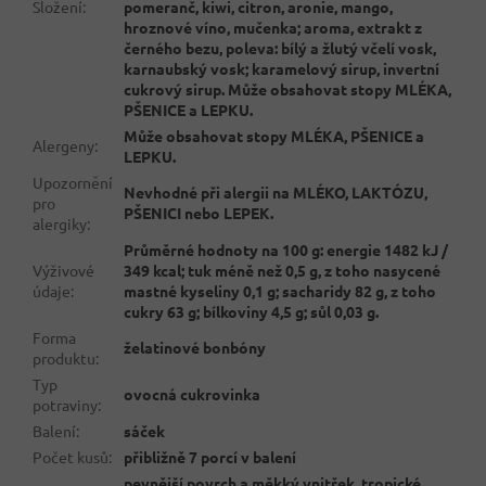
Složení
:
pomeranč, kiwi, citron, aronie, mango,
hroznové víno, mučenka; aroma, extrakt z
černého bezu, poleva: bílý a žlutý včelí vosk,
karnaubský vosk; karamelový sirup, invertní
cukrový sirup. Může obsahovat stopy MLÉKA,
PŠENICE a LEPKU.
Může obsahovat stopy MLÉKA, PŠENICE a
Alergeny
:
LEPKU.
Upozornění
Nevhodné při alergii na MLÉKO, LAKTÓZU,
pro
PŠENICI nebo LEPEK.
alergiky
:
Průměrné hodnoty na 100 g: energie 1482 kJ /
Výživové
349 kcal; tuk méně než 0,5 g, z toho nasycené
údaje
:
mastné kyseliny 0,1 g; sacharidy 82 g, z toho
cukry 63 g; bílkoviny 4,5 g; sůl 0,03 g.
Forma
želatinové bonbóny
produktu
:
Typ
ovocná cukrovinka
potraviny
:
Balení
:
sáček
Počet kusů
:
přibližně 7 porcí v balení
pevnější povrch a měkký vnitřek, tropické