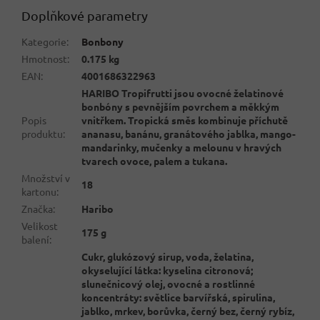
Doplňkové parametry
Kategorie
:
Bonbony
Hmotnost
:
0.175 kg
EAN
:
4001686322963
HARIBO Tropifrutti jsou ovocné želatinové
bonbóny s pevnějším povrchem a měkkým
Popis
vnitřkem. Tropická směs kombinuje příchutě
produktu
:
ananasu, banánu, granátového jablka, mango-
mandarinky, mučenky a melounu v hravých
tvarech ovoce, palem a tukana.
Množství v
18
kartonu
:
Značka
:
Haribo
Velikost
175 g
balení
:
Cukr, glukózový sirup, voda, želatina,
okyselující látka: kyselina citronová;
slunečnicový olej, ovocné a rostlinné
koncentráty: světlice barvířská, spirulina,
jablko, mrkev, borůvka, černý bez, černý rybíz,