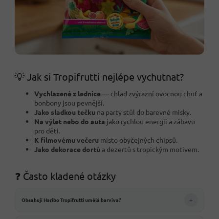
💡 Jak si Tropifrutti nejlépe vychutnat?
Vychlazené z lednice
— chlad zvýrazní ovocnou chuť a
bonbony jsou pevnější.
Jako sladkou tečku
na party stůl do barevné misky.
Na výlet nebo do auta
jako rychlou energii a zábavu
pro děti.
K filmovému večeru
místo obyčejných chipsů.
Jako dekorace dortů
a dezertů s tropickým motivem.
❓ Často kladené otázky
+
Obsahují Haribo Tropifrutti umělá barviva?