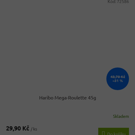
Kód:
72586
43,70 Kč
–31 %
Haribo Mega-Roulette 45g
Skladem
Průměrné
hodnocení
29,90 Kč
produktu
/ ks
Do košíku
je