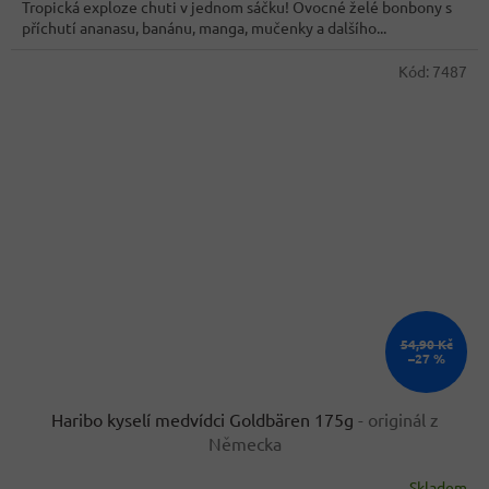
Tropická exploze chuti v jednom sáčku! Ovocné želé bonbony s
5
příchutí ananasu, banánu, manga, mučenky a dalšího...
hvězdiček.
Kód:
7487
54,90 Kč
–27 %
Haribo kyselí medvídci Goldbären 175g
- originál z
Německa
Skladem