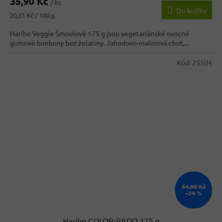
35,90 Kč
produktu
/ ks
Do košíku
je
Měrná
20,51 Kč / 100 g
5,0
cena:
z
Haribo Veggie Šmoulové 175 g jsou vegetariánské ovocné
5
gumové bonbony bez želatiny. Jahodovo-malinová chuť,...
hvězdiček.
Kód:
25504
54,90 Kč
–34 %
Haribo COLOR-RADO 175 g