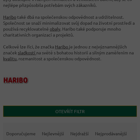
nejlépe přizpůsobila potřebám svých zákazníků.
Haribo
také dbá na společenskou odpovědnost a udržitelnost.
Společnost se snaží minimalizovat svůj dopad na životní prostředí a
používá recyklovatelné
obaly
. Haribo také podporuje mnoho
charitativních organizací a projektů.
Celkově lze říci, že značka
Haribo
je jednou z nejvýznamnějších
značek
sladkostí
na světě s bohatou historií a silným zaměřením na
kvalitu
, rozmanitost a společenskou odpovědnost.
OTEVŘÍT FILTR
Ř
a
Doporučujeme
Nejlevnější
Nejdražší
Nejprodávanější
z