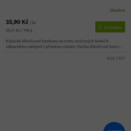
Skladem
35,90 Kč
/ ks
Do košíku
Měrná
20,51 Kč / 100 g
cena:
Klasické lékořicové bonbony ve tvaru stočených šneků k
zábavnému odvíjení i přímému mlsání. Haribo lékořicoví šneci...
Kód:
2407
54,90 Kč