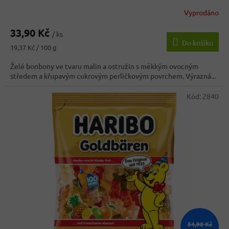
Vyprodáno
Průměrné
hodnocení
33,90 Kč
produktu
/ ks
Do košíku
je
Měrná
19,37 Kč / 100 g
5,0
cena:
z
Želé bonbony ve tvaru malin a ostružin s měkkým ovocným
5
středem a křupavým cukrovým perličkovým povrchem. Výrazná...
hvězdiček.
Kód:
2840
54,90 Kč