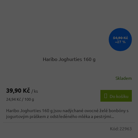
54,90 Kč
–27 %
Haribo Joghurties 160 g
Skladem
Průměrné
hodnocení
39,90 Kč
produktu
/ ks
Do košíku
je
Měrná
24,94 Kč / 100 g
4,2
cena:
z
Haribo Joghurties 160 g jsou nadýchané ovocné želé bonbóny s
5
jogurtovým práškem z odstředěného mléka a pestrými...
hvězdiček.
Kód:
22963