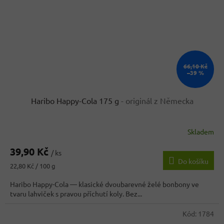
66,10 Kč
–39 %
Haribo Happy-Cola 175 g
- originál z Německa
Skladem
Průměrné
hodnocení
39,90 Kč
produktu
/ ks
Do košíku
je
Měrná
22,80 Kč / 100 g
3,7
cena:
z
Haribo Happy-Cola — klasické dvoubarevné želé bonbony ve
5
tvaru lahviček s pravou příchutí koly. Bez...
hvězdiček.
Kód:
1784