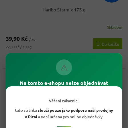
Haribo Starmix 175 g
Skladem
39,90 Kč
/ ks
Do košíku
Měrná
22,80 Kč / 100 g
cena:
Haribo Starmix 175 g je pestrá směs ovocného želé a pěnového
cukru s medvídky, kroužky, srdíčky i cola lahvičkami....
⚠
Kód:
1787
Na tomto e-shopu nelze objednávat
Vážení zákazníci,
tato stránka
slouží pouze jako podpora naší prodejny
v Plzni
a není určena pro online objednávky.