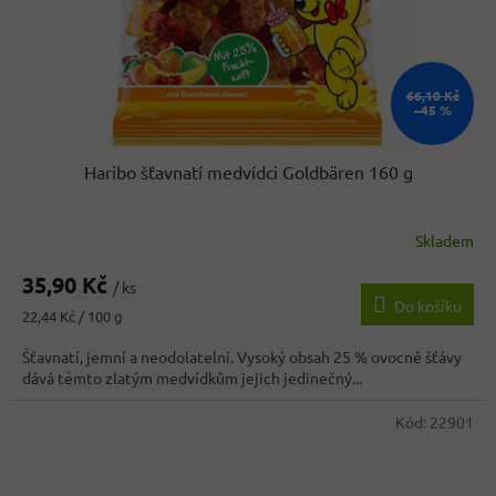
66,10 Kč
–45 %
Haribo šťavnatí medvídci Goldbären 160 g
Skladem
35,90 Kč
/ ks
Do košíku
Měrná
22,44 Kč / 100 g
cena:
Šťavnatí, jemní a neodolatelní. Vysoký obsah 25 % ovocné šťávy
dává těmto zlatým medvídkům jejich jedinečný...
Kód:
22901