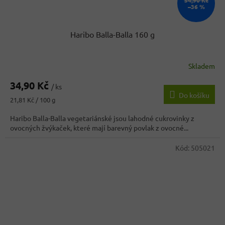
–36 %
Haribo Balla-Balla 160 g
Skladem
Průměrné
hodnocení
34,90 Kč
produktu
/ ks
Do košíku
je
Měrná
21,81 Kč / 100 g
5,0
cena:
z
Haribo Balla-Balla vegetariánské jsou lahodné cukrovinky z
5
ovocných žvýkaček, které mají barevný povlak z ovocné...
hvězdiček.
Kód:
505021