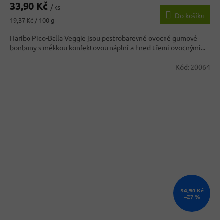
33,90 Kč
produktu
/ ks
Do košíku
je
Měrná
19,37 Kč / 100 g
2,7
cena:
z
Haribo Pico-Balla Veggie jsou pestrobarevné ovocné gumové
5
bonbony s měkkou konfektovou náplní a hned třemi ovocnými...
hvězdiček.
Kód:
20064
54,90 Kč
–27 %