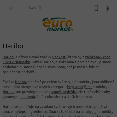
Přejít
NÁKUP
na
CZK
obsah
KOŠÍK
Haribo
Haribo
je název slavné značky
sladkostí
, která byla
založena v roce
1920 v Německu
. Název Haribo je složenina z prvních dvou písmen
zakladatele Hansa Riegel a slova Bonn, což je město, kde se
společnost nachází.
Značka
Haribo
je známá po celém světě a její produkty jsou oblíbené
mezi lidmi různých věkových kategorií.
Nejznámějšími
produkty
Haribo
jsou pravděpodobně
gumoví medvídci
, ale také další druhy
gumových
bonbonů
, želé, cukrovinek a dalších sladkostí.
Haribo
se zaměřuje na vysokou kvalitu svých produktů a
používá
pouze nejlepší ingredience
.
Značka
také dbá na to, aby její produkty
byly dostupné v různých formátech a velikostech balení, aby se co