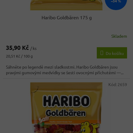
–34 %
Haribo Goldbären 175 g
Skladem
Průměrné
hodnocení
35,90 Kč
produktu
/ ks
Do košíku
je
Měrná
20,51 Kč / 100 g
4,0
cena:
z
Sáhněte po legendě mezi sladkostmi. Haribo Goldbären jsou
5
pravými gumovými medvídky se šesti ovocnými příchutěmi —...
hvězdiček.
Kód:
2659