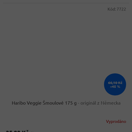
hvězdiček.
Kód:
7722
66,10 Kč
–45 %
Haribo Veggie Šmoulové 175 g
- originál z Německa
Vyprodáno
Průměrné
hodnocení