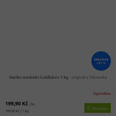
290,10 Kč
–31 %
Haribo medvídci Goldbären 1 kg
- originál z Německa
Vyprodáno
Průměrné
hodnocení
199,90 Kč
produktu
/ ks
Do košíku
je
Měrná
199,90 Kč / 1 kg
4,3
cena: