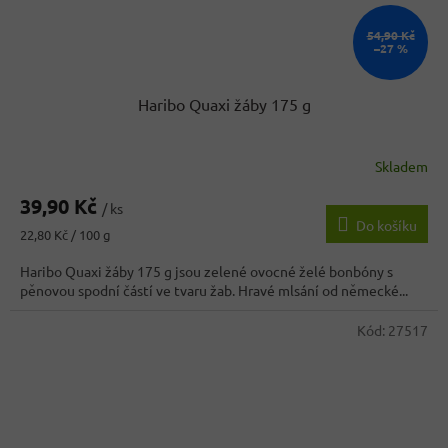
54,90 Kč
–27 %
Haribo Quaxi žáby 175 g
Skladem
Průměrné
hodnocení
39,90 Kč
produktu
/ ks
Do košíku
je
Měrná
22,80 Kč / 100 g
5,0
cena:
z
Haribo Quaxi žáby 175 g jsou zelené ovocné želé bonbóny s
5
pěnovou spodní částí ve tvaru žab. Hravé mlsání od německé...
hvězdiček.
Kód:
27517