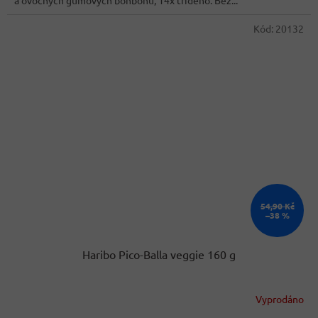
hvězdiček.
Kód:
20132
54,90 Kč
–38 %
Haribo Pico-Balla veggie 160 g
Vyprodáno
Průměrné
hodnocení