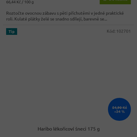
Měrná
66,44 Kč / 100 g
4,3
cena:
z
Roztočte ovocnou zábavu s pěti příchutěmi v jedné praktické
5
roli. Kulaté plátky želé se snadno sdílejí, barevně se...
hvězdiček.
Kód:
102701
Tip
54,90 Kč
–34 %
Haribo lékořicoví šneci 175 g