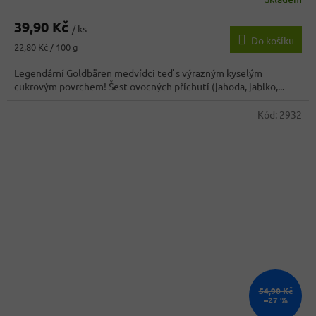
Průměrné
hodnocení
39,90 Kč
produktu
/ ks
Do košíku
je
Měrná
22,80 Kč / 100 g
4,7
cena:
z
Legendární Goldbären medvídci teď s výrazným kyselým
5
cukrovým povrchem! Šest ovocných příchutí (jahoda, jablko,...
hvězdiček.
Kód:
2932
54,90 Kč
–27 %