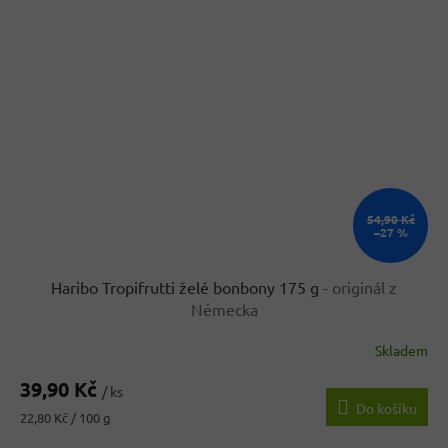
54,90 Kč
–27 %
Haribo Tropifrutti želé bonbony 175 g
- originál z
Německa
Skladem
Průměrné
hodnocení
39,90 Kč
produktu
/ ks
Do košíku
je
Měrná
22,80 Kč / 100 g
4,6
cena:
z