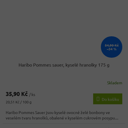
54,90 Kč
–34 %
Haribo Pommes sauer, kyselé hranolky 175 g
Skladem
35,90 Kč
/ ks
Do košíku
Měrná
20,51 Kč / 100 g
cena:
Haribo Pommes Sauer jsou kyselé ovocné želé bonbony ve
veselém tvaru hranolků, obalené v kyselém cukrovém posypu....