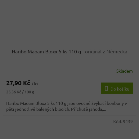
Haribo Maoam Bloxx 5 ks 110 g
- originál z Německa
Skladem
Průměrné
hodnocení
27,90 Kč
produktu
/ ks
Do košíku
je
Měrná
25,36 Kč / 100 g
3,8
cena:
z
Haribo Maoam Bloxx 5 ks 110 g jsou ovocné žvýkací bonbony v
5
pěti jednotlivě balených blocích. Příchutě jahoda,...
hvězdiček.
Kód:
9439