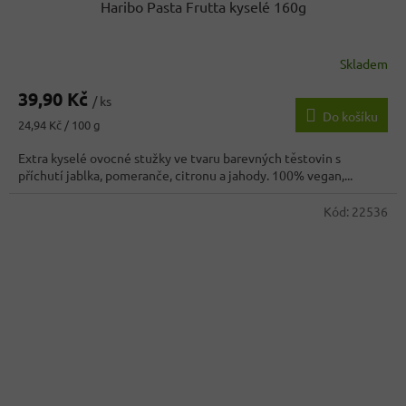
Haribo Pasta Frutta kyselé 160g
Skladem
Průměrné
hodnocení
39,90 Kč
produktu
/ ks
Do košíku
je
Měrná
24,94 Kč / 100 g
5,0
cena:
z
Extra kyselé ovocné stužky ve tvaru barevných těstovin s
5
příchutí jablka, pomeranče, citronu a jahody. 100% vegan,...
hvězdiček.
Kód:
22536