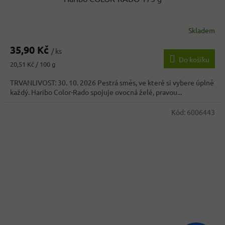
Skladem
35,90 Kč
/ ks
Do košíku
Měrná
20,51 Kč / 100 g
cena:
TRVANLIVOST: 30. 10. 2026 Pestrá směs, ve které si vybere úplně
každý. Haribo Color-Rado spojuje ovocná želé, pravou...
Kód:
6006443