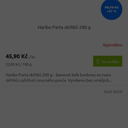
99,70 Kč
–53 %
Haribo Parta skřítků 200 g
Vyprodáno
45,90 Kč
/ ks
Do košíku
Měrná
22,95 Kč / 100 g
cena:
Haribo Parta skřítků 200 g – barevné želé bonbony ve tvaru
skřítků s příchutí ovocného punče. Vyrobeno bez umělých...
Kód:
8620