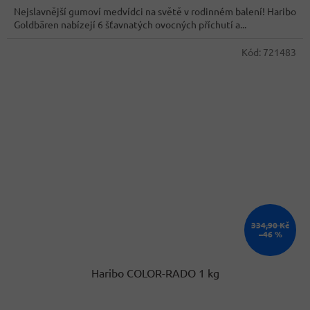
z
Nejslavnější gumoví medvídci na světě v rodinném balení! Haribo
5
Goldbären nabízejí 6 šťavnatých ovocných příchutí a...
hvězdiček.
Kód:
721483
334,90 Kč
–46 %
Haribo COLOR-RADO 1 kg