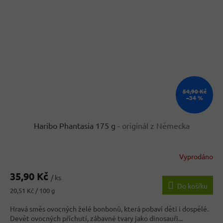
54,90 Kč
–34 %
Haribo Phantasia 175 g
- originál z Německa
Vyprodáno
Průměrné
hodnocení
35,90 Kč
produktu
/ ks
Do košíku
je
Měrná
20,51 Kč / 100 g
5,0
cena:
z
Hravá směs ovocných želé bonbonů, která pobaví děti i dospělé.
5
Devět ovocných příchutí, zábavné tvary jako dinosauři...