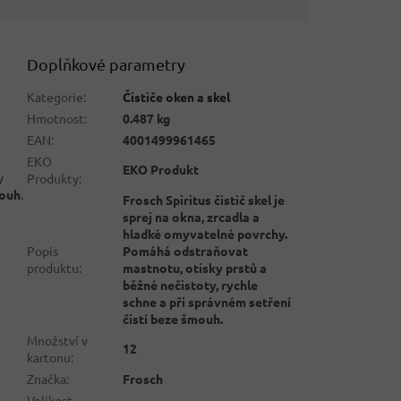
Doplňkové parametry
Kategorie
:
Čističe oken a skel
Hmotnost
:
0.487 kg
EAN
:
4001499961465
é
EKO
EKO Produkt
y
Produkty
:
mouh
.
Frosch Spiritus čistič skel je
sprej na okna, zrcadla a
hladké omyvatelné povrchy.
Popis
Pomáhá odstraňovat
produktu
:
mastnotu, otisky prstů a
běžné nečistoty, rychle
schne a při správném setření
čistí beze šmouh.
Množství v
12
kartonu
:
Značka
:
Frosch
Velikost