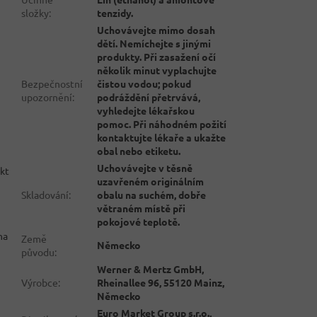
složky
:
tenzidy.
Uchovávejte mimo dosah
dětí. Nemíchejte s jinými
produkty. Při zasažení očí
několik minut vyplachujte
Bezpečnostní
čistou vodou; pokud
upozornění
:
podráždění přetrvává,
vyhledejte lékařskou
pomoc. Při náhodném požití
kontaktujte lékaře a ukažte
obal nebo etiketu.
Uchovávejte v těsně
ukt
uzavřeném originálním
Skladování
:
obalu na suchém, dobře
větraném místě při
pokojové teplotě.
na
Země
Německo
původu
:
Werner & Mertz GmbH,
Výrobce
:
Rheinallee 96, 55120 Mainz,
Německo
Euro Market Group s.r.o.,