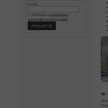
E-mail
Souhlasím s
podmínkami
zpracování osobních údajů
PŘIHLÁSIT SE
🧽 
Otoč
čist