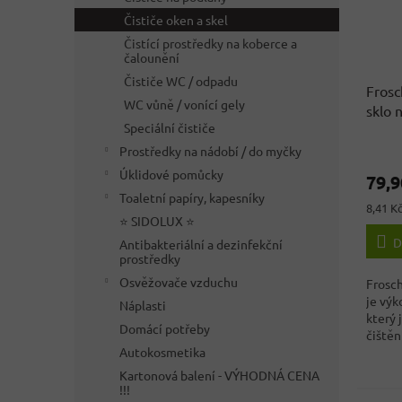
Čističe oken a skel
Čistící prostředky na koberce a
čalounění
Čističe WC / odpadu
Frosch
WC vůně / vonící gely
sklo 
Speciální čističe
950 
Průmě
Prostředky na nádobí / do myčky
hodno
Úklidové pomůcky
79,9
produ
Toaletní papíry, kapesníky
je
Měrná
8,41 Kč
2,6
⭐ SIDOLUX ⭐
cena:
z
D
Antibakteriální a dezinfekční
5
prostředky
hvězdi
Osvěžovače vzduchu
Frosch
je výk
Náplasti
který 
Domácí potřeby
čištěn
Autokosmetika
Kartonová balení - VÝHODNÁ CENA
!!!