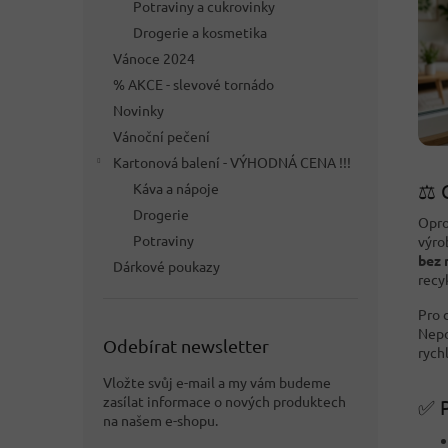
Potraviny a cukrovinky
Drogerie a kosmetika
Vánoce 2024
% AKCE - slevové tornádo
Novinky
Vánoční pečení
Kartonová balení - VÝHODNÁ CENA !!!
⚖️ 
Káva a nápoje
Drogerie
Opro
Potraviny
výro
bez 
Dárkové poukazy
recy
Pro 
Nepo
Odebírat newsletter
rych
Vložte svůj e-mail a my vám budeme
zasílat informace o nových produktech
✅ P
na našem e-shopu.