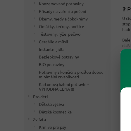
Konzervované potraviny
❓ P
Přísady na vaření a pečení
U či
Džemy, medy a čokokrémy
stop
Omáčky, kečupy, hořčice
hadř
Těstoviny, rýže, pečivo
Bale
Cereálie a müsli
dalš
Instantní jídla
Bezlepkové potraviny
BIO potraviny
Potraviny s končící a prošlou dobou
minimální trvanlivosti
Kartonová balení potravin -
VÝHODNÁ CENA !!!
Pro děti
Dětská výživa
Dětská kosmetika
Zvířata
Krmivo pro psy