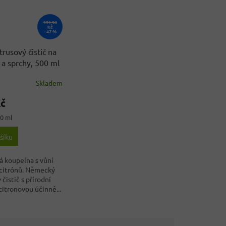
131,90
Kč
–47 %
trusový čistič na
a sprchy, 500 ml
Skladem
Kč
00 ml
šíku
tá koupelna s vůní
 citrónů. Německý
čistič s přírodní
citronovou účinně...