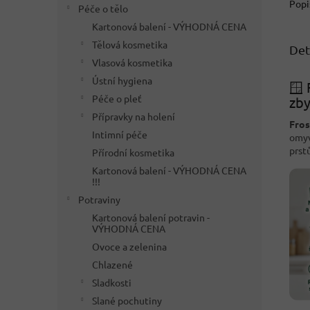
Popi
Péče o tělo
Kartonová balení - VÝHODNÁ CENA
Tělová kosmetika
Det
Vlasová kosmetika
Ústní hygiena
🪟 
Péče o pleť
zb
Přípravky na holení
Fros
Intimní péče
omyv
prst
Přírodní kosmetika
Kartonová balení - VÝHODNÁ CENA
!!!
Potraviny
Kartonová balení potravin -
VÝHODNÁ CENA
Ovoce a zelenina
Chlazené
Sladkosti
Slané pochutiny