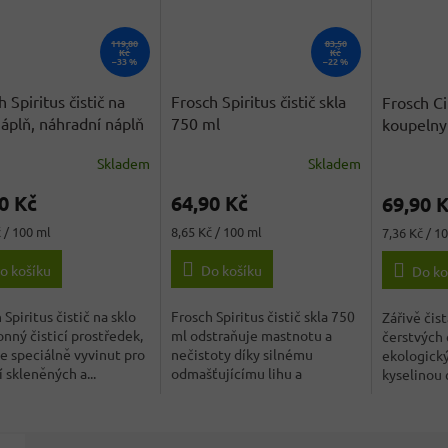
119,80
83,50
Kč
Kč
–33 %
–22 %
 Spiritus čistič na
Frosch Spiritus čistič skla
Frosch Ci
náplň, náhradní náplň
750 ml
koupelny 
ml
Skladem
Skladem
rné
Průměrné
cení
hodnocení
0 Kč
64,90 Kč
69,90 
ktu
produktu
je
Měrná
Měrná
 / 100 ml
8,65 Kč / 100 ml
7,36 Kč / 1
3,0
cena:
cena:
z
o košíku
Do košíku
Do ko
5
ček.
hvězdiček.
 Spiritus čistič na sklo
Frosch Spiritus čistič skla 750
Zářivě čis
onný čisticí prostředek,
ml odstraňuje mastnotu a
čerstvých
je speciálně vyvinut pro
nečistoty díky silnému
ekologický 
í skleněných a...
odmašťujícímu lihu a
kyselinou 
zanechává sklo i...