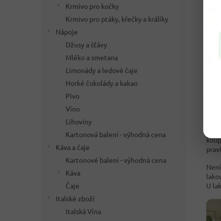
Krmivo pro kočky
Krmivo pro ptáky, křečky a králíky
Nápoje
Džusy a šťávy
Mléko a smetana
Limonády a ledové čaje
Horké čokolády a kakao
Pivo
Víno
✨ K
Lihoviny
Nejč
Kartonová balení - výhodná cena
koup
Káva a čaje
prav
Kartonové balení - výhodná cena
Není
Káva
lako
Čaje
U la
Italské zboží
Italská Vína