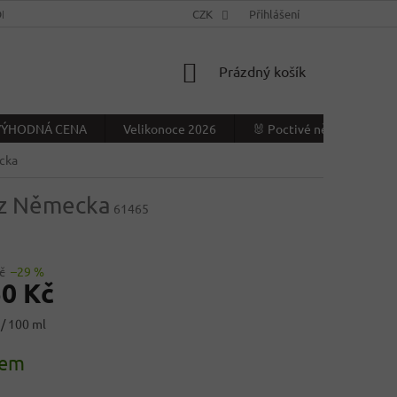
NÍ PODMÍNKY
KONTAKTY
CZK
VÝDEJNÍ MÍSTO
Přihlášení
NAPIŠTE NÁ
NÁKUPNÍ
Prázdný košík
KOŠÍK
- VÝHODNÁ CENA
Velikonoce 2026
🐰 Poctivé německé Veliko
ecka
l z Německa
61465
č
–29 %
50 Kč
 / 100 ml
dem