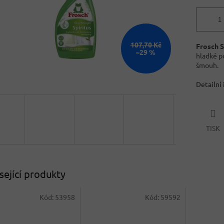
107,70 Kč
Frosch Sp
–29 %
hladké p
šmouh.
Detailní
TISK
sející produkty
Kód:
53958
Kód:
59592