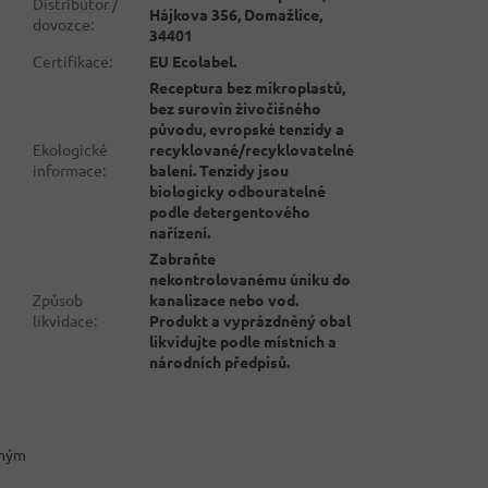
Distributor /
Hájkova 356, Domažlice,
dovozce
:
34401
Certifikace
:
EU Ecolabel.
Receptura bez mikroplastů,
bez surovin živočišného
původu, evropské tenzidy a
Ekologické
recyklované/recyklovatelné
informace
:
balení. Tenzidy jsou
biologicky odbouratelné
podle detergentového
nařízení.
Zabraňte
nekontrolovanému úniku do
Způsob
kanalizace nebo vod.
likvidace
:
Produkt a vyprázdněný obal
likvidujte podle místních a
národních předpisů.
chým