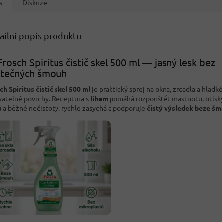
s
Diskuze
ailní popis produktu
Frosch Spiritus čistič skel 500 ml — jasný lesk bez
ytečných šmouh
ch Spiritus čistič skel 500 ml
je praktický sprej na okna, zrcadla a hladk
atelné povrchy. Receptura s
lihem
pomáhá rozpouštět mastnotu, otisk
ů a běžné nečistoty, rychle zasychá a podporuje
čistý výsledek beze š