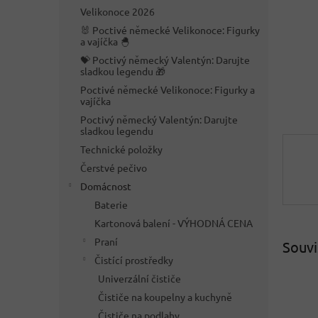
n
Velikonoce 2026
e
🐰 Poctivé německé Velikonoce: Figurky
l
a vajíčka 🐣
💝 Poctivý německý Valentýn: Darujte
sladkou legendu 🎁
Poctivé německé Velikonoce: Figurky a
vajíčka
Poctivý německý Valentýn: Darujte
sladkou legendu
Technické položky
Čerstvé pečivo
Domácnost
Baterie
Kartonová balení - VÝHODNÁ CENA
Praní
Souvi
Čistící prostředky
Univerzální čističe
Čističe na koupelny a kuchyně
Čističe na podlahy