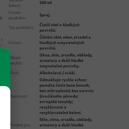
500 ml
balení
:
Forma
Sprej.
produktu
:
ch
Čistič skel a hladkých
Typ produktu
:
povrchů.
Čištění skel, oken, zrcadel a
 i
Určení
:
hladkých omyvatelných
.
povrchů.
Okna, sklo, zrcadla, obklady,
Oblast
armatury a další hladké
použití
:
omyvatelné povrchy.
Vůně
:
Alkoholová / svěží.
Odmašťuje; rychle schne;
pomáhá čistit beze šmouh;
bez mikroplastů; bez surovin
Vlastnosti
:
živočišného původu;
evropské tenzidy;
recyklované a
recyklovatelné balení.
Sklo, okna, zrcadla, obklady,
Vhodné pro
:
armatury a další hladké