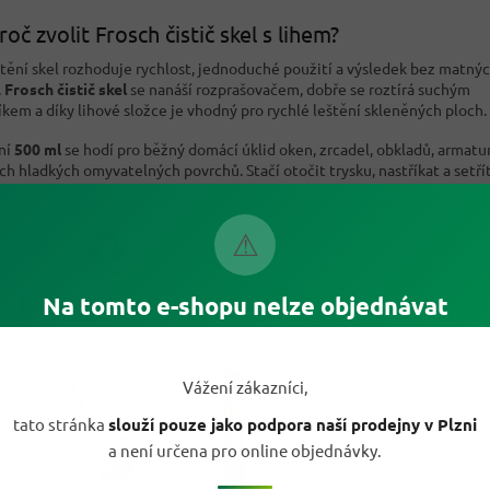
roč zvolit Frosch čistič skel s lihem?
štění skel rozhoduje rychlost, jednoduché použití a výsledek bez matný
.
Frosch čistič skel
se nanáší rozprašovačem, dobře se roztírá suchým
íkem a díky lihové složce je vhodný pro rychlé leštění skleněných ploch.
ní
500 ml
se hodí pro běžný domácí úklid oken, zrcadel, obkladů, armatur
ích hladkých omyvatelných povrchů. Stačí otočit trysku, nastříkat a setřít
⚠
Na tomto e-shopu nelze objednávat
Vážení zákazníci,
tato stránka
slouží pouze jako podpora naší prodejny v Plzni
a není určena pro online objednávky.