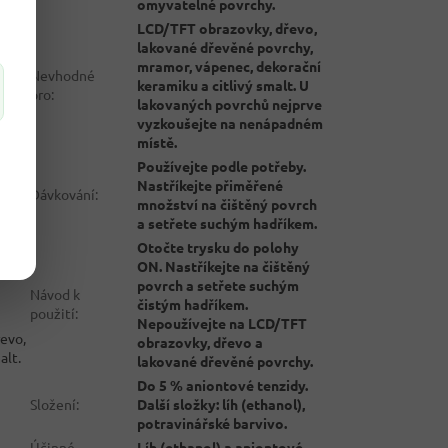
omyvatelné povrchy.
LCD/TFT obrazovky, dřevo,
lakované dřevěné povrchy,
mramor, vápenec, dekorační
Nevhodné
keramiku a citlivý smalt. U
pro
:
lakovaných povrchů nejprve
vyzkoušejte na nenápadném
místě.
Používejte podle potřeby.
Nastříkejte přiměřené
Dávkování
:
množství na čištěný povrch
a setřete suchým hadříkem.
Otočte trysku do polohy
ON. Nastříkejte na čištěný
povrch a setřete suchým
Návod k
čistým hadříkem.
použití
:
Nepoužívejte na LCD/TFT
řevo,
obrazovky, dřevo a
alt.
lakované dřevěné povrchy.
Do 5 % aniontové tenzidy.
Složení
:
Další složky: líh (ethanol),
potravinářské barvivo.
Účinné
Líh (ethanol) a aniontové