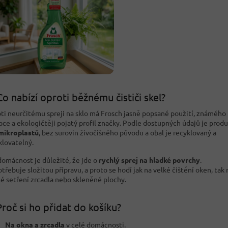
Co nabízí oproti běžnému čističi skel?
ti neurčitému spreji na sklo má Frosch jasně popsané použití, známého
bce a ekologičtěji pojatý profil značky. Podle dostupných údajů je prod
mikroplastů
, bez surovin živočišného původu a obal je recyklovaný a
klovatelný.
domácnost je důležité, že jde o
rychlý sprej na hladké povrchy
.
třebuje složitou přípravu, a proto se hodí jak na velké čištění oken, tak 
lé setření zrcadla nebo skleněné plochy.
roč si ho přidat do košíku?
Na okna a zrcadla
v celé domácnosti.