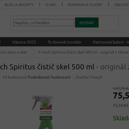
BLOG A RECEPTY
O NÁS
DOPRAVA & PLATBY
OBCHOD
HLEDAT
J
Vánoce 2025
% slevové tornádo
Kartonová balení 
tiče oken a skel
Frosch Spiritus čistič skel 500 ml
- originál z Něm
ch Spiritus čistič skel 500 ml
- originá
Průměrné
19 hodnocení
Podrobnosti hodnocení
Značka:
Frosch
hodnocení
produktu
107,70 K
75,
je
3,7
z
Měrná
15,10 Kč
5
cena:
hvězdiček.
Skla