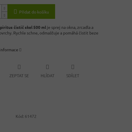
Přidat do košíku
iritus čistič skel 500 ml
je sprej na okna, zrcadla a
ovrchy. Rychle schne, odmašťuje a pomáhá čistit beze
 informace
ZEPTAT SE
HLÍDAT
SDÍLET
Kód:
61472