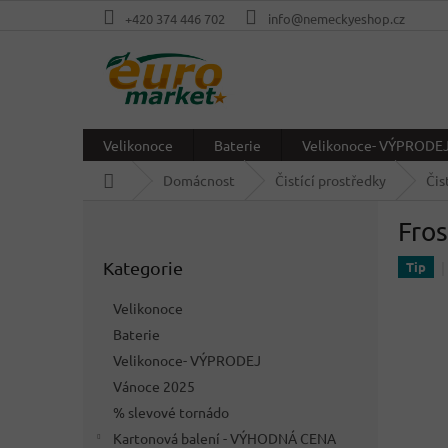
Přejít
+420 374 446 702
info@nemeckyeshop.cz
na
obsah
Velikonoce
Baterie
Velikonoce- VÝPRODE
Domů
Domácnost
Čistící prostředky
Čis
P
Fros
o
Přeskočit
s
Kategorie
kategorie
Tip
t
r
Velikonoce
a
Baterie
n
Velikonoce- VÝPRODEJ
n
í
Vánoce 2025
p
% slevové tornádo
a
Kartonová balení - VÝHODNÁ CENA