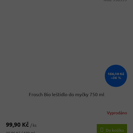
156,10 Kč
–36 %
Frosch Bio leštidlo do myčky 750 ml
Vyprodáno
99,90 Kč
/ ks
Do košíku
Měrná
10,86 Kč / 100 ml