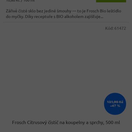
cena:
Zářivě čisté sklo bez jediné šmouhy — to je Frosch Bio leštidlo
do myčky. Díky receptuře s BIO alkoholem zajišťuje...
Kód:
61472
131,90 Kč
–47 %
Frosch Citrusový čistič na koupelny a sprchy, 500 ml