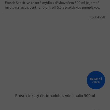
Frosch Sensitive tekuté mýdlo s dávkovačem 300 ml je jemné
mýdlo na ruce s panthenolem, pH 5,5 a praktickou pumpičkou.
Kód:
4558
83,50 Kč
–16 %
Frosch tekutý čistič nádobí s vůní malin 500ml