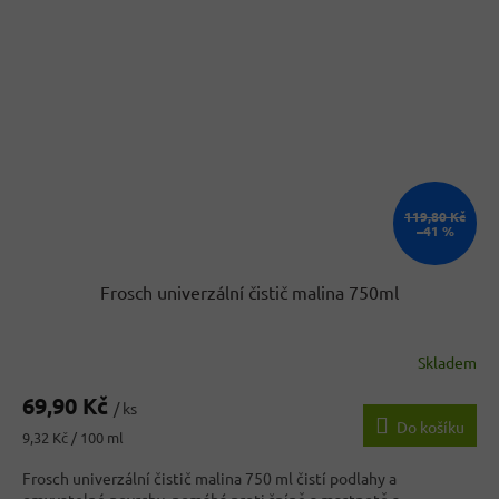
119,80 Kč
–41 %
Frosch univerzální čistič malina 750ml
Skladem
69,90 Kč
/ ks
Do košíku
Měrná
9,32 Kč / 100 ml
cena:
Frosch univerzální čistič malina 750 ml čistí podlahy a