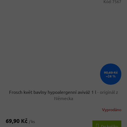
Kód:
7567
95,60 Kč
–26 %
Frosch květ bavlny hypoalergenní aviváž 1 l
- originál z
Německa
Vyprodáno
Průměrné
hodnocení
69,90 Kč
produktu
/ ks
Do košíku
je