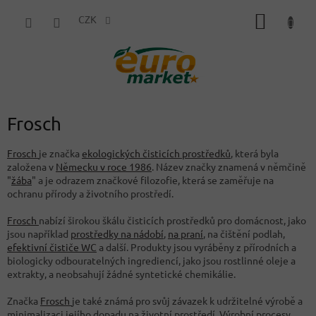
Přejít
NÁKUP
na
CZK
obsah
KOŠÍK
Frosch
Frosch
je značka
ekologických čisticích prostředků
, která byla
založena v
Německu v roce 1986
. Název značky znamená v němčině
"
žába
" a je odrazem značkové filozofie, která se zaměřuje na
ochranu přírody a životního prostředí.
Frosch
nabízí širokou škálu čisticích prostředků pro domácnost, jako
jsou například
prostředky na nádobí
,
na praní
, na čištění podlah,
efektivní čističe WC
a další. Produkty jsou vyráběny z přírodních a
biologicky odbouratelných ingrediencí, jako jsou rostlinné oleje a
extrakty, a neobsahují žádné syntetické chemikálie.
Značka
Frosch
je také známá pro svůj závazek k udržitelné výrobě a
minimalizaci jejího dopadu na životní prostředí. Výrobní procesy