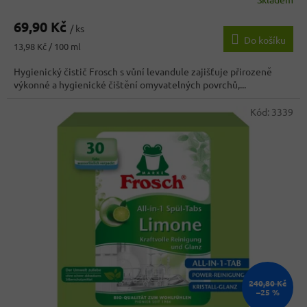
69,90 Kč
/ ks
Do košíku
Měrná
13,98 Kč / 100 ml
cena:
Hygienický čistič Frosch s vůní levandule zajišťuje přirozeně
výkonné a hygienické čištění omyvatelných povrchů,...
Kód:
3339
240,80 Kč
–25 %