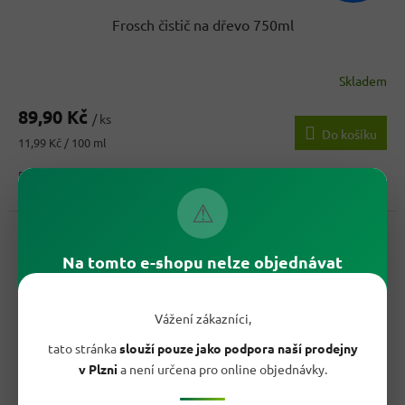
Frosch čistič na dřevo 750ml
Skladem
Průměrné
hodnocení
89,90 Kč
produktu
/ ks
Do košíku
je
Měrná
11,99 Kč / 100 ml
5,0
cena:
z
Frosch čistič na dřevo 750 ml čistí a pečuje o dřevěné podlahy,
5
nábytek i omyvatelné povrchy. Receptura s borovicí a...
hvězdiček.
⚠
Kód:
64541
Na tomto e-shopu nelze objednávat
Vážení zákazníci,
tato stránka
slouží pouze jako podpora naší prodejny
v Plzni
a není určena pro online objednávky.