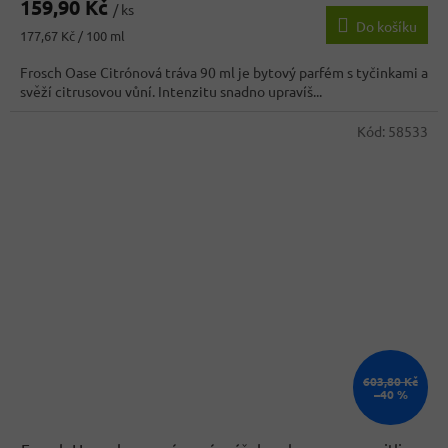
159,90 Kč
produktu
/ ks
Do košíku
je
Měrná
177,67 Kč / 100 ml
3,2
cena:
z
Frosch Oase Citrónová tráva 90 ml je bytový parfém s tyčinkami a
5
svěží citrusovou vůní. Intenzitu snadno upravíš...
hvězdiček.
Kód:
58533
603,80 Kč
–40 %