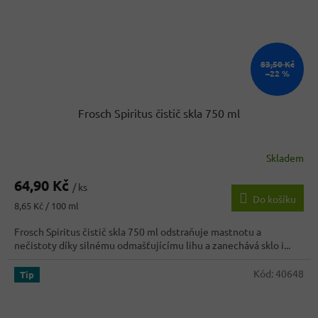
83,50 Kč
–22 %
Frosch Spiritus čistič skla 750 ml
Skladem
Průměrné
hodnocení
64,90 Kč
produktu
/ ks
Do košíku
je
Měrná
8,65 Kč / 100 ml
3,0
cena:
z
Frosch Spiritus čistič skla 750 ml odstraňuje mastnotu a
5
nečistoty díky silnému odmašťujícímu lihu a zanechává sklo i...
hvězdiček.
Kód:
40648
Tip