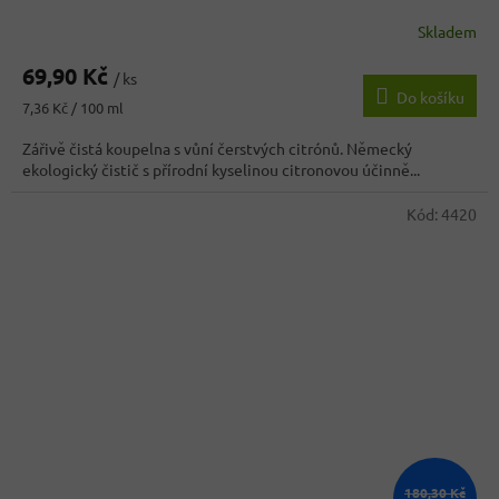
Skladem
69,90 Kč
/ ks
Do košíku
Měrná
7,36 Kč / 100 ml
cena:
Zářivě čistá koupelna s vůní čerstvých citrónů. Německý
ekologický čistič s přírodní kyselinou citronovou účinně...
Kód:
4420
180,30 Kč