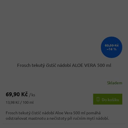
83,50 Kč
–16 %
Frosch tekutý čistič nádobí ALOE VERA 500 ml
Skladem
69,90 Kč
/ ks
Do košíku
Měrná
13,98 Kč / 100 ml
cena:
Frosch tekutý čistič nádobí Aloe Vera 500 ml pomáhá
odstraňovat mastnotu a nečistoty při ručním mytí nádobí.