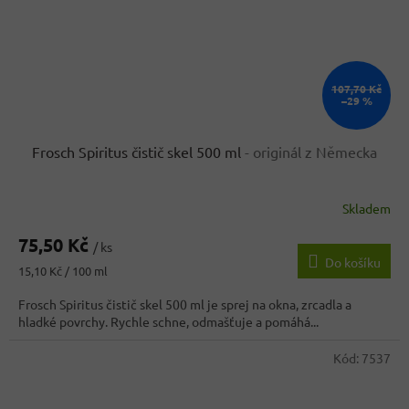
107,70 Kč
–29 %
Frosch Spiritus čistič skel 500 ml
- originál z Německa
Skladem
Průměrné
hodnocení
75,50 Kč
produktu
/ ks
Do košíku
je
Měrná
15,10 Kč / 100 ml
3,7
cena:
z
Frosch Spiritus čistič skel 500 ml je sprej na okna, zrcadla a
5
hladké povrchy. Rychle schne, odmašťuje a pomáhá...
hvězdiček.
Kód:
7537