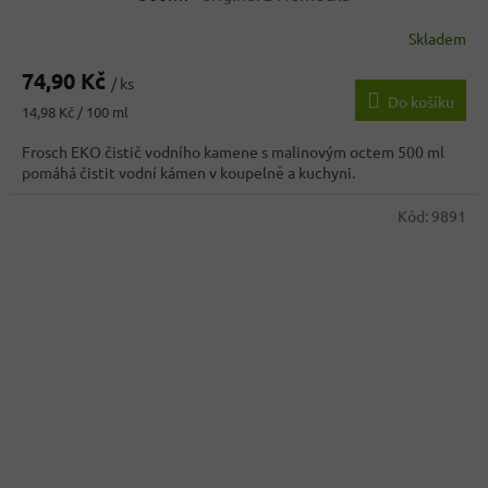
Skladem
Průměrné
hodnocení
74,90 Kč
produktu
/ ks
Do košíku
je
Měrná
14,98 Kč / 100 ml
3,6
cena:
z
Frosch EKO čistič vodního kamene s malinovým octem 500 ml
5
pomáhá čistit vodní kámen v koupelně a kuchyni.
hvězdiček.
Kód:
9891