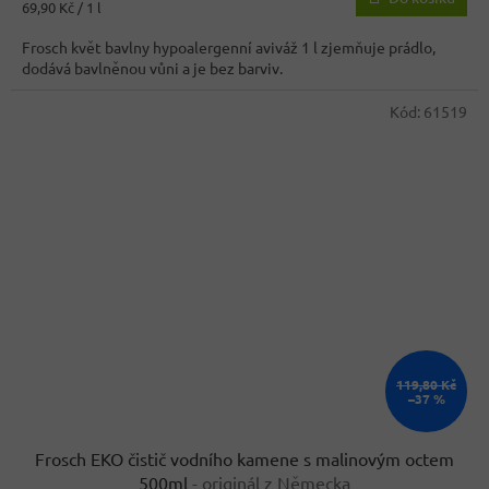
Měrná
69,90 Kč / 1 l
4,2
cena:
z
Frosch květ bavlny hypoalergenní aviváž 1 l zjemňuje prádlo,
5
dodává bavlněnou vůni a je bez barviv.
hvězdiček.
Kód:
61519
119,80 Kč
–37 %
Frosch EKO čistič vodního kamene s malinovým octem
500ml
- originál z Německa