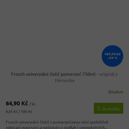
107,70 Kč
–39 %
Frosch univerzální čistič pomeranč 750ml
- originál z
Německa
Skladem
Průměrné
hodnocení
64,90 Kč
produktu
/ ks
Do košíku
je
Měrná
8,65 Kč / 100 ml
3,7
cena:
z
Frosch univerzální čistič s pomerančovou vůní spolehlivě
5
odstraní mastnotu a nečistoty z podlah i omyvatelných...