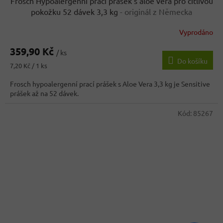
Frosch Hypoalergenní prací prášek s aloe vera pro citlivou
pokožku 52 dávek 3,3 kg
- originál z Německa
Vyprodáno
359,90 Kč
/ ks
Do košíku
Měrná
7,20 Kč / 1 ks
cena:
Frosch hypoalergenní prací prášek s Aloe Vera 3,3 kg je Sensitive
prášek až na 52 dávek.
Kód:
85267