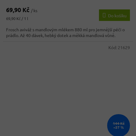
hodnocení
69,90 Kč
produktu
/ ks
Do košíku
je
Měrná
69,90 Kč / 1 l
3,9
cena:
z
Frosch aviváž s mandlovým mlékem 880 ml pro jemnější péči o
5
prádlo. Až 40 dávek, hebký dotek a měkká mandlová vůně.
hvězdiček.
Kód:
21629
144 Kč
–37 %