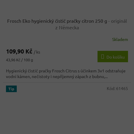
Frosch Eko hygienický čistič pračky citron 250 g
- originál
z Německa
Skladem
Průměrné
hodnocení
109,90 Kč
produktu
/ ks
Do košíku
je
Měrná
43,96 Kč / 100 g
3,5
cena:
z
Hygienický čistič pračky Frosch Citrus s účinkem 3v1 odstraňuje
5
vodní kámen, nečistoty i nepříjemný zápach z bubnu,...
hvězdiček.
Kód:
61465
Tip