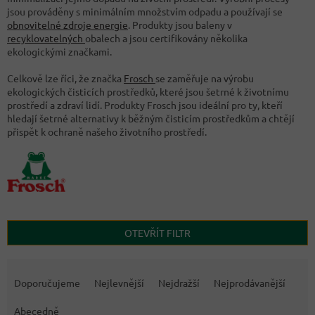
jsou prováděny s minimálním množstvím odpadu a používají se
obnovitelné zdroje energie
. Produkty jsou baleny v
recyklovatelných
obalech a jsou certifikovány několika
ekologickými značkami.
Celkově lze říci, že značka
Frosch
se zaměřuje na výrobu
ekologických čisticích prostředků, které jsou šetrné k životnímu
prostředí a zdraví lidí. Produkty Frosch jsou ideální pro ty, kteří
hledají šetrné alternativy k běžným čisticím prostředkům a chtějí
přispět k ochraně našeho životního prostředí.
OTEVŘÍT FILTR
Ř
a
Doporučujeme
Nejlevnější
Nejdražší
Nejprodávanější
z
e
Abecedně