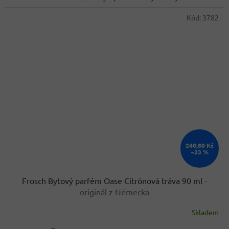
hvězdiček.
Kód:
3782
240,80 Kč
–33 %
Frosch Bytový parfém Oase Citrónová tráva 90 ml
-
originál z Německa
Skladem
Průměrné
hodnocení