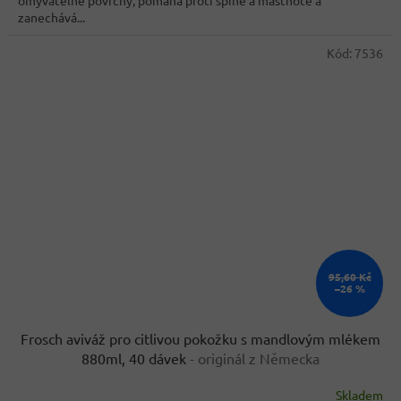
omyvatelné povrchy, pomáhá proti špíně a mastnotě a
zanechává...
Kód:
7536
95,60 Kč
–26 %
Frosch aviváž pro citlivou pokožku s mandlovým mlékem
880ml, 40 dávek
- originál z Německa
Skladem
Průměrné