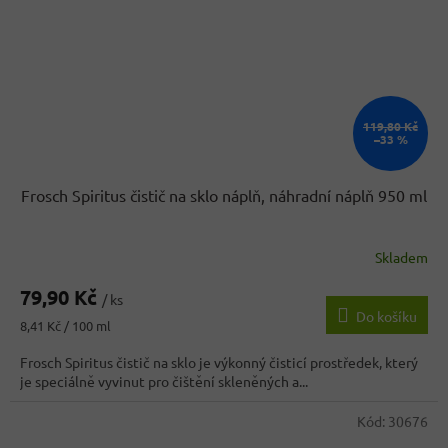
119,80 Kč
–33 %
Frosch Spiritus čistič na sklo náplň, náhradní náplň 950 ml
Skladem
Průměrné
hodnocení
79,90 Kč
produktu
/ ks
Do košíku
je
Měrná
8,41 Kč / 100 ml
2,6
cena:
z
Frosch Spiritus čistič na sklo je výkonný čisticí prostředek, který
5
je speciálně vyvinut pro čištění skleněných a...
hvězdiček.
Kód:
30676