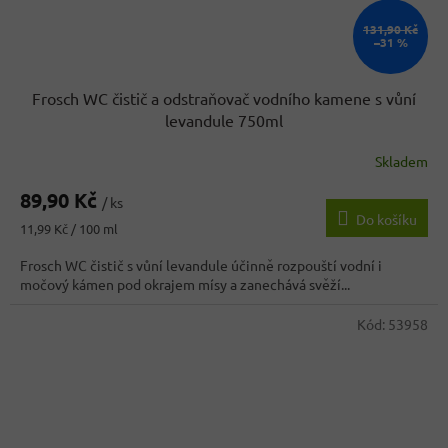
131,90 Kč
–31 %
Frosch WC čistič a odstraňovač vodního kamene s vůní
levandule 750ml
Skladem
Průměrné
hodnocení
89,90 Kč
produktu
/ ks
Do košíku
je
Měrná
11,99 Kč / 100 ml
4,3
cena:
z
Frosch WC čistič s vůní levandule účinně rozpouští vodní i
5
močový kámen pod okrajem mísy a zanechává svěží...
hvězdiček.
Kód:
53958