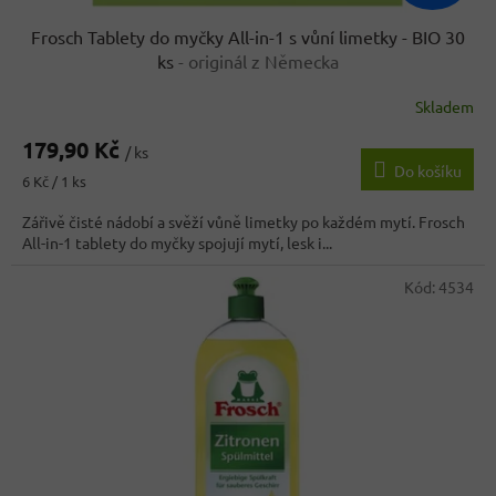
Frosch Tablety do myčky All-in-1 s vůní limetky - BIO 30
ks
- originál z Německa
Skladem
Průměrné
hodnocení
179,90 Kč
produktu
/ ks
Do košíku
je
Měrná
6 Kč / 1 ks
3,7
cena:
z
Zářivě čisté nádobí a svěží vůně limetky po každém mytí. Frosch
5
All-in-1 tablety do myčky spojují mytí, lesk i...
hvězdiček.
Kód:
4534