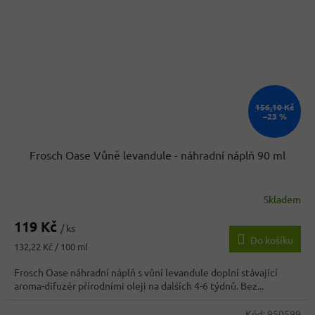
156,10 Kč
–23 %
Frosch Oase Vůně levandule - náhradní náplň 90 ml
Skladem
119 Kč
/ ks
Do košíku
Měrná
132,22 Kč / 100 ml
cena:
Frosch Oase náhradní náplň s vůní levandule doplní stávající
aroma-difuzér přírodními oleji na dalších 4-6 týdnů. Bez...
Kód:
950599