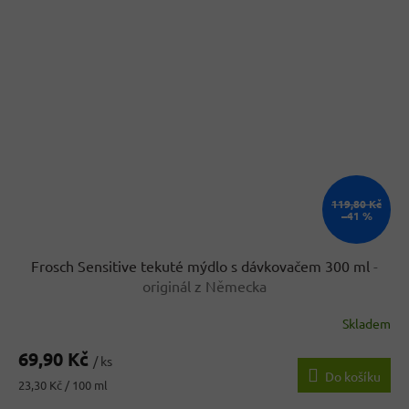
119,80 Kč
–41 %
Frosch Sensitive tekuté mýdlo s dávkovačem 300 ml
-
originál z Německa
Skladem
69,90 Kč
/ ks
Do košíku
Měrná
23,30 Kč / 100 ml
cena: