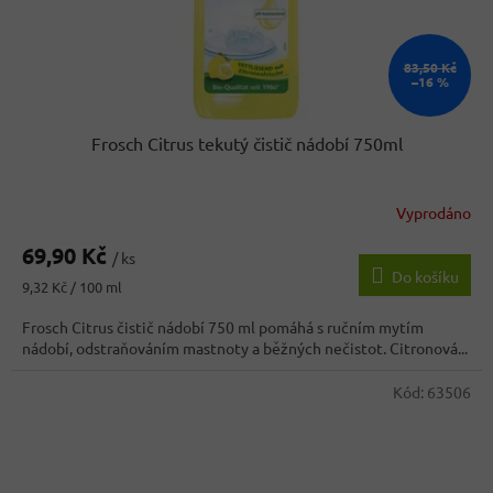
83,50 Kč
–16 %
Frosch Citrus tekutý čistič nádobí 750ml
Vyprodáno
Průměrné
hodnocení
69,90 Kč
produktu
/ ks
Do košíku
je
Měrná
9,32 Kč / 100 ml
3,5
cena:
z
Frosch Citrus čistič nádobí 750 ml pomáhá s ručním mytím
5
nádobí, odstraňováním mastnoty a běžných nečistot. Citronová...
hvězdiček.
Kód:
63506