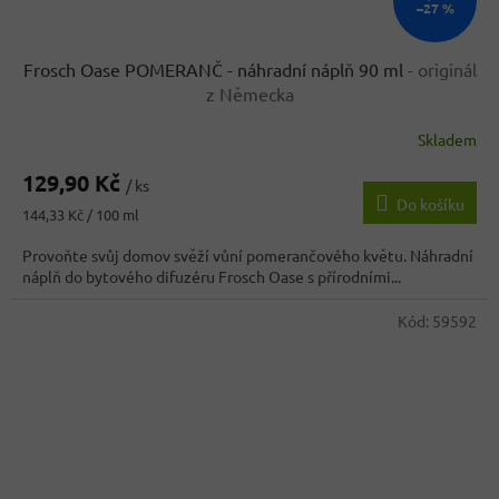
–27 %
Frosch Oase POMERANČ - náhradní náplň 90 ml
- originál
z Německa
Skladem
Průměrné
hodnocení
129,90 Kč
produktu
/ ks
Do košíku
je
Měrná
144,33 Kč / 100 ml
4,7
cena:
z
Provoňte svůj domov svěží vůní pomerančového květu. Náhradní
5
náplň do bytového difuzéru Frosch Oase s přírodními...
hvězdiček.
Kód:
59592