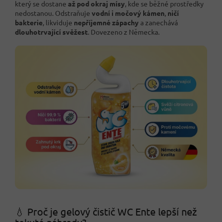
který se dostane
až pod okraj mísy
, kde se běžné prostředky
nedostanou. Odstraňuje
vodní i močový kámen
,
ničí
bakterie
, likviduje
nepříjemné zápachy
a zanechává
dlouhotrvající svěžest
. Dovezeno z Německa.
💧 Proč je gelový čistič WC Ente lepší než