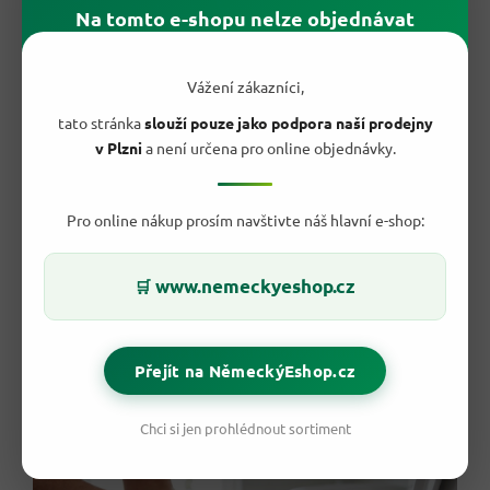
Na tomto e-shopu nelze objednávat
Vážení zákazníci,
tato stránka
slouží pouze jako podpora naší prodejny
v Plzni
a není určena pro online objednávky.
✅ Proč si WC Ente 5v1 zamilujete?
Pro online nákup prosím navštivte náš hlavní e-shop:
Zahnuté kachní hrdlo
pro přesnou aplikaci pod okraj
mísy
Odstraňuje vodní i močový kámen
i zaschlé usazeniny
www.nemeckyeshop.cz
🛒
Ničí bakterie
a zajišťuje důkladnou hygienu WC
Neutralizuje nepříjemné zápachy
místo jejich
pouhého překrytí
Svěží citronová vůně
s dlouhotrvajícím účinkem
Přejít na NěmeckýEshop.cz
Hustý gel
, který drží na stěnách a působí déle
Vydatné balení 750 ml
vystačí na mnoho čištění
Německá kvalita
od výrobce SC Johnson
Chci si jen prohlédnout sortiment