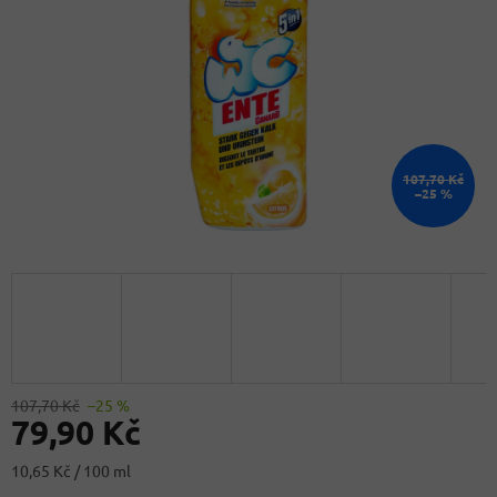
107,70 Kč
–25 %
107,70 Kč
–25 %
79,90 Kč
Měrná
10,65 Kč / 100 ml
cena: