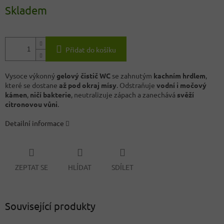
Skladem
Přidat do košíku
Vysoce výkonný
gelový čistič WC
se zahnutým
kachním hrdlem
,
které se dostane
až pod okraj mísy
. Odstraňuje
vodní i močový
kámen
,
ničí bakterie
, neutralizuje zápach a zanechává
svěží
citronovou vůni
.
Detailní informace
ZEPTAT SE
HLÍDAT
SDÍLET
Související produkty