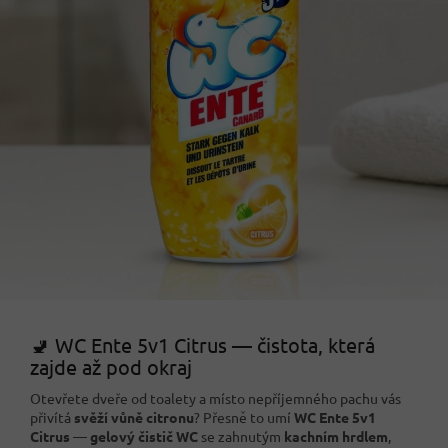
🚽 WC Ente 5v1 Citrus — čistota, která
zajde až pod okraj
Otevřete dveře od toalety a místo nepříjemného pachu vás
přivítá
svěží vůně citronu
? Přesně to umí
WC Ente 5v1
Citrus
—
gelový čistič WC
se zahnutým
kachním hrdlem
,