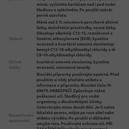
minut, vyčistěte kartáčem nad i pod vodní
hladinou a spláchněte. Po použití uzávěr
pevně uzavřete.
Méně než 5 % neiontové povrchově aktivní
látky, dezinfekční prostředky, vonné látky.
Obsahuje alkoholy C13-15, rozvětvené a
Složení
:
lineární, ethoxylované (EO8), kyselinu
mravenčí a kvartérní amonné sloučeniny:
benzyl-C12-18-alkyldimethyl chloridy a di-
C8-10-alkyldimethyl chloridy.
Účinné
kvartérní amonné sloučeniny, kyselina
složky
:
mravenčí, neiontové tenzidy
Biocidní přípravky používejte opatrně. Před
použitím si vždy přečtěte etiketu a
informace o přípravku. Biocidní číslo: N-
69679. NEBEZPEČÍ. Způsobuje vážné
poškození očí. Škodlivý pro vodní
organismy, s dlouhodobými účinky.
Uchovávejte mimo dosah dětí. Je-li nutná
lékařská pomoc, mějte po ruce obal nebo
Bezpečnostní
etiketu výrobku. Po použití si důkladně
upozornění
:
umyjte ruce. Používejte ochranu očí. PŘI
ZASAŽENÍ OČÍ: několik minut opatrně