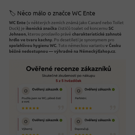
🏷️ Něco málo o značce WC Ente
WC Ente
(v některých zemích známá jako Canard nebo Toilet
Duck) je
ikonická značka
čističů toalet od koncernu
SC
Johnson
, kterou proslavilo právě
charakteristické zahnuté
hrdlo ve tvaru kachny
. Po desetiletí je synonymem pro
spolehlivou hygienu WC
. Tuto německou variantu
v Česku
běžně nedostupnou — výhradně na NěmeckýEshop.cz
.