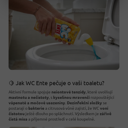
🍋 Jak WC Ente pečuje o vaši toaletu?
Aktivní formule spojuje
neiontové tenzidy
, které uvolňují
mastnotu a nečistoty
, s
kyselinou mravenčí
rozpouštějící
vápenaté a močové usazeniny
.
Dezinfekční složky
se
postarají o
bakterie
a citrusová vůně zajistí, že WC
voní
čistotou
ještě dlouho po spláchnutí. Výsledkem je
zářivě
čistá mísa
a příjemné prostředí v celé koupelně.