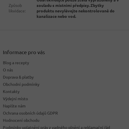
Způsob
souladu s místními předpisy. Zbytky
likvidace
:
produktu nevylévejte nekontrolovaně do
kanalizace nebo vod.
Z
á
p
a
Informace pro vás
t
Blog a recepty
í
O nás
Doprava & platby
Obchodní podmínky
Kontakty
Výdejní místo
Napište nám
Ochrana osobních údajů GDPR
Hodnocení obchodu
Podmínky uplatnění práv z vadného plnění a reklamační řád