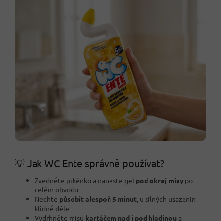
💡 Jak WC Ente správně používat?
Zvedněte prkénko a naneste gel
pod okraj mísy
po
celém obvodu
Nechte
působit alespoň 5 minut
, u silných usazenin
klidně déle
Vydrhněte mísu
kartáčem nad i pod hladinou
a