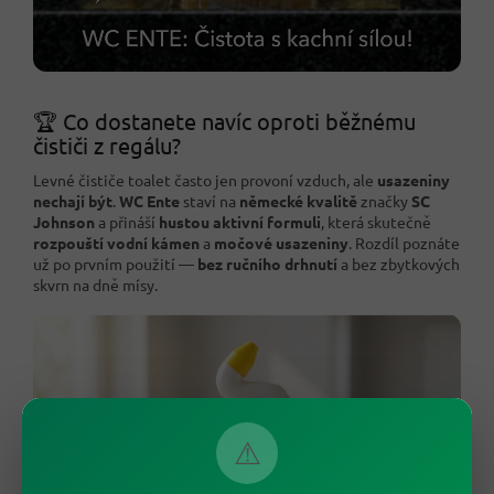
🏆 Co dostanete navíc oproti běžnému
čističi z regálu?
Levné čističe toalet často jen provoní vzduch, ale
usazeniny
nechají být
.
WC Ente
staví na
německé kvalitě
značky
SC
Johnson
a přináší
hustou aktivní formuli
, která skutečně
rozpouští vodní kámen
a
močové usazeniny
. Rozdíl poznáte
už po prvním použití —
bez ručního drhnutí
a bez zbytkových
skvrn na dně mísy.
⚠