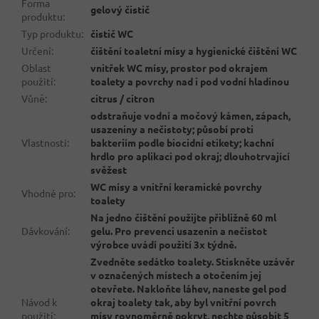
Forma
gelový čistič
produktu
:
Typ produktu
:
čistič WC
Určení
:
čištění toaletní mísy a hygienické čištění WC
Oblast
vnitřek WC mísy, prostor pod okrajem
použití
:
toalety a povrchy nad i pod vodní hladinou
Vůně
:
citrus / citron
odstraňuje vodní a močový kámen, zápach,
usazeniny a nečistoty; působí proti
Vlastnosti
:
bakteriím podle biocidní etikety; kachní
hrdlo pro aplikaci pod okraj; dlouhotrvající
svěžest
WC mísy a vnitřní keramické povrchy
Vhodné pro
:
toalety
Na jedno čištění použijte přibližně 60 ml
Dávkování
:
gelu. Pro prevenci usazenin a nečistot
výrobce uvádí použití 3x týdně.
Zvedněte sedátko toalety. Stiskněte uzávěr
v označených místech a otočením jej
otevřete. Nakloňte láhev, naneste gel pod
Návod k
okraj toalety tak, aby byl vnitřní povrch
použití
:
mísy rovnoměrně pokryt, nechte působit 5