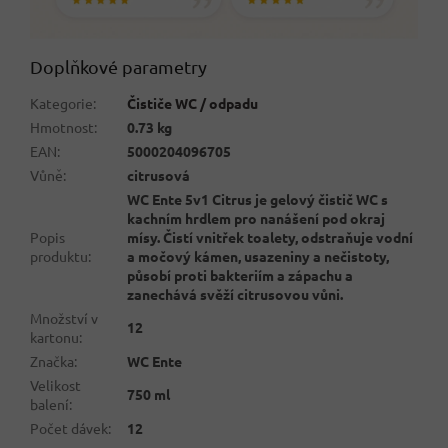
Doplňkové parametry
Kategorie
:
Čističe WC / odpadu
Hmotnost
:
0.73 kg
EAN
:
5000204096705
Vůně
:
citrusová
WC Ente 5v1 Citrus je gelový čistič WC s
kachním hrdlem pro nanášení pod okraj
Popis
mísy. Čistí vnitřek toalety, odstraňuje vodní
produktu
:
a močový kámen, usazeniny a nečistoty,
působí proti bakteriím a zápachu a
zanechává svěží citrusovou vůni.
Množství v
12
kartonu
:
Značka
:
WC Ente
Velikost
750 ml
balení
:
Počet dávek
:
12