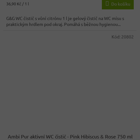
je
Měrná
36,90 Kč / 1 l
Do košíku
4,2
cena:
z
G&G WC čistič s vůní citrónu 1 l je gelový čistič na WC mísu s
5
praktickým hrdlem pod okraj. Pomáhá s běžnou hygienou...
hvězdiček.
Kód:
20802
Ambi Pur aktivní WC čistič - Pink Hibiscus & Rose 750 ml