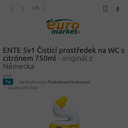
Přejít
NÁKUP
na
CZK
obsah
KOŠÍK
ENTE 5v1 Čistící prostředek na WC s
citrónem 750ml
- originál z
Německa
6705
Průměrné
Neohodnoceno
Podrobnosti hodnocení
Tip
hodnocení
Značka:
WC Ente
produktu
je
0,0
z
5
hvězdiček.