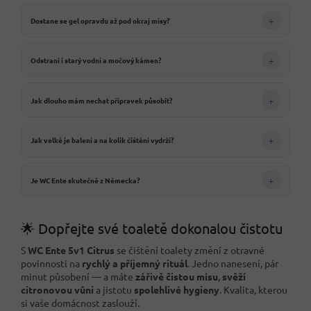
+
Dostane se gel opravdu až pod okraj mísy?
+
Odstraní i starý vodní a močový kámen?
+
Jak dlouho mám nechat přípravek působit?
+
Jak velké je balení a na kolik čištění vydrží?
+
Je WC Ente skutečně z Německa?
🌟 Dopřejte své toaletě dokonalou čistotu
S
WC Ente 5v1 Citrus
se čištění toalety změní z otravné
povinnosti na
rychlý a příjemný rituál
. Jedno nanesení, pár
minut působení — a máte
zářivě čistou mísu
,
svěží
citronovou vůni
a jistotu
spolehlivé hygieny
. Kvalita, kterou
si vaše domácnost zaslouží.