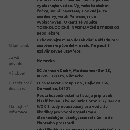
vyplachujte vodou. Vyjměte kontaktní
čočky, jsou-li nasazeny a pokud je lze
snadno vyjmout. Pokračujte ve
vyplachování. Okamžitě volejte
TOXIKOLOGICKÉ INFORMAČNÍ STŘEDISKO
nebo lékaře.
Uchovávejte mimo dosah dětí a skladujte v
Skladování
:
uzavřeném původním obalu. Po použití
uzávěr pevně uzavřete.
Země
Německo
původu
:
SC Johnson GmbH, Mettmanner Str. 25,
Výrobce
:
40699 Erkrath, Německo
Distributor /
Euro Market Group s.r.o., Hájkova 356,
dovozce
:
Domažlice, 34401
Podle bezpečnostního listu je přípravek
klasifikován jako Aquatic Chronic 3 / H412 a
Ekologické
WGK 2, tedy nebezpečný pro vodu. Je
informace
:
škodlivý pro vodní organismy s
dlouhodobými účinky; zamezte úniku do
životního prostředí.
Obal likvidujte pouze zcela vyprázdněný a v