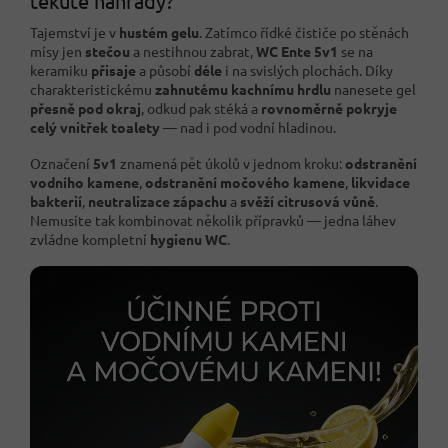
tekuté náhrady?
Tajemství je v
hustém gelu
. Zatímco řídké čističe po stěnách
mísy jen
stečou
a nestihnou zabrat,
WC Ente 5v1
se na
keramiku
přisaje
a působí
déle
i na svislých plochách. Díky
charakteristickému
zahnutému kachnímu hrdlu
nanesete gel
přesně pod okraj
, odkud pak stéká a
rovnoměrně pokryje
celý vnitřek toalety
— nad i pod vodní hladinou.
Označení
5v1
znamená pět úkolů v jednom kroku:
odstranění
vodního kamene
,
odstranění močového kamene
,
likvidace
bakterií
,
neutralizace zápachu
a
svěží citrusová vůně
.
Nemusíte tak kombinovat několik přípravků — jedna láhev
zvládne kompletní
hygienu WC
.