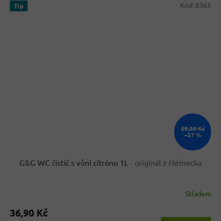
Kód:
8365
Tip
59,30 Kč
–37 %
G&G WC čistič s vůní citrónu 1L
- originál z Německa
Skladem
Průměrné
hodnocení
36,90 Kč
produktu