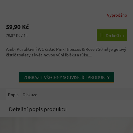
Vyprodáno
Průměrné
hodnocení
59,90 Kč
produktu
je
Měrná
79,87 Kč / 1 l
Do košíku
4,3
cena:
z
Ambi Pur aktivní WC čistič Pink Hibiscus & Rose 750 ml je gelový
5
čistič toalety s květinovou vůní ibišku a růže....
hvězdiček.
ZOBRAZIT VŠECHNY SOUVISEJÍCÍ PRODUKTY
Popis
Diskuze
Detailní popis produktu