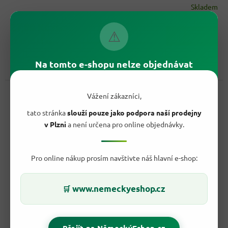
Skladem
27,80 Kč
/ ks
⚠
Do košíku
Měrná
27,80 Kč / 1 ks
cena:
WC Ente Čistící Blok na WC Citrus 3in1 je efektivní a praktické
Na tomto e-shopu nelze objednávat
řešení pro udržení vaší toalety čisté a svěží. Tento...
Kód:
242522
Novinka
Vážení zákazníci,
tato stránka
slouží pouze jako podpora naší prodejny
v Plzni
a není určena pro online objednávky.
Pro online nákup prosím navštivte náš hlavní e-shop:
www.nemeckyeshop.cz
🛒
Přejít na NěmeckýEshop.cz