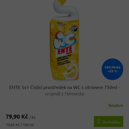
r
p
o
i
d
s
u
p
k
r
t
o
ů
d
u
k
t
ů
107,70 Kč
–25 %
ENTE 5v1 Čistící prostředek na WC s citrónem 750ml
-
originál z Německa
Skladem
79,90 Kč
/ ks
Do košíku
Měrná
10,65 Kč / 100 ml