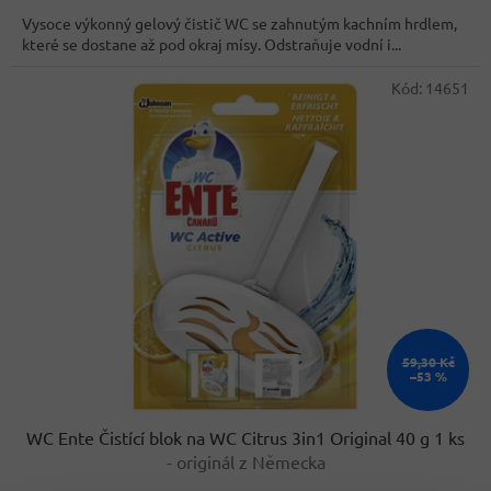
cena:
Vysoce výkonný gelový čistič WC se zahnutým kachním hrdlem,
které se dostane až pod okraj mísy. Odstraňuje vodní i...
Kód:
14651
59,30 Kč
–53 %
WC Ente Čistící blok na WC Citrus 3in1 Original 40 g 1 ks
- originál z Německa