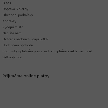
O nás
r
v
Doprava & platby
k
Obchodní podmínky
y
Kontakty
v
ý
Výdejní místo
p
Napište nám
i
Ochrana osobních údajů GDPR
s
u
Hodnocení obchodu
Podmínky uplatnění práv z vadného plnění a reklamační řád
Velkoobchod
Přijímáme online platby