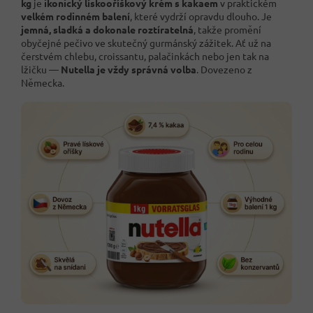
kg
je
ikonický lískooříškový krém s kakaem
v praktickém
velkém rodinném balení
, které vydrží opravdu dlouho. Je
jemná, sladká a dokonale roztíratelná
, takže promění
obyčejné pečivo ve skutečný gurmánský zážitek. Ať už na
čerstvém chlebu, croissantu, palačinkách nebo jen tak na
lžičku —
Nutella je vždy správná volba
. Dovezeno z
Německa.