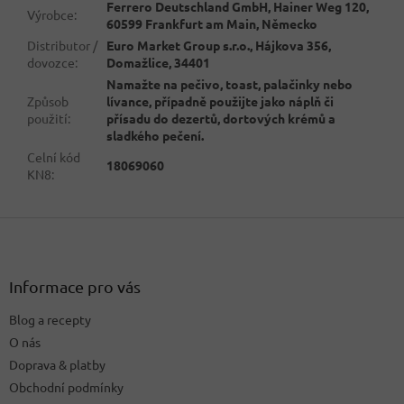
Ferrero Deutschland GmbH, Hainer Weg 120,
Výrobce
:
60599 Frankfurt am Main, Německo
Distributor /
Euro Market Group s.r.o., Hájkova 356,
dovozce
:
Domažlice, 34401
Namažte na pečivo, toast, palačinky nebo
Způsob
lívance, případně použijte jako náplň či
použití
:
přísadu do dezertů, dortových krémů a
sladkého pečení.
Celní kód
18069060
KN8
:
Z
á
p
a
Informace pro vás
t
Blog a recepty
í
O nás
Doprava & platby
Obchodní podmínky