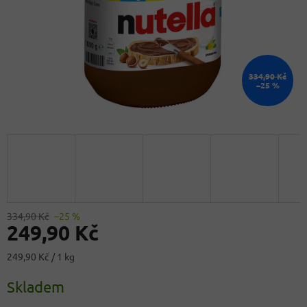
334,90 Kč
–25 %
334,90 Kč
–25 %
249,90 Kč
Měrná
249,90 Kč / 1 kg
cena:
Skladem