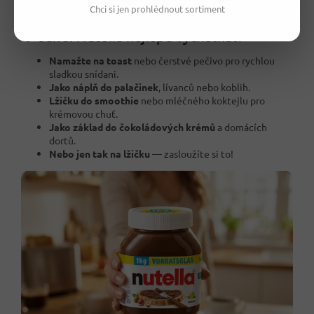
Chci si jen prohlédnout sortiment
💡 Jak si Nutellu nejlépe vychutnat?
Namažte na toast
nebo čerstvé pečivo pro rychlou
sladkou snídani.
Jako náplň do palačinek
, lívanců nebo koblih.
Lžičku do smoothie
nebo mléčného koktejlu pro
krémovou chuť.
Jako základ do čokoládových krémů
a domácích
dortů.
Nebo jen tak na lžičku
— zasloužíte si to!