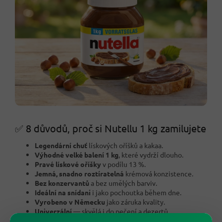
✅ 8 důvodů, proč si Nutellu 1 kg zamilujete
Legendární chuť
lískových oříšků a kakaa.
Výhodné velké balení 1 kg
, které vydrží dlouho.
Pravé lískové oříšky
v podílu 13 %.
Jemná, snadno roztíratelná
krémová konzistence.
Bez konzervantů
a bez umělých barviv.
Ideální na snídani
i jako pochoutka během dne.
Vyrobeno v Německu
jako záruka kvality.
Univerzální
— skvělá i do pečení a dezertů.