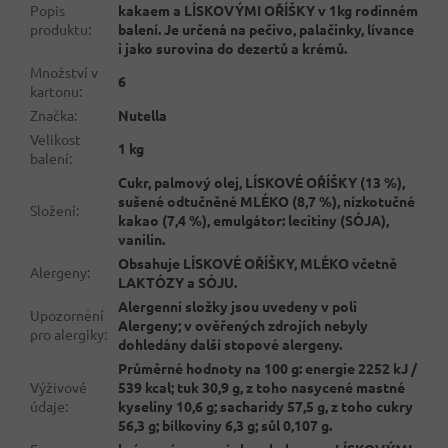
Popis
kakaem a LÍSKOVÝMI OŘÍŠKY v 1kg rodinném
produktu
:
balení. Je určená na pečivo, palačinky, lívance
i jako surovina do dezertů a krémů.
Množství v
6
kartonu
:
Značka
:
Nutella
Velikost
1 kg
balení
:
Cukr, palmový olej, LÍSKOVÉ OŘÍŠKY (13 %),
sušené odtučněné MLÉKO (8,7 %), nízkotučné
Složení
:
kakao (7,4 %), emulgátor: lecitiny (SÓJA),
vanilin.
Obsahuje LÍSKOVÉ OŘÍŠKY, MLÉKO včetně
Alergeny
:
LAKTÓZY a SÓJU.
Alergenní složky jsou uvedeny v poli
Upozornění
Alergeny; v ověřených zdrojích nebyly
pro alergiky
:
dohledány další stopové alergeny.
Průměrné hodnoty na 100 g: energie 2252 kJ /
Výživové
539 kcal; tuk 30,9 g, z toho nasycené mastné
údaje
:
kyseliny 10,6 g; sacharidy 57,5 g, z toho cukry
56,3 g; bílkoviny 6,3 g; sůl 0,107 g.