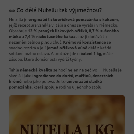
🥜 Co dělá Nutellu tak výjimečnou?
Nutella je
originální lískooříšková pomazánka s kakaem
,
jejíž receptura vznikla v Itálii a dnes se vyrábí i v Německu.
Obsahuje
13 % pravých lískových oříšků
,
8,7 % sušeného
mléka
a
7,4 % nízkotučného kakaa
, což jí dodává tu
nezaměnitelnou plnou chuť.
Krémová konzistence
se
snadno roztírá a její
jemná oříšková vůně
dělá z každé
snídaně malou oslavu. A protože jde o
balení 1 kg
, máte
zásobu, která domácnosti vydrží týdny.
Tahle
německá kvalita
se hodí nejen na pečivo — Nutella je
skvělá i jako
ingredience do dortů, muffinů, dezertních
krémů
nebo jako poleva. Je to
univerzální sladká
pomazánka
, která spojuje rodinu u jednoho stolu.