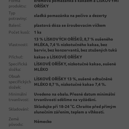
Forma
krémová pomazánka s kakaem a LÍSKOVÝMI
produktu
:
OŘÍŠKY
Typ
sladká pomazánka na pečivo a dezerty
potraviny
:
Balení
:
plastová dóza se šroubovacím víčkem
Počet kusů
:
1 ks
13 % LÍSKOVÝCH OŘÍŠKŮ, 8,7 % sušeného
Vlastnosti
:
MLÉKA, 7,4 % nízkotučného kakaa, bez
barviv, bez konzervantů, bez ztužených tuků
Příchuť
:
kakao a LÍSKOVÉ OŘÍŠKY
Specifická
LÍSKOVÉ OŘÍŠKY, nízkotučné kakao, sušené
složka
:
MLÉKO
Obsah
LÍSKOVÉ OŘÍŠKY 13 %, sušené odtučněné
specifických
MLÉKO 8,7 %, nízkotučné kakao 7,4 %.
složek
:
Minimální
Uvedeno na obalu. Přesné datum minimální
trvanlivost
:
trvanlivosti sdělíme na vyžádání.
Skladujte při 18-24 °C. Chraňte před přímým
Skladování
:
slunečním zářením, teplem a vlhkostí.
Země
Německo
původu
: