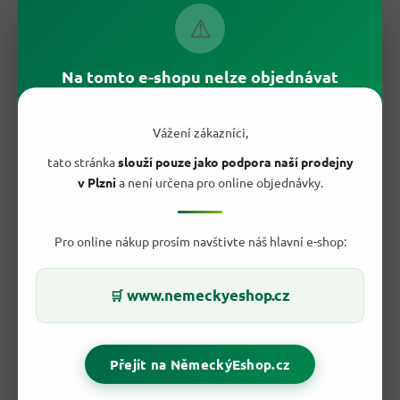
⚠
Na tomto e-shopu nelze objednávat
Vážení zákazníci,
tato stránka
slouží pouze jako podpora naší prodejny
v Plzni
a není určena pro online objednávky.
Pro online nákup prosím navštivte náš hlavní e-shop:
www.nemeckyeshop.cz
🛒
💪 Co vaše rodina ocení nejvíc?
Nutella není jen pomazánka — je to
rituál společné snídaně
,
na který se těší děti i dospělí. Plná
oříšková chuť
a
hedvábná
Přejít na NěmeckýEshop.cz
krémová struktura
potěší i ty nejnáročnější mlsaly. Díky
velkému balení 1 kg
nemusíte řešit, že vám dojde uprostřed
týdne, a
jednu sklenici si užije celá domácnost
.