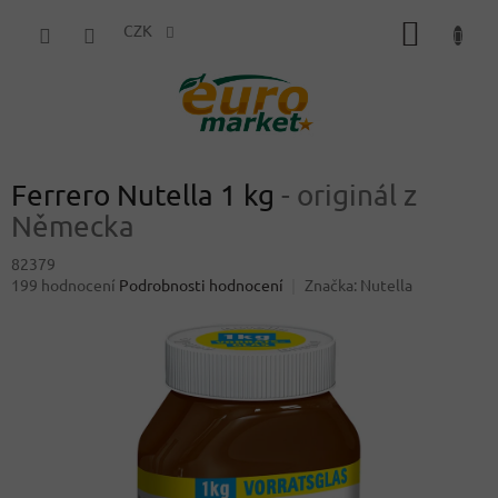
Přejít
NÁKUP
na
CZK
obsah
KOŠÍK
Ferrero Nutella 1 kg
- originál z
Německa
82379
Průměrné
199 hodnocení
Podrobnosti hodnocení
Značka:
Nutella
hodnocení
produktu
je
3,6
z
5
hvězdiček.