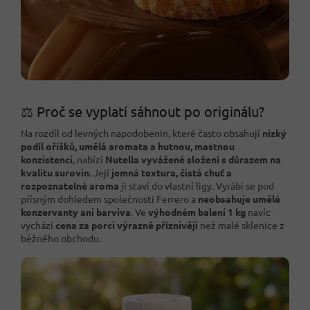
⚖️ Proč se vyplatí sáhnout po originálu?
Na rozdíl od levných napodobenin, které často obsahují
nízký
podíl oříšků, umělá aromata a hutnou, mastnou
konzistenci
, nabízí
Nutella vyvážené složení s důrazem na
kvalitu surovin
. Její
jemná textura, čistá chuť a
rozpoznatelné aroma
ji staví do vlastní ligy. Vyrábí se pod
přísným dohledem společnosti Ferrero a
neobsahuje umělé
konzervanty ani barviva
. Ve
výhodném balení 1 kg
navíc
vychází
cena za porci výrazně příznivěji
než malé sklenice z
běžného obchodu.