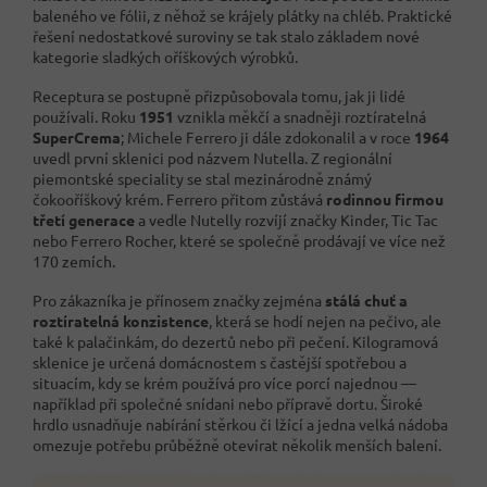
baleného ve fólii, z něhož se krájely plátky na chléb. Praktické
řešení nedostatkové suroviny se tak stalo základem nové
kategorie sladkých oříškových výrobků.
Receptura se postupně přizpůsobovala tomu, jak ji lidé
používali. Roku
1951
vznikla měkčí a snadněji roztíratelná
SuperCrema
; Michele Ferrero ji dále zdokonalil a v roce
1964
uvedl první sklenici pod názvem Nutella. Z regionální
piemontské speciality se stal mezinárodně známý
čokooříškový krém. Ferrero přitom zůstává
rodinnou firmou
třetí generace
a vedle Nutelly rozvíjí značky Kinder, Tic Tac
nebo Ferrero Rocher, které se společně prodávají ve více než
170 zemích.
Pro zákazníka je přínosem značky zejména
stálá chuť a
roztíratelná konzistence
, která se hodí nejen na pečivo, ale
také k palačinkám, do dezertů nebo při pečení. Kilogramová
sklenice je určená domácnostem s častější spotřebou a
situacím, kdy se krém používá pro více porcí najednou —
například při společné snídani nebo přípravě dortu. Široké
hrdlo usnadňuje nabírání stěrkou či lžící a jedna velká nádoba
omezuje potřebu průběžně otevírat několik menších balení.