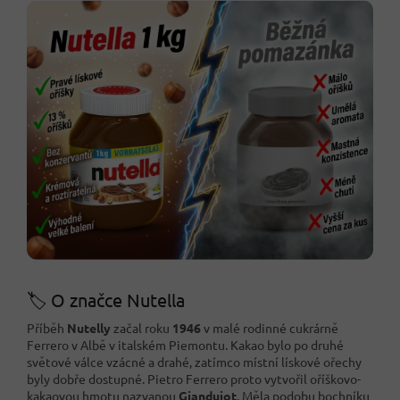
🏷️ O značce Nutella
Příběh
Nutelly
začal roku
1946
v malé rodinné cukrárně
Ferrero v Albě v italském Piemontu. Kakao bylo po druhé
světové válce vzácné a drahé, zatímco místní lískové ořechy
byly dobře dostupné. Pietro Ferrero proto vytvořil oříškovo-
kakaovou hmotu nazvanou
Giandujot
. Měla podobu bochníku