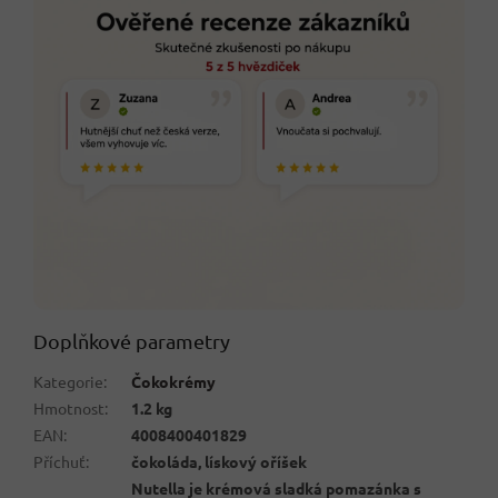
Doplňkové parametry
Kategorie
:
Čokokrémy
Hmotnost
:
1.2 kg
EAN
:
4008400401829
Příchuť
:
čokoláda, lískový oříšek
Nutella je krémová sladká pomazánka s