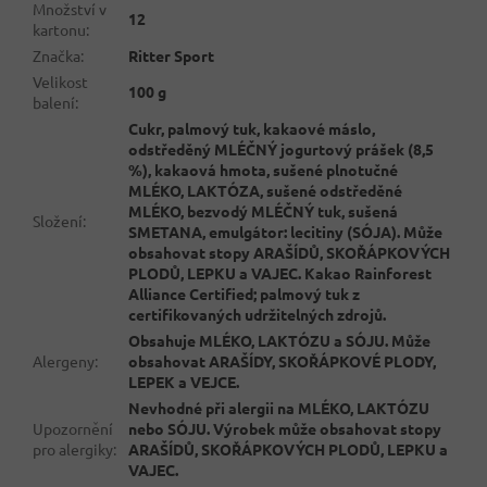
Množství v
12
kartonu
:
Značka
:
Ritter Sport
Velikost
100 g
balení
:
Cukr, palmový tuk, kakaové máslo,
odstředěný MLÉČNÝ jogurtový prášek (8,5
%), kakaová hmota, sušené plnotučné
MLÉKO, LAKTÓZA, sušené odstředěné
MLÉKO, bezvodý MLÉČNÝ tuk, sušená
Složení
:
SMETANA, emulgátor: lecitiny (SÓJA). Může
obsahovat stopy ARAŠÍDŮ, SKOŘÁPKOVÝCH
PLODŮ, LEPKU a VAJEC. Kakao Rainforest
Alliance Certified; palmový tuk z
certifikovaných udržitelných zdrojů.
Obsahuje MLÉKO, LAKTÓZU a SÓJU. Může
Alergeny
:
obsahovat ARAŠÍDY, SKOŘÁPKOVÉ PLODY,
LEPEK a VEJCE.
Nevhodné při alergii na MLÉKO, LAKTÓZU
Upozornění
nebo SÓJU. Výrobek může obsahovat stopy
pro alergiky
:
ARAŠÍDŮ, SKOŘÁPKOVÝCH PLODŮ, LEPKU a
VAJEC.