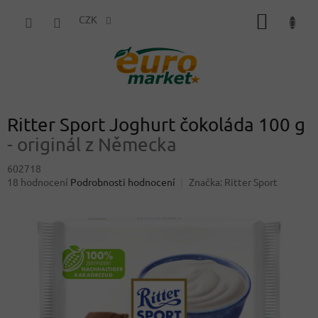
Přejít
NÁKUP
na
CZK
obsah
KOŠÍK
Ritter Sport Joghurt čokoláda 100 g
- originál z Německa
602718
Průměrné
18 hodnocení
Podrobnosti hodnocení
Značka:
Ritter Sport
hodnocení
produktu
je
3,4
z
5
hvězdiček.