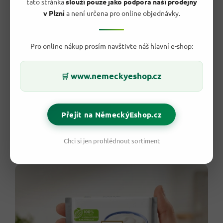
tato stránka
slouží pouze jako podpora naší prodejny
v Plzni
a není určena pro online objednávky.
Pro online nákup prosím navštivte náš hlavní e-shop:
www.nemeckyeshop.cz
🛒
Přejít na NěmeckýEshop.cz
Ritter Sport Joghurt je univerzální sladkost pro běžný den.
Chci si jen prohlédnout sortiment
Nevyžaduje žádnou přípravu, ale umí proměnit obyčejnou
pauzu na malý dezertní moment.