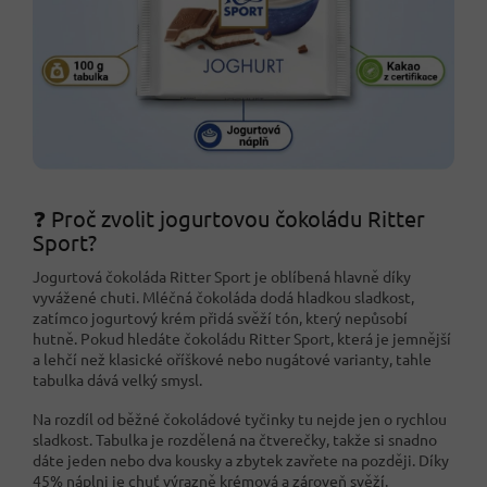
❓ Proč zvolit jogurtovou čokoládu Ritter
Sport?
Jogurtová čokoláda Ritter Sport je oblíbená hlavně díky
vyvážené chuti. Mléčná čokoláda dodá hladkou sladkost,
zatímco jogurtový krém přidá svěží tón, který nepůsobí
hutně. Pokud hledáte čokoládu Ritter Sport, která je jemnější
a lehčí než klasické oříškové nebo nugátové varianty, tahle
tabulka dává velký smysl.
Na rozdíl od běžné čokoládové tyčinky tu nejde jen o rychlou
sladkost. Tabulka je rozdělená na čtverečky, takže si snadno
dáte jeden nebo dva kousky a zbytek zavřete na později. Díky
45% náplni je chuť výrazně krémová a zároveň svěží.