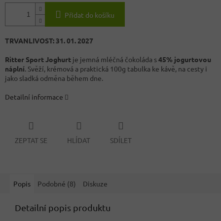
Přidat do košíku
TRVANLIVOST: 31. 01. 2027
Ritter Sport Joghurt
je jemná mléčná čokoláda s
45% jogurtovou
náplní
. Svěží, krémová a praktická 100g tabulka ke kávě, na cesty i
jako sladká odměna během dne.
Detailní informace
ZEPTAT SE
HLÍDAT
SDÍLET
Popis
Podobné (8)
Diskuze
Detailní popis produktu