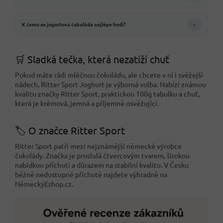
+
K čemu se jogurtová čokoláda nejlépe hodí?
🛒 Sladká tečka, která nezatíží chuť
Pokud máte rádi mléčnou čokoládu, ale chcete v ní i svěžejší
nádech, Ritter Sport Joghurt je výborná volba. Nabízí známou
kvalitu značky Ritter Sport, praktickou 100g tabulku a chuť,
která je krémová, jemná a příjemně osvěžující.
🏷️ O značce Ritter Sport
Ritter Sport patří mezi nejznámější německé výrobce
čokolády. Značka je proslulá čtvercovým tvarem, širokou
nabídkou příchutí a důrazem na stabilní kvalitu. V Česku
běžně nedostupné příchutě najdete výhradně na
NěmeckýEshop.cz.