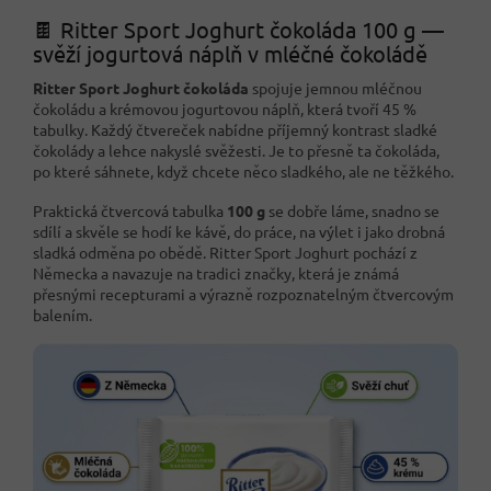
🍫 Ritter Sport Joghurt čokoláda 100 g —
svěží jogurtová náplň v mléčné čokoládě
Ritter Sport Joghurt čokoláda
spojuje jemnou mléčnou
čokoládu a krémovou jogurtovou náplň, která tvoří 45 %
tabulky. Každý čtvereček nabídne příjemný kontrast sladké
čokolády a lehce nakyslé svěžesti. Je to přesně ta čokoláda,
po které sáhnete, když chcete něco sladkého, ale ne těžkého.
Praktická čtvercová tabulka
100 g
se dobře láme, snadno se
sdílí a skvěle se hodí ke kávě, do práce, na výlet i jako drobná
sladká odměna po obědě. Ritter Sport Joghurt pochází z
Německa a navazuje na tradici značky, která je známá
přesnými recepturami a výrazně rozpoznatelným čtvercovým
balením.