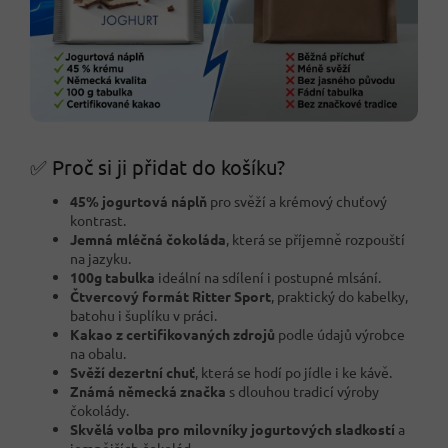
✅ Proč si ji přidat do košíku?
45% jogurtová náplň
pro svěží a krémový chuťový
kontrast.
Jemná mléčná čokoláda
, která se příjemně rozpouští
na jazyku.
100g tabulka
ideální na sdílení i postupné mlsání.
Čtvercový formát Ritter Sport
, praktický do kabelky,
batohu i šuplíku v práci.
Kakao z certifikovaných zdrojů
podle údajů výrobce
na obalu.
Svěží dezertní chuť
, která se hodí po jídle i ke kávě.
Známá německá značka
s dlouhou tradicí výroby
čokolády.
Skvělá volba pro milovníky jogurtových sladkostí
a
jemnějších čokolád.