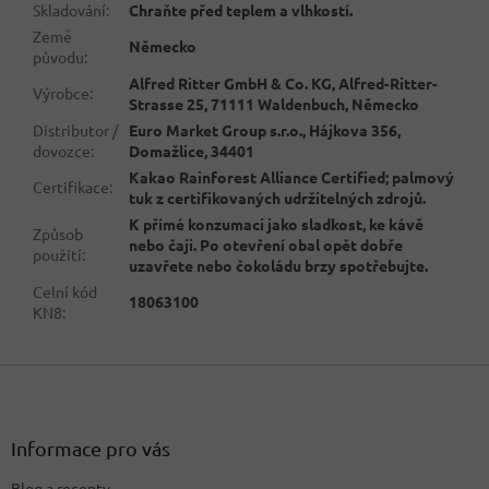
Skladování
:
Chraňte před teplem a vlhkostí.
Země
Německo
původu
:
Alfred Ritter GmbH & Co. KG, Alfred-Ritter-
Výrobce
:
Strasse 25, 71111 Waldenbuch, Německo
Distributor /
Euro Market Group s.r.o., Hájkova 356,
dovozce
:
Domažlice, 34401
Kakao Rainforest Alliance Certified; palmový
Certifikace
:
tuk z certifikovaných udržitelných zdrojů.
K přímé konzumaci jako sladkost, ke kávě
Způsob
nebo čaji. Po otevření obal opět dobře
použití
:
uzavřete nebo čokoládu brzy spotřebujte.
Celní kód
18063100
KN8
:
Z
á
p
a
Informace pro vás
t
Blog a recepty