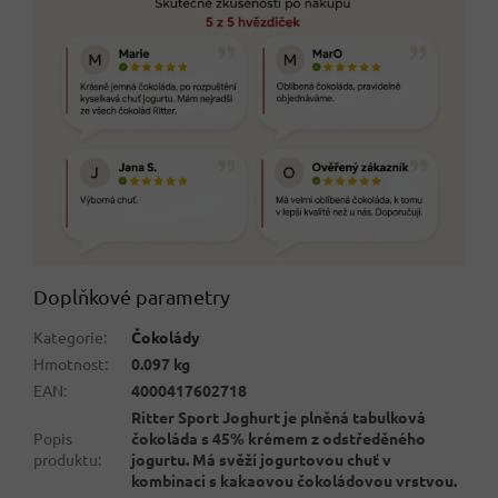
Doplňkové parametry
Kategorie
:
Čokolády
Hmotnost
:
0.097 kg
EAN
:
4000417602718
Ritter Sport Joghurt je plněná tabulková
Popis
čokoláda s 45% krémem z odstředěného
produktu
:
jogurtu. Má svěží jogurtovou chuť v
kombinaci s kakaovou čokoládovou vrstvou.