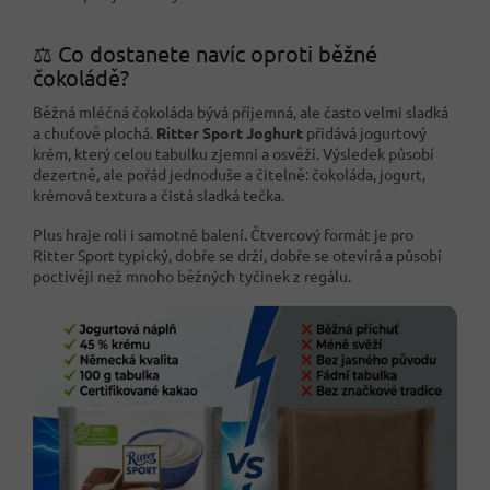
⚖️ Co dostanete navíc oproti běžné
čokoládě?
Běžná mléčná čokoláda bývá příjemná, ale často velmi sladká
a chuťově plochá.
Ritter Sport Joghurt
přidává jogurtový
krém, který celou tabulku zjemní a osvěží. Výsledek působí
dezertně, ale pořád jednoduše a čitelně: čokoláda, jogurt,
krémová textura a čistá sladká tečka.
Plus hraje roli i samotné balení. Čtvercový formát je pro
Ritter Sport typický, dobře se drží, dobře se otevírá a působí
poctivěji než mnoho běžných tyčinek z regálu.