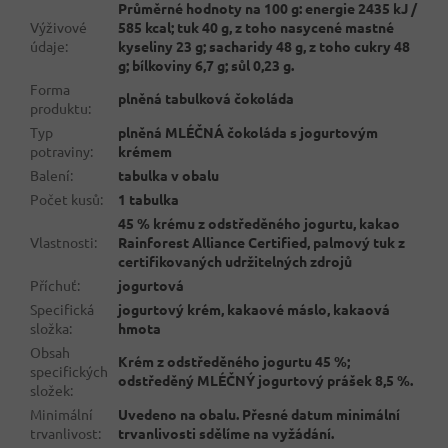
Průměrné hodnoty na 100 g: energie 2435 kJ /
Výživové
585 kcal; tuk 40 g, z toho nasycené mastné
údaje
:
kyseliny 23 g; sacharidy 48 g, z toho cukry 48
g; bílkoviny 6,7 g; sůl 0,23 g.
Forma
plněná tabulková čokoláda
produktu
:
Typ
plněná MLÉČNÁ čokoláda s jogurtovým
potraviny
:
krémem
Balení
:
tabulka v obalu
Počet kusů
:
1 tabulka
45 % krému z odstředěného jogurtu, kakao
Vlastnosti
:
Rainforest Alliance Certified, palmový tuk z
certifikovaných udržitelných zdrojů
Příchuť
:
jogurtová
Specifická
jogurtový krém, kakaové máslo, kakaová
složka
:
hmota
Obsah
Krém z odstředěného jogurtu 45 %;
specifických
odstředěný MLÉČNÝ jogurtový prášek 8,5 %.
složek
:
Minimální
Uvedeno na obalu. Přesné datum minimální
trvanlivost
:
trvanlivosti sdělíme na vyžádání.