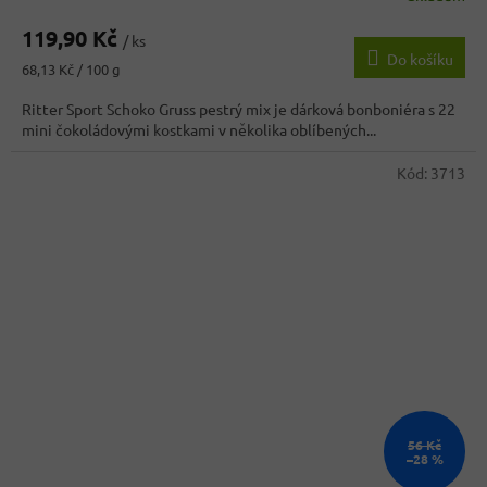
hodnocení
119,90 Kč
produktu
/ ks
Do košíku
je
Měrná
68,13 Kč / 100 g
3,9
cena:
z
Ritter Sport Schoko Gruss pestrý mix je dárková bonboniéra s 22
5
mini čokoládovými kostkami v několika oblíbených...
hvězdiček.
Kód:
3713
56 Kč
–28 %