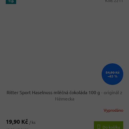
Kód:
2211
Tip
54,90 Kč
–63 %
Ritter Sport Haselnuss mléčná čokoláda 100 g
- originál z
Německa
Vyprodáno
Průměrné
hodnocení
19,90 Kč
produktu
/ ks
Do košíku
je