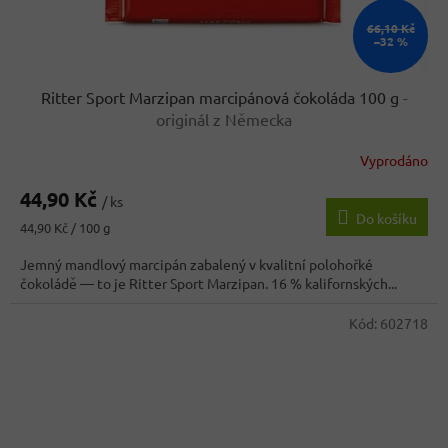
66,10 Kč
–32 %
Ritter Sport Marzipan marcipánová čokoláda 100 g
-
originál z Německa
Vyprodáno
Průměrné
hodnocení
44,90 Kč
produktu
/ ks
Do košíku
je
Měrná
44,90 Kč / 100 g
3,7
cena:
z
Jemný mandlový marcipán zabalený v kvalitní polohořké
5
čokoládě — to je Ritter Sport Marzipan. 16 % kalifornských...
hvězdiček.
Kód:
602718