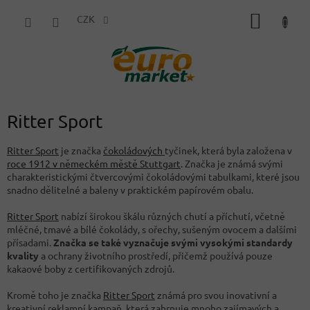
Přejít
NÁKUP
na
CZK
obsah
KOŠÍK
Ritter Sport
Ritter Sport
je značka
čokoládových
tyčinek, která byla založena v
roce 1912 v německém městě Stuttgart
. Značka je známá svými
charakteristickými čtvercovými čokoládovými tabulkami, které jsou
snadno dělitelné a baleny v praktickém papírovém obalu.
Ritter Sport
nabízí širokou škálu různých chutí a příchutí, včetně
mléčné, tmavé a bílé čokolády, s ořechy, sušeným ovocem a dalšími
přísadami.
Značka se také vyznačuje svými vysokými standardy
kvality
a ochrany životního prostředí, přičemž používá pouze
kakaové boby z certifikovaných zdrojů.
Kromě toho je značka
Ritter Sport
známá pro svou inovativní a
kreativní reklamní kampaň, která zahrnuje mnoho zajímavých a