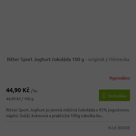
Ritter Sport Joghurt čokoláda 100 g
- originál z Německa
Vyprodáno
Průměrné
hodnocení
44,90 Kč
produktu
/ ks
Do košíku
je
Měrná
44,90 Kč / 100 g
3,4
cena:
z
Ritter Sport Joghurt je jemná mléčná čokoláda s 45% jogurtovou
5
náplní. Svěží, krémová a praktická 100g tabulka ke...
hvězdiček.
Kód:
80008