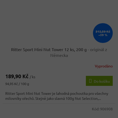
312,50 Kč
–39 %
Ritter Sport Mini Nut Tower 12 ks, 200 g
- originál z
Německa
Vyprodáno
189,90 Kč
/ ks
Do košíku
Měrná
94,95 Kč / 100 g
cena:
Ritter Sport Mini Nut Tower je lahodná pochoutka pro všechny
milovníky ořechů. Stejně jako slavná 100g Nut Selection,...
Kód:
906908