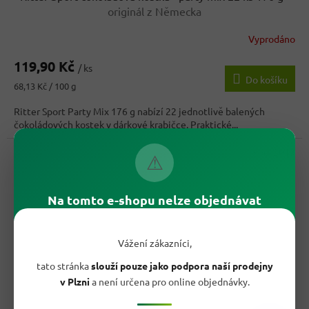
originál z Německa
Vyprodáno
119,90 Kč
/ ks
Do košíku
Měrná
68,13 Kč / 100 g
cena:
Ritter Sport Party Mix 176 g nabízí 22 jednotlivě balených
čokoládových kostek v dárkové krabičce. Praktické...
Kód:
2013
⚠
Na tomto e-shopu nelze objednávat
Vážení zákazníci,
tato stránka
slouží pouze jako podpora naší prodejny
v Plzni
a není určena pro online objednávky.