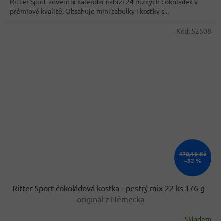
Ritter Sport adventní kalendář nabízí 24 různých čokoládek v
prémiové kvalitě. Obsahuje mini tabulky i kostky s...
Kód:
52508
178,10 Kč
–32 %
Ritter Sport čokoládová kostka - pestrý mix 22 ks 176 g
-
originál z Německa
Skladem
Průměrné