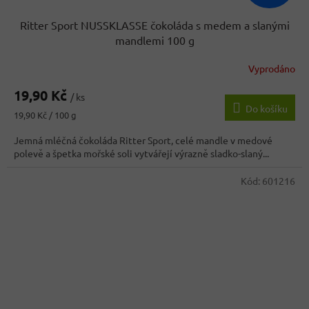
Ritter Sport NUSSKLASSE čokoláda s medem a slanými
mandlemi 100 g
Vyprodáno
19,90 Kč
/ ks
Do košíku
Měrná
19,90 Kč / 100 g
cena:
Jemná mléčná čokoláda Ritter Sport, celé mandle v medové
polevě a špetka mořské soli vytvářejí výrazně sladko-slaný...
Kód:
601216