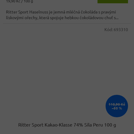
Měrná
19,90 Kč / 100 g
3,8
cena:
z
Ritter Sport Haselnuss je jemná mléčná čokoláda s pravými
5
lískovými ořechy, která spojuje hebkou čokoládovou chuť s...
hvězdiček.
Kód:
693310
110,90 Kč
–50 %
Ritter Sport Kakao-Klasse 74% Síla Peru 100 g