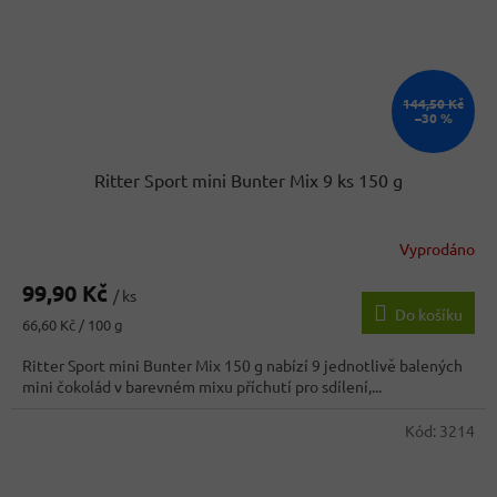
144,50 Kč
–30 %
Ritter Sport mini Bunter Mix 9 ks 150 g
Vyprodáno
99,90 Kč
/ ks
Do košíku
Měrná
66,60 Kč / 100 g
cena:
Ritter Sport mini Bunter Mix 150 g nabízí 9 jednotlivě balených
mini čokolád v barevném mixu příchutí pro sdílení,...
Kód:
3214