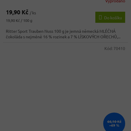
Vyprodáno
Průměrné
hodnocení
19,90 Kč
produktu
/ ks
Do košíku
je
Měrná
19,90 Kč / 100 g
5,0
cena:
z
Ritter Sport Trauben Nuss 100 g je jemná německá MLÉČNÁ
5
čokoláda s nejméně 16 % rozinek a 7 % LÍSKOVÝCH OŘECHŮ,...
hvězdiček.
Kód:
70410
66,10 Kč
–69 %