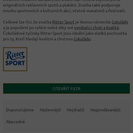
originálních reklamních spotů a plakátů. Značka také podporuje
mnoho sportovních a kulturních akcí, včetně maratonů a festivalů.
Celkově lze říci, že značka
Ritter Sport
je ikonou německé
čokolády
a je populární po celém světě díky své
vynikající chuti a kvalitě
.
Čokoládové tyčinky Ritter Sport jsou ideální jako sladká pochoutka
pro ty, kteří hledají kvalitní a chutnou
čokoládu
.
OTEVŘÍT FILTR
Ř
a
Doporučujeme
Nejlevnější
Nejdražší
Nejprodávanější
z
e
Abecedně
n