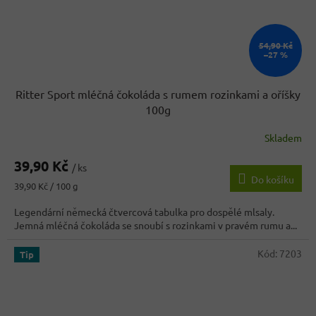
54,90 Kč
–27 %
Ritter Sport mléčná čokoláda s rumem rozinkami a oříšky
100g
Skladem
Průměrné
hodnocení
39,90 Kč
produktu
/ ks
Do košíku
je
Měrná
39,90 Kč / 100 g
5,0
cena:
z
Legendární německá čtvercová tabulka pro dospělé mlsaly.
5
Jemná mléčná čokoláda se snoubí s rozinkami v pravém rumu a...
hvězdiček.
Kód:
7203
Tip