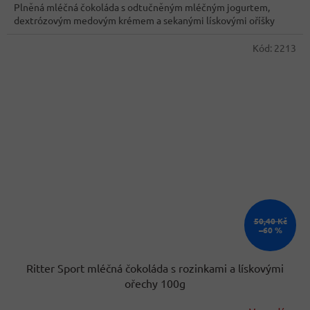
Plněná mléčná čokoláda s odtučněným mléčným jogurtem,
dextrózovým medovým krémem a sekanými lískovými oříšky
Kód:
2213
50,40 Kč
–60 %
Ritter Sport mléčná čokoláda s rozinkami a lískovými
ořechy 100g