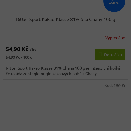
–50 %
Ritter Sport Kakao-Klasse 81% Síla Ghany 100 g
Vyprodáno
54,90 Kč
/ ks
Do košíku
Měrná
54,90 Kč / 100 g
cena:
Ritter Sport Kakao-Klasse 81% Ghana 100 g je intenzivní hořká
čokoláda ze single-origin kakaových bobů z Ghany.
Kód:
19605