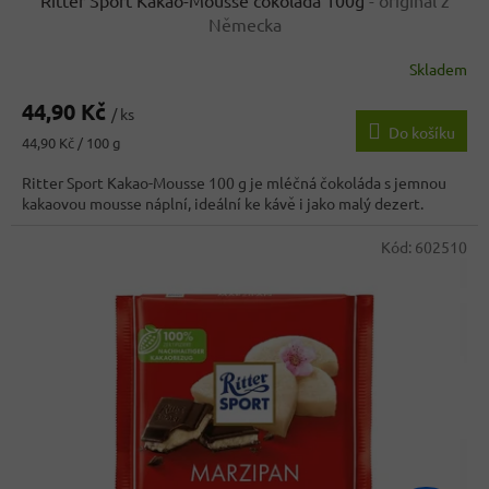
Ritter Sport Kakao-Mousse čokoláda 100g
- originál z
Německa
Skladem
Průměrné
hodnocení
44,90 Kč
produktu
/ ks
Do košíku
je
Měrná
44,90 Kč / 100 g
4,1
cena:
z
Ritter Sport Kakao-Mousse 100 g je mléčná čokoláda s jemnou
5
kakaovou mousse náplní, ideální ke kávě i jako malý dezert.
hvězdiček.
Kód:
602510