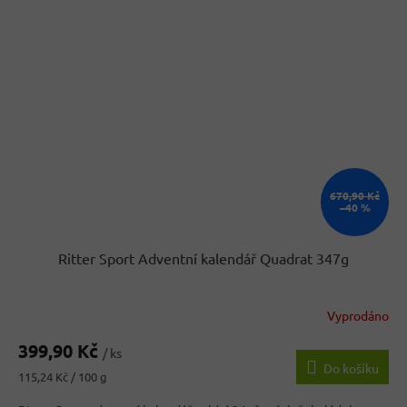
670,90 Kč
–40 %
Ritter Sport Adventní kalendář Quadrat 347g
Vyprodáno
399,90 Kč
/ ks
Do košíku
Měrná
115,24 Kč / 100 g
cena: