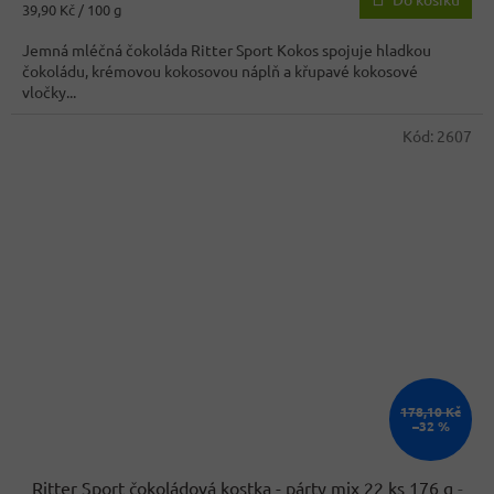
je
Měrná
39,90 Kč / 100 g
4,6
cena:
z
Jemná mléčná čokoláda Ritter Sport Kokos spojuje hladkou
5
čokoládu, krémovou kokosovou náplň a křupavé kokosové
hvězdiček.
vločky...
Kód:
2607
178,10 Kč
–32 %
Ritter Sport čokoládová kostka - párty mix 22 ks 176 g
-