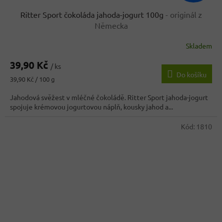
Ritter Sport čokoláda jahoda-jogurt 100g
- originál z
Německa
Skladem
Průměrné
hodnocení
39,90 Kč
produktu
/ ks
Do košíku
je
Měrná
39,90 Kč / 100 g
4,8
cena:
z
Jahodová svěžest v mléčné čokoládě. Ritter Sport jahoda-jogurt
5
spojuje krémovou jogurtovou náplň, kousky jahod a...
hvězdiček.
Kód:
1810