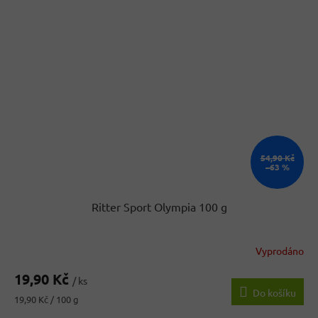
54,90 Kč
–63 %
Ritter Sport Olympia 100 g
Vyprodáno
19,90 Kč
/ ks
Do košíku
Měrná
19,90 Kč / 100 g
cena: