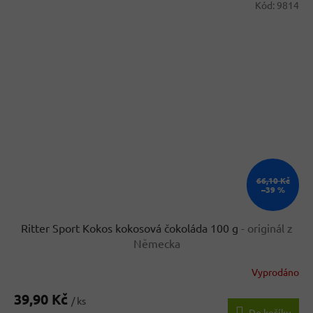
Kód:
9814
66,10 Kč
–39 %
Ritter Sport Kokos kokosová čokoláda 100 g
- originál z
Německa
Vyprodáno
Průměrné
hodnocení
39,90 Kč
produktu
/ ks
Do košíku