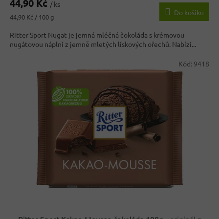
44,90 Kč
produktu
/ ks
Do košíku
je
Měrná
44,90 Kč / 100 g
3,6
cena:
z
Ritter Sport Nugat je jemná mléčná čokoláda s krémovou
5
nugátovou náplní z jemně mletých lískových ořechů. Nabízí...
hvězdiček.
Kód:
9418