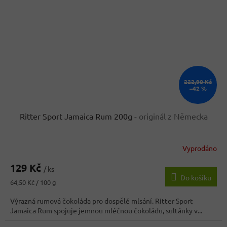
222,90 Kč
–42 %
Ritter Sport Jamaica Rum 200g
- originál z Německa
Vyprodáno
Průměrné
hodnocení
129 Kč
produktu
/ ks
Do košíku
je
Měrná
64,50 Kč / 100 g
4,2
cena:
z
Výrazná rumová čokoláda pro dospělé mlsání. Ritter Sport
5
Jamaica Rum spojuje jemnou mléčnou čokoládu, sultánky v...
hvězdiček.