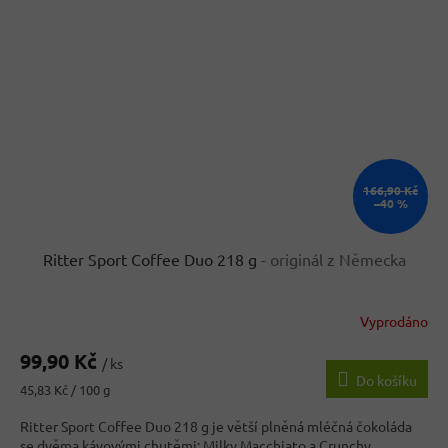
166,90 Kč
–40 %
Ritter Sport Coffee Duo 218 g
- originál z Německa
Vyprodáno
99,90 Kč
/ ks
Do košíku
Měrná
45,83 Kč / 100 g
cena:
Ritter Sport Coffee Duo 218 g je větší plněná mléčná čokoláda
se dvěma kávovými chutěmi: Milky Macchiato a Crunchy...