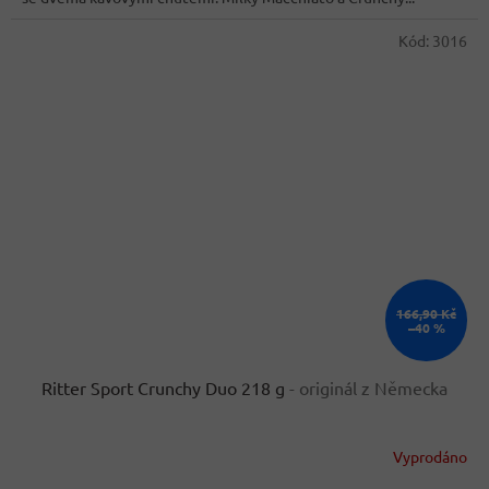
Kód:
3016
166,90 Kč
–40 %
Ritter Sport Crunchy Duo 218 g
- originál z Německa
Vyprodáno
Průměrné
hodnocení