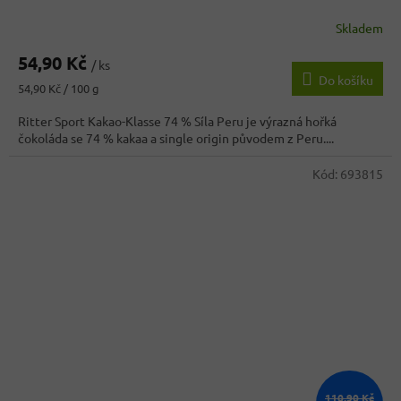
Skladem
54,90 Kč
/ ks
Do košíku
Měrná
54,90 Kč / 100 g
cena:
Ritter Sport Kakao-Klasse 74 % Síla Peru je výrazná hořká
čokoláda se 74 % kakaa a single origin původem z Peru....
Kód:
693815
110,90 Kč