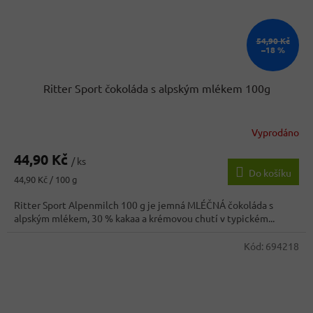
54,90 Kč
–18 %
Ritter Sport čokoláda s alpským mlékem 100g
Vyprodáno
Průměrné
hodnocení
44,90 Kč
produktu
/ ks
Do košíku
je
Měrná
44,90 Kč / 100 g
5,0
cena:
z
Ritter Sport Alpenmilch 100 g je jemná MLÉČNÁ čokoláda s
5
alpským mlékem, 30 % kakaa a krémovou chutí v typickém...
hvězdiček.
Kód:
694218