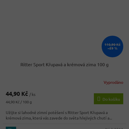
110,90 Kč
–59 %
Ritter Sport Křupavá a krémová zima 100 g
Vyprodáno
44,90 Kč
/ ks
Do košíku
Měrná
44,90 Kč / 100 g
cena:
Užijte si lahodné zimní potěšení s Ritter Sport Křupavá a
krémová zima, která vás zavede do světa hřejivých chutí a...