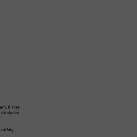
lem.
Ritter
malá sladká
okolády
,