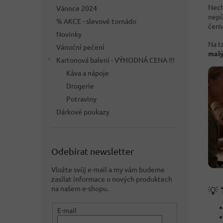
Nech
Vánoce 2024
nepů
% AKCE - slevové tornádo
čern
Novinky
Na t
Vánoční pečení
malý
Kartonová balení - VÝHODNÁ CENA !!!
Káva a nápoje
Drogerie
Potraviny
Dárkové poukazy
Odebírat newsletter
Vložte svůj e-mail a my vám budeme
zasílat informace o nových produktech
na našem e-shopu.
💡 
E-mail