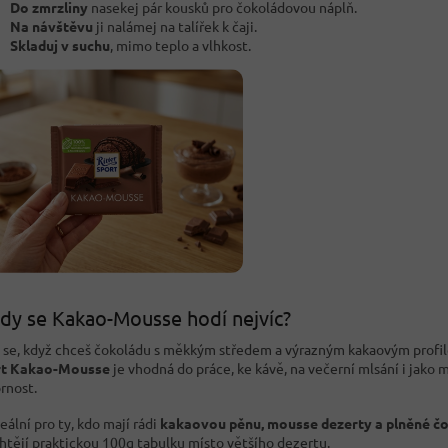
Do zmrzliny
nasekej pár kousků pro čokoládovou náplň.
Na návštěvu
ji nalámej na talířek k čaji.
Skladuj v suchu
, mimo teplo a vlhkost.
dy se Kakao-Mousse hodí nejvíc?
 se, když chceš čokoládu s měkkým středem a výrazným kakaovým profi
rt Kakao-Mousse
je vhodná do práce, ke kávě, na večerní mlsání i jako 
rnost.
eální pro ty, kdo mají rádi
kakaovou pěnu, mousse dezerty a plněné č
chtějí praktickou 100g tabulku místo většího dezertu.