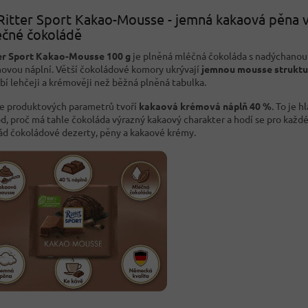
Ritter Sport Kakao-Mousse - jemná kakaová pěna 
čné čokoládě
er Sport Kakao-Mousse 100 g
je plněná mléčná čokoláda s nadýchanou
ovou náplní. Větší čokoládové komory ukrývají
jemnou mousse struktu
bí lehčeji a krémověji než běžná plněná tabulka.
e produktových parametrů tvoří
kakaová krémová náplň 40 %
. To je h
d, proč má tahle čokoláda výrazný kakaový charakter a hodí se pro každ
ád čokoládové dezerty, pěny a kakaové krémy.