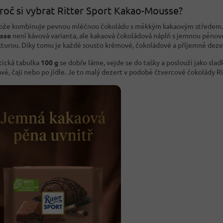
roč si vybrat Ritter Sport Kakao-Mousse?
ože kombinuje pevnou mléčnou čokoládu s měkkým kakaovým středem
sse
není kávová varianta, ale kakaová čokoládová náplň s jemnou pěnov
kturou. Díky tomu je každé sousto krémové, čokoládové a příjemně deze
tická tabulka
100 g
se dobře láme, vejde se do tašky a poslouží jako sla
ávě, čaji nebo po jídle. Je to malý dezert v podobě čtvercové čokolády Ri