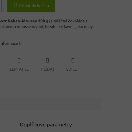
Přidat do košíku
Sport Kakao-Mousse 100 g
je mléčná čokoláda s
akaovou mousse náplní, ideální ke kávě i jako malý
 informace
ZEPTAT SE
HLÍDAT
SDÍLET
Doplňkové parametry