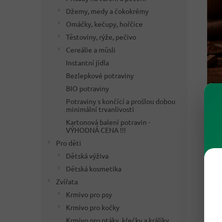
Džemy, medy a čokokrémy
Omáčky, kečupy, hořčice
Těstoviny, rýže, pečivo
Cereálie a müsli
Instantní jídla
Bezlepkové potraviny
BIO potraviny
Potraviny s končící a prošlou dobou
minimální trvanlivosti
Kartonová balení potravin -
⚖️ 
VÝHODNÁ CENA !!!
Běžn
Pro děti
přid
Dětská výživa
pozn
Dětská kosmetika
V ch
Zvířata
Výsl
Krmivo pro psy
Krmivo pro kočky
Krmivo pro ptáky, křečky a králíky