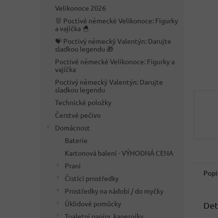
n
Velikonoce 2026
e
🐰 Poctivé německé Velikonoce: Figurky
l
a vajíčka 🐣
💝 Poctivý německý Valentýn: Darujte
sladkou legendu 🎁
Poctivé německé Velikonoce: Figurky a
vajíčka
Poctivý německý Valentýn: Darujte
sladkou legendu
Technické položky
Čerstvé pečivo
Domácnost
Baterie
Kartonová balení - VÝHODNÁ CENA
Praní
Popi
Čistící prostředky
Prostředky na nádobí / do myčky
Úklidové pomůcky
Det
Toaletní papíry, kapesníky