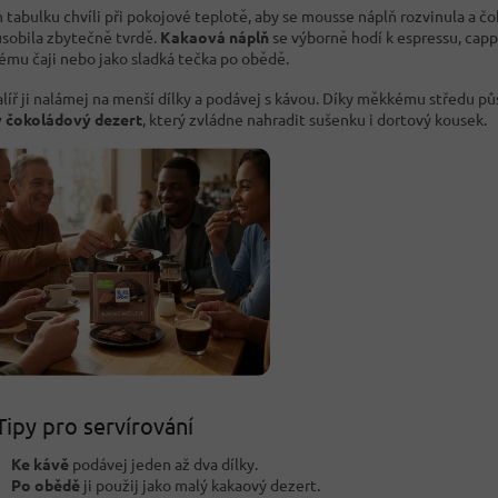
 tabulku chvíli při pokojové teplotě, aby se mousse náplň rozvinula a č
sobila zbytečně tvrdě.
Kakaová náplň
se výborně hodí k espressu, capp
ému čaji nebo jako sladká tečka po obědě.
alíř ji nalámej na menší dílky a podávej s kávou. Díky měkkému středu pů
 čokoládový dezert
, který zvládne nahradit sušenku i dortový kousek.
Tipy pro servírování
Ke kávě
podávej jeden až dva dílky.
Po obědě
ji použij jako malý kakaový dezert.