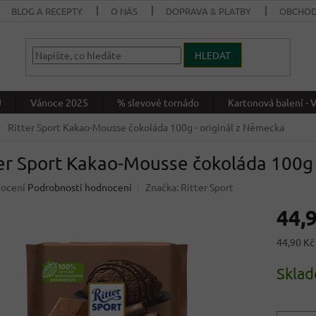
BLOG A RECEPTY
O NÁS
DOPRAVA & PLATBY
OBCHOD
HLEDAT
J
Vánoce 2025
% slevové tornádo
Kartonová balení 
Ritter Sport Kakao-Mousse čokoláda 100g
- originál z Německa
ter Sport Kakao-Mousse čokoláda 100
né
nocení
Podrobnosti hodnocení
Značka:
Ritter Sport
ení
44,
u
Měrná
44,90 Kč 
cena:
Skla
ek.