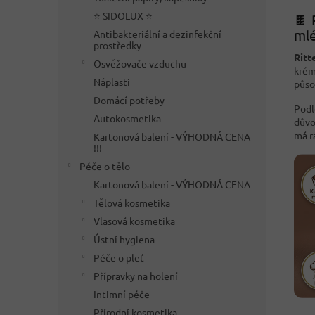
⭐ SIDOLUX ⭐
🍫 
mlé
Antibakteriální a dezinfekční
prostředky
Ritt
Osvěžovače vzduchu
krém
Náplasti
půso
Domácí potřeby
Podl
Autokosmetika
důvo
má r
Kartonová balení - VÝHODNÁ CENA
!!!
Péče o tělo
Kartonová balení - VÝHODNÁ CENA
Tělová kosmetika
Vlasová kosmetika
Ústní hygiena
Péče o pleť
Přípravky na holení
Intimní péče
Přírodní kosmetika