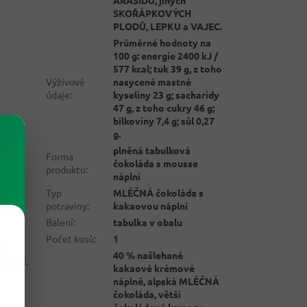
SKOŘÁPKOVÝCH
PLODŮ, LEPKU a VAJEC.
Průměrné hodnoty na
100 g: energie 2400 kJ /
577 kcal; tuk 39 g, z toho
Výživové
nasycené mastné
údaje
:
kyseliny 23 g; sacharidy
47 g, z toho cukry 46 g;
bílkoviny 7,4 g; sůl 0,27
g.
plněná tabulková
Forma
čokoláda s mousse
produktu
:
náplní
Typ
MLÉČNÁ čokoláda s
ousse
potraviny
:
kakaovou náplní
Rozdíl
Balení
:
tabulka v obalu
Počet kusů
:
1
t.
40 % našlehané
mlsání.
kakaové krémové
náplně, alpská MLÉČNÁ
čokoláda, větší
čokoládové komory,