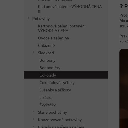
❓ P
Kartonová balení - VÝHODNÁ CENA
!!!
Prot
Potraviny
Mou
stru
Kartonová balení potravin -
VÝHODNÁ CENA
Prak
Ovoce a zelenina
ke k
Chlazené
Sladkosti
Bonbony
Bonboniéry
Čokolády
Čokoládové tyčinky
Sušenky a piškoty
Lízátka
Žvýkačky
Slané pochutiny
Konzervované potraviny
Přísady na vaření a pečení