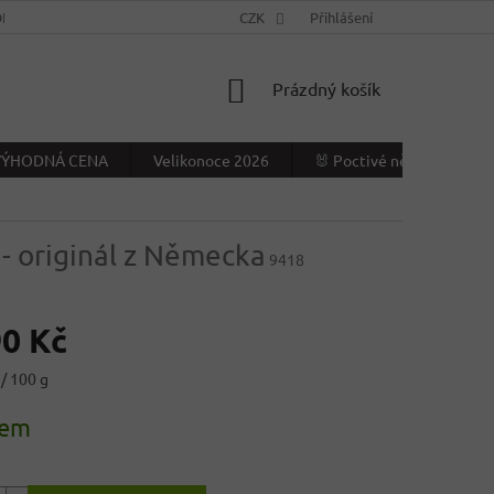
NÍ PODMÍNKY
KONTAKTY
CZK
VÝDEJNÍ MÍSTO
Přihlášení
NAPIŠTE NÁ
NÁKUPNÍ
Prázdný košík
KOŠÍK
- VÝHODNÁ CENA
Velikonoce 2026
🐰 Poctivé německé Veliko
g
- originál z Německa
9418
90 Kč
/ 100 g
dem