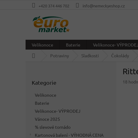
Přejít
+420 374 446 702
info@nemeckyeshop.cz
na
obsah
Velikonoce
Baterie
Velikonoce- VÝPRODE
Domů
Potraviny
Sladkosti
Čokolády
P
Rit
o
Přeskočit
s
Průměr
18 hod
Kategorie
kategorie
t
hodnoc
r
produkt
Velikonoce
a
je
Baterie
n
4,1
z
Velikonoce- VÝPRODEJ
n
5
í
Vánoce 2025
hvězdič
p
% slevové tornádo
a
Kartonová balení - VÝHODNÁ CENA