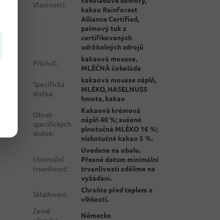
Vlastnosti
:
kakao Rainforest
Alliance Certified,
palmový tuk z
certifikovaných
udržitelných zdrojů
kakaová mousse,
Příchuť
:
MLÉČNÁ čokoláda
kakaová mousse náplň,
Specifická
MLÉKO, HASELNUSS
složka
:
hmota, kakao
Kakaová krémová
Obsah
náplň 40 %; sušené
specifických
plnotučné MLÉKO 16 %;
složek
:
nízkotučné kakao 5 %.
Uvedeno na obalu.
Minimální
Přesné datum minimální
trvanlivost
:
trvanlivosti sdělíme na
vyžádání.
Chraňte před teplem a
Skladování
:
vlhkostí.
Země
Německo
původu
: