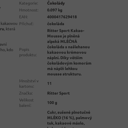
Kategorie
:
Čokolády
v
Hmotnost
:
0.097 kg
EAN
:
4000417629418
 kakaovou
Příchuť
:
čokoláda
ru
, která
Ritter Sport Kakao-
Mousse je plněná
alpská MLÉČNÁ
lavní
čokoláda s našlehanou
Popis
ého, kdo
kakaovou krémovou
produktu
:
náplní. Díky větším
čokoládovým komorám
má náplň lehkou
mousse strukturu.
Množství v
11
kartonu
:
Značka
:
Ritter Sport
Velikost
100 g
balení
:
Cukr, sušené plnotučné
MLÉKO (16 %), palmový
tuk, kakaové máslo,