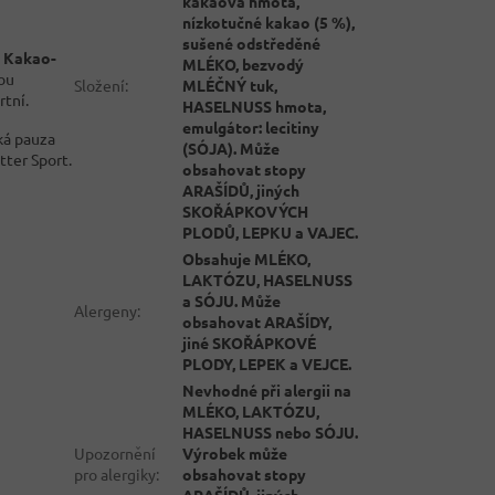
kakaová hmota,
nízkotučné kakao (5 %),
sušené odstředěné
.
Kakao-
MLÉKO, bezvodý
ou
Složení
:
MLÉČNÝ tuk,
rtní.
HASELNUSS hmota,
emulgátor: lecitiny
dká pauza
(SÓJA). Může
tter Sport.
obsahovat stopy
ARAŠÍDŮ, jiných
SKOŘÁPKOVÝCH
PLODŮ, LEPKU a VAJEC.
Obsahuje MLÉKO,
LAKTÓZU, HASELNUSS
a SÓJU. Může
Alergeny
:
obsahovat ARAŠÍDY,
jiné SKOŘÁPKOVÉ
PLODY, LEPEK a VEJCE.
Nevhodné při alergii na
MLÉKO, LAKTÓZU,
HASELNUSS nebo SÓJU.
Upozornění
Výrobek může
pro alergiky
:
obsahovat stopy
ARAŠÍDŮ, jiných