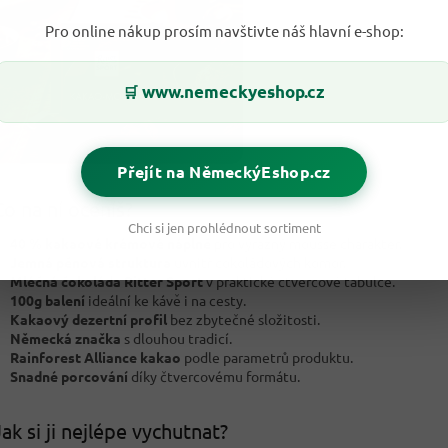
Pro online nákup prosím navštivte náš hlavní e-shop:
www.nemeckyeshop.cz
🛒
Přejít na NěmeckýEshop.cz
o na ní oceníš?
Chci si jen prohlédnout sortiment
40 % kakaové krémové náplně
pro výrazný mousse charakter.
Jemná pěnová struktura
uvnitř čokoládových komor.
Mléčná čokoláda Ritter Sport
v praktické čtvercové tabulce.
100g balení
ideální ke kávě i na cesty.
Kakaový dezertní profil
bez zbytečné složitosti.
Německá značka
s dlouhou tradicí.
Rainforest Alliance kakao
podle parametrů produktu.
Snadné porcování
díky čtvercovému formátu.
ak si ji nejlépe vychutnat?