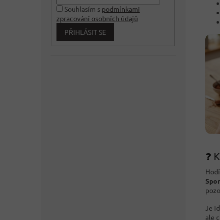
Souhlasím s
podmínkami
zpracování osobních údajů
PŘIHLÁSIT SE
❓ K
Hodí
Spo
pozo
Je id
ale 