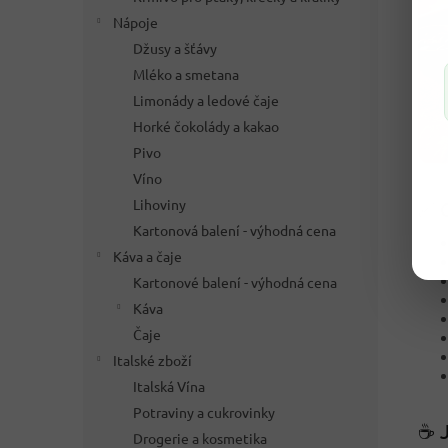
Nápoje
Džusy a šťávy
Mléko a smetana
Limonády a ledové čaje
Horké čokolády a kakao
Pivo
Víno
Lihoviny
✅ C
Kartonová balení - výhodná cena
Káva a čaje
Kartonové balení - výhodná cena
Káva
Čaje
Italské zboží
Italská Vína
Potraviny a cukrovinky
☕ J
Drogerie a kosmetika