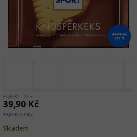
54,90 Kč
–27 %
54,90 Kč
–27 %
39,90 Kč
Měrná
39,90 Kč / 100 g
cena:
Skladem