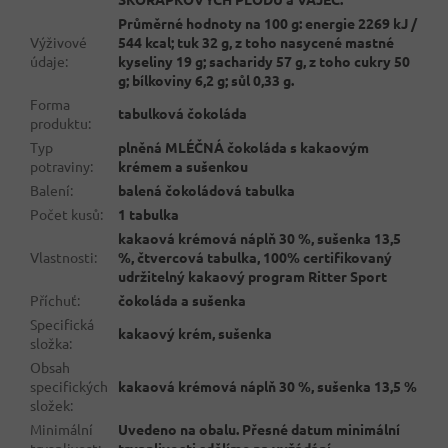
Průměrné hodnoty na 100 g: energie 2269 kJ /
Výživové
544 kcal; tuk 32 g, z toho nasycené mastné
údaje
:
kyseliny 19 g; sacharidy 57 g, z toho cukry 50
g; bílkoviny 6,2 g; sůl 0,33 g.
Forma
tabulková čokoláda
produktu
:
Typ
plněná MLÉČNÁ čokoláda s kakaovým
potraviny
:
krémem a sušenkou
Balení
:
balená čokoládová tabulka
Počet kusů
:
1 tabulka
kakaová krémová náplň 30 %, sušenka 13,5
Vlastnosti
:
%, čtvercová tabulka, 100% certifikovaný
udržitelný kakaový program Ritter Sport
Příchuť
:
čokoláda a sušenka
Specifická
kakaový krém, sušenka
složka
:
Obsah
specifických
kakaová krémová náplň 30 %, sušenka 13,5 %
složek
:
Minimální
Uvedeno na obalu. Přesné datum minimální
trvanlivost
:
trvanlivosti sdělíme na vyžádání.