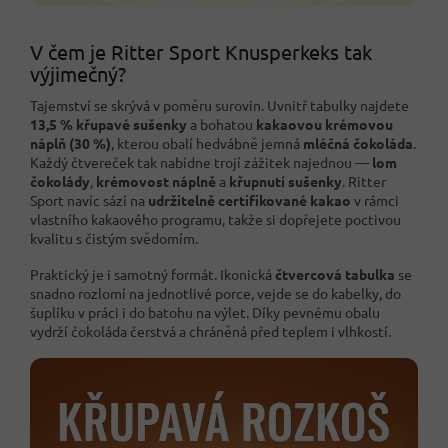
V čem je Ritter Sport Knusperkeks tak
výjimečný?
Tajemství se skrývá v poměru surovin. Uvnitř tabulky najdete
13,5 % křupavé sušenky
a bohatou
kakaovou krémovou
náplň (30 %)
, kterou obalí hedvábně jemná
mléčná čokoláda
.
Každý čtvereček tak nabídne trojí zážitek najednou —
lom
čokolády
,
krémovost náplně
a
křupnutí sušenky
. Ritter
Sport navíc sází na
udržitelně certifikované kakao
v rámci
vlastního kakaového programu, takže si dopřejete poctivou
kvalitu s čistým svědomím.
Praktický je i samotný formát. Ikonická
čtvercová tabulka
se
snadno rozlomí na jednotlivé porce, vejde se do kabelky, do
šuplíku v práci i do batohu na výlet. Díky pevnému obalu
vydrží čokoláda čerstvá a chráněná před teplem i vlhkostí.