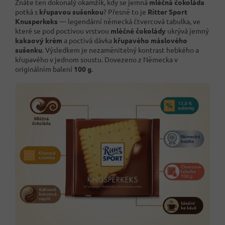
Znáte ten dokonalý okamžik, kdy se jemná
mléčná čokoláda
potká s
křupavou sušenkou
? Přesně to je
Ritter Sport
Knusperkeks
— legendární německá čtvercová tabulka, ve
které se pod poctivou vrstvou
mléčné čokolády
ukrývá jemný
kakaový krém
a poctivá dávka
křupavého máslového
sušenku
. Výsledkem je nezaměnitelný kontrast hebkého a
křupavého v jednom soustu. Dovezeno z Německa v
originálním balení
100 g
.