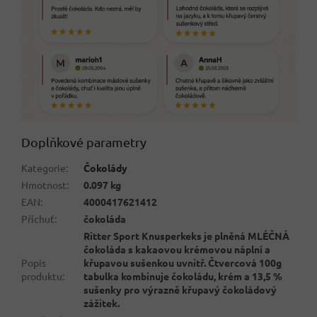
Doplňkové parametry
Kategorie
:
Čokolády
Hmotnost
:
0.097 kg
EAN
:
4000417621412
Příchuť
:
čokoláda
Ritter Sport Knusperkeks je plněná MLÉČNÁ
čokoláda s kakaovou krémovou náplní a
Popis
křupavou sušenkou uvnitř. Čtvercová 100g
produktu
:
tabulka kombinuje čokoládu, krém a 13,5 %
sušenky pro výrazně křupavý čokoládový
zážitek.