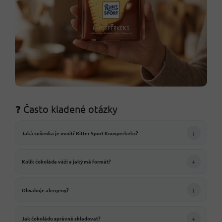
❓ Často kladené otázky
+
Jaká sušenka je uvnitř Ritter Sport Knusperkeks?
+
Kolik čokoláda váží a jaký má formát?
+
Obsahuje alergeny?
+
Jak čokoládu správně skladovat?