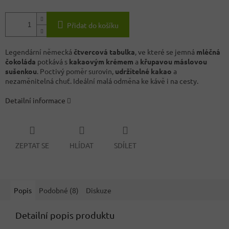
Přidat do košíku
Legendární německá
čtvercová tabulka
, ve které se jemná
mléčná
čokoláda
potkává s
kakaovým krémem
a
křupavou máslovou
sušenkou
. Poctivý poměr surovin,
udržitelné kakao
a
nezaměnitelná chuť. Ideální malá odměna ke kávě i na cesty.
Detailní informace
ZEPTAT SE
HLÍDAT
SDÍLET
Popis
Podobné (8)
Diskuze
Detailní popis produktu