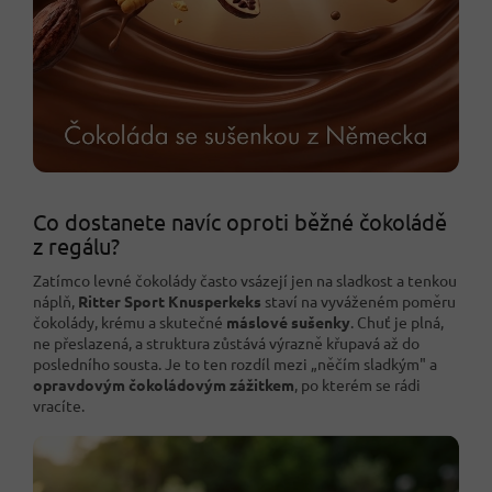
Co dostanete navíc oproti běžné čokoládě
z regálu?
Zatímco levné čokolády často vsázejí jen na sladkost a tenkou
náplň,
Ritter Sport Knusperkeks
staví na vyváženém poměru
čokolády, krému a skutečné
máslové sušenky
. Chuť je plná,
ne přeslazená, a struktura zůstává výrazně křupavá až do
posledního sousta. Je to ten rozdíl mezi „něčím sladkým" a
opravdovým čokoládovým zážitkem
, po kterém se rádi
vracíte.