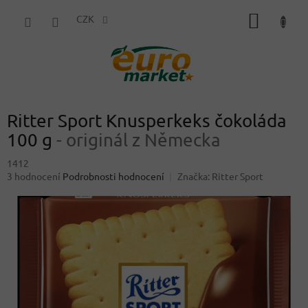
Přejít
NÁKUP
na
CZK
obsah
KOŠÍK
Ritter Sport Knusperkeks čokoláda
100 g
- originál z Německa
1412
Průměrné
3 hodnocení
Podrobnosti hodnocení
Značka:
Ritter Sport
hodnocení
produktu
je
4,3
z
5
hvězdiček.