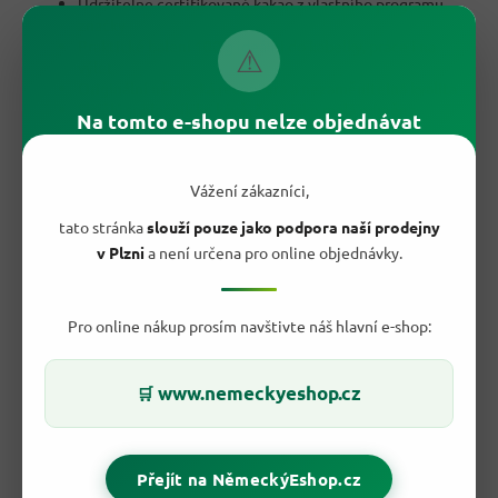
Udržitelně certifikované kakao z vlastního programu
značky
Praktické balení 100 g ideální do kabelky, práce i na
⚠
výlet
Originální německá receptura a nezaměnitelná kvalita
Skvělý společník ke kávě, čaji i jako malá odměna
Na tomto e-shopu nelze objednávat
během dne
Vážení zákazníci,
tato stránka
slouží pouze jako podpora naší prodejny
v Plzni
a není určena pro online objednávky.
Pro online nákup prosím navštivte náš hlavní e-shop:
www.nemeckyeshop.cz
🛒
Přejít na NěmeckýEshop.cz