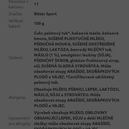
Množství v
11
kartonu
:
Značka
:
Ritter Sport
Velikost
100 g
balení
:
Cukr, palmový tuk*, kakaové máslo, kakaová
hmota, SUŠENÉ PLNOTUČNÉ MLÉKO,
PŠENIČNÁ MOUKA, SUŠENÉ ODSTŘEDĚNÉ
MLÉKO, LAKTÓZA, bezvodý MLÉČNÝ tuk,
MÁSLO (1 %), emulgátor: lecitiny (SÓJA),
Složení
:
PŠENIČNÝ ŠKROB, glukózo-fruktózový sirup,
sůl, SUŠENÁ SLADKÁ SYROVÁTKA. Může
obsahovat stopy ARAŠÍDŮ, SKOŘÁPKOVÝCH
PLODŮ a VAJEC. *Certifikovaně udržitelný
palmový tuk.
Obsahuje MLÉKO, PŠENICI, LEPEK, LAKTÓZU,
MÁSLO, SÓJU a SYROVÁTKU. Může
Alergeny
:
obsahovat stopy ARAŠÍDŮ, SKOŘÁPKOVÝCH
PLODŮ a VAJEC.
Výrobek obsahuje MLÉKO, OBILOVINY
Upozornění
OBSAHUJÍCÍ LEPEK, SÓJU a další MLÉČNÉ
pro alergiky
:
složky; může obsahovat stopy ARAŠÍDŮ,
SKOŘÁPKOVÝCH PLODŮ a VAJEC.