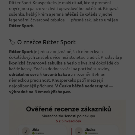
Ritter Sport Knusperkeks je malý rituál, který promění
obyčejnou pauzu ve chvíli opravdového potěšení. Křupavá
sušenka, hebký krém a jemná
mléčná čokoláda
v jedné
legendární čtvercové tabulce — přesně tak, jak to umí jen
Ritter Sport
.
🏷️ O značce Ritter Sport
Ritter Sport
je jedna z nejznámějších německých
čokoládových značek s více než stoletou tradicí. Proslavila ji
ikonická čtvercová tabulka
a heslo o kvalitní čokoládě do
každé kapsy. Značka dodnes vsází na poctivé suroviny,
udržitelně certifikované kakao
a nezaměnitelnou
německou preciznost. Knusperkeks patří mezi její
nejoblíbenější příchutě.
V Česku běžně nedostupné —
výhradně na NěmeckýEshop.cz.