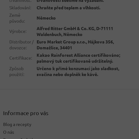
Skladování
:
Chraňte před teplem a vlhkostí.
Země
Německo
původu
:
Alfred Ritter GmbH & Co. KG, D-71111
Výrobce
:
Waldenbuch, Německo
Distributor /
Euro Market Group s.r.o., Hájkova 356,
dovozce
:
Domažlice, 34401
Kakao Rainforest Alliance certifikováno;
Certifikace
:
palmový tuk certifikovaně udržitelný.
Způsob
Určeno k přímé konzumaci jako sladkost,
použití
:
svačina nebo doplněk ke kávě.
Z
á
p
a
Informace pro vás
t
Blog a recepty
í
O nás