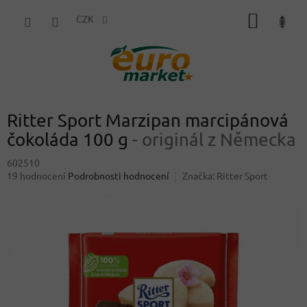
Přejít
NÁKUP
na
CZK
obsah
KOŠÍK
Ritter Sport Marzipan marcipánová
čokoláda 100 g
- originál z Německa
602510
Průměrné
19 hodnocení
Podrobnosti hodnocení
Značka:
Ritter Sport
hodnocení
produktu
je
3,7
z
5
hvězdiček.