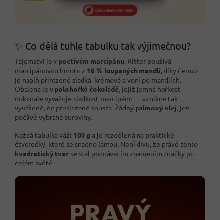
✨ Co dělá tuhle tabulku tak výjimečnou?
Tajemství je v
poctivém marcipánu
. Ritter používá
marcipánovou hmotu z
16 % loupaných mandlí
, díky čemuž
je náplň přirozeně sladká, krémová a voní po mandlích.
Obalena je v
polohořké čokoládě
, jejíž jemná hořkost
dokonale vyvažuje sladkost marcipánu — vznikne tak
vyvážené, ne přeslazené sousto. Žádný
palmový olej
, jen
pečlivě vybrané suroviny.
Každá tabulka váží
100 g
a je rozdělená na praktické
čtverečky, které se snadno lámou. Není divu, že právě tento
kvadratický tvar
se stal poznávacím znamením značky po
celém světě.