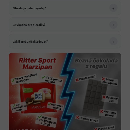
+
Obsahuje palmový olej?
+
Je vhodná pro alergiky?
+
Jak ji správně skladovat?