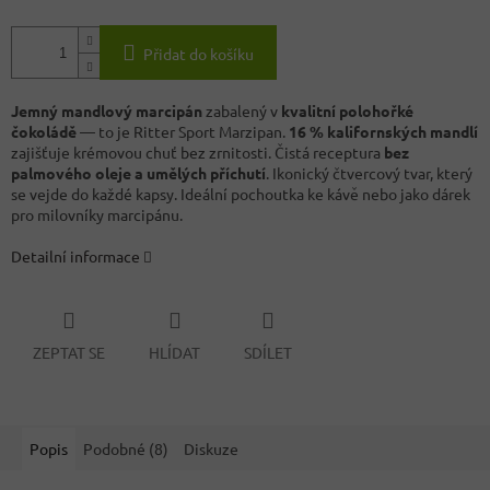
Přidat do košíku
Jemný mandlový marcipán
zabalený v
kvalitní polohořké
čokoládě
— to je Ritter Sport Marzipan.
16 % kalifornských mandlí
zajišťuje krémovou chuť bez zrnitosti. Čistá receptura
bez
palmového oleje a umělých příchutí
. Ikonický čtvercový tvar, který
se vejde do každé kapsy. Ideální pochoutka ke kávě nebo jako dárek
pro milovníky marcipánu.
Detailní informace
ZEPTAT SE
HLÍDAT
SDÍLET
Popis
Podobné (8)
Diskuze