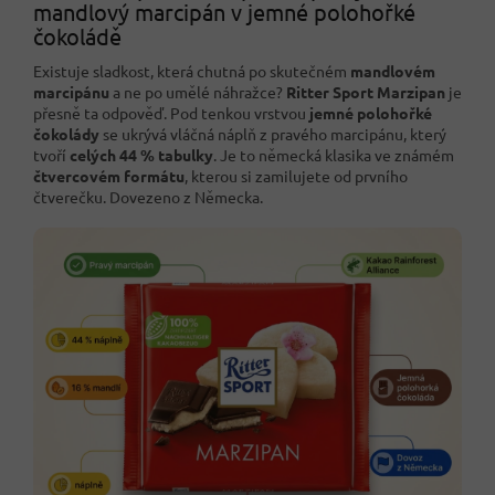
mandlový marcipán v jemné polohořké
čokoládě
Existuje sladkost, která chutná po skutečném
mandlovém
marcipánu
a ne po umělé náhražce?
Ritter Sport Marzipan
je
přesně ta odpověď. Pod tenkou vrstvou
jemné polohořké
čokolády
se ukrývá vláčná náplň z pravého marcipánu, který
tvoří
celých 44 % tabulky
. Je to německá klasika ve známém
čtvercovém formátu
, kterou si zamilujete od prvního
čtverečku. Dovezeno z Německa.