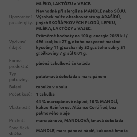
MLÉKO, LAKTÓZU a VEJCE.
Nevhodné při alergii na MANDLE nebo SÓJU.
Upozornění
Výrobek může obsahovat stopy ARAŠÍDŮ,
pro alergiky
:
jiných SKOŘÁPKOVÝCH PLODŮ, LEPKU,
MLÉKA, LAKTÓZY a VAJEC.
Průměrné hodnoty na 100 g: energie 2069 kJ /
Výživové
496 kcal; tuk 27 g, z toho nasycené mastné
údaje
:
kyseliny 11 g; sacharidy 52 g, z toho cukry 51
g; bílkoviny 7 g; sůl 0,01 g.
Forma
plněná tabulková čokoláda
produktu
:
Typ
polotmavá čokoláda s marcipánem
potraviny
:
Balení
:
tabulka v obalu
Počet kusů
:
1 tabulka
44 % marcipánové náplně, 16 % MANDLÍ,
Vlastnosti
:
kakao Rainforest Alliance Certified, bez
palmového oleje
Příchuť
:
marcipánová, MANDLOVÁ, tmavá čokoláda
Specifická
MANDLE, marcipánová náplň, kakaová hmota
složka
: