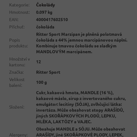
Kategorie
:
Čokolády
Hmotnost
:
0.097 kg
EAN
:
4000417602510
Příchuť
:
čokoláda
Ritter Sport Marzipan je plněná polotmavá
Popis
čokoláda s 44% jemnou marcipánovou náplní.
produktu
:
Kombinuje tmavou čokoládu se sladkým
MANDLOVÝM marcipánem.
Množství v
12
kartonu
:
Značka
:
Ritter Sport
Velikost
100 g
balení
:
Cukr, kakaová hmota, MANDLE (16 %),
kakaové máslo, sirup z invertovaného cukru,
emulgátor: lecitiny (SÓJA), zvlhčující látka:
Složení
:
invertáza. Může obsahovat stopy ARAŠÍDŮ,
jiných SKOŘÁPKOVÝCH PLODŮ, LEPKU,
MLÉKA, LAKTÓZY a VAJEC.
Obsahuje MANDLE a SÓJU. Může obsahovat
Alergeny
:
ARAŠÍDY, jiné SKOŘÁPKOVÉ PLODY, LEPEK,