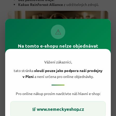
Kakao Rainforest Alliance
z udržitelných zdrojů.
⚠
Na tomto e-shopu nelze objednávat
Vážení zákazníci,
tato stránka
slouží pouze jako podpora naší prodejny
v Plzni
a není určena pro online objednávky.
Pro online nákup prosím navštivte náš hlavní e-shop:
💛 8 důvodů, proč si ji zákazníci kupují
znovu
www.nemeckyeshop.cz
🛒
Pravý mandlový marcipán
, ne umělá náhražka.