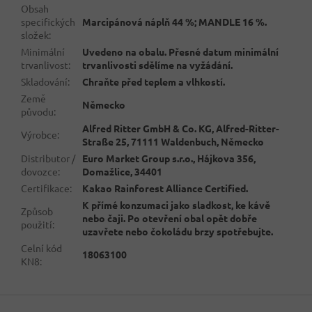
Obsah
specifických
Marcipánová náplň 44 %; MANDLE 16 %.
složek
:
Minimální
Uvedeno na obalu. Přesné datum minimální
trvanlivost
:
trvanlivosti sdělíme na vyžádání.
Skladování
:
Chraňte před teplem a vlhkostí.
Země
Německo
původu
:
Alfred Ritter GmbH & Co. KG, Alfred-Ritter-
Výrobce
:
Straße 25, 71111 Waldenbuch, Německo
Distributor /
Euro Market Group s.r.o., Hájkova 356,
dovozce
:
Domažlice, 34401
Certifikace
:
Kakao Rainforest Alliance Certified.
K přímé konzumaci jako sladkost, ke kávě
Způsob
nebo čaji. Po otevření obal opět dobře
použití
:
uzavřete nebo čokoládu brzy spotřebujte.
Celní kód
18063100
KN8
:
Z