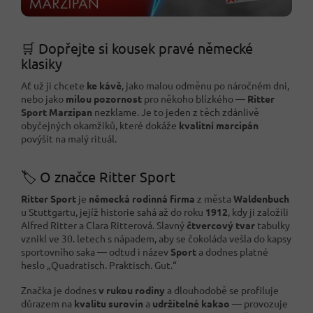
🛒 Dopřejte si kousek pravé německé
klasiky
Ať už ji chcete
ke kávě
, jako malou odměnu po náročném dni,
nebo jako
milou pozornost
pro někoho blízkého —
Ritter
Sport Marzipan
nezklame. Je to jeden z těch zdánlivě
obyčejných okamžiků, které dokáže
kvalitní marcipán
povýšit na malý rituál.
🏷️ O značce Ritter Sport
Ritter Sport
je
německá rodinná firma
z města
Waldenbuch
u Stuttgartu, jejíž historie sahá až do roku
1912
, kdy ji založili
Alfred Ritter a Clara Ritterová. Slavný
čtvercový tvar
tabulky
vznikl ve 30. letech s nápadem, aby se čokoláda vešla do kapsy
sportovního saka — odtud i název
Sport
a dodnes platné
heslo „Quadratisch. Praktisch. Gut.“
Značka je dodnes
v rukou rodiny
a dlouhodobě se profiluje
důrazem na
kvalitu surovin
a
udržitelné kakao
— provozuje