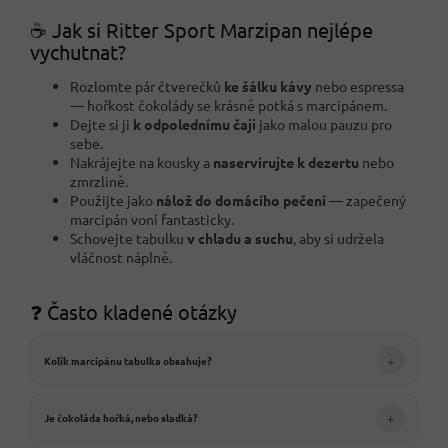
☕ Jak si Ritter Sport Marzipan nejlépe
vychutnat?
Rozlomte pár čtverečků
ke šálku kávy
nebo espressa
— hořkost čokolády se krásně potká s marcipánem.
Dejte si ji
k odpolednímu čaji
jako malou pauzu pro
sebe.
Nakrájejte na kousky a
naservírujte k dezertu
nebo
zmrzlině.
Použijte jako
nálož do domácího pečení
— zapečený
marcipán voní fantasticky.
Schovejte tabulku
v chladu a suchu
, aby si udržela
vláčnost náplně.
❓ Často kladené otázky
+
Kolik marcipánu tabulka obsahuje?
+
Je čokoláda hořká, nebo sladká?