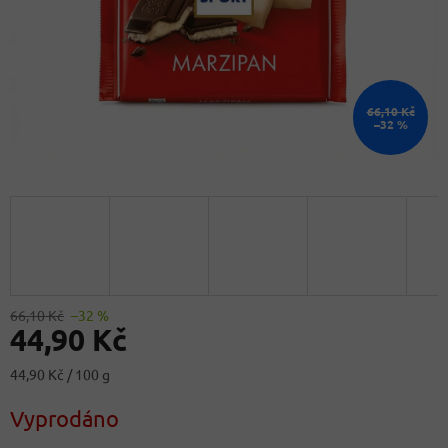
66,10 Kč
–32 %
66,10 Kč
–32 %
44,90 Kč
Měrná
44,90 Kč / 100 g
cena:
Vyprodáno