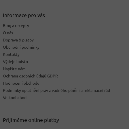
á
p
a
Informace pro vás
t
Blog a recepty
í
O nás
Doprava & platby
Obchodní podmínky
Kontakty
Výdejní místo
Napište nám
Ochrana osobních údajů GDPR
Hodnocení obchodu
Podmínky uplatnění práv z vadného plnění a reklamační řád
Velkoobchod
Přijímáme online platby