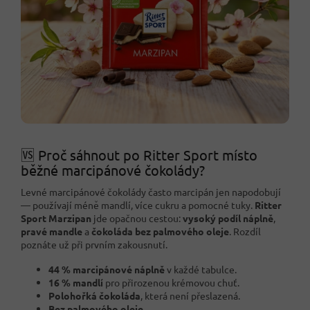
🆚 Proč sáhnout po Ritter Sport místo
běžné marcipánové čokolády?
Levné marcipánové čokolády často marcipán jen napodobují
— používají méně mandlí, více cukru a pomocné tuky.
Ritter
Sport Marzipan
jde opačnou cestou:
vysoký podíl náplně
,
pravé mandle
a
čokoláda bez palmového oleje
. Rozdíl
poznáte už při prvním zakousnutí.
44 % marcipánové náplně
v každé tabulce.
16 % mandlí
pro přirozenou krémovou chuť.
Polohořká čokoláda
, která není přeslazená.
Bez palmového oleje
.