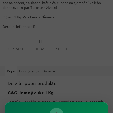
zda na pečení, na slazení kafe a čaje, nebo na zjemnění Vašeho
dezertu: cukr patří prostě k životu!,
Obsah: 1 Kg. Vyrobeno v Německu.
Detailní informace
ZEPTAT SE
HLÍDAT
SDÍLET
Popis
Podobné (8)
Diskuze
Detailní popis produktu
G&G Jemný cukr 1 Kg
Jemný cukr. Lehko se rozpouští. Jemná zrnitost. Je jedno zda
na pečení, na slazení kafe a čaje, nebo na zjemnění Vašeho
dezertu: cukr patří prostě k životu!