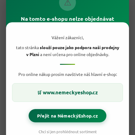
⚠
Obsah: 1 Kg
Vyrobeno v Německu.
Na tomto e-shopu nelze objednávat
Vážení zákazníci,
tato stránka
slouží pouze jako podpora naší prodejny
v Plzni
a není určena pro online objednávky.
Pro online nákup prosím navštivte náš hlavní e-shop:
www.nemeckyeshop.cz
🛒
Doplňkové parametry
Kategorie
:
Cukr
Přejít na NěmeckýEshop.cz
Hmotnost
:
1.1 kg
EAN
:
444444
Jemnozrnný, rychle rozpustný Výživové údaje
Chci si jen prohlédnout sortiment