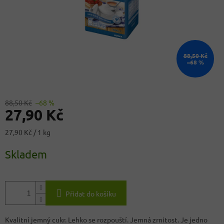
88,50 Kč
–68 %
88,50 Kč
–68 %
27,90 Kč
Měrná
27,90 Kč / 1 kg
cena:
Skladem
Přidat do košíku
Kvalitní jemný cukr. Lehko se rozpouští. Jemná zrnitost. Je jedno