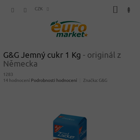
Přejít
NÁKUP
na
CZK
obsah
KOŠÍK
G&G Jemný cukr 1 Kg
- originál z
Německa
1283
Průměrné
14 hodnocení
Podrobnosti hodnocení
Značka:
G&G
hodnocení
produktu
je
4,1
z
5
hvězdiček.