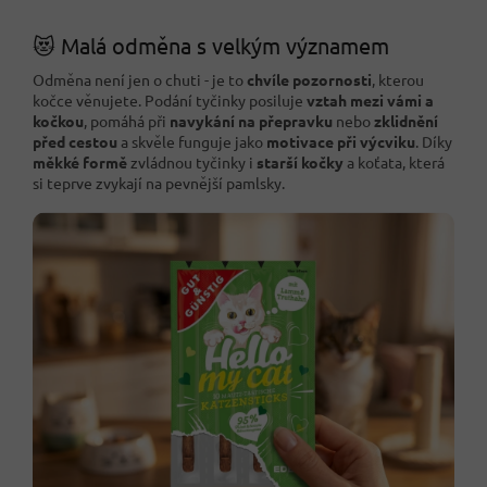
😻 Malá odměna s velkým významem
Odměna není jen o chuti - je to
chvíle pozornosti
, kterou
kočce věnujete. Podání tyčinky posiluje
vztah mezi vámi a
kočkou
, pomáhá při
navykání na přepravku
nebo
zklidnění
před cestou
a skvěle funguje jako
motivace při výcviku
. Díky
měkké formě
zvládnou tyčinky i
starší kočky
a koťata, která
si teprve zvykají na pevnější pamlsky.