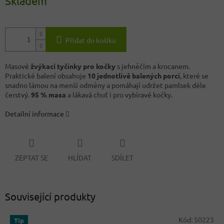
Skladem
Přidat do košíku
Masové
žvýkací tyčinky pro kočky
s jehněčím a krocanem.
Praktické balení obsahuje
10 jednotlivě balených porcí
, které se
snadno lámou na menší odměny a pomáhají udržet pamlsek déle
čerstvý.
95 % masa
a lákavá chuť i pro vybíravé kočky.
Detailní informace
ZEPTAT SE
HLÍDAT
SDÍLET
Související produkty
Kód:
50223
Tip