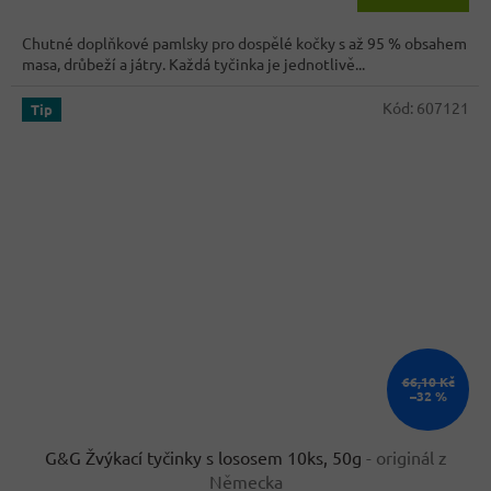
5,0
cena:
z
Chutné doplňkové pamlsky pro dospělé kočky s až 95 % obsahem
5
masa, drůbeží a játry. Každá tyčinka je jednotlivě...
hvězdiček.
Kód:
607121
Tip
66,10 Kč
–32 %
G&G Žvýkací tyčinky s lososem 10ks, 50g
- originál z
Německa