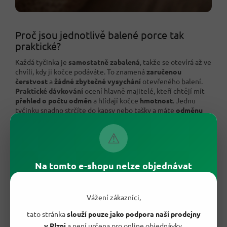
Proč jsou jednotlivě balené porce tak
praktické?
Každá tyčinka je
samostatně zabalená
, takže se otevírá až ve
chvíli, kdy ji kočce podáváte. To znamená
zaručenou
čerstvost
a
žádné zbytečné vysychání
otevřeného balení.
Praktické dávkování
ocení hlavně majitelé, kteří chtějí mít
přehled o počtu odměn
a hlídají kočce
hmotnost
. Jednu
tyčinku snadno strčíte do kapsy nebo tašky a máte
odměnu
vždy po ruce
.
⚠
Na tomto e-shopu nelze objednávat
Vážení zákazníci,
tato stránka
slouží pouze jako podpora naší prodejny
v Plzni
a není určena pro online objednávky.