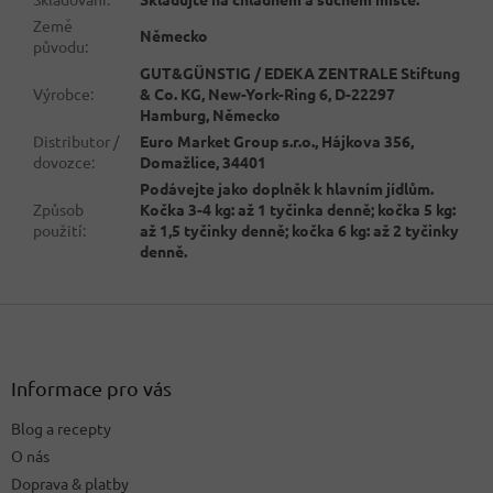
Země
Německo
původu
:
GUT&GÜNSTIG / EDEKA ZENTRALE Stiftung
Výrobce
:
& Co. KG, New-York-Ring 6, D-22297
Hamburg, Německo
Distributor /
Euro Market Group s.r.o., Hájkova 356,
dovozce
:
Domažlice, 34401
Podávejte jako doplněk k hlavním jídlům.
Způsob
Kočka 3-4 kg: až 1 tyčinka denně; kočka 5 kg:
použití
:
až 1,5 tyčinky denně; kočka 6 kg: až 2 tyčinky
denně.
Z
á
p
a
Informace pro vás
t
Blog a recepty
í
O nás
Doprava & platby