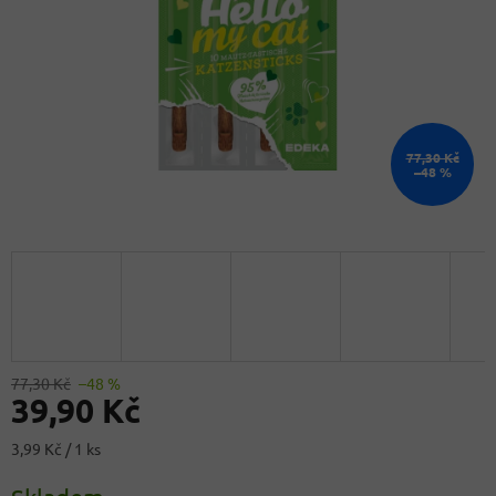
77,30 Kč
–48 %
77,30 Kč
–48 %
39,90 Kč
Měrná
3,99 Kč / 1 ks
cena: