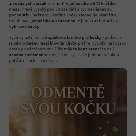
živočišných složek
, z toho
6 % jehněčího
a
6 % krůtího
masa
. Právě vysoký podíl masa dělá z tyčinek
lákavou
pochoutku
, na kterou většina koček zareaguje okamžitě.
Kombinace
jehněčího a krocaního
je jemná a chutná i pro
vybíravé kočky
.
Tyčinky patří mezi
doplňkové krmivo pro kočky
- podáváte
je jako
odměnu mezi hlavními jídly
, při hře, výcviku nebo jako
gesto po náročném dni. Díky
měkké konzistenci
se dají
snadno rozlámat
na menší kousky, takže jednou tyčinkou
potěšíte kočku i vícekrát.