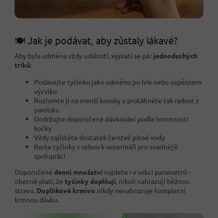
🍽️ Jak je podávat, aby zůstaly lákavé?
Aby byla odměna vždy událostí, vyplatí se pár
jednoduchých
triků
:
Podávejte tyčinku jako odměnu po hře nebo úspěšném
výcviku
Rozlomte ji na menší kousky a protáhněte tak radost z
pamlsku
Dodržujte doporučené dávkování podle hmotnosti
kočky
Vždy zajistěte dostatek čerstvé pitné vody
Berte tyčinky s sebou k veterináři pro snadnější
spolupráci
Doporučené
denní množství
najdete i v sekci parametrů -
obecně platí, že
tyčinky doplňují
, nikoli nahrazují běžnou
stravu.
Doplňkové krmivo
nikdy nenahrazuje kompletní
krmnou dávku.