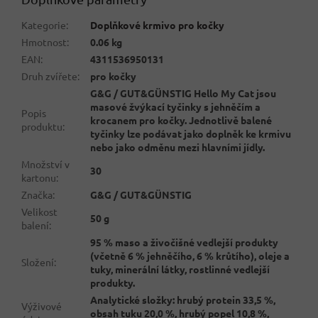
Kategorie
:
Doplňkové krmivo pro kočky
Hmotnost
:
0.06 kg
EAN
:
4311536950131
Druh zvířete
:
pro kočky
G&G / GUT&GÜNSTIG Hello My Cat jsou
masové žvýkací tyčinky s jehněčím a
Popis
krocanem pro kočky. Jednotlivě balené
produktu
:
tyčinky lze podávat jako doplněk ke krmivu
nebo jako odměnu mezi hlavními jídly.
Množství v
30
kartonu
:
Značka
:
G&G / GUT&GÜNSTIG
Velikost
50 g
balení
:
95 % maso a živočišné vedlejší produkty
(včetně 6 % jehněčího, 6 % krůtího), oleje a
Složení
:
tuky, minerální látky, rostlinné vedlejší
produkty.
Analytické složky: hrubý protein 33,5 %,
Výživové
obsah tuku 20,0 %, hrubý popel 10,8 %,