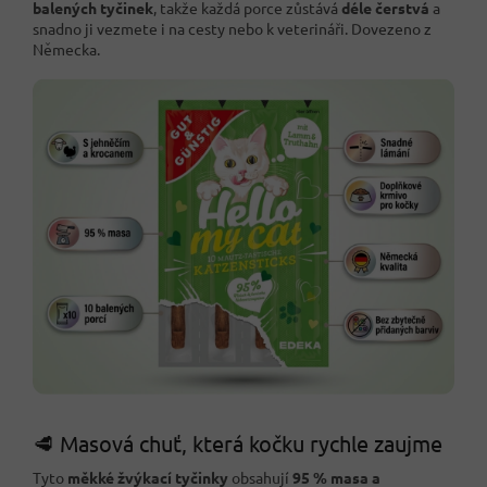
balených tyčinek
, takže každá porce zůstává
déle čerstvá
a
snadno ji vezmete i na cesty nebo k veterináři. Dovezeno z
Německa.
🥩 Masová chuť, která kočku rychle zaujme
Tyto
měkké žvýkací tyčinky
obsahují
95 % masa a