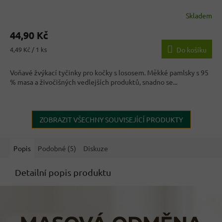
Skladem
Průměrné
hodnocení
44,90 Kč
produktu
je
Měrná
4,49 Kč / 1 ks
Do košíku
4,4
cena:
z
Voňavé žvýkací tyčinky pro kočky s lososem. Měkké pamlsky s 95
5
% masa a živočišných vedlejších produktů, snadno se...
hvězdiček.
ZOBRAZIT VŠECHNY SOUVISEJÍCÍ PRODUKTY
Popis
Podobné (5)
Diskuze
Detailní popis produktu