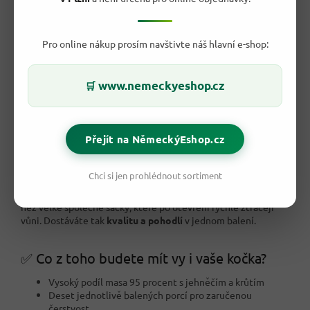
Pro online nákup prosím navštivte náš hlavní e-shop:
www.nemeckyeshop.cz
🛒
⚖️ Jak si stojí oproti běžným pamlskům pro
kočky?
Přejít na NěmeckýEshop.cz
Oproti běžným pamlskům z regálu supermarketu nabízejí
G&G tyčinky vyšší podíl masa
a
poctivé německé
zpracování
. Nespoléhají na levné plnidla ani přebytek
Chci si jen prohlédnout sortiment
obilovin - hlavní roli tu hraje
maso a živočišné složky
.
Jednotlivě balené porce
navíc udrží pamlsek
déle čerstvý
než velké společné sáčky, které po otevření rychle ztrácejí
vůni. Dostáváte tak
kvalitu a pohodlí
v jednom balení.
✅ Co z toho budete mít vy i vaše kočka?
Vysoký podíl masa 95 procent s jehněčím a krůtím
Deset jednotlivě balených porcí pro zaručenou
čerstvost