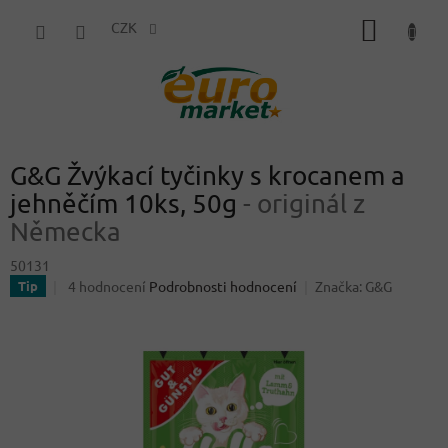
Přejít
NÁKUP
na
CZK
obsah
KOŠÍK
G&G Žvýkací tyčinky s krocanem a
jehněčím 10ks, 50g
- originál z
Německa
50131
Průměrné
4 hodnocení
Podrobnosti hodnocení
Značka:
G&G
Tip
hodnocení
produktu
je
5,0
z
5
hvězdiček.