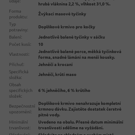
údaje
:
hrubá vláknina 2,2 %, vlhkost 31,0 %.
Forma
Žvýkací masové tyčinky
produktu
:
Typ
Doplňkové krmivo pro kočky
potraviny
:
Balení
:
Jednotlivě balené tyčinky v sáčku
Počet kusů
:
10
Jednotlivě balené porce, měkká tyčinková
Vlastnosti
:
forma, snadné lámání na menší kousky.
Příchuť
:
Jehněčí a krocaní
Specifická
Jehněčí, krůtí maso
složka
:
Obsah
specifických
6 % jehněčího, 6 % krůtího
složek
:
Doplňkové krmivo nenahrazuje kompletní
Bezpečnostní
krmnou dávku. Zajistěte dostatek čerstvé
upozornění
:
pitné vody.
Minimální
Uvedeno na obalu. Přesné datum minimální
trvanlivost
:
trvanlivosti sdělíme na vyžádání.
Skladování
:
Skladujte na chladném a suchém místě.