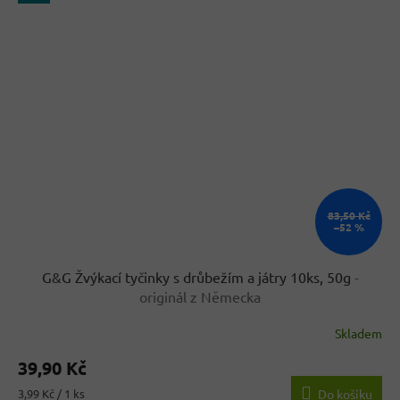
83,50 Kč
–52 %
G&G Žvýkací tyčinky s drůbežím a játry 10ks, 50g
-
originál z Německa
Skladem
Průměrné
hodnocení
39,90 Kč
produktu
je
Měrná
3,99 Kč / 1 ks
Do košíku