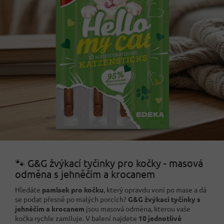
🐾 G&G žvýkací tyčinky pro kočky - masová
odměna s jehněčím a krocanem
Hledáte
pamlsek pro kočku
, který opravdu voní po mase a dá
se podat přesně po malých porcích?
G&G žvýkací tyčinky s
jehněčím a krocanem
jsou masová odměna, kterou vaše
kočka rychle zamiluje. V balení najdete
10 jednotlivě