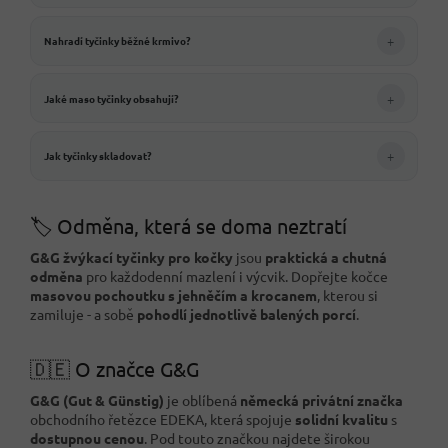
+
Nahradí tyčinky běžné krmivo?
+
Jaké maso tyčinky obsahují?
+
Jak tyčinky skladovat?
🏷️ Odměna, která se doma neztratí
G&G žvýkací tyčinky pro kočky
jsou
praktická a chutná
odměna
pro každodenní mazlení i výcvik. Dopřejte kočce
masovou pochoutku s jehněčím a krocanem
, kterou si
zamiluje - a sobě
pohodlí jednotlivě balených porcí
.
🇩🇪 O značce G&G
G&G (Gut & Günstig)
je oblíbená
německá privátní značka
obchodního řetězce EDEKA, která spojuje
solidní kvalitu
s
dostupnou cenou
. Pod touto značkou najdete širokou