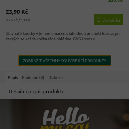
Skladem
Průměrné
hodnocení
23,90 Kč
produktu
je
Měrná
5,76 Kč / 100 g
Do košíku
4,2
cena:
z
Šťavnaté kousky v jemné omáčce s lahodnou příchutí lososa, po
5
kterých se každá kočka ráda ohlédne. G&G Losos v...
hvězdiček.
ZOBRAZIT VŠECHNY SOUVISEJÍCÍ PRODUKTY
Popis
Podobné (8)
Diskuze
Detailní popis produktu