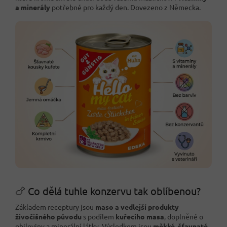
a minerály
potřebné pro každý den. Dovezeno z Německa.
🍗 Co dělá tuhle konzervu tak oblíbenou?
Základem receptury jsou
maso a vedlejší produkty
živočišného původu
s podílem
kuřecího masa
, doplněné o
obiloviny a minerální látky. Výsledkem jsou
měkké, šťavnaté