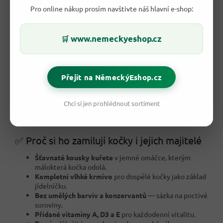
Pro online nákup prosím navštivte náš hlavní e-shop:
⚖️ Co dostanete navíc oproti běžné
www.nemeckyeshop.cz
🛒
konzervě?
Mnoho levných konzerv vsází hlavně na
vodu a aroma
. G&G
Hello my cat naopak nabízí
poznatelné kousky masa
v
Přejít na NěmeckýEshop.cz
chutné omáčce
a
přidané vitamíny i minerály
. Místo
nevýrazné kaše tak vaše kočka dostane jídlo, které
opravdu
Chci si jen prohlédnout sortiment
zaujme chuťově
a zároveň má
jasně deklarované složení
a
německou kvalitu výroby
.
✅ Proč si ho zamilují kočky i jejich majitelé
Šťavnaté kousky kuřete
v jemné omáčce, kterým
málokterá kočka odolá.
Kompletní vlhké krmivo
pro dospělé kočky jako základ
jídelníčku.
Bez umělých barviv a konzervantů
— sázka na poctivé
suroviny.
Přidané vitaminy A, D3 a E
pro každodenní vitalitu.