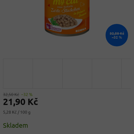
32,50 Kč
–32 %
32,50 Kč
–32 %
21,90 Kč
Měrná
5,28 Kč / 100 g
cena:
Skladem