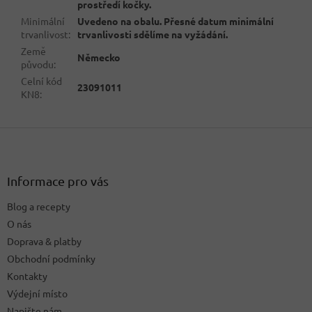
prostředí kočky.
Minimální
Uvedeno na obalu. Přesné datum minimální
trvanlivost
:
trvanlivosti sdělíme na vyžádání.
Země
Německo
původu
:
Celní kód
23091011
KN8
:
Z
á
p
a
Informace pro vás
t
Blog a recepty
í
O nás
Doprava & platby
Obchodní podmínky
Kontakty
Výdejní místo
Napište nám