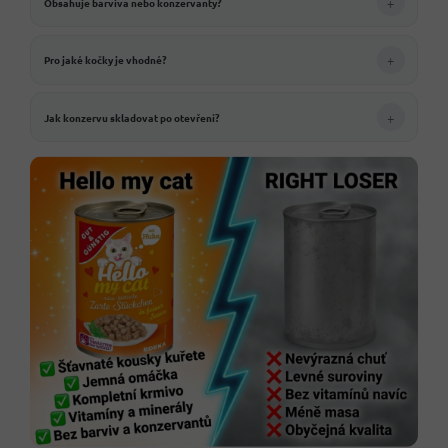
+
Obsahuje barviva nebo konzervanty?
+
Pro jaké kočky je vhodné?
+
Jak konzervu skladovat po otevření?