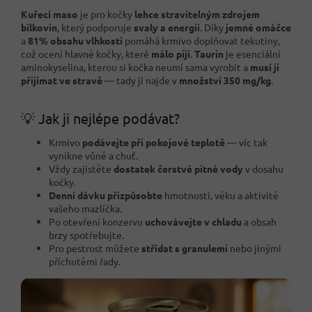
Kuřecí maso
je pro kočky
lehce stravitelným zdrojem
bílkovin
, který podporuje
svaly a energii
. Díky
jemné omáčce
a
81% obsahu vlhkosti
pomáhá krmivo doplňovat tekutiny,
což ocení hlavně kočky, které
málo pijí
.
Taurin
je esenciální
aminokyselina, kterou si kočka neumí sama vyrobit a
musí ji
přijímat ve stravě
— tady ji najde v
množství 350 mg/kg
.
💡 Jak ji nejlépe podávat?
Krmivo
podávejte při pokojové teplotě
— víc tak
vynikne vůně a chuť.
Vždy zajistěte
dostatek čerstvé pitné vody
v dosahu
kočky.
Denní dávku přizpůsobte
hmotnosti, věku a aktivitě
vašeho mazlíčka.
Po otevření konzervu
uchovávejte v chladu
a obsah
brzy spotřebujte.
Pro pestrost můžete
střídat s granulemi
nebo jinými
příchutěmi řady.