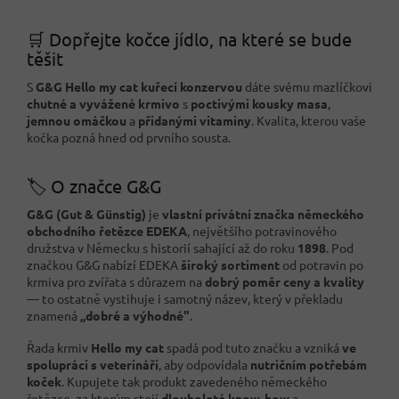
🛒 Dopřejte kočce jídlo, na které se bude
těšit
S
G&G Hello my cat kuřecí konzervou
dáte svému mazlíčkovi
chutné a vyvážené krmivo
s
poctivými kousky masa
,
jemnou omáčkou
a
přidanými vitaminy
. Kvalita, kterou vaše
kočka pozná hned od prvního sousta.
🏷️ O značce G&G
G&G (Gut & Günstig)
je
vlastní privátní značka německého
obchodního řetězce EDEKA
, největšího potravinového
družstva v Německu s historií sahající až do roku
1898
. Pod
značkou G&G nabízí EDEKA
široký sortiment
od potravin po
krmiva pro zvířata s důrazem na
dobrý poměr ceny a kvality
— to ostatně vystihuje i samotný název, který v překladu
znamená
„dobré a výhodné"
.
Řada krmiv
Hello my cat
spadá pod tuto značku a vzniká
ve
spolupráci s veterináři
, aby odpovídala
nutričním potřebám
koček
. Kupujete tak produkt zavedeného německého
řetězce, za kterým stojí
dlouholeté know-how
a