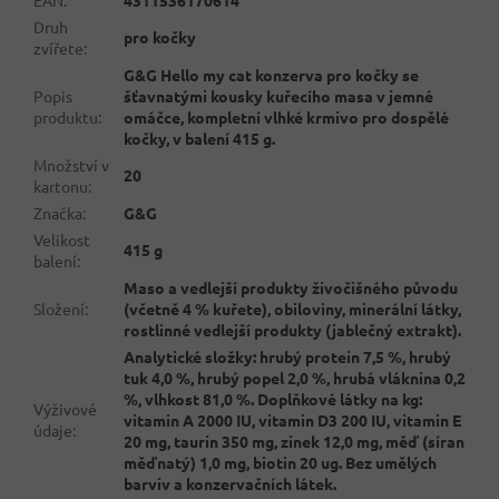
Druh
pro kočky
zvířete
:
G&G Hello my cat konzerva pro kočky se
Popis
šťavnatými kousky kuřecího masa v jemné
produktu
:
omáčce, kompletní vlhké krmivo pro dospělé
kočky, v balení 415 g.
Množství v
20
kartonu
:
Značka
:
G&G
Velikost
415 g
balení
:
Maso a vedlejší produkty živočišného původu
Složení
:
(včetně 4 % kuřete), obiloviny, minerální látky,
rostlinné vedlejší produkty (jablečný extrakt).
Analytické složky: hrubý protein 7,5 %, hrubý
tuk 4,0 %, hrubý popel 2,0 %, hrubá vláknina 0,2
%, vlhkost 81,0 %. Doplňkové látky na kg:
Výživové
vitamin A 2000 IU, vitamin D3 200 IU, vitamin E
údaje
:
20 mg, taurin 350 mg, zinek 12,0 mg, měď (síran
měďnatý) 1,0 mg, biotin 20 ug. Bez umělých
barviv a konzervačních látek.