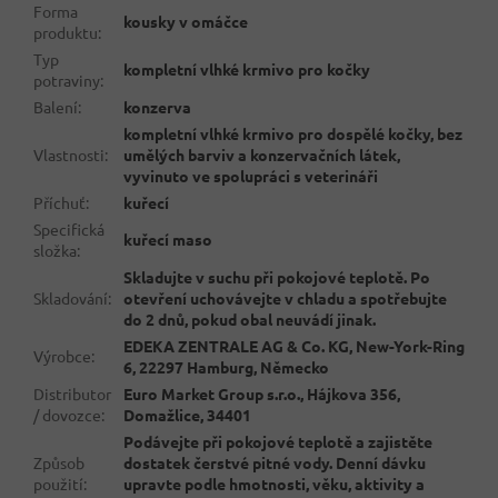
Forma
kousky v omáčce
produktu
:
Typ
kompletní vlhké krmivo pro kočky
potraviny
:
Balení
:
konzerva
kompletní vlhké krmivo pro dospělé kočky, bez
Vlastnosti
:
umělých barviv a konzervačních látek,
vyvinuto ve spolupráci s veterináři
Příchuť
:
kuřecí
Specifická
kuřecí maso
složka
:
Skladujte v suchu při pokojové teplotě. Po
Skladování
:
otevření uchovávejte v chladu a spotřebujte
do 2 dnů, pokud obal neuvádí jinak.
EDEKA ZENTRALE AG & Co. KG, New-York-Ring
Výrobce
:
6, 22297 Hamburg, Německo
Distributor
Euro Market Group s.r.o., Hájkova 356,
/ dovozce
:
Domažlice, 34401
Podávejte při pokojové teplotě a zajistěte
Způsob
dostatek čerstvé pitné vody. Denní dávku
použití
:
upravte podle hmotnosti, věku, aktivity a