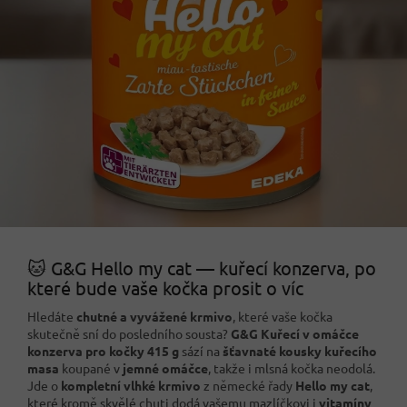
🐱 G&G Hello my cat — kuřecí konzerva, po
které bude vaše kočka prosit o víc
Hledáte
chutné a vyvážené krmivo
, které vaše kočka
skutečně sní do posledního sousta?
G&G Kuřecí v omáčce
konzerva pro kočky 415 g
sází na
šťavnaté kousky kuřecího
masa
koupané v
jemné omáčce
, takže i mlsná kočka neodolá.
Jde o
kompletní vlhké krmivo
z německé řady
Hello my cat
,
které kromě skvělé chuti dodá vašemu mazlíčkovi i
vitamíny