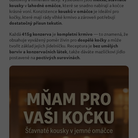
kousky
v
lahodné omáčce
, které se snadno nabírají a kočce
krásně voní. Konzistence
kousků v omáčce
je ideální pro
kočky, které mají rády vlhké krmivo a zároveň potřebují
dostatečný přísun tekutin
.
Každá
415g konzerva
je
kompletní krmivo
— to znamená, že
obsahuje vyvážený poměr živin pro
dospělé kočky
a může
tvořit základ jejich jídelníčku. Receptura je
bez umělých
barviv a konzervačních látek
, takže dáváte mazlíčkovi jídlo
postavené na
poctivých surovinách
.