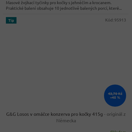
Masové žvýkací tyčinky pro kočky s jehněčím a krocanem.
5
Praktické balení obsahuje 10 jednotlivě balených porcí, které...
hvězdiček.
Kód:
95913
Tip
43,70 Kč
–45 %
G&G Losos v omáčce konzerva pro kočky 415g
- originál z
Německa