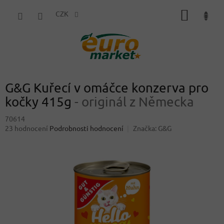
Přejít
NÁKUP
na
CZK
obsah
KOŠÍK
G&G Kuřecí v omáčce konzerva pro
kočky 415g
- originál z Německa
70614
Průměrné
23 hodnocení
Podrobnosti hodnocení
Značka:
G&G
hodnocení
produktu
je
4,0
z
5
hvězdiček.