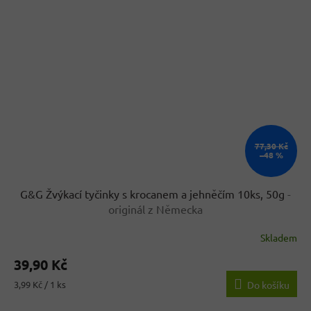
77,30 Kč
–48 %
G&G Žvýkací tyčinky s krocanem a jehněčím 10ks, 50g
-
originál z Německa
Skladem
Průměrné
hodnocení
39,90 Kč
produktu
je
Měrná
3,99 Kč / 1 ks
Do košíku
5,0
cena:
z