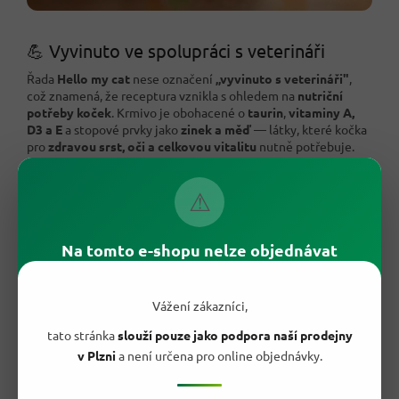
💪 Vyvinuto ve spolupráci s veterináři
Řada
Hello my cat
nese označení
„vyvinuto s veterináři"
,
což znamená, že receptura vznikla s ohledem na
nutriční
potřeby koček
. Krmivo je obohacené o
taurin
,
vitaminy A,
D3 a E
a stopové prvky jako
zinek a měď
— látky, které kočka
pro
zdravou srst, oči a celkovou vitalitu
nutně potřebuje.
⚠
Na tomto e-shopu nelze objednávat
Vážení zákazníci,
tato stránka
slouží pouze jako podpora naší prodejny
v Plzni
a není určena pro online objednávky.