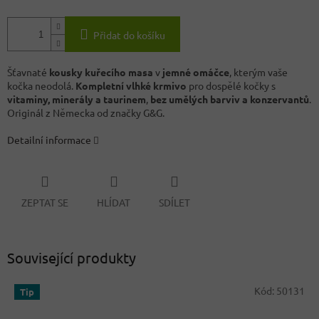
Přidat do košíku
Šťavnaté
kousky kuřecího masa
v
jemné omáčce
, kterým vaše
kočka neodolá.
Kompletní vlhké krmivo
pro dospělé kočky s
vitaminy, minerály a taurinem
,
bez umělých barviv a konzervantů
.
Originál z Německa od značky G&G.
Detailní informace
ZEPTAT SE
HLÍDAT
SDÍLET
Související produkty
Kód:
50131
Tip