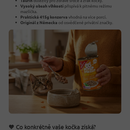
Taurin
důležitý pro zdravé srdce a zrak kočky.
Vysoký obsah vlhkosti
přispívá k pitnému režimu
mazlíčka.
Praktická 415g konzerva
vhodná na více porcí.
Originál z Německa
od osvědčené privátní značky.
🧡 Co konkrétně vaše kočka získá?