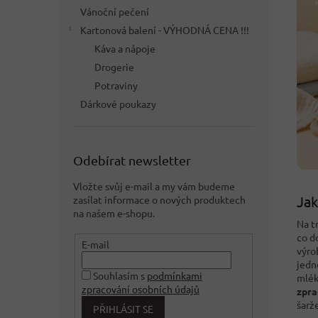
Vánoční pečení
Kartonová balení - VÝHODNÁ CENA !!!
Káva a nápoje
Drogerie
Potraviny
Dárkové poukazy
Odebírat newsletter
Vložte svůj e-mail a my vám budeme
Jak
zasílat informace o nových produktech
na našem e-shopu.
Na t
co d
E-mail
výro
jedn
Souhlasím s
podmínkami
mlék
zpracování osobních údajů
zpra
šarž
PŘIHLÁSIT SE