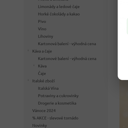
Pro
Limonády a ledové čaje
Přec
Horké čokolády a kakao
pedi
Pivo
pomě
fosf
Víno
rodič
Lihoviny
Kartonová balení - výhodná cena
Bale
dáve
Káva a čaje
Kartonové balení - výhodná cena
Káva
Čaje
Italské zboží
Italská Vína
Potraviny a cukrovinky
Drogerie a kosmetika
Vánoce 2024
% AKCE - slevové tornádo
Novinky