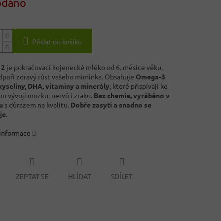
odáno
Přidat do košíku
 2
je pokračovací kojenecké mléko od 6. měsíce věku,
dpoří zdravý růst vašeho miminka. Obsahuje
Omega-3
yseliny, DHA, vitaminy a minerály
, které přispívají ke
u vývoji mozku, nervů i zraku.
Bez chemie, vyráběno v
u
s důrazem na kvalitu.
Dobře zasytí a snadno se
je
.
 informace
ZEPTAT SE
HLÍDAT
SDÍLET