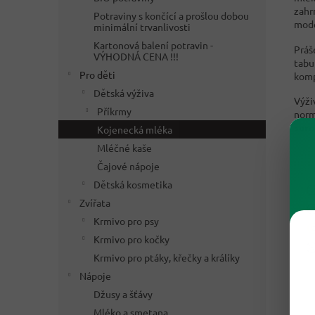
zahr
Potraviny s končící a prošlou dobou
mode
minimální trvanlivosti
Kartonová balení potravin -
Práš
VÝHODNÁ CENA !!!
tabu
Pro děti
komp
Dětská výživa
Výži
Příkrmy
norm
suro
Kojenecká mléka
Mléčné kaše
Čajové nápoje
Dětská kosmetika
Zvířata
Krmivo pro psy
Krmivo pro kočky
Krmivo pro ptáky, křečky a králíky
Nápoje
Džusy a šťávy
Mléko a smetana