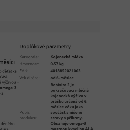
Doplňkové parametry
Kategorie
:
Kojenecká mléka
měsíci
Hmotnost
:
0.57 kg
EAN
:
4018852021063
ho děťátka
učást
Věk dítěte
:
od 6. měsíce
í výživou –
Bebivita 2 je
omega-3
pokračovací mléčná
 z
kojenecká výživa v
prášku určená od 6.
měsíce věku jako
Popis
součást smíšené
produktu
:
stravy s příkrmy.
Obsahuje omega-3
ředěného
mastnou kyselinu ALA,
ptura