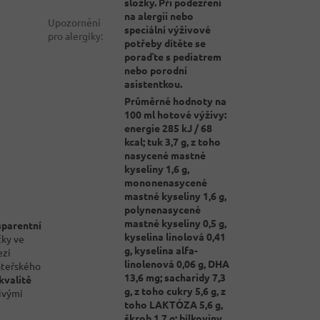
složky. Při podezření
na alergii nebo
Upozornění
speciální výživové
pro alergiky
:
potřeby dítěte se
poraďte s pediatrem
nebo porodní
asistentkou.
Průměrné hodnoty na
100 ml hotové výživy:
energie 285 kJ / 68
kcal; tuk 3,7 g, z toho
nasycené mastné
kyseliny 1,6 g,
mononenasycené
mastné kyseliny 1,6 g,
polynenasycené
mastné kyseliny 0,5 g,
sparentní
kyselina linolová 0,41
ky ve
g, kyselina alfa-
ezi
linolenová 0,06 g, DHA
ateřského
13,6 mg; sacharidy 7,3
kvalitě
g, z toho cukry 5,6 g, z
ivými
toho LAKTÓZA 5,6 g,
škrob 1,7 g; bílkoviny