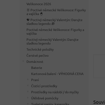
n
Velikonoce 2026
e
🐰 Poctivé německé Velikonoce: Figurky
l
a vajíčka 🐣
💝 Poctivý německý Valentýn: Darujte
sladkou legendu 🎁
Poctivé německé Velikonoce: Figurky a
vajíčka
Poctivý německý Valentýn: Darujte
sladkou legendu
Technické položky
Čerstvé pečivo
Domácnost
Baterie
Kartonová balení - VÝHODNÁ CENA
Praní
Čistící prostředky
Prostředky na nádobí / do myčky
Úklidové pomůcky
Souvi
Toaletní papíry, kapesníky