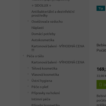
⭐ SIDOLUX ⭐
Tip
Antibakteriální a dezinfekční
prostředky
Osvěžovače vzduchu
Náplasti
Domácí potřeby
Autokosmetika
Bebiv
Kartonová balení - VÝHODNÁ CENA
Počát
!!!
kojen
Péče o tělo
Průmě
origi
Kartonová balení - VÝHODNÁ CENA
hodno
169,
Tělová kosmetika
produ
je
Vlasová kosmetika
Měrná
33,98 K
4,0
cena:
Ústní hygiena
z
D
Péče o pleť
5
hvězdi
Přípravky na holení
Bebivi
Intimní péče
počáte
prášku
Přírodní kosmetika