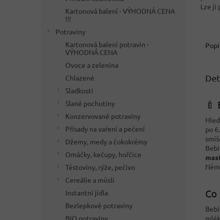
Lze ji
Kartonová balení - VÝHODNÁ CENA
nebo j
!!!
Potraviny
Kartonová balení potravin -
Popi
VÝHODNÁ CENA
Ovoce a zelenina
Det
Chlazené
Sladkosti
🍼 
Slané pochutiny
Konzervované potraviny
Hle
Přísady na vaření a pečení
po 6
smíš
Džemy, medy a čokokrémy
Bebi
Omáčky, kečupy, hořčice
mast
Něm
Těstoviny, rýže, pečivo
Cereálie a müsli
Co 
Instantní jídla
Bezlepkové potraviny
Bebi
mlék
BIO potraviny