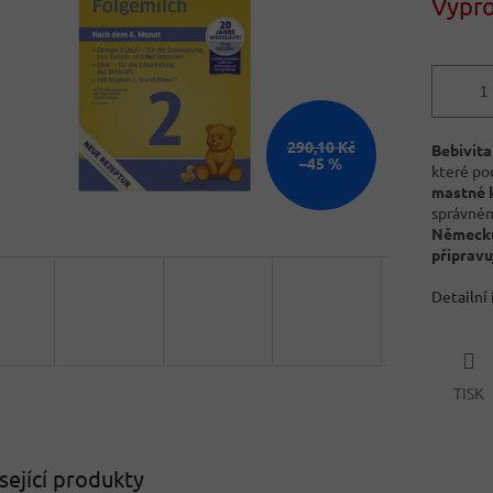
Vypr
290,10 Kč
Bebivita
–45 %
které po
mastné k
správném
Německ
připravu
Detailní
TISK
sející produkty