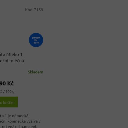
Kód:
7159
334,90
Kč
–49 %
ita Mléko 1
eční mléčná
ecká výživa 500 g
-
Skladem
rné
nál z Německa
cení
90 Kč
ktu
č / 100 g
o košíku
ček.
ta 1 je německá
ční kojenecká výživa v
, určená od narození.