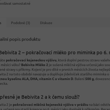
 podávat samostatně
ako...
s
Podobné (3)
Diskuze
ailní popis produktu
Bebivita 2 – pokračovací mléko pro miminka po 6. 
dáte
pokračovací kojeneckou výživu
, která doplní pestrou stravu vaše
. měsíci věku?
Bebivita Mléko 2
je sušená mléčná výživa určená jako so
ené stravy s příkrmy. Kojení je pro dítě v prvních měsících života nejlepš
vita 2 na toto období navazuje a doplňuje jídelníček staršího miminka o
nou kyselinu ALA, DHA, vitamin C a vitamin D
. Balení
500 g
, dovezeno
ecka.
přesně je Bebivita 2 a k čemu slouží?
vita 2 je
pokračovací mléčná kojenecká výživa v prášku
na bázi odst
a, určená pro starší kojence po 6. měsíci jako doplněk k příkrmům. Rece