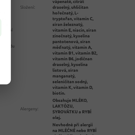
vápenaté, citrát
Složení
:
draselný, uhličitan
i s
hořečnatý, L-
eným
tryptofan, vitamin C,
ník a
síran železnatý,
ž ocení
vitamin E, niacin, síran
zinečnatý, kyselina
pantotenová, síran
 na řadu
měďnatý, vitamin A,
u.
vitamin B1, vitamin B2,
vitamin B6, jodičnan
draselný, kyselina
listová, síran
manganatý,
seleničitan sodný,
vitamin K, vitamin D,
biotin.
Obsahuje MLÉKO,
LAKTÓZU,
Alergeny
:
SYROVÁTKU a RYBÍ
olej.
Nevhodné při alergii
na MLÉČNÉ nebo RYBÍ