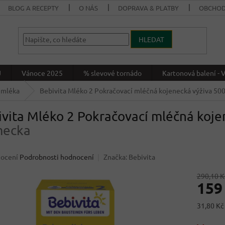
BLOG A RECEPTY
O NÁS
DOPRAVA & PLATBY
OBCHOD
HLEDAT
J
Vánoce 2025
% slevové tornádo
Kartonová balení 
 mléka
Bebivita Mléko 2 Pokračovací mléčná kojenecká výživa 50
vita Mléko 2 Pokračovací mléčná koje
ecka
né
nocení
Podrobnosti hodnocení
Značka:
Bebivita
ení
u
290,10 K
159
Měrná
31,80 Kč 
cena:
ek.