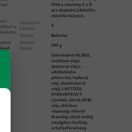
DHA a vitaminy C a D
částí
pro doplnění jídelníčku
staršího kojence.
vací
Množství v
4
složení a
kartonu
:
produktu.
Značka
:
Bebivita
Velikost
pskými
500 g
balení
:
původ
Odstředěné MLÉKO,
rostlinné oleje
(palmový olej z
udržitelného
pěstování, řepkový
olej, slunečnicový
olej), LAKTÓZA,
SYROVÁTKOVÝ
výrobek, škrob, RYBÍ
olej, uhličitan
vápenatý, chlorid
draselný, citrát sodný,
emulgátor lecitiny,
ortofosforečnany