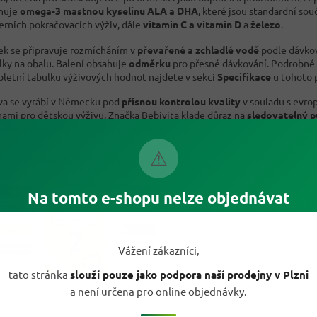
nuje
omega-3 mastnou kyselinu ALA a DHA
, které jsou standardní sou
rních pokračovacích výživ, dále
vitamin C a vitamin D
a
železo
.
ek se připravuje rozmícháním v
převařené a zchladlé vodě
podle dávko
lky na obalu. Balení obsahuje
odměrku
pro přesné dávkování. Podrobné 
letní tabulku výživových hodnot najdete v sekci
Specifikace
u tohoto 
va se vyrábí v Německu pod
přísnou kontrolou kvality
v souladu s evro
ami pro dětskou výživu. Značka Bebivita klade důraz na
sledovatelný 
vin
a pravidelné testování receptury.
⚠
Na tomto e-shopu nelze objednávat
Vážení zákazníci,
tato stránka
slouží pouze jako podpora naší prodejny v Plzni
a není určena pro online objednávky.