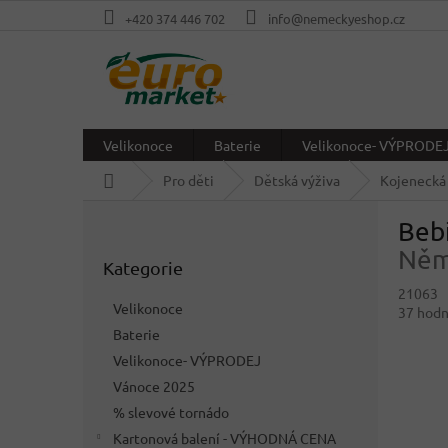
Přejít
+420 374 446 702
info@nemeckyeshop.cz
na
obsah
Velikonoce
Baterie
Velikonoce- VÝPRODE
Domů
Pro děti
Dětská výživa
Kojenecká
P
Bebi
o
Přeskočit
s
Něm
Kategorie
kategorie
t
21063
r
Velikonoce
Průměr
37 hod
a
hodnoc
Baterie
n
produkt
Velikonoce- VÝPRODEJ
n
je
í
Vánoce 2025
3,9
p
z
% slevové tornádo
5
a
Kartonová balení - VÝHODNÁ CENA
hvězdič