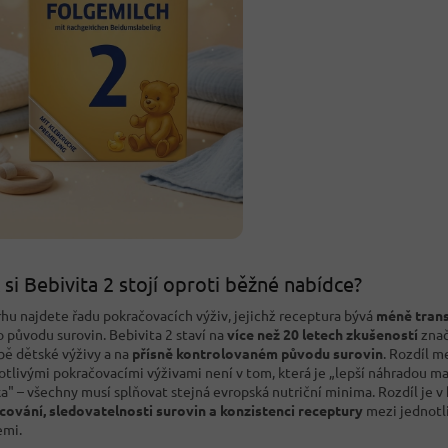
 si Bebivita 2 stojí oproti běžné nabídce?
rhu najdete řadu pokračovacích výživ, jejichž receptura bývá
méně tran
o původu surovin. Bebivita 2 staví na
více než 20 letech zkušeností
znač
bě dětské výživy a na
přísně kontrolovaném původu surovin
. Rozdíl m
otlivými pokračovacími výživami není v tom, která je „lepší náhradou m
a" – všechny musí splňovat stejná evropská nutriční minima. Rozdíl je v
cování, sledovatelnosti surovin a konzistenci receptury
mezi jednotl
emi.