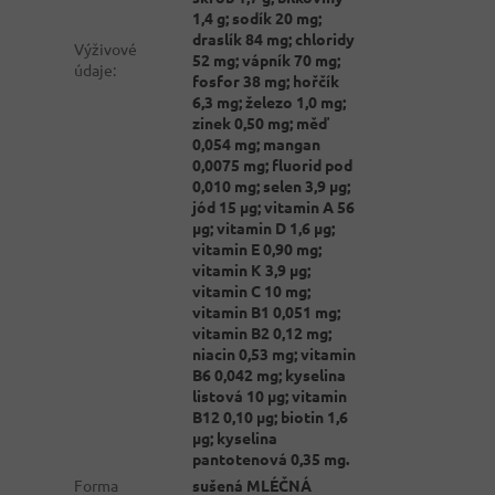
1,4 g; sodík 20 mg;
draslík 84 mg; chloridy
Výživové
52 mg; vápník 70 mg;
údaje
:
fosfor 38 mg; hořčík
6,3 mg; železo 1,0 mg;
zinek 0,50 mg; měď
0,054 mg; mangan
0,0075 mg; fluorid pod
0,010 mg; selen 3,9 µg;
jód 15 µg; vitamin A 56
µg; vitamin D 1,6 µg;
vitamin E 0,90 mg;
vitamin K 3,9 µg;
vitamin C 10 mg;
vitamin B1 0,051 mg;
vitamin B2 0,12 mg;
niacin 0,53 mg; vitamin
B6 0,042 mg; kyselina
listová 10 µg; vitamin
B12 0,10 µg; biotin 1,6
µg; kyselina
pantotenová 0,35 mg.
Forma
sušená MLÉČNÁ