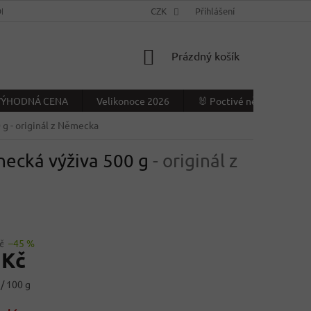
NÍ PODMÍNKY
KONTAKTY
CZK
VÝDEJNÍ MÍSTO
Přihlášení
NAPIŠTE NÁ
NÁKUPNÍ
Prázdný košík
KOŠÍK
- VÝHODNÁ CENA
Velikonoce 2026
🐰 Poctivé německé Veliko
0 g
- originál z Německa
necká výživa 500 g
- originál z
č
–45 %
 Kč
/ 100 g