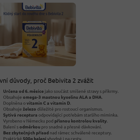
vní důvody, proč Bebivita 2 zvážit
Určena od 6. měsíce
jako součást smíšené stravy s příkrmy.
Obsahuje
omega-3 mastnou kyselinu ALA a DHA
.
Doplněna o
vitamin C a vitamin D
.
Obsahuje
železo
důležité pro rostoucí organismus.
Sytivá receptura
odpovídající potřebám staršího miminka.
Vyrobeno v Německu pod
přísnou kontrolou kvality
.
Balení s
odměrkou
pro snadné a přesné dávkování.
Bez zbytečných přísad
nad rámec schválené receptury.
Praktické
500g balení
vhodné i na cesty.