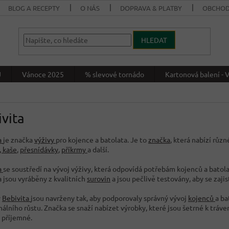
BLOG A RECEPTY
O NÁS
DOPRAVA & PLATBY
OBCHOD
HLEDAT
J
Vánoce 2025
% slevové tornádo
Kartonová balení 
vita
a
je značka
výživy
pro kojence a batolata. Je to
značka
, která nabízí růz
, kaše
,
přesnídávky
,
příkrmy
a další.
a
se soustředí na vývoj výživy, která odpovídá potřebám kojenců a batola
a jsou vyráběny z kvalitních
surovin
a jsou pečlivě testovány, aby se zajis
y
Bebivita
jsou navrženy tak, aby podporovaly správný vývoj
kojenců
a ba
lního růstu. Značka se snaží nabízet výrobky, které jsou šetrné k tráven
i příjemné.