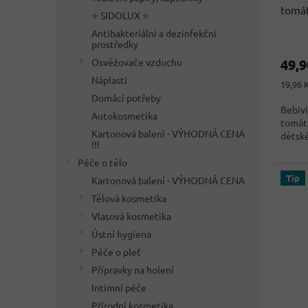
tomá
t
⭐ SIDOLUX ⭐
ů
Antibakteriální a dezinfekční
Průmě
prostředky
hodno
Osvěžovače vzduchu
49,
produ
je
Náplasti
Měrná
19,96 K
5,0
cena:
Domácí potřeby
z
Bebivi
Autokosmetika
5
tomát
hvězdi
Kartonová balení - VÝHODNÁ CENA
dětské
!!!
Péče o tělo
Tip
Kartonová balení - VÝHODNÁ CENA
Tělová kosmetika
Vlasová kosmetika
Ústní hygiena
Péče o pleť
Přípravky na holení
Intimní péče
Přírodní kosmetika