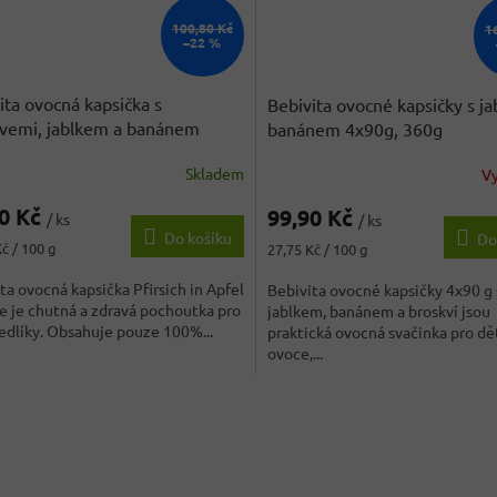
100,80 Kč
1
–22 %
ita ovocná kapsička s
Bebivita ovocné kapsičky s j
vemi, jablkem a banánem
banánem 4x90g, 360g
g 360 g
- originál z Německa
Skladem
V
40 Kč
99,90 Kč
/ ks
/ ks
Do košíku
Do
Měrná
č / 100 g
27,75 Kč / 100 g
cena:
ta ovocná kapsička Pfirsich in Apfel
Bebivita ovocné kapsičky 4x90 g 
 je chutná a zdravá pochoutka pro
jablkem, banánem a broskví jsou
edlíky. Obsahuje pouze 100%...
praktická ovocná svačinka pro dě
ovoce,...
O
v
l
á
d