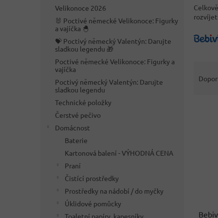
n
Celkově 
Velikonoce 2026
e
rozvíjet
🐰 Poctivé německé Velikonoce: Figurky
l
a vajíčka 🐣
💝 Poctivý německý Valentýn: Darujte
sladkou legendu 🎁
Poctivé německé Velikonoce: Figurky a
Ř
vajíčka
a
Dopor
Poctivý německý Valentýn: Darujte
z
sladkou legendu
e
Technické položky
V
n
Čerstvé pečivo
ý
í
Domácnost
p
p
i
r
Baterie
s
o
Kartonová balení - VÝHODNÁ CENA
p
d
Praní
r
u
Čistící prostředky
o
k
Prostředky na nádobí / do myčky
d
t
u
Úklidové pomůcky
ů
Bebiv
k
Toaletní papíry, kapesníky