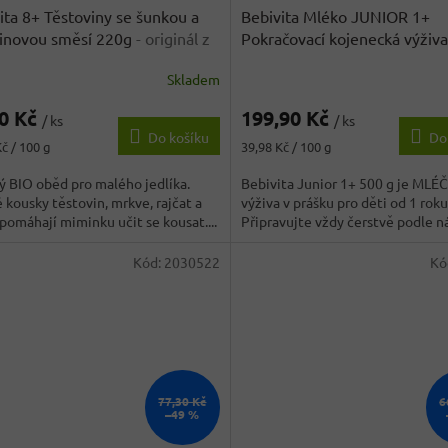
ita 8+ Těstoviny se šunkou a
Bebivita Mléko JUNIOR 1+
inovou směsí 220g
- originál z
Pokračovací kojenecká výživa
cka
- originál z Německa
Skladem
Průměrné
hodnocení
90 Kč
199,90 Kč
produktu
/ ks
/ ks
Do košíku
Do
je
Měrná
č / 100 g
39,98 Kč / 100 g
4,0
cena:
z
 BIO oběd pro malého jedlíka.
Bebivita Junior 1+ 500 g je MLÉ
5
kousky těstovin, mrkve, rajčat a
výživa v prášku pro děti od 1 roku
hvězdiček.
pomáhají miminku učit se kousat....
Připravujte vždy čerstvě podle n
Kód:
2030522
Kó
77,30 Kč
6
–49 %