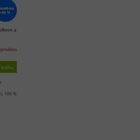
66,90 Kč
–40 %
ablkem a
yprodáno
 košíku
s
ti. 100 %