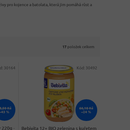
živy pro kojence a batolata, která jim pomáhá růst a
17
položek celkem
d:
30164
Kód:
30492
8,50 Kč
66,10 Kč
–43 %
–24 %
y 220g
-
Bebivita 12+ BIO zelenina s kuřetem