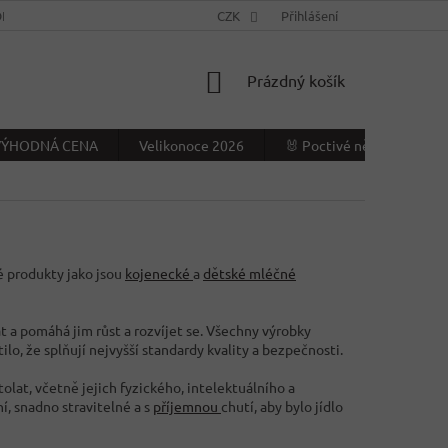
NÍ PODMÍNKY
KONTAKTY
CZK
VÝDEJNÍ MÍSTO
Přihlášení
NAPIŠTE NÁ
NÁKUPNÍ
Prázdný košík
KOŠÍK
- VÝHODNÁ CENA
Velikonoce 2026
🐰 Poctivé německé Veliko
né produkty jako jsou
kojenecké
a
dětské
mléčné
t a pomáhá jim růst a rozvíjet se. Všechny výrobky
tilo, že splňují nejvyšší standardy kvality a bezpečnosti.
tolat, včetně jejich fyzického, intelektuálního a
í, snadno stravitelné a s
příjemnou
chutí, aby bylo jídlo