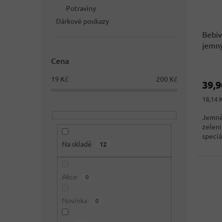
Potraviny
Dárkové poukazy
Bebiv
jemn
Cena
19
Kč
200
Kč
39,
Měrná
18,14 K
cena:
Jemně
zeleni
speciá
Na skladě
12
Akce
0
Novinka
0