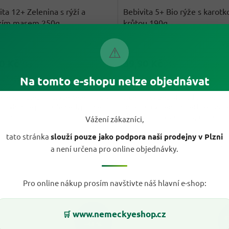
ita 12+ Zelenina s rýží a
Bebivita 5+ Bio rýže s karotk
zím masem 250g
krůtou 190g
Skladem
V
rné
⚠
cení
20 Kč
39,90 Kč
ktu
/ ks
/ ks
Do košíku
Do
Měrná
č / 100 g
21 Kč / 100 g
Na tomto e-shopu nelze objednávat
cena:
né kompletní jídlo se zeleninou v
Jídelníčky Bebivita od 5. měsíce
ch vhodné pro malé děti, pro děti
poskytují vašemu dítěti cennou 
ček.
 měsíců.
alfa-linolenovou, omega-3 mastno
Vážení zákazníci,
tato stránka
slouží pouze jako podpora naší prodejny v Plzni
Kód:
21063
Kó
a není určena pro online objednávky.
Pro online nákup prosím navštivte náš hlavní e-shop:
www.nemeckyeshop.cz
🛒
290,10 Kč
6
–45 %