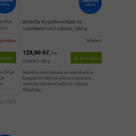
46,90 Kč
200,50 Kč
–74 %
–35 %
o Pre
Bebivita Krupičková kaše se
nál z
sušenkami od 6 měsíce, 500 g
yprodáno
Skladem
129,90 Kč
/ ks
 košíku
Do košíku
Měrná
25,98 Kč / 100 g
cena:
re HA je
Bebivita mléčná kaše se sušenkami je
 je
kompletní mléčná výživa určená pro
e.
miminka od ukončeného 6. měsíce.
Obsahuje...
d:
17271