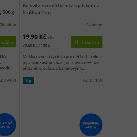
Bebivita ovocná tyčinka s jablkem a
, 500 g
hruškou 25 g
Skladem
Skladem
Průměrné
hodnocení
19,90 Kč
produktu
/ ks
 košíku
Do košíku
je
Měrná
79,60 Kč / 100 g
2,5
cena:
z
ČNÁ
Měkká ovocná tyčinka pro děti od 1 roku,
5
.
jejíž sladkost pochází jen z ovoce — bez
hvězdiček.
ávodu.
přidaného cukru. S banánovými...
d:
29984
Kód:
7159
Tip
6,10 Kč
334,90 Kč
–39 %
–49 %