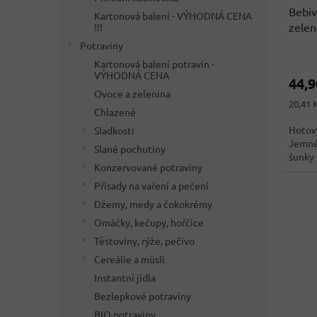
Bebiv
Kartonová balení - VÝHODNÁ CENA
zelen
!!!
Něme
Potraviny
Kartonová balení potravin -
VÝHODNÁ CENA
44,
Ovoce a zelenina
Měrná
20,41 K
Chlazené
cena:
Hotový
Sladkosti
Jemné 
Slané pochutiny
šunky 
Konzervované potraviny
Přísady na vaření a pečení
Džemy, medy a čokokrémy
Omáčky, kečupy, hořčice
Těstoviny, rýže, pečivo
Cereálie a müsli
Instantní jídla
Bezlepkové potraviny
BIO potraviny