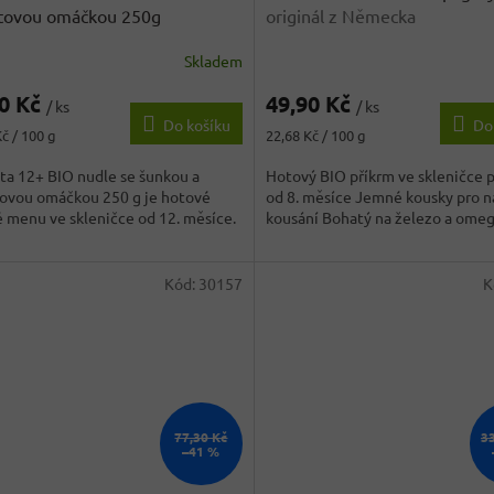
tovou omáčkou 250g
originál z Německa
Skladem
rné
Průměrné
cení
hodnocení
90 Kč
49,90 Kč
ktu
produktu
/ ks
/ ks
Do košíku
Do
je
Měrná
č / 100 g
22,68 Kč / 100 g
4,2
cena:
z
ta 12+ BIO nudle se šunkou a
Hotový BIO příkrm ve skleničce p
5
ovou omáčkou 250 g je hotové
od 8. měsíce Jemné kousky pro n
ček.
hvězdiček.
 menu ve skleničce od 12. měsíce.
kousání Bohatý na železo a omega
Kód:
30157
K
77,30 Kč
3
–41 %