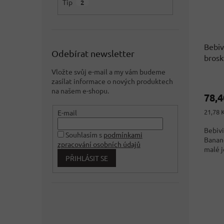
Tip
2
Bebiv
Odebírat newsletter
brosk
4x90
Vložte svůj e-mail a my vám budeme
zasílat informace o nových produktech
na našem e-shopu.
78,
Měrná
21,78 K
E-mail
cena:
Bebivi
Souhlasím s
podmínkami
Banane
zpracování osobních údajů
malé j
PŘIHLÁSIT SE