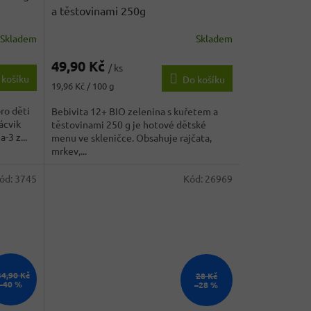
a těstovinami 250g
Skladem
Skladem
49,90 Kč
/ ks
 košíku
Do košíku
Měrná
19,96 Kč / 100 g
cena:
ro děti
Bebivita 12+ BIO zelenina s kuřetem a
ácvik
těstovinami 250 g je hotové dětské
-3 z...
menu ve skleničce. Obsahuje rajčata,
mrkev,...
ód:
3745
Kód:
26969
34,90 Kč
28 Kč
–40 %
–28 %