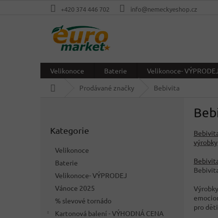
Přejít
+420 374 446 702
info@nemeckyeshop.cz
na
obsah
Velikonoce
Baterie
Velikonoce- VÝPRODE
Domů
Prodávané značky
Bebivita
P
Bebi
o
Přeskočit
s
Kategorie
kategorie
Bebivit
t
výrobky
r
Velikonoce
a
Bebivit
Baterie
n
Bebivit
Velikonoce- VÝPRODEJ
n
í
Vánoce 2025
Výrobk
p
emocioná
% slevové tornádo
pro dět
a
Kartonová balení - VÝHODNÁ CENA