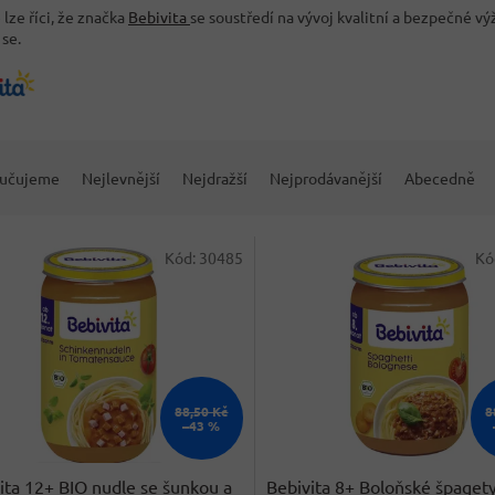
lze říci, že značka
Bebivita
se soustředí na vývoj kvalitní a bezpečné vý
 se.
učujeme
Nejlevnější
Nejdražší
Nejprodávanější
Abecedně
Kód:
30485
Kó
88,50 Kč
8
–43 %
ita 12+ BIO nudle se šunkou a
Bebivita 8+ Boloňské špaget