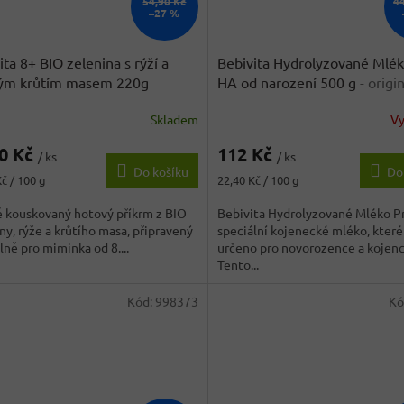
54,90 Kč
4
–27 %
ita 8+ BIO zelenina s rýží a
Bebivita Hydrolyzované Mlék
ým krůtím masem 220g
HA od narození 500 g
- origi
Německa
Skladem
V
90 Kč
112 Kč
/ ks
/ ks
Do košíku
Do
Měrná
č / 100 g
22,40 Kč / 100 g
cena:
 kouskovaný hotový příkrm z BIO
Bebivita Hydrolyzované Mléko P
ny, rýže a krůtího masa, připravený
speciální kojenecké mléko, které
lně pro miminka od 8....
určeno pro novorozence a kojenc
Tento...
Kód:
998373
Kó