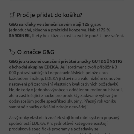
🛒 Proč je přidat do košíku?
G&G sardinky ve slunečnicovém oleji 125 g
jsou
jednoduchá, skladná a praktická konzerva. Nabízí
75 %
SARDINEK
, filety bez kůže a kostí a rychlé použití bez vaření.
🏷️ O značce G&G
G&G je zkrácené označení privátní značky GUT&GÜNSTIG
obchodní skupiny EDEKA.
Její sortiment tvoří přibližně 3
000 potravinářských i nepotravinářských položek pro
každodenní nákup. EDEKA ji staví na trvale nízkém cenovém
nastavení při zachování vlastních kvalitativních požadavků.
Nejde tedy o jednoho výrobce s oddělenou rodinnou historií,
ale o zastřešující značku pro produkty zadávané vybraným
dodavatelům podle specifikací skupiny. Přesný rok vzniku
samotné značky oficiální zdroje neuvádějí.
Za výrobky vlastních značek stojí kontrolní systém popsaný
společností EDEKA. Pro jednotlivé kategorie existují
produktově specifické programy a požadavky se