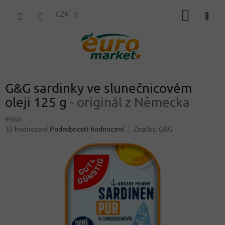
Přejít
NÁKUP
na
CZK
obsah
KOŠÍK
G&G sardinky ve slunečnicovém
oleji 125 g
- originál z Německa
9360
Průměrné
32 hodnocení
Podrobnosti hodnocení
Značka:
G&G
hodnocení
produktu
je
4,3
z
5
hvězdiček.