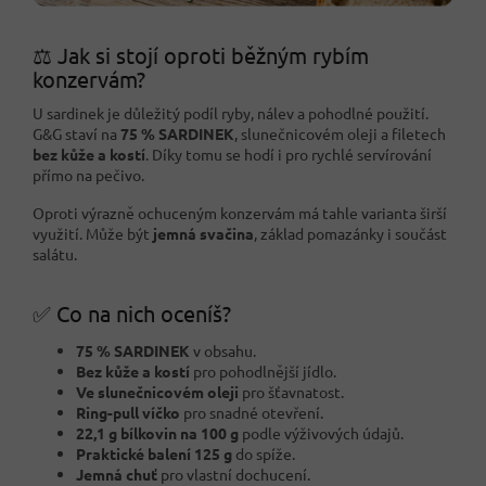
⚖️ Jak si stojí oproti běžným rybím
konzervám?
U sardinek je důležitý podíl ryby, nálev a pohodlné použití.
G&G staví na
75 % SARDINEK
, slunečnicovém oleji a filetech
bez kůže a kostí
. Díky tomu se hodí i pro rychlé servírování
přímo na pečivo.
Oproti výrazně ochuceným konzervám má tahle varianta širší
využití. Může být
jemná svačina
, základ pomazánky i součást
salátu.
✅ Co na nich oceníš?
75 % SARDINEK
v obsahu.
Bez kůže a kostí
pro pohodlnější jídlo.
Ve slunečnicovém oleji
pro šťavnatost.
Ring-pull víčko
pro snadné otevření.
22,1 g bílkovin na 100 g
podle výživových údajů.
Praktické balení 125 g
do spíže.
Jemná chuť
pro vlastní dochucení.