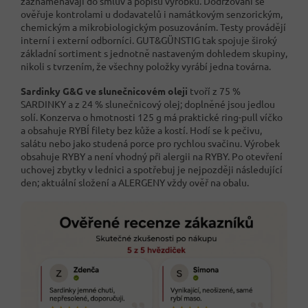
zaznamenávají do smluv a popisů výrobků. Dodržování se
ověřuje kontrolami u dodavatelů i namátkovým senzorickým,
chemickým a mikrobiologickým posuzováním. Testy provádějí
interní i externí odborníci. GUT&GÜNSTIG tak spojuje široký
základní sortiment s jednotně nastaveným dohledem skupiny,
nikoli s tvrzením, že všechny položky vyrábí jedna továrna.
Sardinky G&G ve slunečnicovém oleji
tvoří z 75 %
SARDINKY a z 24 % slunečnicový olej; doplněné jsou jedlou
solí. Konzerva o hmotnosti 125 g má praktické ring-pull víčko
a obsahuje RYBÍ filety bez kůže a kostí. Hodí se k pečivu,
salátu nebo jako studená porce pro rychlou svačinu. Výrobek
obsahuje RYBY a není vhodný při alergii na RYBY. Po otevření
uchovej zbytky v lednici a spotřebuj je nejpozději následující
den; aktuální složení a ALERGENY vždy ověř na obalu.