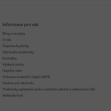
Z
á
p
a
Informace pro vás
t
Blog a recepty
í
O nás
Doprava & platby
Obchodní podmínky
Kontakty
Výdejní místo
Napište nám
Ochrana osobních údajů GDPR
Hodnocení obchodu
Podmínky uplatnění práv z vadného plnění a reklamační řád
Velkoobchod