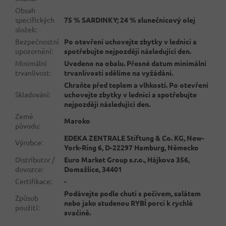
Obsah
specifických
75 % SARDINKY; 24 % slunečnicový olej
složek
:
Bezpečnostní
Po otevření uchovejte zbytky v lednici a
upozornění
:
spotřebujte nejpozději následující den.
Minimální
Uvedeno na obalu. Přesné datum minimální
trvanlivost
:
trvanlivosti sdělíme na vyžádání.
Chraňte před teplem a vlhkostí. Po otevření
Skladování
:
uchovejte zbytky v lednici a spotřebujte
nejpozději následující den.
Země
Maroko
původu
:
EDEKA ZENTRALE Stiftung & Co. KG, New-
Výrobce
:
York-Ring 6, D-22297 Hamburg, Německo
Distributor /
Euro Market Group s.r.o., Hájkova 356,
dovozce
:
Domažlice, 34401
Certifikace
:
-
Podávejte podle chuti s pečivem, salátem
Způsob
nebo jako studenou RYBÍ porci k rychlé
použití
:
svačině.