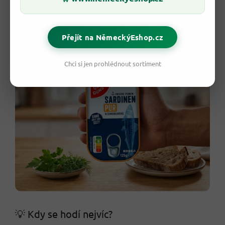
Skvělé jsou také do pomazánky. Stačí je rozmačkat vidličkou,
přidat tvaroh nebo lučinu, pepř a bylinky. Získáš
jednoduchou
rybí pomazánku
bez dlouhé přípravy.
Přejít na NěmeckýEshop.cz
Chci si jen prohlédnout sortiment
💡 Kdy se hodí nejvíc?