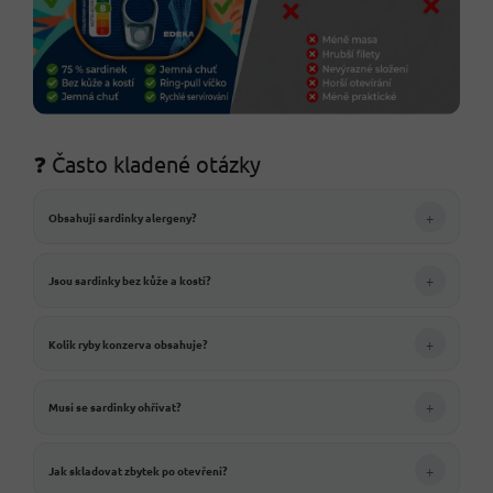
❓ Často kladené otázky
+
Obsahují sardinky alergeny?
+
Jsou sardinky bez kůže a kostí?
+
Kolik ryby konzerva obsahuje?
+
Musí se sardinky ohřívat?
+
Jak skladovat zbytek po otevření?