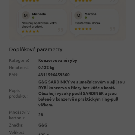
Doplňkové parametry
Kategorie
:
Konzervované ryby
Hmotnost
:
0.122 kg
EAN
:
4311596459360
G&G SARDINKY ve slunečnicovém oleji jsou
RYBÍ konzerva s filety bez kůže a kostí.
Popis
Obsahují vysoký podíl SARDINEK a jsou
produktu
:
balené v konzervě s praktickým ring-pull
víčkem.
Množství v
28
kartonu
:
Značka
:
G&G
Velikost
125 g