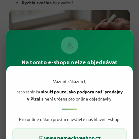
Rychlá svačina
bez vaření.
⚠
Na tomto e-shopu nelze objednávat
Vážení zákazníci,
tato stránka
slouží pouze jako podpora naší prodejny
v Plzni
a není určena pro online objednávky.
🥪 Jak je nejlépe podávat?
Pro online nákup prosím navštivte náš hlavní e-shop:
Nejrychlejší je dát sardinky na chléb nebo opečenou bagetu.
Přidej cibulku, kyselou okurku, rajče nebo pár kapek citronu a
vznikne
sytá svačina během pár minut
.
www.nemeckyeshop.cz
🛒