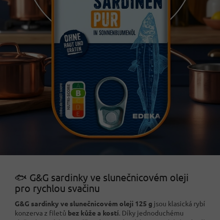
🐟 G&G sardinky ve slunečnicovém oleji
pro rychlou svačinu
G&G sardinky ve slunečnicovém oleji 125 g
jsou klasická rybí
konzerva z filetů
bez kůže a kostí
. Díky jednoduchému