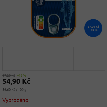
67,20 Kč
–18 %
67,20 Kč
–18 %
54,90 Kč
Měrná
36,60 Kč / 100 g
cena:
Vyprodáno