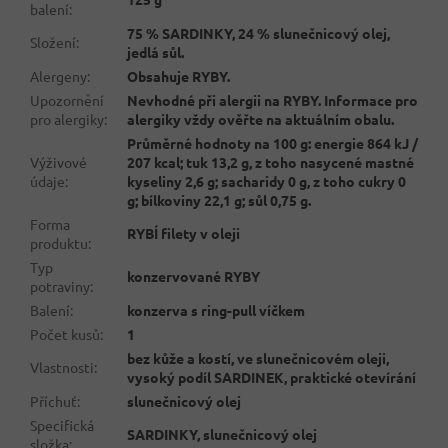
balení
:
75 % SARDINKY, 24 % slunečnicový olej,
Složení
:
jedlá sůl.
Alergeny
:
Obsahuje RYBY.
Upozornění
Nevhodné při alergii na RYBY. Informace pro
pro alergiky
:
alergiky vždy ověřte na aktuálním obalu.
Průměrné hodnoty na 100 g: energie 864 kJ /
Výživové
207 kcal; tuk 13,2 g, z toho nasycené mastné
údaje
:
kyseliny 2,6 g; sacharidy 0 g, z toho cukry 0
g; bílkoviny 22,1 g; sůl 0,75 g.
Forma
RYBÍ filety v oleji
produktu
:
Typ
konzervované RYBY
potraviny
:
Balení
:
konzerva s ring-pull víčkem
Počet kusů
:
1
bez kůže a kostí, ve slunečnicovém oleji,
Vlastnosti
:
vysoký podíl SARDINEK, praktické otevírání
Příchuť
:
slunečnicový olej
Specifická
SARDINKY, slunečnicový olej
složka
: