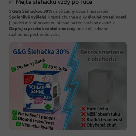
✅ Mějte šlehačku vždy po ruce
S
G&G Šlehačkou 30%
už tě žádný dezert nezaskočí.
Spolehlivě vyšlehá
, krásně chutná a díky
dlouhé trvanlivosti
ji budeš mít připravenou přesně na ten správný okamžik.
Dopřej si jistotu kvalitní smetany
pokaždé, když se
rozhodneš péct nebo vařit.