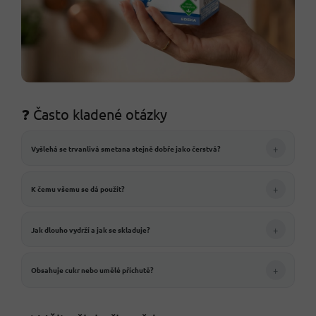
❓ Často kladené otázky
+
Vyšlehá se trvanlivá smetana stejně dobře jako čerstvá?
+
K čemu všemu se dá použít?
+
Jak dlouho vydrží a jak se skladuje?
+
Obsahuje cukr nebo umělé příchutě?