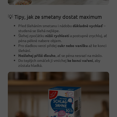
💡 Tipy, jak ze smetany dostat maximum
Před šleháním smetanu i nádobu
důkladně vychlaď
–
studená se šlehá nejlépe.
Šlehej zpočátku
nižší rychlostí
a postupně zrychluj, ať
pěna pěkně nabere objem.
Pro sladkou verzi přidej
cukr nebo vanilku
až ke konci
šlehání.
Nešlehej příliš dlouho
, ať se pěna nesrazí na máslo.
Do teplých omáček ji vmíchej
ke konci vaření
, aby
zůstala hladká.