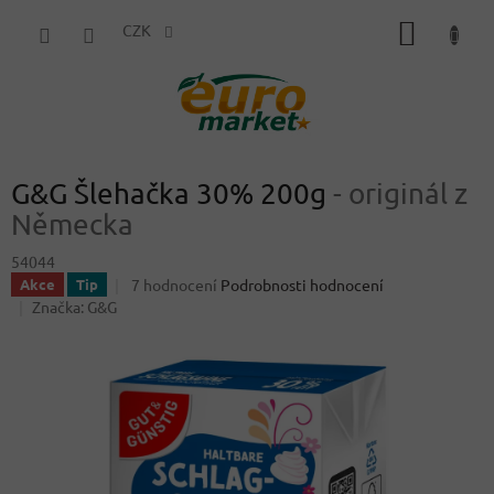
Přejít
NÁKUP
na
CZK
obsah
KOŠÍK
G&G Šlehačka 30% 200g
- originál z
Německa
54044
Průměrné
7 hodnocení
Podrobnosti hodnocení
Akce
Tip
hodnocení
Značka:
G&G
produktu
je
3,9
z
5
hvězdiček.