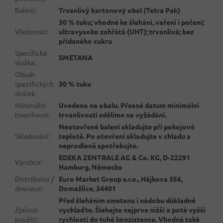
Balení
:
Trvanlivý kartonový obal (Tetra Pak)
30 % tuku; vhodné ke šlehání, vaření i pečení;
Vlastnosti
:
ultravysoko zahřátá (UHT); trvanlivá; bez
přidaného cukru
Specifická
SMETANA
složka
:
Obsah
specifických
30 % tuku
složek
:
Minimální
Uvedeno na obalu. Přesné datum minimální
trvanlivost
:
trvanlivosti sdělíme na vyžádání.
Neotevřené balení skladujte při pokojové
Skladování
:
teplotě. Po otevření skladujte v chladu a
neprodleně spotřebujte.
EDEKA ZENTRALE AG & Co. KG, D-22291
Výrobce
:
Hamburg, Německo
Distributor /
Euro Market Group s.r.o., Hájkova 356,
dovozce
:
Domažlice, 34401
Před šleháním smetanu i nádobu důkladně
Způsob
vychlaďte. Šlehejte nejprve nižší a poté vyšší
použití
:
rychlostí do tuhé konzistence. Vhodná také