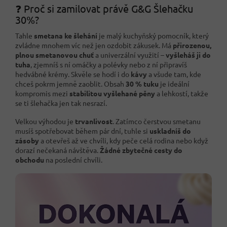
❓ Proč si zamilovat právě G&G Šlehačku
30%?
Tahle
smetana ke šlehání
je malý kuchyňský pomocník, který
zvládne mnohem víc než jen ozdobit zákusek. Má
přirozenou,
plnou smetanovou chuť
a univerzální využití –
vyšleháš ji do
tuha
, zjemníš s ní omáčky a polévky nebo z ní připravíš
hedvábné krémy. Skvěle se hodí i do
kávy
a všude tam, kde
chceš pokrm jemně zaoblit. Obsah
30 % tuku
je ideální
kompromis mezi
stabilitou vyšlehané pěny
a lehkostí, takže
se ti šlehačka jen tak nesrazí.
Velkou výhodou je
trvanlivost
. Zatímco čerstvou smetanu
musíš spotřebovat během pár dní, tuhle si
uskladníš do
zásoby
a otevřeš až ve chvíli, kdy peče celá rodina nebo když
dorazí nečekaná návštěva.
Žádné zbytečné cesty do
obchodu
na poslední chvíli.