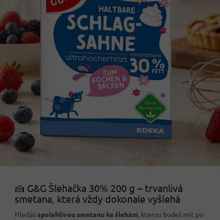
🍰 G&G Šlehačka 30% 200 g – trvanlivá
smetana, která vždy dokonale vyšlehá
Hledáš
spolehlivou smetanu ke šlehání
, kterou budeš mít po