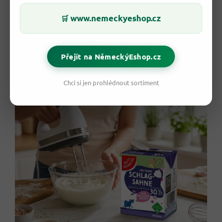
🍓 Jak ji využiješ v kuchyni?
www.nemeckyeshop.cz
🛒
Možností je spousta.
Vyšlehaná šlehačka
korunuje
dorty,
poháry, palačinky i ovoce
, ale nevyšlehaná smetana udělá
službu i ve slaných pokrmech. Zjemníš s ní
omáčky k masu
,
dodáš
krémovost polévkám
nebo připravíš
panna cottu a
Přejít na NěmeckýEshop.cz
další dezerty
. Hodí se i do
rizota
a všude tam, kde chceš
sametovou texturu.
Chci si jen prohlédnout sortiment