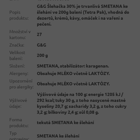
G&G Šlehačka 30% je trvanlivá SMETANA ke
Popis
šlehání ve 200g balení (Tetra Pak), vhodná do
produktu
:
dezertů, krémů, kávy, omáček i na vaření a
pečení.
Množství v
27
kartonu
:
Značka
:
G&G
Velikost
200 g
balení
:
Složení
:
SMETANA, stabilizátor: karagenan.
Alergeny
:
Obsahuje MLÉKO včetně LAKTÓZY.
Upozornění
Obsahuje MLÉKO včetně LAKTÓZY.
pro alergiky
:
Výživové údaje na 100 g: energie 1205 kJ /
Výživové
292 kcal; tuky 30 g, z toho nasycené mastné
údaje
:
kyseliny 20,7 g; sacharidy 3,2 g, z toho cukry
3,2 g; bílkoviny 2,4 g; sůl 0,08 g.
Forma
tekutá SMETANA ke šlehání
produktu
:
Typ
SMETANA ke šlehání
potraviny
: