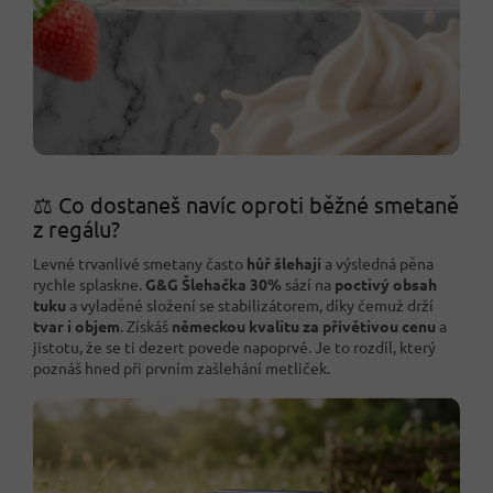
⚖️ Co dostaneš navíc oproti běžné smetaně
z regálu?
Levné trvanlivé smetany často
hůř šlehají
a výsledná pěna
rychle splaskne.
G&G Šlehačka 30%
sází na
poctivý obsah
tuku
a vyladěné složení se stabilizátorem, díky čemuž drží
tvar i objem
. Získáš
německou kvalitu za přívětivou cenu
a
jistotu, že se ti dezert povede napoprvé. Je to rozdíl, který
poznáš hned při prvním zašlehání metliček.