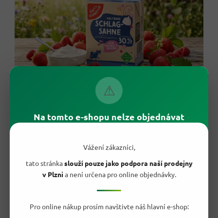
⚠
Na tomto e-shopu nelze objednávat
🛒 8 důvodů, proč ji mít vždy doma
Dokonale vyšlehá
do tuhé a stabilní pěny.
30 % tuku
pro plnou chuť i pevnost šlehačky.
Vážení zákazníci,
Trvanlivá
– nakoupíš do zásoby a nemusíš řešit datum.
tato stránka
slouží pouze jako podpora naší prodejny
Univerzální v kuchyni
– na šlehání, vaření i pečení.
v Plzni
a není určena pro online objednávky.
Přirozená smetanová chuť
bez zbytečných příchutí.
Skvělá i do kávy
a teplých nápojů.
Praktické balení 200 g
akorát na jednu přípravu.
Německá kvalita
od osvědčené značky G&G.
Pro online nákup prosím navštivte náš hlavní e-shop: