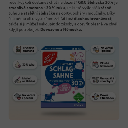
ruce, kdykoli dostaneš chuť na dezert?
G&G Šlehačka 30%
je
trvanlivá smetana
s
30 % tuku
, ze které vyšleháš
krásně
tuhou a stabilní šlehačku
na dorty, poháry i moučníky. Díky
šetrnému ultravysokému zahřátí má
dlouhou trvanlivost
,
takže si ji můžeš nakoupit do zásoby a otevřít přesně ve chvíli,
kdy ji potřebuješ.
Dovezeno z Německa.