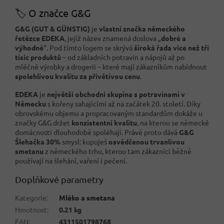
🏷️ O značce G&G
G&G (GUT & GÜNSTIG)
je
vlastní značka německého
řetězce EDEKA
, jejíž název znamená doslova „
dobré a
výhodné
“. Pod tímto logem se skrývá
široká řada více než tří
tisíc produktů
– od základních potravin a nápojů až po
mléčné výrobky a drogerii – které mají zákazníkům nabídnout
spolehlivou kvalitu za přívětivou cenu
.
EDEKA
je
největší obchodní skupina s potravinami v
Německu
s kořeny sahajícími až na začátek 20. století. Díky
obrovskému objemu a propracovaným standardům dokáže u
značky G&G držet
konzistentní kvalitu
, na kterou se německé
domácnosti dlouhodobě spoléhají. Právě proto dává
G&G
Šlehačka 30%
smysl: kupuješ
osvědčenou trvanlivou
smetanu
z německého trhu, kterou tam zákazníci běžně
používají na šlehání, vaření i pečení.
Doplňkové parametry
Kategorie
:
Mléko a smetana
Hmotnost
:
0.21 kg
EAN
:
4311501798768