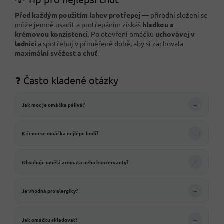
Před každým použitím lahev protřepej
— přírodní složení se
může jemně usadit a protřepáním získáš
hladkou a
krémovou konzistenci
. Po otevření omáčku
uchovávej v
lednici
a spotřebuj v přiměřené době, aby si zachovala
maximální svěžest a chuť
.
❓ Často kladené otázky
+
Jak moc je omáčka pálivá?
+
K čemu se omáčka nejlépe hodí?
+
Obsahuje umělá aromata nebo konzervanty?
+
Je vhodná pro alergiky?
+
Jak omáčku skladovat?