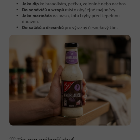
Jako dip
ke hranolkám, pečivu, zelenině nebo nachos.
Do sendvičů a wrapů
místo obyčejné majonézy.
Jako marináda
na maso, tofu i ryby před tepelnou
úpravou.
Do salátů a dresinků
pro výrazný česnekový tón.
💡 Tip pro nejlepší chuť