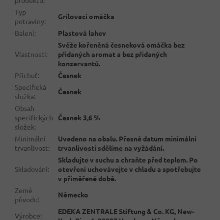
Typ
Grilovací omáčka
potraviny
:
Balení
:
Plastová lahev
Svěže kořeněná česneková omáčka bez
Vlastnosti
:
přidaných aromat a bez přidaných
konzervantů.
Příchuť
:
Česnek
Specifická
Česnek
složka
:
Obsah
specifických
Česnek 3,6 %
složek
:
Minimální
Uvedeno na obalu. Přesné datum minimální
trvanlivost
:
trvanlivosti sdělíme na vyžádání.
Skladujte v suchu a chraňte před teplem. Po
Skladování
:
otevření uchovávejte v chladu a spotřebujte
v přiměřené době.
Země
Německo
původu
:
EDEKA ZENTRALE Stiftung & Co. KG, New-
Výrobce
: