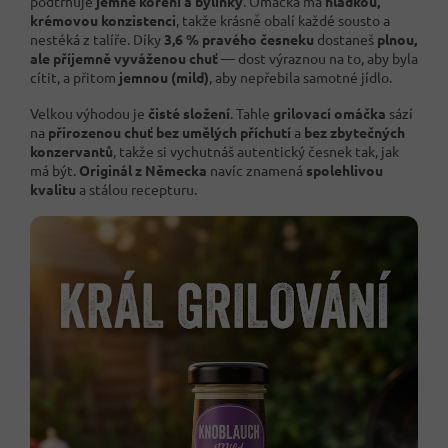
podtrhuje
jemné koření a bylinky
. Omáčka má
hladkou,
krémovou konzistenci
, takže krásně obalí každé sousto a
nestéká z talíře. Díky
3,6 % pravého česneku
dostaneš
plnou,
ale příjemně vyváženou chuť
— dost výraznou na to, aby byla
cítit, a přitom
jemnou (mild)
, aby nepřebila samotné jídlo.
Velkou výhodou je
čisté složení
. Tahle
grilovací omáčka
sází
na
přirozenou chuť bez umělých příchutí
a
bez zbytečných
konzervantů
, takže si vychutnáš autentický česnek tak, jak
má být.
Originál z Německa
navíc znamená
spolehlivou
kvalitu
a stálou recepturu.