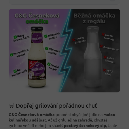
🛒 Dopřej grilování pořádnou chuť
G&G Česneková omáčka
promění obyčejné jídlo na
malou
kulinářskou událost
. Ať už griluješ na zahradě, chystáš
rychlou večeři nebo jen sháníš
poctivý česnekový dip
, tahle