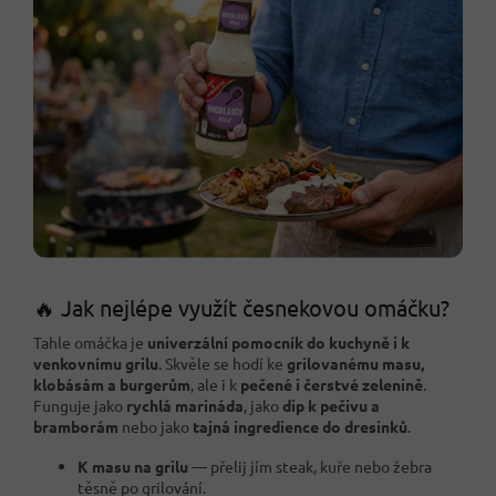
🔥 Jak nejlépe využít česnekovou omáčku?
Tahle omáčka je
univerzální pomocník do kuchyně i k
venkovnímu grilu
. Skvěle se hodí ke
grilovanému masu,
klobásám a burgerům
, ale i k
pečené i čerstvé zelenině
.
Funguje jako
rychlá marináda
, jako
dip k pečivu a
bramborám
nebo jako
tajná ingredience do dresinků
.
K masu na grilu
— přelij jím steak, kuře nebo žebra
těsně po grilování.