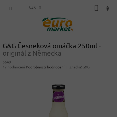
Přejít
NÁKUP
na
CZK
obsah
KOŠÍK
G&G Česneková omáčka 250ml
-
originál z Německa
6649
Průměrné
17 hodnocení
Podrobnosti hodnocení
Značka:
G&G
hodnocení
produktu
je
4,8
z
5
hvězdiček.