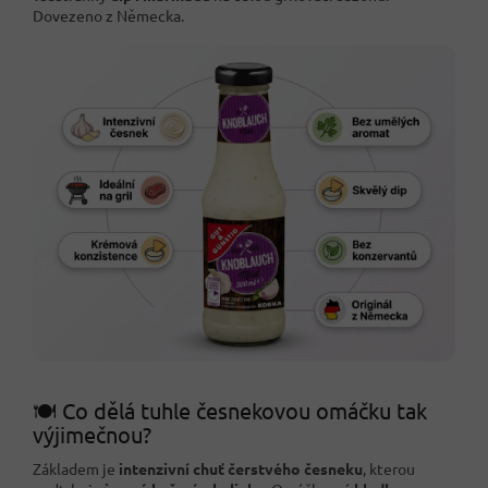
Dovezeno z Německa.
🍽️ Co dělá tuhle česnekovou omáčku tak
výjimečnou?
Základem je
intenzivní chuť čerstvého česneku
, kterou