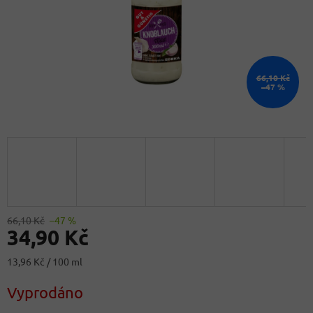
66,10 Kč
–47 %
66,10 Kč
–47 %
34,90 Kč
Měrná
13,96 Kč / 100 ml
cena:
Vyprodáno