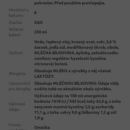
pokrmům. Před použitím protřepejte.
Množství v
6
kartonu
:
Značka
:
G&G
Velikost
250 ml
balení
:
Voda, řepkový olej, kvasný ocet, cukr, 3,6 %
česnek, jedlá sůl, modifikovaný škrob, cibule,
Složení
:
MLÉČNÁ BÍLKOVINA, bylinky, zahušťovadlo:
xanthan; regulátor kyselosti: kyselina
citronová; koření.
Obsahuje MLÉKO a výrobky z něj včetně
Alergeny
:
LAKTÓZY.
Upozornění
Obsahuje MLÉČNOU BÍLKOVINU. Údaje vždy
pro alergiky
:
ověřte také na aktuálním obalu výrobku.
Výživové údaje na 100 ml: energetická
hodnota 1418 kJ / 343 kcal; tuky 32,4 g, z toho
Výživové
nasycené mastné kyseliny 2,5 g; sacharidy
údaje
:
11,1 g, z toho cukry 9,0 g; bílkoviny 1,2 g; sůl
1,9 g.
Forma
Omáčka
produktu
: