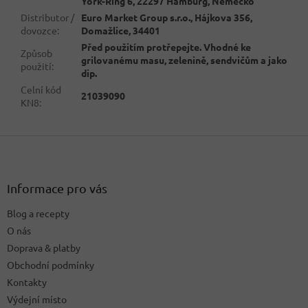
York-Ring 6, 22297 Hamburg, Německo
Distributor /
Euro Market Group s.r.o., Hájkova 356,
dovozce
:
Domažlice, 34401
Před použitím protřepejte. Vhodné ke
Způsob
grilovanému masu, zelenině, sendvičům a jako
použití
:
dip.
Celní kód
21039090
KN8
:
Z
á
p
a
Informace pro vás
t
Blog a recepty
í
O nás
Doprava & platby
Obchodní podmínky
Kontakty
Výdejní místo