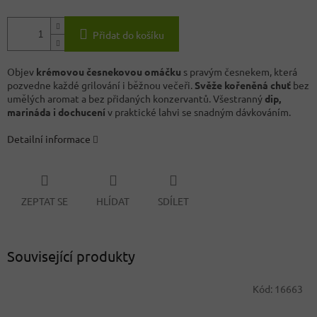
Přidat do košíku
Objev
krémovou česnekovou omáčku
s pravým česnekem, která
pozvedne každé grilování i běžnou večeři.
Svěže kořeněná chuť
bez
umělých aromat a bez přidaných konzervantů. Všestranný
dip,
marináda i dochucení
v praktické lahvi se snadným dávkováním.
Detailní informace
ZEPTAT SE
HLÍDAT
SDÍLET
Související produkty
Kód:
16663