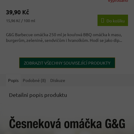
Vyprodáno
Průměrné
hodnocení
39,90 Kč
produktu
je
Měrná
15,96 Kč / 100 ml
Do košíku
4,0
cena:
z
G&G Barbecue omáčka 250 ml je kouřová BBQ omáčka k masu,
5
burgerům, zelenině, sendvičům i hranolkům. Hodí se jako dip...
hvězdiček.
ZOBRAZIT VŠECHNY SOUVISEJÍCÍ PRODUKTY
Popis
Podobné (8)
Diskuze
Detailní popis produktu