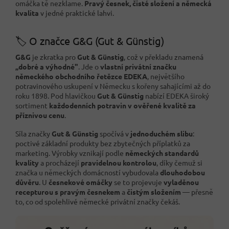
omáčka tě nezklame.
Pravý česnek, čisté složení a německá
kvalita
v jedné praktické lahvi.
🏷️ O značce G&G (Gut & Günstig)
G&G
je zkratka pro
Gut & Günstig
, což v překladu znamená
„dobré a výhodné"
. Jde o
vlastní privátní značku
německého obchodního řetězce EDEKA
, největšího
potravinového uskupení v Německu s kořeny sahajícími až do
roku 1898. Pod hlavičkou
Gut & Günstig
nabízí EDEKA široký
sortiment
každodenních potravin v ověřené kvalitě za
příznivou cenu
.
Síla značky
Gut & Günstig
spočívá v
jednoduchém slibu
:
poctivé základní produkty bez zbytečných příplatků za
marketing. Výrobky vznikají podle
německých standardů
kvality
a procházejí
pravidelnou kontrolou
, díky čemuž si
značka u německých domácností vybudovala
dlouhodobou
důvěru
. U
česnekové omáčky
se to projevuje
vyladěnou
recepturou s pravým česnekem
a
čistým složením
— přesně
to, co od spolehlivé německé privátní značky čekáš.