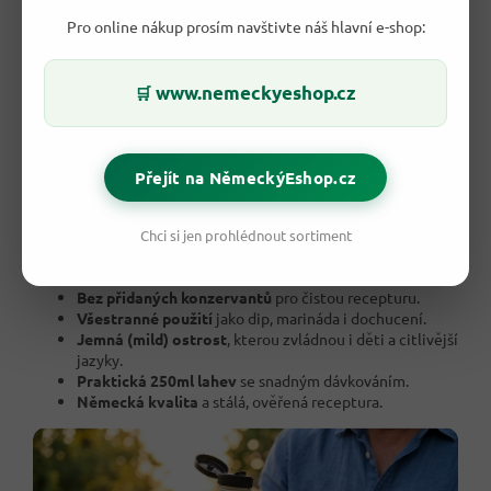
Pro online nákup prosím navštivte náš hlavní e-shop:
www.nemeckyeshop.cz
🛒
✅ Co z toho budeš mít?
Přejít na NěmeckýEshop.cz
Pravý česnek 3,6 %
pro plnou a autentickou chuť.
Krémová konzistence
, která dokonale obalí maso i
zeleninu.
Chci si jen prohlédnout sortiment
Bez umělých aromat
— chutná přirozeně, ne
chemicky.
Bez přidaných konzervantů
pro čistou recepturu.
Všestranné použití
jako dip, marináda i dochucení.
Jemná (mild) ostrost
, kterou zvládnou i děti a citlivější
jazyky.
Praktická 250ml lahev
se snadným dávkováním.
Německá kvalita
a stálá, ověřená receptura.