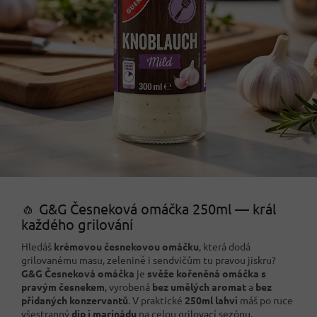
🧄 G&G Česneková omáčka 250ml — král
každého grilování
Hledáš
krémovou česnekovou omáčku
, která dodá
grilovanému masu, zelenině i sendvičům tu pravou jiskru?
G&G Česneková omáčka
je
svěže kořeněná omáčka s
pravým česnekem
, vyrobená
bez umělých aromat
a
bez
přidaných konzervantů
. V praktické
250ml lahvi
máš po ruce
všestranný
dip i marinádu
na celou grilovací sezónu.