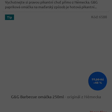
Vychutnejte si pravou pikantní chuť přímo z Německa. G&G
5
papriková omáčka na maďarský způsob je hotová pikantní...
hvězdiček.
Kód:
6588
Tip
77,30 Kč
–48 %
G&G Barbecue omáčka 250ml
- originál z Německa