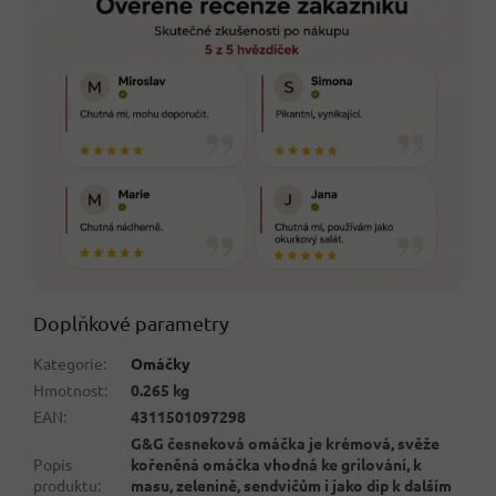
Doplňkové parametry
Kategorie
:
Omáčky
Hmotnost
:
0.265 kg
EAN
:
4311501097298
G&G česneková omáčka je krémová, svěže
Popis
kořeněná omáčka vhodná ke grilování, k
produktu
:
masu, zelenině, sendvičům i jako dip k dalším