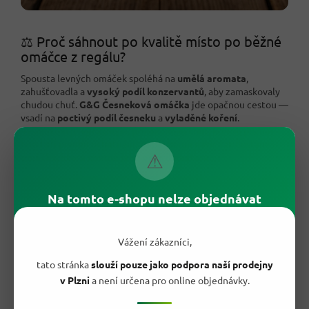
⚖️ Proč sáhnout po kvalitě místo po běžné
omáčce z regálu?
Spousta levných omáček spoléhá na
umělá aromata
,
zahušťovadla a
vysoký podíl konzervantů
, aby zamaskovaly
chudou chuť.
G&G Česneková omáčka
jde opačnou cestou —
vsadí na
poctivý podíl česneku
a
vyladěné koření
.
Výsledkem je
výraznější, přirozenější chuť
, kterou poznáš
hned při prvním ochutnání. Za pár korun navíc tak dostaneš
⚠
omáčku, která chutná jako od grilmastera
.
Na tomto e-shopu nelze objednávat
Vážení zákazníci,
tato stránka
slouží pouze jako podpora naší prodejny
v Plzni
a není určena pro online objednávky.