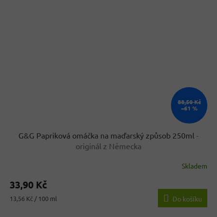
88,50 Kč
–61 %
G&G Papriková omáčka na maďarský způsob 250ml
-
originál z Německa
Skladem
Průměrné
hodnocení
33,90 Kč
produktu
je
Měrná
13,56 Kč / 100 ml
Do košíku
4,6
cena:
z