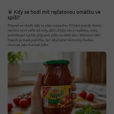
🥫 Kdy se hodí mít rajčatovou omáčku ve
spíži?
Přesně ve chvíli, kdy se plán rozpadne. Přijdeš pozdě domů,
nechce se ti vařit od nuly, děti chtějí něco teplého, nebo
potřebuješ rychle připravit jídlo na další den. Sklenice G&G
Napoli je malá pojistka, že i obyčejné těstoviny budou
chutnat jako hotové jídlo.