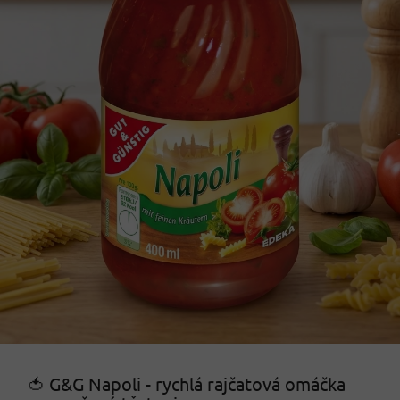
🍅 G&G Napoli - rychlá rajčatová omáčka