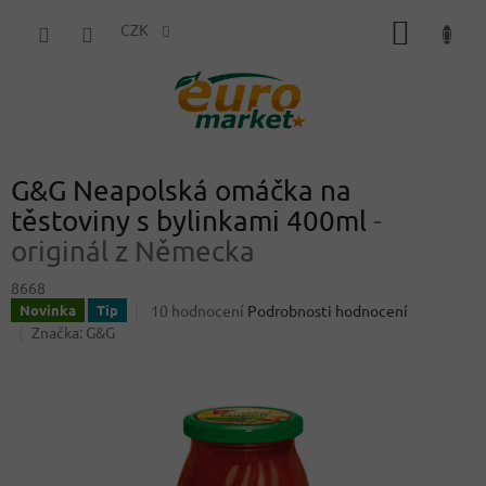
Přejít
NÁKUP
na
CZK
obsah
KOŠÍK
G&G Neapolská omáčka na
těstoviny s bylinkami 400ml
-
originál z Německa
8668
Průměrné
10 hodnocení
Podrobnosti hodnocení
Novinka
Tip
hodnocení
Značka:
G&G
produktu
je
4,5
z
5
hvězdiček.