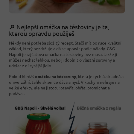
🔎 Nejlepší omáčka na těstoviny je ta,
kterou opravdu použiješ
Někdy není potřeba složitý recept. Stačí mít po ruce kvalitní
základ, který nezdržuje a dá se upravit podle nálady. G&G
Napoli je rajčatová omáčka na těstoviny bez masa, takže ji
můžeš nechat lehkou, nebo ji doplnit o vlastní suroviny a
udělat z ní sytější jídlo.
Pokud hledáš
omáčku na těstoviny
, která je rychlá, skladná a
univerzální, tahle sklenice dává smysl. V kuchyni nehraje na
velké efekty, ale na jistotu: otevřít, ohřát, promíchat a
podávat.