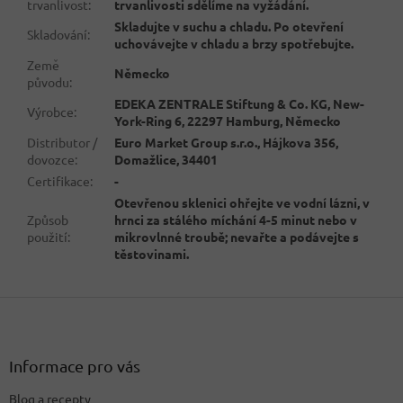
trvanlivost
:
trvanlivosti sdělíme na vyžádání.
Skladujte v suchu a chladu. Po otevření
Skladování
:
uchovávejte v chladu a brzy spotřebujte.
Země
Německo
původu
:
EDEKA ZENTRALE Stiftung & Co. KG, New-
Výrobce
:
York-Ring 6, 22297 Hamburg, Německo
Distributor /
Euro Market Group s.r.o., Hájkova 356,
dovozce
:
Domažlice, 34401
Certifikace
:
-
Otevřenou sklenici ohřejte ve vodní lázni, v
Způsob
hrnci za stálého míchání 4-5 minut nebo v
použití
:
mikrovlnné troubě; nevařte a podávejte s
těstovinami.
Z
á
p
a
Informace pro vás
t
Blog a recepty