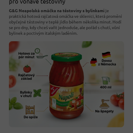
pro voňavé těstoviny
G&G Neapolská omáčka na těstoviny s bylinkami
je
praktická hotová rajčatová omáčka ve sklenici, která promění
obyčejné těstoviny v teplé jídlo během několika minut. Hodí
se pro dny, kdy chceš vařit jednoduše, ale pořád s chutí, vůní
bylinek a poctivým italským laděním.