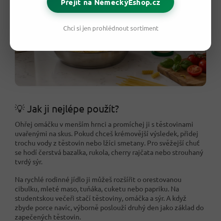
Přejít na NěmeckýEshop.cz
Chci si jen prohlédnout sortiment
💡 Jak ji nejlépe použít?
Ohřej omáčku v menším hrnci a promíchej ji s těstovinami
uvařenými na skus. Pokud chceš krémovější výsledek, přidej
trochu vody z těstovin nebo lžíci smetany. Pro svěžejší chuť
se hodí čerstvá bazalka, rukola, cherry rajčata nebo strouhaný
tvrdý sýr.
Na rychlé rodinné jídlo ji můžeš rozšířit o orestovanou
cibulku, mleté maso, tuňáka, cuketu nebo papriku. Na
studentskou večeři stačí těstoviny, omáčka a sýr. A když
zbyde porce navíc, výborně poslouží druhý den jako základ do
zapečených těstovin.