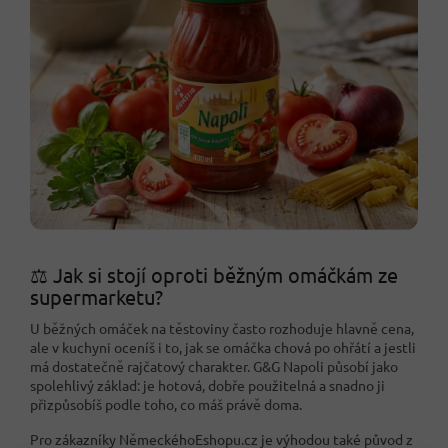
⚖️ Jak si stojí oproti běžným omáčkám ze
supermarketu?
U běžných omáček na těstoviny často rozhoduje hlavně cena,
ale v kuchyni oceníš i to, jak se omáčka chová po ohřátí a jestli
má dostatečně rajčatový charakter. G&G Napoli působí jako
spolehlivý základ: je hotová, dobře použitelná a snadno ji
přizpůsobíš podle toho, co máš právě doma.
Pro zákazníky NěmeckéhoEshopu.cz je výhodou také původ z