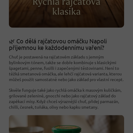
🌿 Co dělá rajčatovou omáčku Napoli
příjemnou ke každodennímu vaření?
Chuť je postavená na rajčatovém základu s jemným
bylinkovým tónem, takže se dobře kombinuje s klasickými
špagetami, penne, fusilli i zapečenými těstovinami. Není to
těžká smetanová omáčka, ale lehčí rajčatová varianta, kterou
můžeš použít samostatně nebo jako základ pro vlastní recept.
Skvěle funguje také jako rychlá omáčka k masovým kuličkám,
grilované zelenině, gnocchi nebo jako rajčatový základ do
zapékací mísy. Když chceš výraznější chuť, přidej parmazán,
chilli, česnek, tuňáka, olivy nebo kapku smetany.