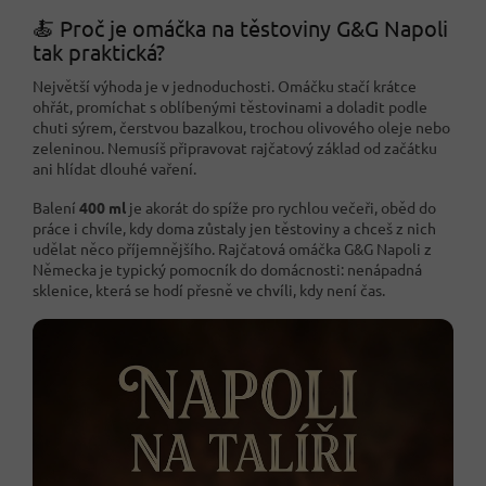
🍝 Proč je omáčka na těstoviny G&G Napoli
tak praktická?
Největší výhoda je v jednoduchosti. Omáčku stačí krátce
ohřát, promíchat s oblíbenými těstovinami a doladit podle
chuti sýrem, čerstvou bazalkou, trochou olivového oleje nebo
zeleninou. Nemusíš připravovat rajčatový základ od začátku
ani hlídat dlouhé vaření.
Balení
400 ml
je akorát do spíže pro rychlou večeři, oběd do
práce i chvíle, kdy doma zůstaly jen těstoviny a chceš z nich
udělat něco příjemnějšího. Rajčatová omáčka G&G Napoli z
Německa je typický pomocník do domácnosti: nenápadná
sklenice, která se hodí přesně ve chvíli, kdy není čas.