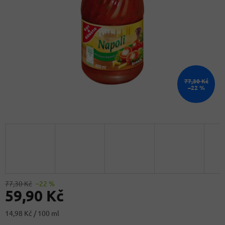
77,30 Kč
–22 %
77,30 Kč
–22 %
59,90 Kč
Měrná
14,98 Kč / 100 ml
cena: