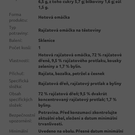
6,5 g, z toho cukry 5,7 g; bílkoviny 1,6 g; sůl
1,5 g.
Forma
Hotová omáčka
produktu
:
Typ
Rajčatová omáčka na těstoviny
potraviny
:
Balení
:
Sklenice
Počet kusů
:
1
Hotová rajčatová omáčka, 72 % rajčatové
Vlastnosti
:
dřeně, 9,5 % rajčatového protlaku, kousky
zeleniny a 1,7 % bylin.
Příchuť
:
Rajčata, bazalka, petržel a česnek
Specifická
Rajčatová dřeň, rajčatový protlak a byliny
složka
:
Obsah
72 % rajčatová dřeň; 9,5 % dvakrát
specifických
koncentrovaný rajčatový protlak; 1,7 %
složek
:
byliny.
Potravina. Před konzumací zkontrolujte
Bezpečnostní
aktuální obal, složení a datum minimální
upozornění
:
trvanlivosti.
Minimální
Uvedeno na obalu. Přesné datum minimální