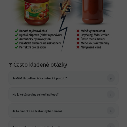
❓ Často kladené otázky
+
Je G&G Napoli omáčka hotová k použití?
+
Na jaké těstoviny se hodí nejlépe?
+
Je to omáčka na těstoviny bez masa?
+
Jak omáčku po otevření skladovat?