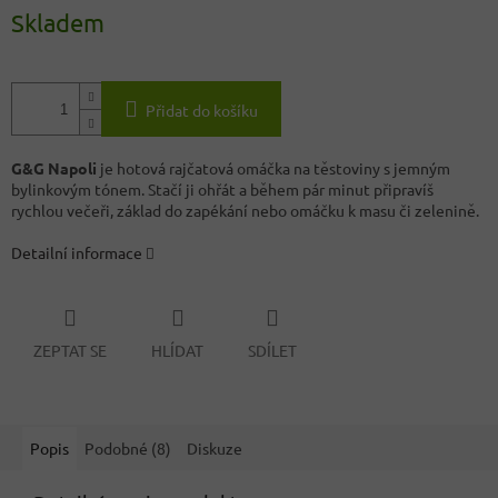
Skladem
Přidat do košíku
G&G Napoli
je hotová rajčatová omáčka na těstoviny s jemným
bylinkovým tónem. Stačí ji ohřát a během pár minut připravíš
rychlou večeři, základ do zapékání nebo omáčku k masu či zelenině.
Detailní informace
ZEPTAT SE
HLÍDAT
SDÍLET
Popis
Podobné (8)
Diskuze