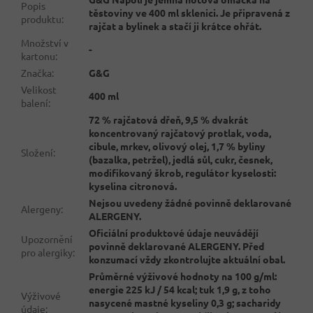
Popis
těstoviny ve 400 ml sklenici. Je připravená z
produktu
:
rajčat a bylinek a stačí ji krátce ohřát.
Množství v
-
kartonu
:
Značka
:
G&G
Velikost
400 ml
balení
:
72 % rajčatová dřeň, 9,5 % dvakrát
koncentrovaný rajčatový protlak, voda,
cibule, mrkev, olivový olej, 1,7 % byliny
Složení
:
(bazalka, petržel), jedlá sůl, cukr, česnek,
modifikovaný škrob, regulátor kyselosti:
kyselina citronová.
Nejsou uvedeny žádné povinně deklarované
Alergeny
:
ALERGENY.
Oficiální produktové údaje neuvádějí
Upozornění
povinně deklarované ALERGENY. Před
pro alergiky
:
konzumací vždy zkontrolujte aktuální obal.
Průměrné výživové hodnoty na 100 g/ml:
energie 225 kJ / 54 kcal; tuk 1,9 g, z toho
Výživové
nasycené mastné kyseliny 0,3 g; sacharidy
údaje
: