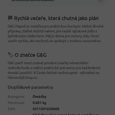
🏁 Rychlá večeře, která chutná jako plán
G&G Napoli je omáčka pro praktickou kuchyni: žádné dlouhé
přípravy, žádné složité vaření, jen teplé rajčatové jídlo s
bylinkovým nádechem. Měj ji doma pro večery, kdy chceš
uvařit rychle, ale nechceš se spokojit s nudnou nouzovkou.
🏷️ O značce G&G
G&G patří mezi známé privátní značky německého
maloobchodu a nabízí praktické potraviny pro každodenní
domácí použití. V Česku běžně nedostupné - výhradně na
NěmeckýEshop.cz.
Doplňkové parametry
Kategorie
:
Omáčky
Hmotnost
:
0.681 kg
EAN
:
4311501638668
G&G Napoli je jemná hotová omáčka na