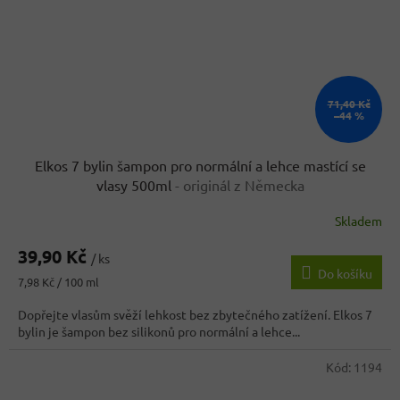
71,40 Kč
–44 %
Elkos 7 bylin šampon pro normální a lehce mastící se
vlasy 500ml
- originál z Německa
Skladem
Průměrné
hodnocení
39,90 Kč
produktu
/ ks
Do košíku
je
Měrná
7,98 Kč / 100 ml
3,6
cena:
z
Dopřejte vlasům svěží lehkost bez zbytečného zatížení. Elkos 7
5
bylin je šampon bez silikonů pro normální a lehce...
hvězdiček.
Kód:
1194