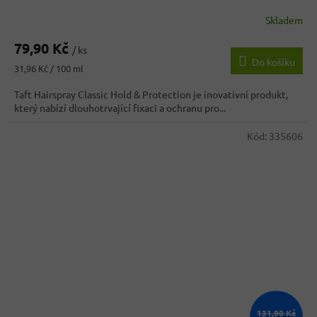
Skladem
79,90 Kč
/ ks
Do košíku
Měrná
31,96 Kč / 100 ml
cena:
Taft Hairspray Classic Hold & Protection je inovativní produkt,
který nabízí dlouhotrvající fixaci a ochranu pro...
Kód:
335606
131,90 Kč