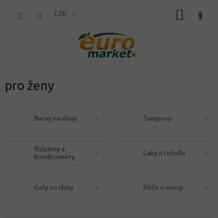
Přejít
NÁKUP
na
CZK
obsah
KOŠÍK
pro ženy
Barvy na vlasy
Šampony
Balzámy a
Laky a tužidla
kondicionéry
Gely na vlasy
Péče o vousy