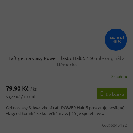
156,10 Kč
–48 %
Taft gel na vlasy Power Elastic Halt 5 150 ml
- originál z
Německa
Skladem
79,90 Kč
/ ks
Do košíku
Měrná
53,27 Kč / 100 ml
cena:
Gel na vlasy Schwarzkopf taft POWER Halt 5 poskytuje posílené
vlasy od kořínků ke konečkům a zajišťuje spolehlivé...
Kód:
6045122