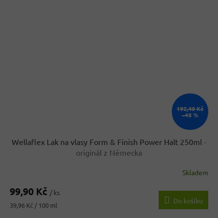
192,40 Kč
–48 %
Wellaflex Lak na vlasy Form & Finish Power Halt 250ml
-
originál z Německa
Skladem
99,90 Kč
/ ks
Do košíku
Měrná
39,96 Kč / 100 ml
cena: