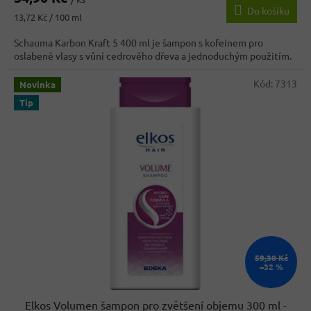
Do košíku
Měrná
13,72 Kč / 100 ml
cena:
Schauma Karbon Kraft 5 400 ml je šampon s kofeinem pro
oslabené vlasy s vůní cedrového dřeva a jednoduchým použitím.
Kód:
7313
Novinka
Tip
59,30 Kč
–32 %
Elkos Volumen šampon pro zvětšení objemu 300 ml
-