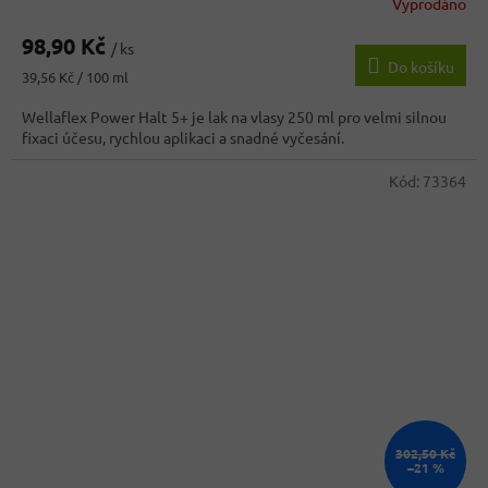
Vyprodáno
98,90 Kč
/ ks
Do košíku
Měrná
39,56 Kč / 100 ml
cena:
Wellaflex Power Halt 5+ je lak na vlasy 250 ml pro velmi silnou
fixaci účesu, rychlou aplikaci a snadné vyčesání.
Kód:
73364
302,50 Kč
–21 %