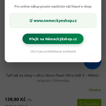
Pro online nákup prosím navštivte náš hlavní e-shop:
www.nemeckyeshop.cz
🛒
Přejít na NěmeckýEshop.cz
Chci si jen prohlédnout sortiment
240,80 Kč
–41 %
Taft lak na vlasy s ultra silnou fixací Ultra Halt 4 - 400ml
-
originál z Německa
Skladem
139,90 Kč
/ ks
Do košíku
Měrná
34,98 Kč / 100 ml