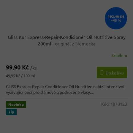
192,40 Kč
–48 %
Gliss Kur Express-Repair-Kondicionér Oil Nutritive Spray
200ml
- originál z Německa
Skladem
Průměrné
hodnocení
99,90 Kč
produktu
/ ks
Do košíku
je
Měrná
49,95 Kč / 100 ml
5,0
cena:
z
GLISS Express Repair Conditioner Oil Nutritive nabízí intenzivní
5
vyživující péči pro slámové a poškozené vlasy....
hvězdiček.
Kód:
1070123
Novinka
Tip