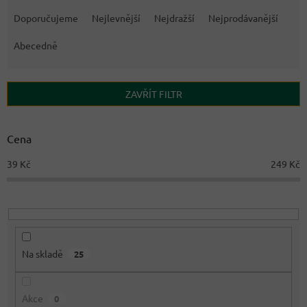
Ř
a
Doporučujeme
Nejlevnější
Nejdražší
Nejprodávanější
z
e
Abecedně
n
í
p
ZAVŘÍT FILTR
r
o
d
Cena
u
39
Kč
249
Kč
k
t
ů
Na skladě
25
Akce
0