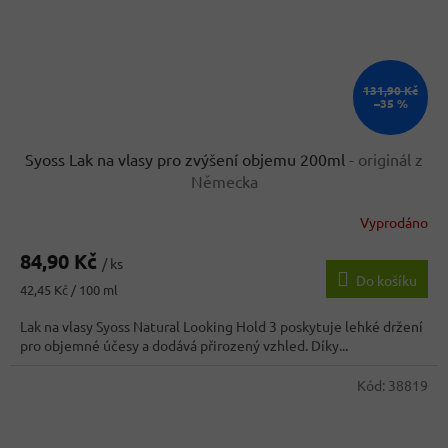
131,90 Kč
–35 %
Syoss Lak na vlasy pro zvýšení objemu 200ml
- originál z
Německa
Vyprodáno
84,90 Kč
/ ks
Do košíku
Měrná
42,45 Kč / 100 ml
cena:
Lak na vlasy Syoss Natural Looking Hold 3 poskytuje lehké držení
pro objemné účesy a dodává přirozený vzhled. Díky...
Kód:
38819