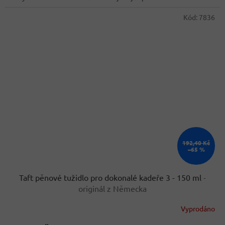
Kód:
7836
192,40 Kč
–65 %
Taft pěnové tužidlo pro dokonalé kadeře 3 - 150 ml
-
originál z Německa
Vyprodáno