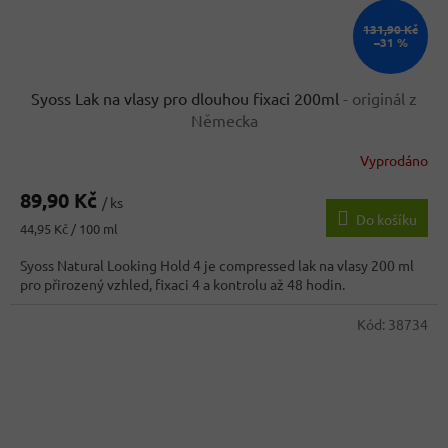
131,90 Kč
–31 %
Syoss Lak na vlasy pro dlouhou fixaci 200ml
- originál z
Německa
Vyprodáno
89,90 Kč
/ ks
Do košíku
Měrná
44,95 Kč / 100 ml
cena:
Syoss Natural Looking Hold 4 je compressed lak na vlasy 200 ml
pro přirozený vzhled, fixaci 4 a kontrolu až 48 hodin.
Kód:
38734