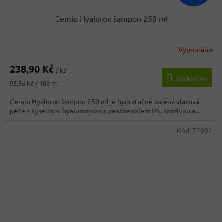
Cemio Hyaluron šampon 250 ml
Vyprodáno
238,90 Kč
/ ks
Do košíku
Měrná
95,56 Kč / 100 ml
cena:
Cemio Hyaluron šampon 250 ml je hydratačně laděná vlasová
péče s kyselinou hyaluronovou, panthenolem B5, kopřivou a...
Kód:
72992