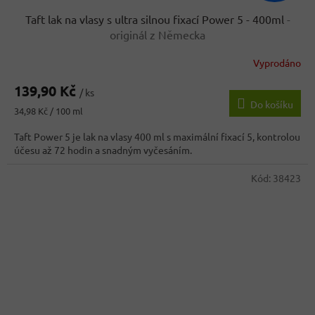
Taft lak na vlasy s ultra silnou fixací Power 5 - 400ml
-
originál z Německa
Vyprodáno
Průměrné
hodnocení
139,90 Kč
produktu
/ ks
Do košíku
je
Měrná
34,98 Kč / 100 ml
5,0
cena:
z
Taft Power 5 je lak na vlasy 400 ml s maximální fixací 5, kontrolou
5
účesu až 72 hodin a snadným vyčesáním.
hvězdiček.
Kód:
38423