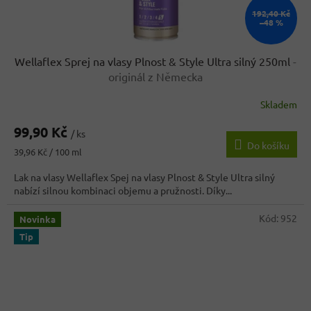
192,40 Kč
–48 %
Wellaflex Sprej na vlasy Plnost & Style Ultra silný 250ml
-
originál z Německa
Skladem
99,90 Kč
/ ks
Do košíku
Měrná
39,96 Kč / 100 ml
cena:
Lak na vlasy Wellaflex Spej na vlasy Plnost & Style Ultra silný
nabízí silnou kombinaci objemu a pružnosti. Díky...
Kód:
952
Novinka
Tip