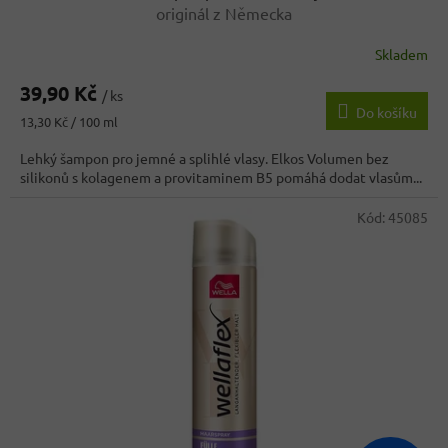
originál z Německa
Skladem
Průměrné
hodnocení
39,90 Kč
produktu
/ ks
Do košíku
je
Měrná
13,30 Kč / 100 ml
3,8
cena:
z
Lehký šampon pro jemné a splihlé vlasy. Elkos Volumen bez
5
silikonů s kolagenem a provitaminem B5 pomáhá dodat vlasům...
hvězdiček.
Kód:
45085