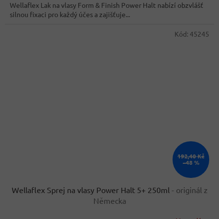
Wellaflex Lak na vlasy Form & Finish Power Halt nabízí obzvlášť
silnou fixaci pro každý účes a zajišťuje...
Kód:
45245
192,40 Kč
–48 %
Wellaflex Sprej na vlasy Power Halt 5+ 250ml
- originál z
Německa