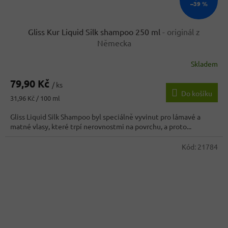
–39 %
Gliss Kur Liquid Silk shampoo 250 ml
- originál z
Německa
Skladem
Průměrné
hodnocení
79,90 Kč
produktu
/ ks
Do košíku
je
Měrná
31,96 Kč / 100 ml
4,1
cena:
z
Gliss Liquid Silk Shampoo byl speciálně vyvinut pro lámavé a
5
matné vlasy, které trpí nerovnostmi na povrchu, a proto...
hvězdiček.
Kód:
21784