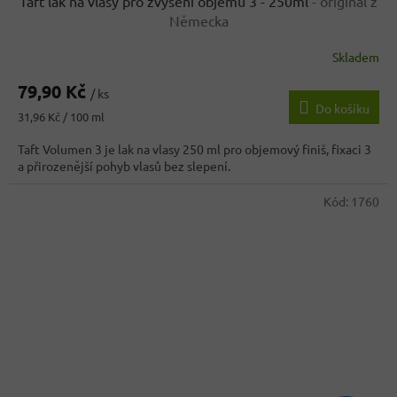
Taft lak na vlasy pro zvýšení objemu 3 - 250ml
- originál z
Německa
Skladem
79,90 Kč
/ ks
Do košíku
Měrná
31,96 Kč / 100 ml
cena:
Taft Volumen 3 je lak na vlasy 250 ml pro objemový finiš, fixaci 3
a přirozenější pohyb vlasů bez slepení.
Kód:
1760