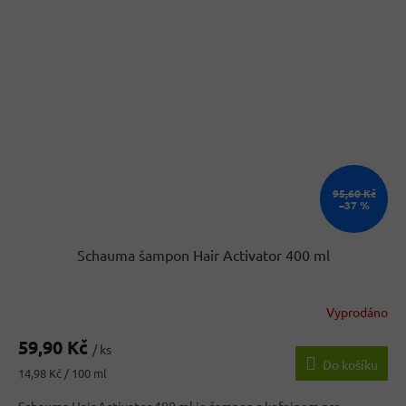
95,60 Kč
–37 %
Schauma šampon Hair Activator 400 ml
Vyprodáno
59,90 Kč
/ ks
Do košíku
Měrná
14,98 Kč / 100 ml
cena: