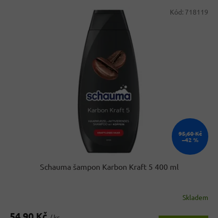
V
Kód:
718119
ý
p
i
s
p
r
o
d
u
k
t
ů
95,60 Kč
–42 %
Schauma šampon Karbon Kraft 5 400 ml
Skladem
54,90 Kč
/ ks