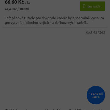
66,60 Kč
/ ks
Do košíku
Měrná
44,40 Kč / 100 ml
cena:
Taft pěnové tužidlo pro dokonalé kadeře byla speciálně vyvinuta
pro vytvoření dlouhotrvajících a definovaných kadeří...
Kód:
437263
192,40 Kč
–58 %