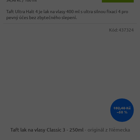
cena:
Taft Ultra Halt 4 je lak na vlasy 400 ml s ultra silnou fixací 4 pro
pevný účes bez zbytečného slepení.
Kód:
437324
192,40 Kč
–58 %
Taft lak na vlasy Classic 3 - 250ml
- originál z Německa