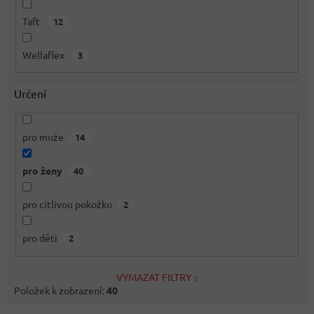
Taft
12
Wellaflex
3
Určení
pro muže
14
pro ženy
40
pro citlivou pokožku
2
pro děti
2
VYMAZAT FILTRY
Položek k zobrazení:
40