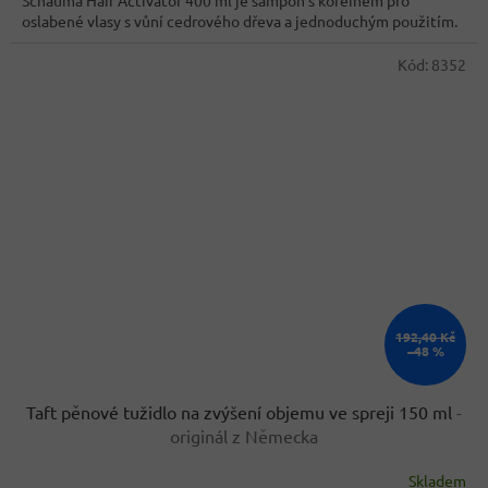
Schauma Hair Activator 400 ml je šampon s kofeinem pro
oslabené vlasy s vůní cedrového dřeva a jednoduchým použitím.
Kód:
8352
192,40 Kč
–48 %
Taft pěnové tužidlo na zvýšení objemu ve spreji 150 ml
-
originál z Německa
Skladem