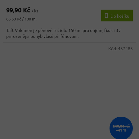
99,90 Kč
/ ks
Do košíku
Měrná
66,60 Kč / 100 ml
cena:
Taft Volumen je pěnové tužidlo 150 ml pro objem, fixaci 3 a
přirozenější pohyb vlasů při fénování.
Kód:
437485
240,80 Kč
–41 %