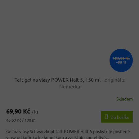
156,10 Kč
–55 %
Taft gel na vlasy POWER Halt 5, 150 ml
- originál z
Německa
Skladem
69,90 Kč
/ ks
Do košíku
Měrná
46,60 Kč / 100 ml
cena:
Gel na vlasy Schwarzkopf taft POWER Halt 5 poskytuje posílené
vlasy od kořínků ke konečkům a zajišťuje spolehlivé...