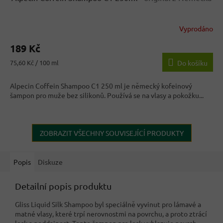
Vyprodáno
Průměrné
hodnocení
189 Kč
produktu
je
Měrná
75,60 Kč / 100 ml
Do košíku
3,8
cena:
z
Alpecin Coffein Shampoo C1 250 ml je německý kofeinový
5
šampon pro muže bez silikonů. Používá se na vlasy a pokožku...
hvězdiček.
ZOBRAZIT VŠECHNY SOUVISEJÍCÍ PRODUKTY
Popis
Diskuze
Detailní popis produktu
Gliss Liquid Silk Shampoo byl speciálně vyvinut pro lámavé a
matné vlasy, které trpí nerovnostmi na povrchu, a proto ztrácí
lesk a poddajnost. Tento šampon pro lesk vyhlazuje povrch