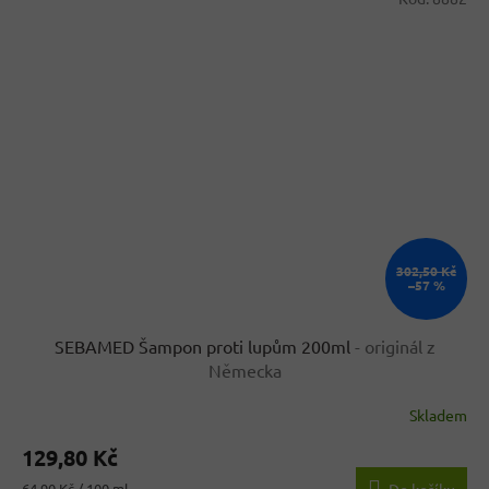
302,50 Kč
–57 %
SEBAMED Šampon proti lupům 200ml
- originál z
Německa
Skladem
Průměrné
hodnocení
129,80 Kč
produktu
je
Měrná
64,90 Kč / 100 ml