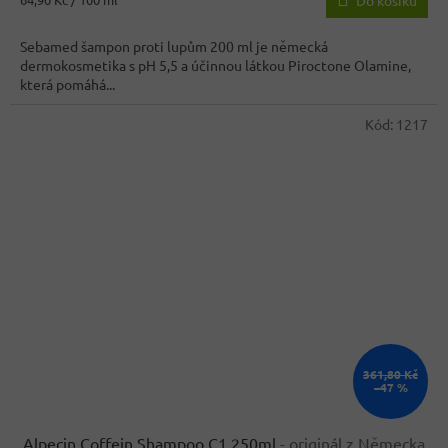
Do košíku
3,8
cena:
z
Sebamed šampon proti lupům 200 ml je německá
5
dermokosmetika s pH 5,5 a účinnou látkou Piroctone Olamine,
hvězdiček.
která pomáhá...
Kód:
1217
361,80 Kč
–47 %
Alpecin Coffein Shampoo C1 250ml
- originál z Německa