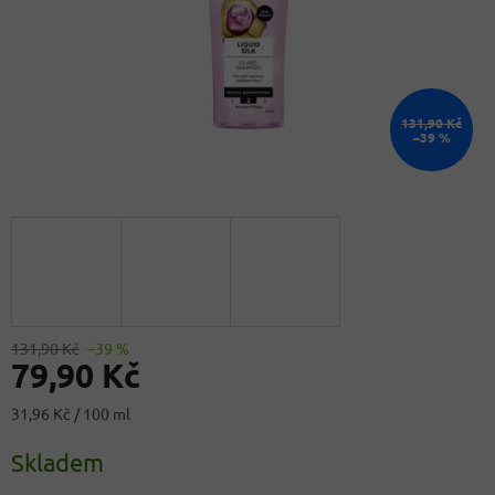
131,90 Kč
–39 %
131,90 Kč
–39 %
79,90 Kč
Měrná
31,96 Kč / 100 ml
cena:
Skladem