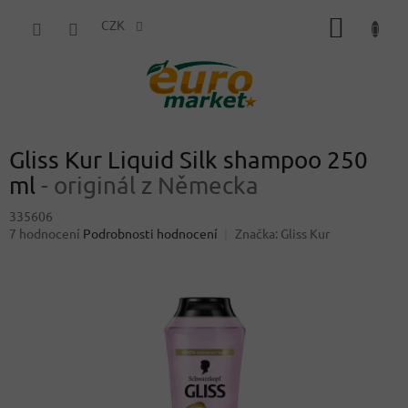
Přejít
NÁKUP
na
CZK
obsah
KOŠÍK
Gliss Kur Liquid Silk shampoo 250
ml
- originál z Německa
335606
Průměrné
7 hodnocení
Podrobnosti hodnocení
Značka:
Gliss Kur
hodnocení
produktu
je
4,1
z
5
hvězdiček.