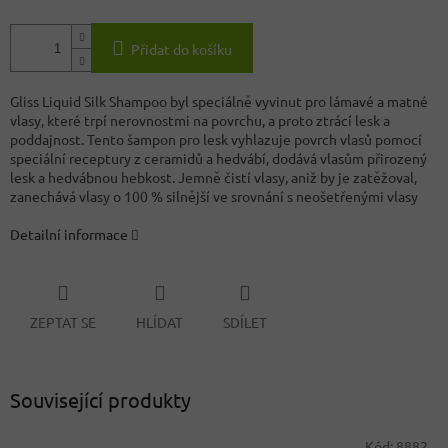
Přidat do košíku
Gliss Liquid Silk Shampoo byl speciálně vyvinut pro lámavé a matné
vlasy, které trpí nerovnostmi na povrchu, a proto ztrácí lesk a
poddajnost. Tento šampon pro lesk vyhlazuje povrch vlasů pomocí
speciální receptury z ceramidů a hedvábí, dodává vlasům přirozený
lesk a hedvábnou hebkost. Jemně čistí vlasy, aniž by je zatěžoval,
zanechává vlasy o 100 % silnější ve srovnání s neošetřenými vlasy
Detailní informace
ZEPTAT SE
HLÍDAT
SDÍLET
Související produkty
Kód:
8882