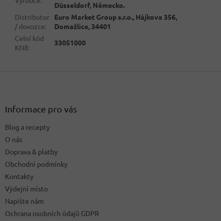
Düsseldorf, Německo.
Distributor
Euro Market Group s.r.o., Hájkova 356,
/ dovozce
:
Domažlice, 34401
Celní kód
33051000
KN8
:
Z
á
p
a
Informace pro vás
t
Blog a recepty
í
O nás
Doprava & platby
Obchodní podmínky
Kontakty
Výdejní místo
Napište nám
Ochrana osobních údajů GDPR