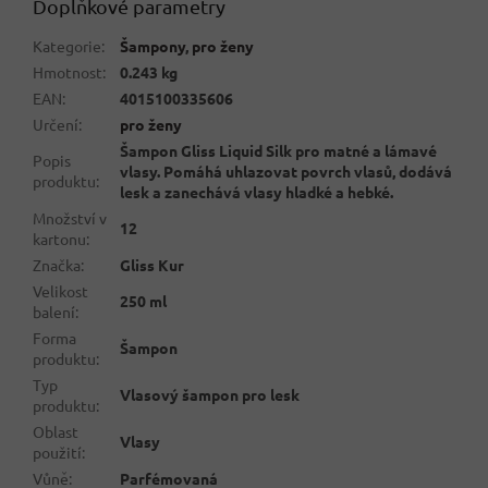
Doplňkové parametry
Kategorie
:
Šampony
,
pro ženy
Hmotnost
:
0.243 kg
EAN
:
4015100335606
Určení
:
pro ženy
Šampon Gliss Liquid Silk pro matné a lámavé
Popis
vlasy. Pomáhá uhlazovat povrch vlasů, dodává
produktu
:
lesk a zanechává vlasy hladké a hebké.
Množství v
12
kartonu
:
Značka
:
Gliss Kur
Velikost
250 ml
balení
:
Forma
Šampon
produktu
:
Typ
Vlasový šampon pro lesk
produktu
:
Oblast
Vlasy
použití
:
Vůně
:
Parfémovaná