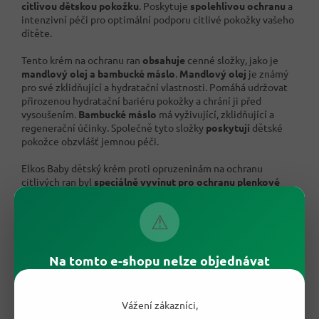
citlivou dětskou pokožku
. Poskytuje
spolehlivou ochranu
a
intenzivní péči pro optimální podporu citlivé pokožky vašeho
dítěte.
Tento krém na ochranu ran
obsahuje
cenné složky, jako je
mandlový olej a bambucké máslo
.
Mandlový olej
je známý
pro své zklidňující a hydratační vlastnosti. Pomáhá udržovat
přirozenou hydratační bariéru pokožky a chrání ji před
vysoušením.
Bambucké máslo
má vyživující, zklidňující a
regenerační účinky. Společně tyto složky
poskytují
dětské
pokožce obzvlášť jemnou péči.
Elkos Baby dětský krém proti opruzeninám na ochranu
citlivých ran byl
speciálně vyvinut pro ochranu plenkové
oblasti
před vlhkostí, třením a zarudnutím. Vytváří na
pokožce
ochrannou bariéru
, která odpuzuje vlhkost a
⚠
zároveň chrání pokožku před vnějšími vlivy. Krém podporuje
regeneraci pokožky a zklidňuje podrážděná místa.
Na tomto e-shopu nelze objednávat
Snášenlivost tohoto ochranného krému na rány s pokožkou
byla
dermatologicky potvrzena
. Neobsahuje škodlivé složky,
jako jsou parabeny, parafíny, minerální oleje a barviva. Složení
je
veganské
a bylo vyvinuto bez testování na zvířatech. To
Vážení zákazníci,
znamená, že krém můžete bez obav použít na citlivou