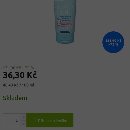
131,90 Kč
–72 %
131,90 Kč
–72 %
36,30 Kč
Měrná
48,40 Kč / 100 ml
cena:
Skladem
Přidat do košíku