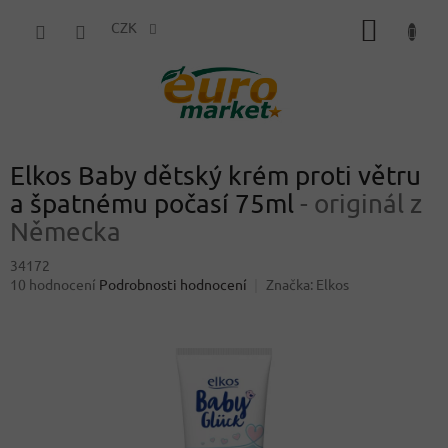
Přejít
NÁKUP
na
CZK
obsah
KOŠÍK
Elkos Baby dětský krém proti větru
a špatnému počasí 75ml
- originál z
Německa
34172
Průměrné
10 hodnocení
Podrobnosti hodnocení
Značka:
Elkos
hodnocení
produktu
je
4,5
z
5
hvězdiček.