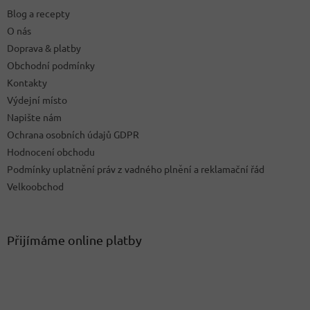
t
Blog a recepty
í
O nás
Doprava & platby
Obchodní podmínky
Kontakty
Výdejní místo
Napište nám
Ochrana osobních údajů GDPR
Hodnocení obchodu
Podmínky uplatnění práv z vadného plnění a reklamační řád
Velkoobchod
Přijímáme online platby