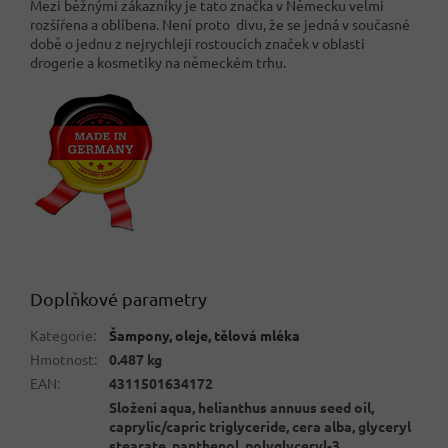
Mezi běžnými zákazníky je tato značka v Německu velmi
rozšířena a oblíbena. Není proto divu, že se jedná v současné
době o jednu z nejrychleji rostoucích značek v oblasti
drogerie a kosmetiky na německém trhu.
Doplňkové parametry
Kategorie
:
Šampony, oleje, tělová mléka
Hmotnost
:
0.487 kg
EAN
:
4311501634172
Složení aqua, helianthus annuus seed oil,
caprylic/capric triglyceride, cera alba, glyceryl
stearate, panthenol, polyglyceryl-3