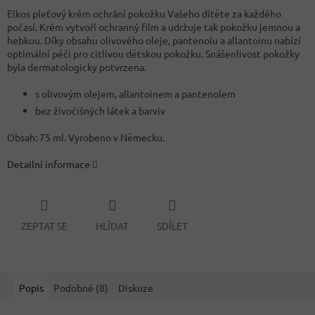
Elkos pleťový krém ochrání pokožku Vašeho dítěte za každého
počasí. Krém vytvoří ochranný film a udržuje tak pokožku jemnou a
hebkou. Díky obsahu olivového oleje, pantenolu a allantoinu nabízí
optimální péči pro citlivou dětskou pokožku. Snášenlivost pokožky
byla dermatologicky potvrzena.
s olivovým olejem, allantoinem a pantenolem
bez živočišných látek a barviv
Obsah: 75 ml. Vyrobeno v Německu.
Detailní informace
ZEPTAT SE
HLÍDAT
SDÍLET
Popis
Podobné (8)
Diskuze