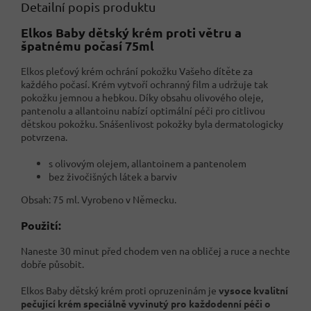
Detailní popis produktu
Elkos Baby dětský krém proti větru a
špatnému počasí 75ml
Elkos pleťový krém ochrání pokožku Vašeho dítěte za
každého počasí. Krém vytvoří ochranný film a udržuje tak
pokožku jemnou a hebkou. Díky obsahu olivového oleje,
pantenolu a allantoinu nabízí optimální péči pro citlivou
dětskou pokožku. Snášenlivost pokožky byla dermatologicky
potvrzena.
s olivovým olejem, allantoinem a pantenolem
bez živočišných látek a barviv
Obsah: 75 ml. Vyrobeno v Německu.
Použití:
Naneste 30 minut před chodem ven na obličej a ruce a nechte
dobře působit.
Elkos Baby dětský krém proti opruzeninám je
vysoce kvalitní
pečující krém speciálně vyvinutý pro každodenní péči o