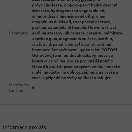
polyricinoleate, 2-ppg-5-pet-1 hydroxyethyl
stearate, hydrogenated vegetable oil,
simmondsia chinensis seed oil, prunus
amygdalus dulcis oil, tocopheryl acetate,
parfum, calendula officinalis flower extract,
Parametry
:
sodium stearoyl glutamate, cetearyl palmitate,
xanthan gum, magnesium sulfate, lecithin,
citric acid, papain, benzyl alcohol, sodium
benzoate Bezpečnostní upozornění POZOR!
Uchovávejte mimo dosah dětí, vyhněte se
kontaktu s očima, pouze pro vnější použití
Návod k použití před pobytem venku naneste
malé množství na obličej, zejména na tváře a
ruce, v případě potřeby aplikaci opakujte
Množství v
6
kartonu
:
Z
á
p
a
Informace pro vás