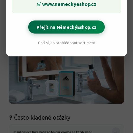
www.nemeckyeshop.cz
🛒
rutinou.
Skladuj mimo teplo, slunce a zdroje zapálení.
Přejít na NěmeckýEshop.cz
Chci si jen prohlédnout sortiment
❓ Často kladené otázky
+
Je Adidas Ice Dive voda po holení vhodná na každý den?