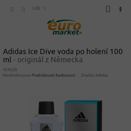
Přejít
NÁKUP
na
CZK
obsah
KOŠÍK
Adidas Ice Dive voda po holení 100
ml
- originál z Německa
424220
Průměrné
Neohodnoceno
Podrobnosti hodnocení
Značka:
Adidas
hodnocení
produktu
je
0,0
z
5
hvězdiček.