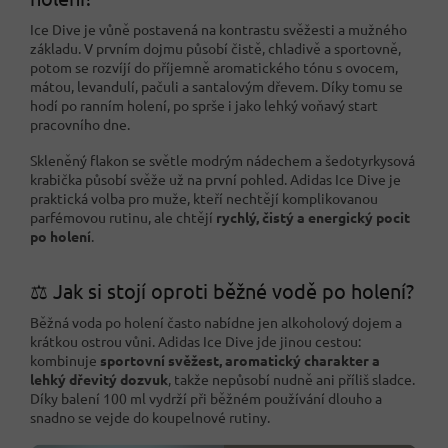
Ice Dive je vůně postavená na kontrastu svěžesti a mužného
základu. V prvním dojmu působí čistě, chladivě a sportovně,
potom se rozvíjí do příjemně aromatického tónu s ovocem,
mátou, levandulí, pačuli a santalovým dřevem. Díky tomu se
hodí po ranním holení, po sprše i jako lehký voňavý start
pracovního dne.
Skleněný flakon se světle modrým nádechem a šedotyrkysová
krabička působí svěže už na první pohled. Adidas Ice Dive je
praktická volba pro muže, kteří nechtějí komplikovanou
parfémovou rutinu, ale chtějí
rychlý, čistý a energický pocit
po holení
.
⚖️ Jak si stojí oproti běžné vodě po holení?
Běžná voda po holení často nabídne jen alkoholový dojem a
krátkou ostrou vůni. Adidas Ice Dive jde jinou cestou:
kombinuje
sportovní svěžest, aromatický charakter a
lehký dřevitý dozvuk
, takže nepůsobí nudně ani příliš sladce.
Díky balení 100 ml vydrží při běžném používání dlouho a
snadno se vejde do koupelnové rutiny.