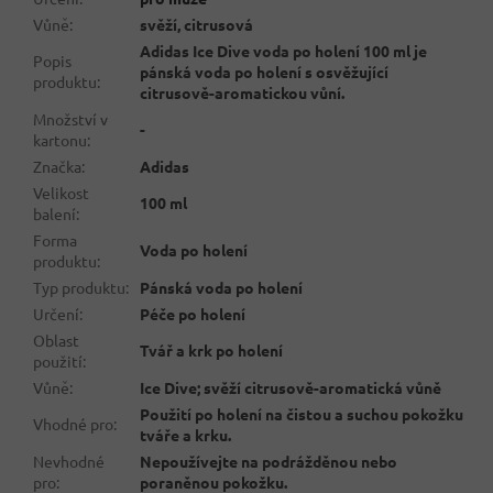
Vůně
:
svěží, citrusová
Adidas Ice Dive voda po holení 100 ml je
Popis
pánská voda po holení s osvěžující
produktu
:
citrusově-aromatickou vůní.
Množství v
-
kartonu
:
Značka
:
Adidas
Velikost
100 ml
balení
:
Forma
Voda po holení
produktu
:
Typ produktu
:
Pánská voda po holení
Určení
:
Péče po holení
Oblast
Tvář a krk po holení
použití
:
Vůně
:
Ice Dive; svěží citrusově-aromatická vůně
Použití po holení na čistou a suchou pokožku
Vhodné pro
:
tváře a krku.
Nevhodné
Nepoužívejte na podrážděnou nebo
pro
:
poraněnou pokožku.