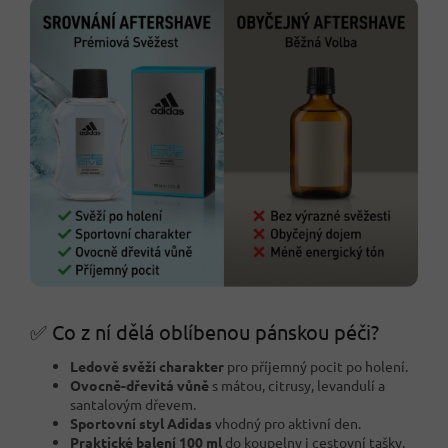
✅ Co z ní dělá oblíbenou pánskou péči?
Ledově svěží charakter
pro příjemný pocit po holení.
Ovocně-dřevitá vůně
s mátou, citrusy, levandulí a
santalovým dřevem.
Sportovní styl Adidas
vhodný pro aktivní den.
Praktické balení 100 ml
do koupelny i cestovní tašky.