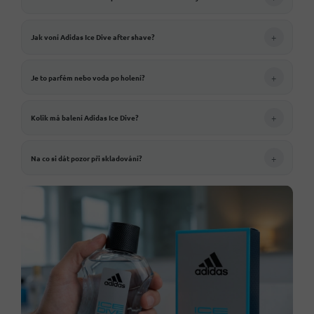
+
Jak voní Adidas Ice Dive after shave?
+
Je to parfém nebo voda po holení?
+
Kolik má balení Adidas Ice Dive?
+
Na co si dát pozor při skladování?