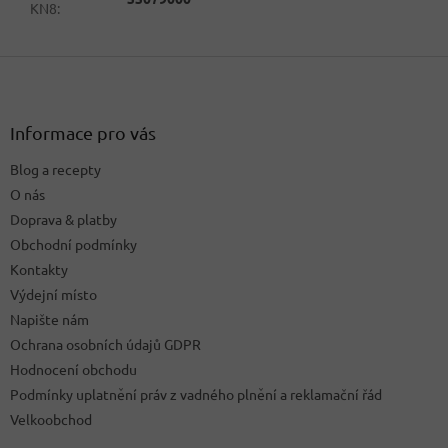
KN8
:
Z
á
p
a
Informace pro vás
t
Blog a recepty
í
O nás
Doprava & platby
Obchodní podmínky
Kontakty
Výdejní místo
Napište nám
Ochrana osobních údajů GDPR
Hodnocení obchodu
Podmínky uplatnění práv z vadného plnění a reklamační řád
Velkoobchod