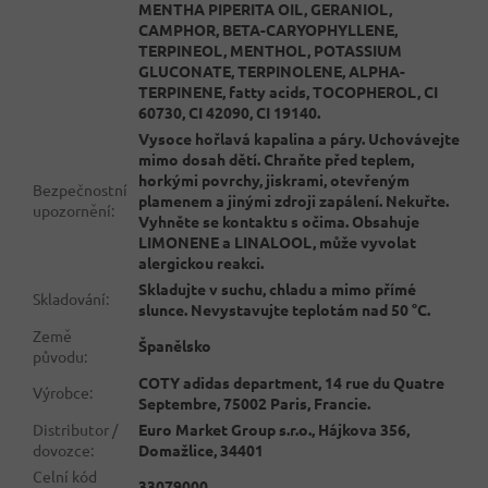
MENTHA PIPERITA OIL, GERANIOL,
CAMPHOR, BETA-CARYOPHYLLENE,
TERPINEOL, MENTHOL, POTASSIUM
GLUCONATE, TERPINOLENE, ALPHA-
TERPINENE, fatty acids, TOCOPHEROL, CI
60730, CI 42090, CI 19140.
Vysoce hořlavá kapalina a páry. Uchovávejte
mimo dosah dětí. Chraňte před teplem,
horkými povrchy, jiskrami, otevřeným
Bezpečnostní
plamenem a jinými zdroji zapálení. Nekuřte.
upozornění
:
Vyhněte se kontaktu s očima. Obsahuje
LIMONENE a LINALOOL, může vyvolat
alergickou reakci.
Skladujte v suchu, chladu a mimo přímé
Skladování
:
slunce. Nevystavujte teplotám nad 50 °C.
Země
Španělsko
původu
:
COTY adidas department, 14 rue du Quatre
Výrobce
:
Septembre, 75002 Paris, Francie.
Distributor /
Euro Market Group s.r.o., Hájkova 356,
dovozce
:
Domažlice, 34401
Celní kód
33079000