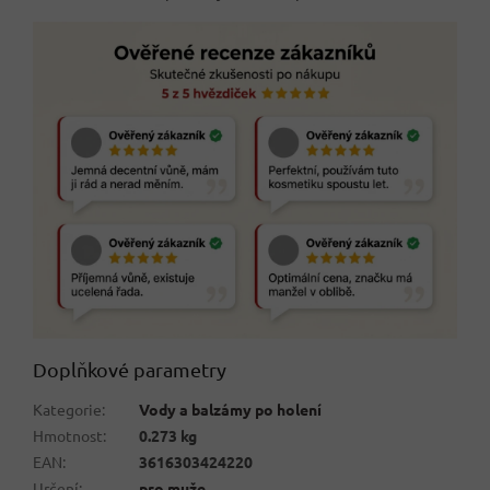
Doplňkové parametry
Kategorie
:
Vody a balzámy po holení
Hmotnost
:
0.273 kg
EAN
:
3616303424220
Určení
:
pro muže