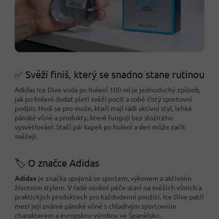
✅ Svěží finiš, který se snadno stane rutinou
Adidas Ice Dive voda po holení 100 ml je jednoduchý způsob,
jak po holení dodat pleti svěží pocit a sobě čistý sportovní
podpis. Hodí se pro muže, kteří mají rádi aktivní styl, lehké
pánské vůně a produkty, které fungují bez složitého
vysvětlování. Stačí pár kapek po holení a den může začít
svěžeji.
🏷️ O značce Adidas
Adidas
je značka spojená se sportem, výkonem a aktivním
životním stylem. V řadě osobní péče staví na svěžích vůních a
praktických produktech pro každodenní použití. Ice Dive patří
mezi její známé pánské vůně s chladivým sportovním
charakterem a evropskou výrobou ve Španělsku.