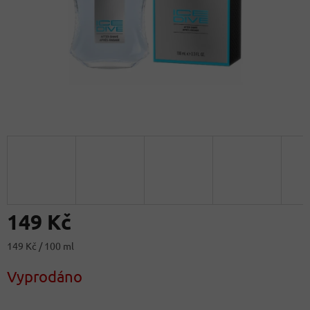
149 Kč
Měrná
149 Kč / 100 ml
cena:
Vyprodáno