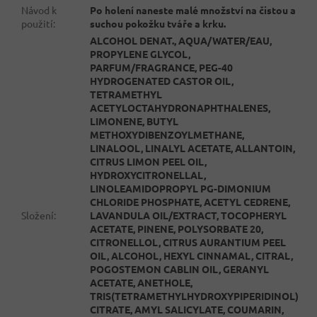
Návod k
Po holení naneste malé množství na čistou a
použití
:
suchou pokožku tváře a krku.
ALCOHOL DENAT., AQUA/WATER/EAU,
PROPYLENE GLYCOL,
PARFUM/FRAGRANCE, PEG-40
HYDROGENATED CASTOR OIL,
TETRAMETHYL
ACETYLOCTAHYDRONAPHTHALENES,
LIMONENE, BUTYL
METHOXYDIBENZOYLMETHANE,
LINALOOL, LINALYL ACETATE, ALLANTOIN,
CITRUS LIMON PEEL OIL,
HYDROXYCITRONELLAL,
LINOLEAMIDOPROPYL PG-DIMONIUM
CHLORIDE PHOSPHATE, ACETYL CEDRENE,
Složení
:
LAVANDULA OIL/EXTRACT, TOCOPHERYL
ACETATE, PINENE, POLYSORBATE 20,
CITRONELLOL, CITRUS AURANTIUM PEEL
OIL, ALCOHOL, HEXYL CINNAMAL, CITRAL,
POGOSTEMON CABLIN OIL, GERANYL
ACETATE, ANETHOLE,
TRIS(TETRAMETHYLHYDROXYPIPERIDINOL)
CITRATE, AMYL SALICYLATE, COUMARIN,