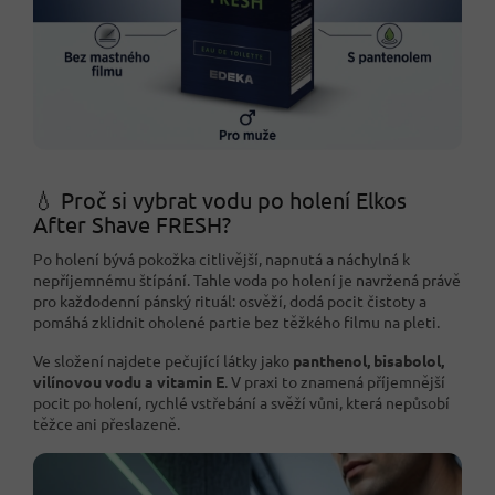
💧 Proč si vybrat vodu po holení Elkos
After Shave FRESH?
Po holení bývá pokožka citlivější, napnutá a náchylná k
nepříjemnému štípání. Tahle voda po holení je navržená právě
pro každodenní pánský rituál: osvěží, dodá pocit čistoty a
pomáhá zklidnit oholené partie bez těžkého filmu na pleti.
Ve složení najdete pečující látky jako
panthenol, bisabolol,
vilínovou vodu a vitamin E
. V praxi to znamená příjemnější
pocit po holení, rychlé vstřebání a svěží vůni, která nepůsobí
těžce ani přeslazeně.