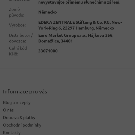
nevystavujte přímému slunečnímu záření.
Země
Německo
původu
:
EDEKA ZENTRALE Stiftung & Co. KG, New-
Výrobce
:
York-Ring 6, 22297 Hamburg, Německo
Distributor /
Euro Market Group s.r.o., Hájkova 356,
dovozce
:
Domažlice, 34401
Celní kód
33071000
KN8
:
Z
á
p
a
Informace pro vás
t
Blog a recepty
í
O nás
Doprava & platby
Obchodní podmínky
Kontakty