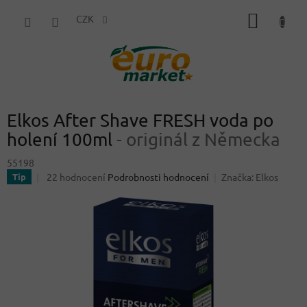
Přejít
NÁKUP
na
CZK
obsah
KOŠÍK
Elkos After Shave FRESH voda po
holení 100ml
- originál z Německa
55198
Průměrné
22 hodnocení
Podrobnosti hodnocení
Značka:
Elkos
Tip
hodnocení
produktu
je
4,2
z
5
hvězdiček.