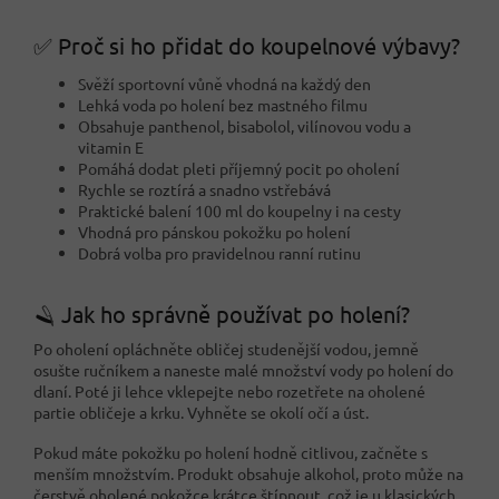
✅ Proč si ho přidat do koupelnové výbavy?
Svěží sportovní vůně vhodná na každý den
Lehká voda po holení bez mastného filmu
Obsahuje panthenol, bisabolol, vilínovou vodu a
vitamin E
Pomáhá dodat pleti příjemný pocit po oholení
Rychle se roztírá a snadno vstřebává
Praktické balení 100 ml do koupelny i na cesty
Vhodná pro pánskou pokožku po holení
Dobrá volba pro pravidelnou ranní rutinu
🪒 Jak ho správně používat po holení?
Po oholení opláchněte obličej studenější vodou, jemně
osušte ručníkem a naneste malé množství vody po holení do
dlaní. Poté ji lehce vklepejte nebo rozetřete na oholené
partie obličeje a krku. Vyhněte se okolí očí a úst.
Pokud máte pokožku po holení hodně citlivou, začněte s
menším množstvím. Produkt obsahuje alkohol, proto může na
čerstvě oholené pokožce krátce štípnout, což je u klasických