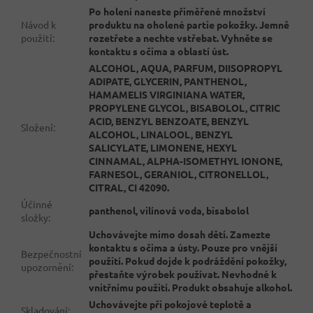
Po holení naneste přiměřené množství
Návod k
produktu na oholené partie pokožky. Jemně
použití
:
rozetřete a nechte vstřebat. Vyhněte se
kontaktu s očima a oblastí úst.
ALCOHOL, AQUA, PARFUM, DIISOPROPYL
ADIPATE, GLYCERIN, PANTHENOL,
HAMAMELIS VIRGINIANA WATER,
PROPYLENE GLYCOL, BISABOLOL, CITRIC
ACID, BENZYL BENZOATE, BENZYL
Složení
:
ALCOHOL, LINALOOL, BENZYL
SALICYLATE, LIMONENE, HEXYL
CINNAMAL, ALPHA-ISOMETHYL IONONE,
FARNESOL, GERANIOL, CITRONELLOL,
CITRAL, CI 42090.
Účinné
panthenol, vilínová voda, bisabolol
složky
:
Uchovávejte mimo dosah dětí. Zamezte
kontaktu s očima a ústy. Pouze pro vnější
Bezpečnostní
použití. Pokud dojde k podráždění pokožky,
upozornění
:
přestaňte výrobek používat. Nevhodné k
vnitřnímu použití. Produkt obsahuje alkohol.
Uchovávejte při pokojové teplotě a
Skladování
: