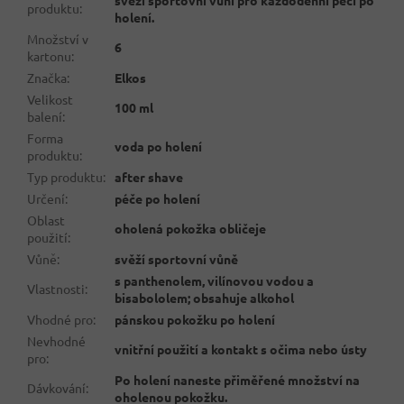
produktu
:
holení.
Množství v
6
kartonu
:
Značka
:
Elkos
Velikost
100 ml
balení
:
Forma
voda po holení
produktu
:
Typ produktu
:
after shave
Určení
:
péče po holení
Oblast
oholená pokožka obličeje
použití
:
Vůně
:
svěží sportovní vůně
s panthenolem, vilínovou vodou a
Vlastnosti
:
bisabololem; obsahuje alkohol
Vhodné pro
:
pánskou pokožku po holení
Nevhodné
vnitřní použití a kontakt s očima nebo ústy
pro
:
Po holení naneste přiměřené množství na
Dávkování
:
oholenou pokožku.