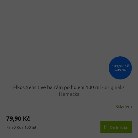
131,90 Kč
–39 %
Elkos Sensitive balzám po holení 100 ml
- originál z
Německa
Skladem
Průměrné
hodnocení
79,90 Kč
produktu
je
Měrná
79,90 Kč / 100 ml
Do košíku
4,3
cena:
z