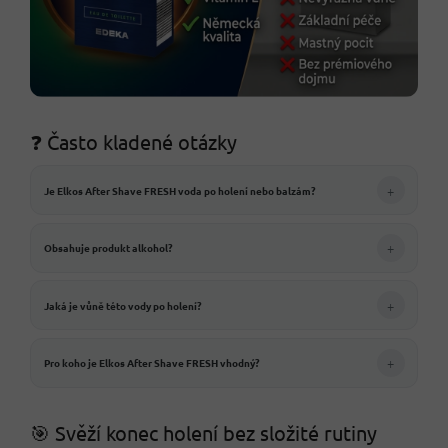
❓ Často kladené otázky
+
Je Elkos After Shave FRESH voda po holení nebo balzám?
+
Obsahuje produkt alkohol?
+
Jaká je vůně této vody po holení?
+
Pro koho je Elkos After Shave FRESH vhodný?
🎯 Svěží konec holení bez složité rutiny