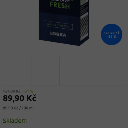
131,90 Kč
–31 %
131,90 Kč
–31 %
89,90 Kč
Měrná
89,90 Kč / 100 ml
cena:
Skladem