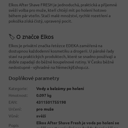
Elkos After Shave FRESH je jednoduchá, praktická a příjemně
svěží volba pro muže, kteří chtějí mít po holení hotovo
během pár vteřin. Stačí malé množství, rychlé rozetření a
pokožka získá čistý, upravený pocit.
🏷️ O značce Elkos
Elkos je privátní značka řetězce EDEKA zaměřená na
dostupnou každodenní kosmetiku a drogerii. U pánské řady
staví na praktických produktech, které se snadno používají a
dobře zapadají do běžné koupelnové rutiny. V Česku běžně
nedostupné - výhradně na NěmeckýEshop.cz.
Doplňkové parametry
Kategorie
:
Vody a balzámy po holení
Hmotnost
:
0.097 kg
EAN
:
4311501755198
Určení
:
pro muže
Vůně
:
svěží
Elkos After Shave Fresh je voda po holení se
Popis
svěží sportovní vůní pro každodenní péči po