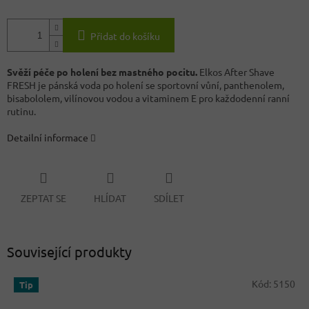
Přidat do košíku
Svěží péče po holení bez mastného pocitu.
Elkos After Shave
FRESH je pánská voda po holení se sportovní vůní, panthenolem,
bisabololem, vilínovou vodou a vitaminem E pro každodenní ranní
rutinu.
Detailní informace
ZEPTAT SE
HLÍDAT
SDÍLET
Související produkty
Kód:
5150
Tip