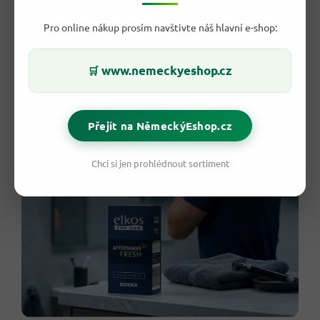
do rutiny bez zbytečného čekání. Elkos After Shave FRESH
kombinuje svěžest s lehkou péčí, takže se hodí pro muže,
Pro online nákup prosím navštivte náš hlavní e-shop:
kteří chtějí po holení rychlý, čistý a upravený výsledek.
Produkt pochází z Německa a nese praktický styl značky
www.nemeckyeshop.cz
🛒
Elkos: srozumitelný obal, funkční složení a dobrý poměr ceny
a výkonu pro každodenní použití.
Přejít na NěmeckýEshop.cz
Chci si jen prohlédnout sortiment