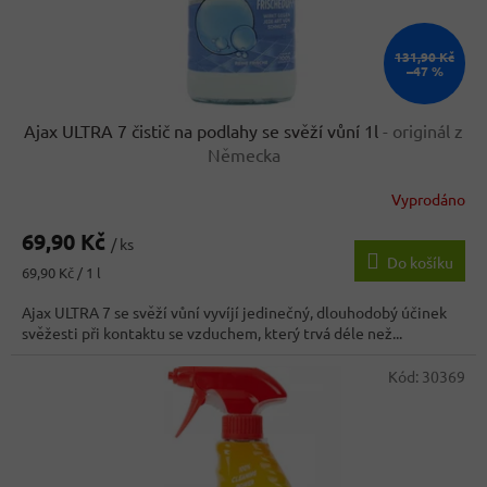
131,90 Kč
–47 %
Ajax ULTRA 7 čistič na podlahy se svěží vůní 1l
- originál z
Německa
Vyprodáno
69,90 Kč
/ ks
Do košíku
Měrná
69,90 Kč / 1 l
cena:
Ajax ULTRA 7 se svěží vůní vyvíjí jedinečný, dlouhodobý účinek
svěžesti při kontaktu se vzduchem, který trvá déle než...
Kód:
30369