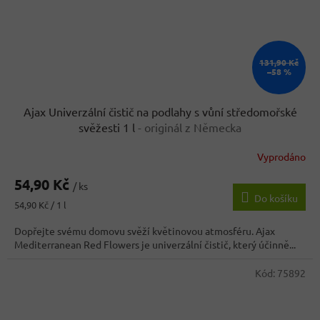
131,90 Kč
–58 %
Ajax Univerzální čistič na podlahy s vůní středomořské
svěžesti 1 l
- originál z Německa
Vyprodáno
54,90 Kč
/ ks
Do košíku
Měrná
54,90 Kč / 1 l
cena:
Dopřejte svému domovu svěží květinovou atmosféru. Ajax
Mediterranean Red Flowers je univerzální čistič, který účinně...
Kód:
75892