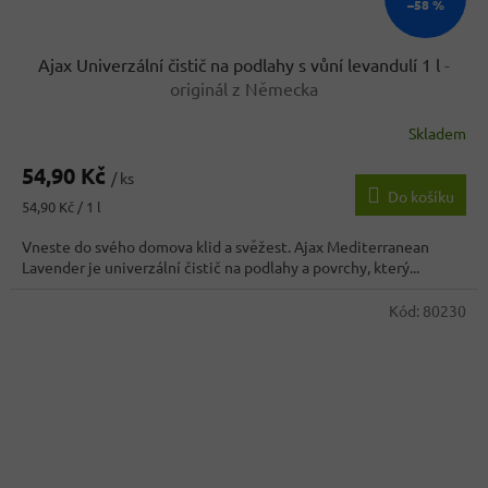
–58 %
Ajax Univerzální čistič na podlahy s vůní levandulí 1 l
-
originál z Německa
Skladem
54,90 Kč
/ ks
Do košíku
Měrná
54,90 Kč / 1 l
cena:
Vneste do svého domova klid a svěžest. Ajax Mediterranean
Lavender je univerzální čistič na podlahy a povrchy, který...
Kód:
80230