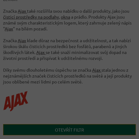
Značka
Ajax
také rozšířila svou nabídku o další produkty, jako jsou
čisticí prostředky na podlahy
,
okna
a prádlo. Produkty Ajax jsou
známé svým charakteristickým logem, který zahrnuje zelený nápis
"
Ajax
" na bílém pozadí.
Značka
Ajax
klade důraz na bezpečnost a udržitelnost, a tak nabízí
širokou škálu čisticích prostředků bez fosfátů, parabenů a jiných
škodlivých látek.
Ajax
se také snaží minimalizovat svůj dopad na
životní prostředí a přispívat k udržitelnému rozvoji.
Díky svému dlouholetému úspěchu se značka
Ajax
stala jednou z
nejznámějších značek čisticích prostředků na světě a její produkty
jsou oblíbené mezi lidmi po celém světě.
OTEVŘÍT FILTR