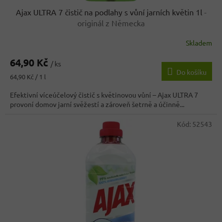
Ajax ULTRA 7 čistič na podlahy s vůní jarních květin 1l
-
originál z Německa
Skladem
Průměrné
hodnocení
64,90 Kč
produktu
/ ks
Do košíku
je
Měrná
64,90 Kč / 1 l
3,9
cena:
z
Efektivní víceúčelový čistič s květinovou vůní – Ajax ULTRA 7
5
provoní domov jarní svěžestí a zároveň šetrně a účinně...
hvězdiček.
Kód:
52543