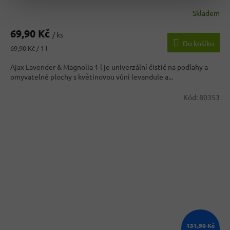
Skladem
69,90 Kč
/ ks
Do košíku
Měrná
69,90 Kč / 1 l
cena:
Ajax Lavender & Magnolia 1 l je univerzální čistič na podlahy a
omyvatelné plochy s květinovou vůní levandule a...
Kód:
80353
131,90 Kč