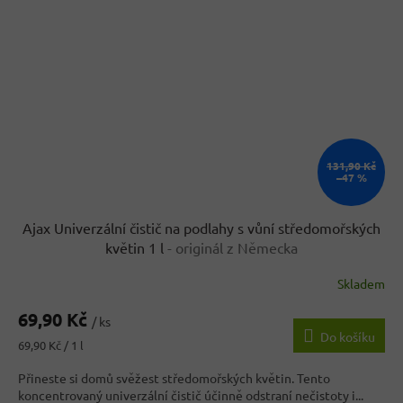
131,90 Kč
–47 %
Ajax Univerzální čistič na podlahy s vůní středomořských
květin 1 l
- originál z Německa
Skladem
69,90 Kč
/ ks
Do košíku
Měrná
69,90 Kč / 1 l
cena:
Přineste si domů svěžest středomořských květin. Tento
koncentrovaný univerzální čistič účinně odstraní nečistoty i...