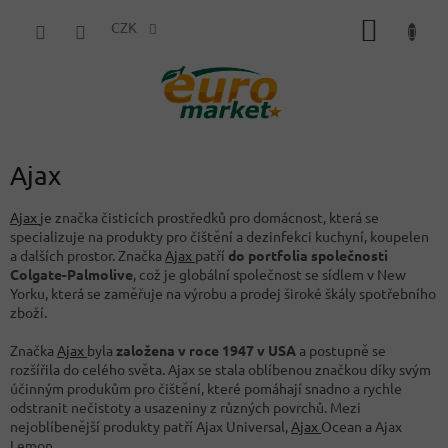
Přejít
NÁKUP
na
CZK
obsah
KOŠÍK
Ajax
Ajax
je značka čisticích prostředků pro domácnost, která se
specializuje na produkty pro čištění a dezinfekci kuchyní, koupelen
a dalších prostor. Značka
Ajax
patří
do portfolia společnosti
Colgate-Palmolive
, což je globální společnost se sídlem v New
Yorku, která se zaměřuje na výrobu a prodej široké škály spotřebního
zboží.
Značka
Ajax
byla
založena v roce 1947 v USA
a postupně se
rozšířila do celého světa. Ajax se stala oblíbenou značkou díky svým
účinným produkům pro čištění, které pomáhají snadno a rychle
odstranit nečistoty a usazeniny z různých povrchů. Mezi
nejoblíbenější produkty patří Ajax Universal,
Ajax
Ocean a Ajax
Lemon.