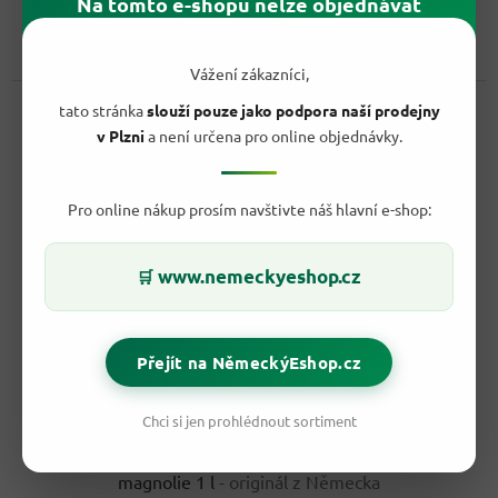
Na tomto e-shopu nelze objednávat
cena:
Zářivě čisté podlahy a květinová vůně, která přetrvá až 24 hodin.
Ajax univerzální čistič s vůní ibišku z řady Fête...
Vážení zákazníci,
Kód:
30177
tato stránka
slouží pouze jako podpora naší prodejny
v Plzni
a není určena pro online objednávky.
Pro online nákup prosím navštivte náš hlavní e-shop:
www.nemeckyeshop.cz
🛒
Přejít na NěmeckýEshop.cz
131,90 Kč
–47 %
Chci si jen prohlédnout sortiment
Ajax Univerzální čistič na podlahy s vůní levandule a
magnolie 1 l
- originál z Německa