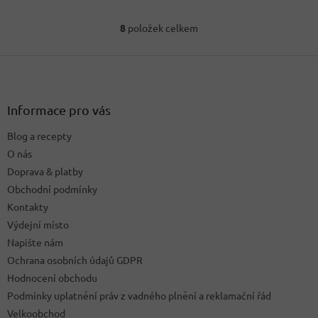
8
položek celkem
O
v
Z
l
á
á
d
p
a
a
Informace pro vás
c
t
í
Blog a recepty
í
p
O nás
r
v
Doprava & platby
k
Obchodní podmínky
y
Kontakty
v
ý
Výdejní místo
p
Napište nám
i
Ochrana osobních údajů GDPR
s
u
Hodnocení obchodu
Podmínky uplatnění práv z vadného plnění a reklamační řád
Velkoobchod