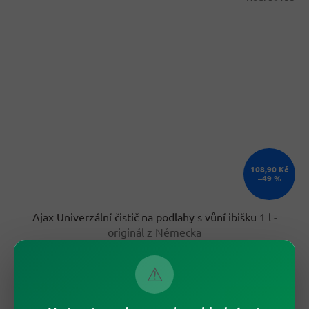
108,90 Kč
–49 %
Ajax Univerzální čistič na podlahy s vůní ibišku 1 l
-
originál z Německa
Skladem
⚠
54,90 Kč
/ ks
Do košíku
Měrná
54,90 Kč / 1 l