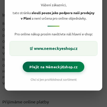
á
Vážení zákazníci,
p
tato stránka
slouží pouze jako podpora naší prodejny
a
Informace pro vás
v Plzni
a není určena pro online objednávky.
t
Blog a recepty
í
O nás
Pro online nákup prosím navštivte náš hlavní e-shop:
Doprava & platby
Obchodní podmínky
Kontakty
www.nemeckyeshop.cz
🛒
Výdejní místo
Napište nám
Ochrana osobních údajů GDPR
Přejít na NěmeckýEshop.cz
Hodnocení obchodu
Podmínky uplatnění práv z vadného plnění a reklamační řád
Chci si jen prohlédnout sortiment
Velkoobchod
Přijímáme online platby