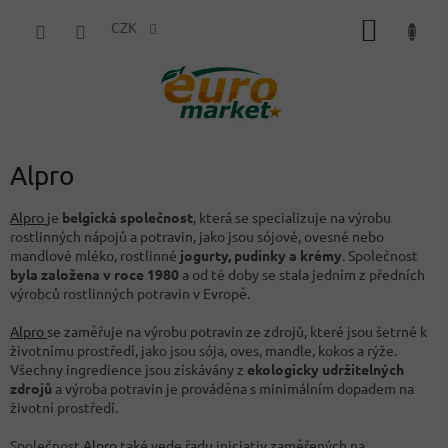
Přejít
NÁKUP
na
CZK
obsah
KOŠÍK
Alpro
Alpro
je
belgická společnost
, která se specializuje na výrobu
rostlinných nápojů a potravin, jako jsou sójové, ovesné nebo
mandlové mléko, rostlinné
jogurty, pudinky a krémy
. Společnost
byla založena v roce 1980
a od té doby se stala jedním z předních
výrobců rostlinných potravin v Evropě.
Alpro
se zaměřuje na výrobu potravin ze zdrojů, které jsou šetrné k
životnímu prostředí, jako jsou sója, oves, mandle, kokos a rýže.
Všechny ingredience jsou získávány z
ekologicky udržitelných
zdrojů
a výroba potravin je prováděna s minimálním dopadem na
životní prostředí.
Společnost
Alpro
také vede řadu iniciativ zaměřených na